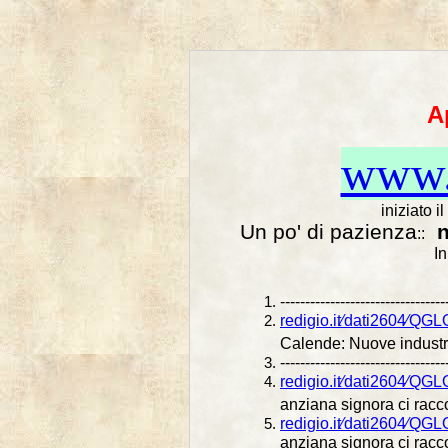
A
www
iniziato i
Un po' di pazienza
n
::
In
---------------------------------
redigio.it⁄dati2604⁄Q
Calende: Nuove industri
---------------------------------
redigio.it⁄dati2604⁄QG
anziana signora ci racc
redigio.it⁄dati2604⁄QG
anziana signora ci racco