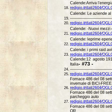
Calende:Arriva l'energia
redigio.it⁄dati2604⁄Q
Calende: Le aziende al
---------------------------------
redigio.it⁄dati2604⁄QG
Calende: -Nuovi mezzi 
redigio.it⁄dati2604⁄Q
Calende: leprime eperi
redigio.it⁄dati2604⁄Q
Calende: i primi raid a
redigio.it⁄dati2604⁄Q
Calende:12 agosto 1915,
- #73 -
Italia
---------------------------------
redigio.it⁄dati2604⁄Q
Fornace 486 del 08 set
invernale di BICI-FREE
redigio.it⁄dati2604⁄Q
Fornace 486 del 08 sett
parcheggio auto
redigio.it⁄dati2604⁄Q
Fornace 486 del 08 set
QR