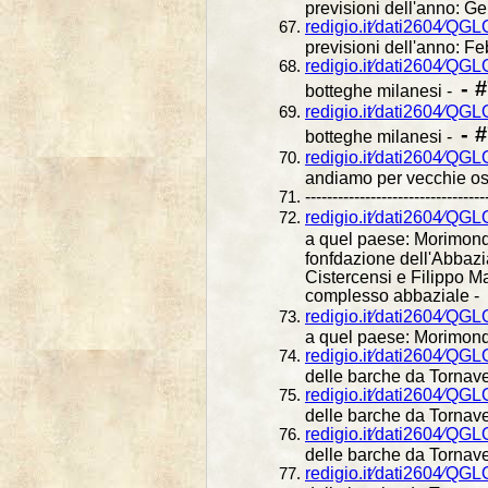
previsioni dell'anno: G
redigio.it⁄dati2604⁄QG
previsioni dell'anno: Fe
redigio.it⁄dati2604⁄QG
- 
botteghe milanesi -
redigio.it⁄dati2604⁄QG
- 
botteghe milanesi -
redigio.it⁄dati2604⁄QG
andiamo per vecchie ost
---------------------------------
redigio.it⁄dati2604⁄Q
a quel paese: Morimondo
fonfdazione dell'Abbazia
Cistercensi e Filippo Ma
complesso abbaziale -
redigio.it⁄dati2604⁄Q
a quel paese: Morimond
redigio.it⁄dati2604⁄QG
delle barche da Tornav
redigio.it⁄dati2604⁄QG
delle barche da Tornav
redigio.it⁄dati2604⁄QG
delle barche da Tornav
redigio.it⁄dati2604⁄QG