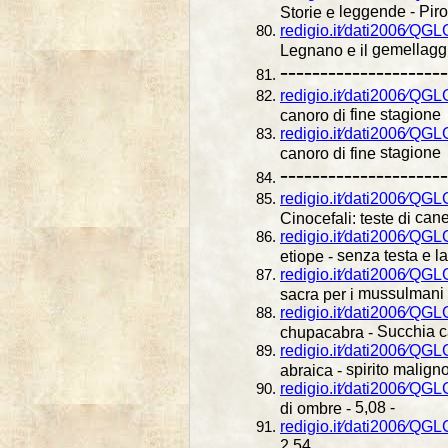
leggende - Piro
Storie e
redigio.it⁄dati2006⁄Q
gemellaggi
Legnano e il
---------------------
redigio.it⁄dati2006⁄QG
fine stagione
canoro di
redigio.it⁄dati2006⁄QG
stagione
canoro di fine
---------------------
redigio.it⁄dati2006⁄QGL
cane
Cinocefali: teste di
redigio.it⁄dati2006⁄QG
senza testa e la
etiope -
redigio.it⁄dati2006⁄QG
mussulmani -
sacra per i
redigio.it⁄dati2006⁄QG
Succhia ca
chupacabra -
redigio.it⁄dati2006⁄QG
spirito maligno
abraica -
redigio.it⁄dati2006⁄QG
5,08 -
di ombre -
redigio.it⁄dati2006⁄QG
2,54