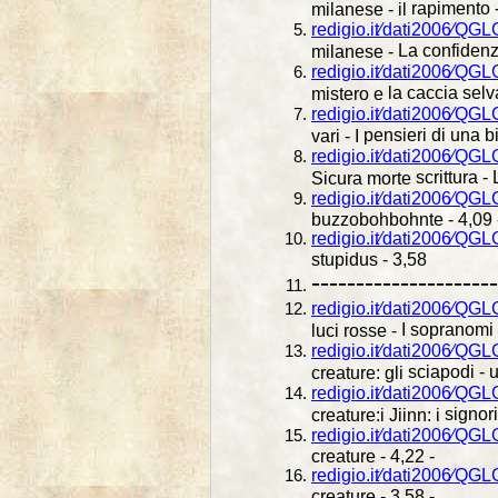
rapimento - 
milanese - il
redigio.it⁄dati2006⁄QG
La confidenza
milanese -
redigio.it⁄dati2006⁄QG
la caccia selv
mistero e
redigio.it⁄dati2006⁄QG
pensieri di una bi
vari - I
redigio.it⁄dati2006⁄Q
scrittura -
Sicura morte
redigio.it⁄dati2006⁄QGL
buzzobohbohnte - 4,09 
redigio.it⁄dati2006⁄Q
stupidus - 3,58
---------------------
redigio.it⁄dati2006⁄QG
I sopranomi 
luci rosse -
redigio.it⁄dati2006⁄QG
sciapodi - 
creature: gli
redigio.it⁄dati2006⁄QG
signori
creature:i Jiinn: i
redigio.it⁄dati2006⁄QG
creature - 4,22 -
redigio.it⁄dati2006⁄Q
creature - 3,58 -