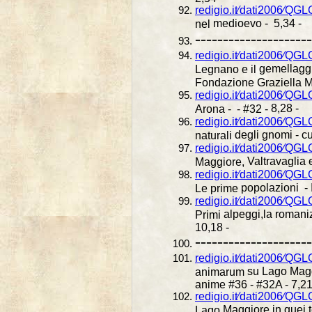
redigio.it⁄dati2006⁄QG
medioevo - 5,34 -
nel
---------------------
redigio.it⁄dati2006⁄Q
gemellagg
Legnano e il
Fondazione Graziella 
redigio.it⁄dati2006⁄Q
8,28 -
Arona - - #32 -
redigio.it⁄dati2006⁄Q
degli gnomi - cu
naturali
redigio.it⁄dati2006⁄QG
Valtravaglia e
Maggiore,
redigio.it⁄dati2006⁄Q
popolazioni - I
Le prime
redigio.it⁄dati2006⁄Q
alpeggi,la romaniz
Primi
10,18 -
---------------------
redigio.it⁄dati2006⁄Q
su Lago Mag
animarum
anime #36 - #32A - 7,21
redigio.it⁄dati2006⁄QG
Maggiore in quei t
Lago