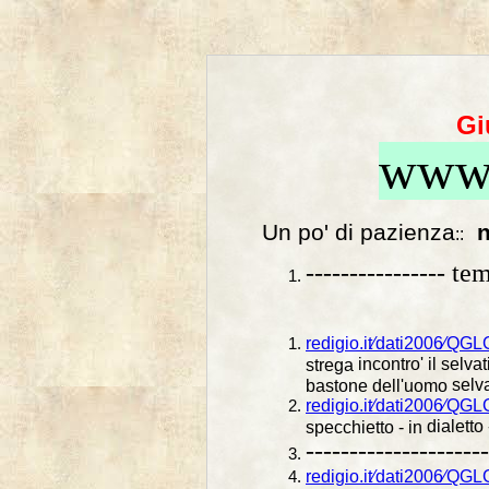
Gi
www.
Un po' di pazienza
n
::
---------------- te
redigio.it⁄dati2006⁄QG
incontro' il selva
strega
selva
bastone dell'uomo
redigio.it⁄dati2006⁄QG
dialetto
specchietto - in
---------------------
redigio.it⁄dati2006⁄QG