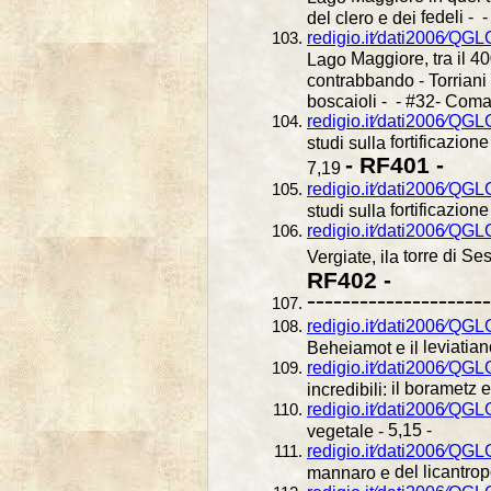
fedeli - 
del clero e dei
redigio.it⁄dati2006⁄QG
Maggiore, tra il 400
Lago
contrabbando - Torriani
boscaioli - - #32- Com
redigio.it⁄dati2006⁄Q
fortificazio
studi sulla
- RF401 -
7,19
redigio.it⁄dati2006⁄Q
fortificazion
studi sulla
redigio.it⁄dati2006⁄QG
torre di Se
Vergiate, ila
RF402 -
---------------------
redigio.it⁄dati2006⁄Q
leviatian
Beheiamot e il
redigio.it⁄dati2006⁄QG
il borametz e 
incredibili:
redigio.it⁄dati2006⁄QG
5,15 -
vegetale -
redigio.it⁄dati2006⁄Q
del licantrop
mannaro e