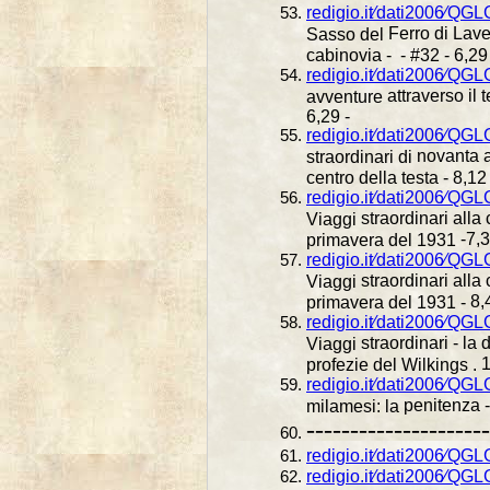
redigio.it⁄dati2006⁄QG
Ferro di Lave
Sasso del
cabinovia - - #32 - 6,2
redigio.it⁄dati2006⁄QG
attraverso il 
avventure
6,29 -
redigio.it⁄dati2006⁄QGL
novanta an
straordinari di
centro della testa - 8,1
redigio.it⁄dati2006⁄QGL
straordinari alla 
Viaggi
-7,3
primavera del 1931
redigio.it⁄dati2006⁄QGL
straordinari alla 
Viaggi
8,
primavera del 1931 -
redigio.it⁄dati2006⁄QGL
straordinari - la d
Viaggi
1
profezie del Wilkings .
redigio.it⁄dati2006⁄QGL
penitenza -
milamesi: la
---------------------
redigio.it⁄dati2006⁄QG
redigio.it⁄dati2006⁄QG