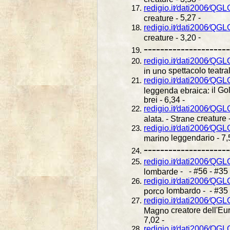
redigio.it⁄dati2006⁄Q
5,27 -
creature -
redigio.it⁄dati2006⁄QG
-
creature - 3,20
---------------------
redigio.it⁄dati2006⁄QGL
spettacolo teatral
in uno
redigio.it⁄dati2006⁄Q
il Go
leggenda ebraica:
brei - 6,34 -
redigio.it⁄dati2006⁄QG
creature 
alata. - Strane
redigio.it⁄dati2006⁄QG
leggendario - 7,
marino
---------------------
redigio.it⁄dati2006⁄QG
- - #56 - #35 
lombarde
redigio.it⁄dati2006⁄Q
lombardo - - #35 
porco
redigio.it⁄dati2006⁄Q
creatore dell'E
Magno
7,02 -
redigio.it⁄dati2006⁄QG