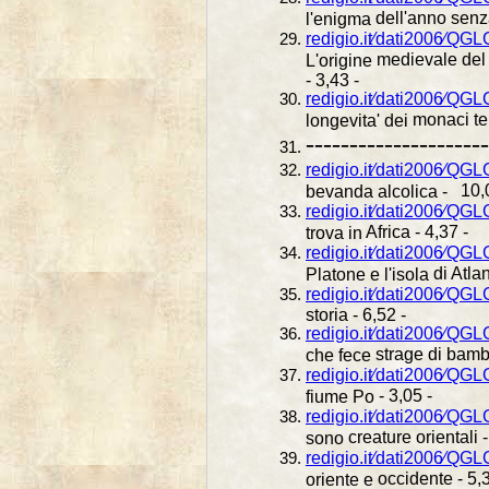
dell'anno senza
l'enigma
redigio.it⁄dati2006⁄QG
medievale del 
L'origine
- 3,43 -
redigio.it⁄dati2006⁄QG
monaci tem
longevita' dei
---------------------
redigio.it⁄dati2006⁄QGL
10,0
bevanda alcolica -
redigio.it⁄dati2006⁄QGL
Africa - 4,37 -
trova in
redigio.it⁄dati2006⁄QGL
di Atlan
Platone e l'isola
redigio.it⁄dati2006⁄QGL
storia - 6,52 -
redigio.it⁄dati2006⁄QG
strage di bambi
che fece
redigio.it⁄dati2006⁄Q
- 3,05 -
fiume Po
redigio.it⁄dati2006⁄QG
creature orientali -
sono
redigio.it⁄dati2006⁄QG
occidente - 5,3
oriente e