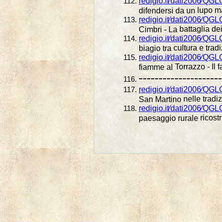
redigio.it⁄dati2006⁄Q
lupo m
difendersi da un
redigio.it⁄dati2006⁄QG
battaglia de
Cimbri - La
redigio.it⁄dati2006⁄QG
cultura e tradi
biagio tra
redigio.it⁄dati2006⁄Q
Torrazzo - Il 
fiamme al
---------------------
redigio.it⁄dati2006⁄QG
nelle tradi
San Martino
redigio.it⁄dati2006⁄QG
ricost
paesaggio rurale