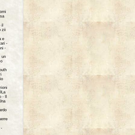
orni
esa
 il
 zii
a e
tari
-
-
oni
:
un
co
outh
i
io
zioni
OLa
 - Il
 Una
ardo
uerre
 -