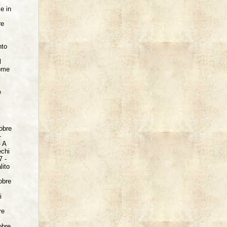
ese
in
re
nto
l
come
e
tobre
-
 A
chi
7 -
lito
obre
i
re
obre