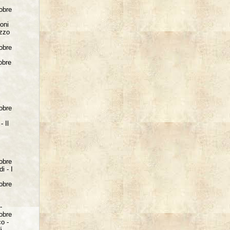
tobre
ioni
azzo
tobre
obre
tobre
- Il
o
tobre
i - I
tobre
-
tobre
co -
i