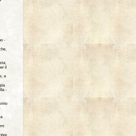
no -
che,
sta;
er il
e, e
pia
la -
Anno
e
la
rmi
tobre