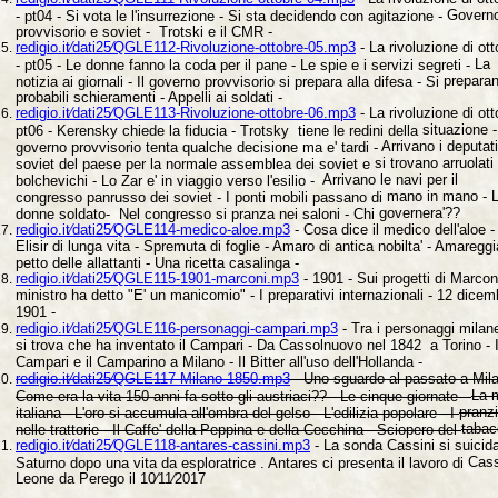
Govern
- pt04 - Si vota le l'insurrezione - Si sta decidendo con agitazione -
provvisorio e soviet - Trotski e il CMR -
redigio.it⁄dati25⁄QGLE112-Rivoluzione-ottobre-05.mp3
- La rivoluzione di
ott
La
- pt05 - Le donne fanno la coda per il pane - Le spie e i servizi segreti -
preparan
notizia ai giornali - Il governo provvisorio si prepara alla difesa - Si
probabili schieramenti - Appelli ai soldati -
redigio.it⁄dati25⁄QGLE113-Rivoluzione-ottobre-06.mp3
- La rivoluzione di
ott
situazione - 
pt06 - Kerensky chiede la fiducia - Trotsky tiene le redini della
Arrivano i deputati
governo provvisorio tenta qualche decisione ma e' tardi -
si trovano arruolati
soviet del paese per la normale assemblea dei soviet e
Arrivano le navi per il
bolchevichi - Lo Zar e' in viaggio verso l'esilio -
mano in mano - 
congresso panrusso dei soviet - I ponti mobili passano di
governera'??
donne soldato- Nel congresso si pranza nei saloni - Chi
redigio.it⁄dati25⁄QGLE114-medico-aloe.mp3
- Cosa dice il medico dell'aloe -
Elisir di lunga vita - Spremuta di foglie - Amaro di antica nobilta' - Amaregg
petto delle allattanti - Una ricetta casalinga -
redigio.it⁄dati25⁄QGLE115-1901-marconi.mp3
- 1901 - Sui progetti di Marconi
ministro ha detto "E' un manicomio" - I preparativi internazionali - 12 dicem
1901 -
redigio.it⁄dati25⁄QGLE116-personaggi-campari.mp3
- Tra i personaggi milan
si trova che ha inventato il Campari - Da Cassolnuovo nel 1842 a Torino - I
Campari e il Camparino a Milano - Il Bitter all'uso dell'Hollanda -
redigio.it⁄dati25⁄QGLE117-Milano-1850.mp3
- Uno sguardo al passato a
Mil
La 
Come era la vita 150 anni fa sotto gli austriaci?? - Le cinque giornate -
pranzi
italiana - L'oro si accumula all'ombra del gelso - L'edilizia popolare - I
tabac
nelle trattorie - Il Caffe' della Peppina e della Cecchina - Sciopero del
redigio.it⁄dati25⁄QGLE118-antares-cassini.mp3
- La sonda Cassini si suicid
Cass
Saturno dopo una vita da esploratrice . Antares ci presenta il lavoro di
Leone da Perego il 10⁄11⁄2017