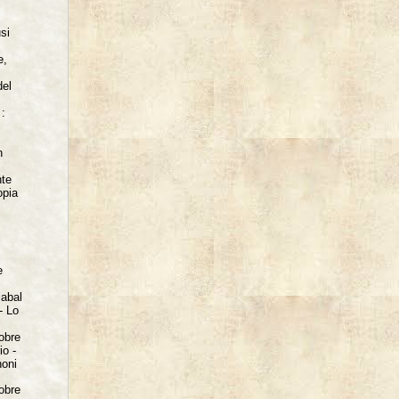
si
e,
del
 :
n
nte
opia
e
iabal
- Lo
tobre
io -
noni
tobre