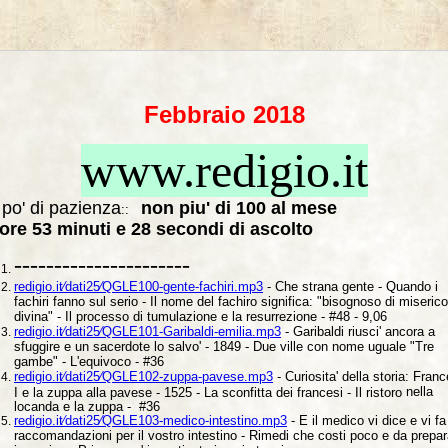
Febbraio 2018
www.redigio.it
po' di pazienza
non piu' di 100 al mese
::
ore 53 minuti e 28 secondi di ascolto
----------------------
redigio.it⁄dati25⁄QGLE100-gente-fachiri.mp3
- Che strana gente - Quando i
fachiri fanno sul serio - Il nome del fachiro significa: "bisognoso di miserico
divina" - Il processo di tumulazione e la resurrezione - #48 - 9,06
redigio.it⁄dati25⁄QGLE101-Garibaldi-emilia.mp3
- Garibaldi riusci' ancora a
sfuggire e un sacerdote lo salvo' - 1849 - Due ville con nome uguale "Tre
gambe" - L'equivoco - #36
redigio.it⁄dati25⁄QGLE102-zuppa-pavese.mp3
- Curiosita' della storia:
Franc
nella
I e la zuppa alla pavese - 1525 - La sconfitta dei francesi - Il ristoro
locanda e la zuppa - #36
redigio.it⁄dati25⁄QGLE103-medico-intestino.mp3
- E il medico vi dice e vi fa
raccomandazioni per il vostro intestino - Rimedi che costi poco e da prepar