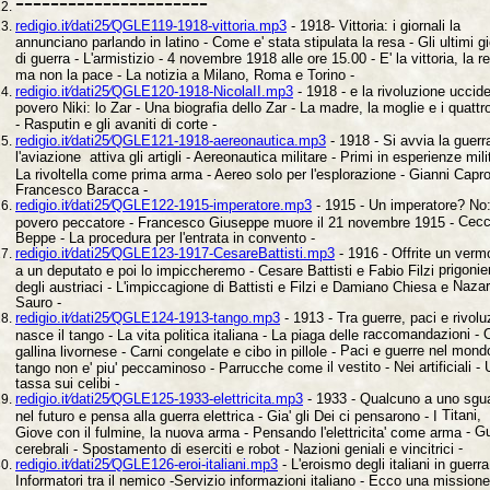
----------------------
redigio.it⁄dati25⁄QGLE119-1918-vittoria.mp3
- 1918- Vittoria: i giornali la
annunciano parlando in latino - Come e' stata stipulata la resa - Gli ultimi gi
di guerra - L'armistizio - 4 novembre 1918 alle ore 15.00 - E' la vittoria, la r
ma non la pace - La notizia a Milano, Roma e Torino -
redigio.it⁄dati25⁄QGLE120-1918-NicolaII.mp3
- 1918 - e la rivoluzione uccide
povero Niki: lo Zar - Una biografia dello Zar - La madre, la moglie e i quattro
- Rasputin e gli avaniti di corte -
redigio.it⁄dati25⁄QGLE121-1918-aereonautica.mp3
- 1918 - Si avvia la guerr
l'aviazione attiva gli artigli - Aereonautica militare - Primi in esperienze mili
La rivoltella come prima arma - Aereo solo per l'esplorazione - Gianni Capr
Francesco Baracca -
redigio.it⁄dati25⁄QGLE122-1915-imperatore.mp3
- 1915 - Un imperatore? No
Cec
povero peccatore - Francesco Giuseppe muore il 21 novembre 1915 -
Beppe - La procedura per l'entrata in convento -
redigio.it⁄dati25⁄QGLE123-1917-CesareBattisti.mp3
- 1916 - Offrite un
verm
prigonier
a un deputato e poi lo impiccheremo - Cesare Battisti e Fabio Filzi
Nazar
degli austriaci - L'impiccagione di Battisti e Filzi e Damiano Chiesa e
Sauro -
redigio.it⁄dati25⁄QGLE124-1913-tango.mp3
- 1913 - Tra guerre, paci e
rivolu
raccomandazioni - 
nasce il tango - La vita politica italiana - La piaga delle
Paci e guerre nel mondo
gallina livornese - Carni congelate e cibo in pillole -
il vestito - Nei artificiali -
tango non e' piu' peccaminoso - Parrucche come
tassa sui celibi -
redigio.it⁄dati25⁄QGLE125-1933-elettricita.mp3
- 1933 - Qualcuno a uno
sgu
Titani,
nel futuro e pensa alla guerra elettrica - Gia' gli Dei ci pensarono - I
- G
Giove con il fulmine, la nuova arma - Pensando l'elettricita' come arma
-
cerebrali - Spostamento di eserciti e robot - Nazioni geniali e vincitrici
redigio.it⁄dati25⁄QGLE126-eroi-italiani.mp3
- L'eroismo degli italiani in guerra
Informatori tra il nemico -Servizio informazioni italiano - Ecco una missione