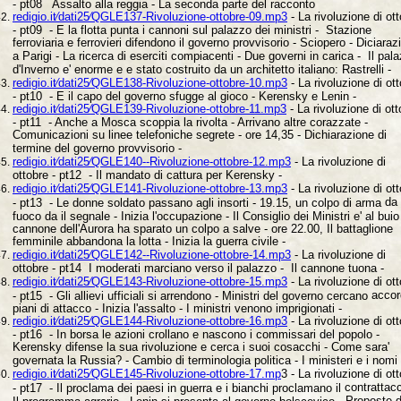
- pt08 Assalto alla reggia - La seconda parte del racconto
redigio.it⁄dati25⁄QGLE137-Rivoluzione-ottobre-09.mp3
- La rivoluzione di
ot
- pt09 - E la flotta punta i cannoni sul palazzo dei ministri - Stazione
ferroviaria e ferrovieri difendono il governo provvisorio - Sciopero - Diciaraz
a Parigi - La ricerca di eserciti compiacenti - Due governi in carica - Il pal
d'Inverno e' enorme e e stato costruito da un architetto italiano: Rastrelli -
redigio.it⁄dati25⁄QGLE138-Rivoluzione-ottobre-10.mp3
- La rivoluzione di
ot
- pt10 - E il capo del governo sfugge al gioco - Kerensky e Lenin -
redigio.it⁄dati25⁄QGLE139-Rivoluzione-ottobre-11.mp3
- La rivoluzione di
ott
- pt11 - Anche a Mosca scoppia la rivolta - Arrivano altre corazzate -
Comunicazioni su linee telefoniche segrete - ore 14,35 - Dichiarazione di
termine del governo provvisorio -
redigio.it⁄dati25⁄QGLE140--Rivoluzione-ottobre-12.mp3
- La rivoluzione di
ottobre - pt12 - Il mandato di cattura per Kerensky -
redigio.it⁄dati25⁄QGLE141-Rivoluzione-ottobre-13.mp3
- La rivoluzione di
ot
da
- pt13 - Le donne soldato passano agli insorti - 19.15, un colpo di arma
fuoco da il segnale - Inizia l'occupazione - Il Consiglio dei Ministri e' al bui
cannone dell'Aurora ha sparato un colpo a salve - ore 22.00, Il battaglione
femminile abbandona la lotta - Inizia la guerra civile -
redigio.it⁄dati25⁄QGLE142--Rivoluzione-ottobre-14.mp3
- La rivoluzione di
ottobre - pt14 I moderati marciano verso il palazzo - Il cannone tuona -
redigio.it⁄dati25⁄QGLE143-Rivoluzione-ottobre-15.mp3
- La rivoluzione di
ot
accord
- pt15 - Gli allievi ufficiali si arrendono - Ministri del governo cercano
piani di attacco - Inizia l'assalto - I ministri venono imprigionati -
redigio.it⁄dati25⁄QGLE144-Rivoluzione-ottobre-16.mp3
- La rivoluzione di
ot
- pt16 - In borsa le azioni crollano e nascono i commissari del popolo -
Kerensky difense la sua rivoluzione e cerca i suoi cosacchi - Come sara'
governata la Russia? - Cambio di terminologia politica - I ministeri e i nomi 
redigio.it⁄dati25⁄QGLE145-Rivoluzione-ottobre-17.mp
3
- La rivoluzione di
ot
contrattac
- pt17 - Il proclama dei paesi in guerra e i bianchi proclamano il
Proposte d