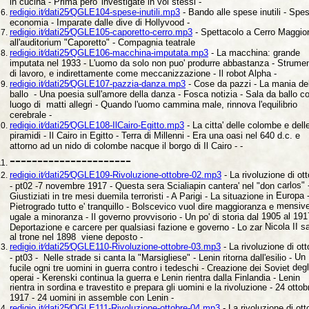
in cucina - Prima pero' investigate in voi stessi -
redigio.it⁄dati25⁄QGLE104-spese-inutili.mp3
- Bando alle spese inutili - Sp
economia - Imparate dalle dive di Hollyvood -
redigio.it⁄dati25⁄QGLE105-caporetto-cerro.mp3
- Spettacolo a Cerro Maggio
all'auditorium "Caporetto" - Compagnia teatrale
redigio.it⁄dati25⁄QGLE106-macchina-imputata.mp3
- La macchina: grande
imputata nel 1933 - L'uomo da solo non puo' produrre abbastanza - Strume
di lavoro, e indirettamente come meccanizzazione - Il robot Alpha -
redigio.it⁄dati25⁄QGLE107-pazzia-danza.mp3
- Cose da pazzi - La mania de
ballo - Una poesia sull'amore della danza - Fosca notizia - Sala da ballo 
luogo di matti allegri - Quando l'uomo cammina male, rinnova l'equilibrio
cerebrale -
redigio.it⁄dati25⁄QGLE108-IlCairo-Egitto.mp3
- La citta' delle colombe e dell
piramidi - Il Cairo in Egitto - Terra di Millenni - Era una oasi nel 640 d.c. e
attorno ad un nido di colombe nacque il borgo di Il Cairo - -
----------------------
redigio.it⁄dati25⁄QGLE109-Rivoluzione-ottobre-02.mp3
- La rivoluzione di
ot
carlos" 
- pt02 -7 novembre 1917 - Questa sera Scialiapin cantera' nel "don
Europa -
Giustiziati in tre mesi duemila terroristi - A Parigi - La situazione in
mensive
Pietrogrado tutto e' tranquillo - Bolscevico vuol dire maggioranza e
1905 al 191
ugale a minoranza - Il governo provvisorio - Un po' di storia dal
Nicola II sa
Deportazione e carcere per qualsiasi fazione e governo - Lo zar
al trone nel 1898 viene deposto -
redigio.it⁄dati25⁄QGLE110-Rivoluzione-ottobre-03.mp3
- La rivoluzione di
ott
Un
- pt03 - Nelle strade si canta la "Marsigliese" - Lenin ritorna dall'esilio -
degl
fucile ogni tre uomini in guerra contro i tedeschi - Creazione dei Soviet
operai - Kerenski continua la guerra e Lenin rientra dalla Finlandia - Lenin
rientra in sordina e travestito e prepara gli uomini e la rivoluzione - 24 ottob
1917 - 24 uomini in assemble con Lenin -
redigio.it⁄dati25⁄QGLE111-Rivoluzione-ottobre-04.mp3
- La rivoluzione di
ott