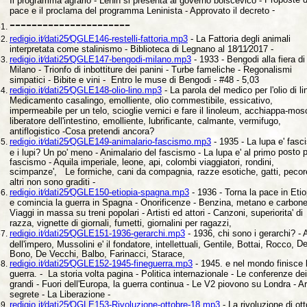
Il programma agrario - Lenin si presenta al governo bolscevico -
-
pace e il proclama del programma Leninista - Approvato il decreto
----------------------
redigio.it⁄dati25⁄QGLE146-restelli-fattoria.mp3
- La Fattoria degli animali
interpretata come stalinismo - Biblioteca di Legnano al 18⁄11⁄2017 -
redigio.it⁄dati25⁄QGLE147-bengodi-milano.mp3
- 1933 - Bengodi alla fiera di
Milano - Trionfo di inbottiture dei panini - Turbe fameliche - Regonalismi
simpatici - Bibite e vini - Entro le muse di Bengodi - #48 - 5,03
redigio.it⁄dati25⁄QGLE148-olio-lino.mp3
- La parola del medico per l'olio di li
Medicamento casalingo, emolliente, olio commestibile, essicativo,
impermeabile per un telo, scioglie vernici e fare il linoleum, acchiappa-mos
liberatore dell'intestino, emolliente, lubrificante, calmante, vermifugo,
antiflogistico -Cosa pretendi ancora?
redigio.it⁄dati25⁄QGLE149-animalario-fascismo.mp3
- 1935 - La lupa e'
fasci
posto p
e i lupi? Un po' meno - Animalario del fascismo - La lupa e' al primo
fascismo - Aquila imperiale, leone, api, colombi viaggiatori, rondini,
scimpanze', Le formiche, cani da compagnia, razze esotiche, gatti, pecor
altri non sono graditi -
redigio.it⁄dati25⁄QGLE150-etiopia-spagna.mp3
- 1936 - Torna la pace in Etio
e comincia la guerra in Spagna - Onorificenze - Benzina, metano e carbonel
Viaggi in massa su treni popolari - Artisti ed attori - Canzoni, superiorita' di
razza, vignette di giornali, fumetti, giornalini per ragazzi,
redigio.it⁄dati25⁄QGLE151-1936-gerarchi.mp3
- 1936, chi sono i gerarchi? -
D
dell'impero, Mussolini e' il fondatore, intellettuali, Gentile, Bottai, Rocco,
Bono, De Vecchi, Balbo, Farinacci, Starace,
redigio.it⁄dati25⁄QGLE152-1945-fineguerra.mp3
- 1945. e nel mondo finisce 
guerra. - La storia volta pagina - Politica internazionale - Le conferenze dei
grandi - Fuori dell'Europa, la guerra continua - Le V2 piovono su Londra - A
segrete - La Liberazione -
redigio.it⁄dati25⁄QGLE153-Rivoluzione-ottobre-18.mp3
- La rivoluzione di
ot