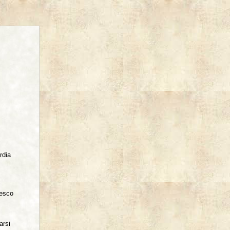
rdia
esco
arsi