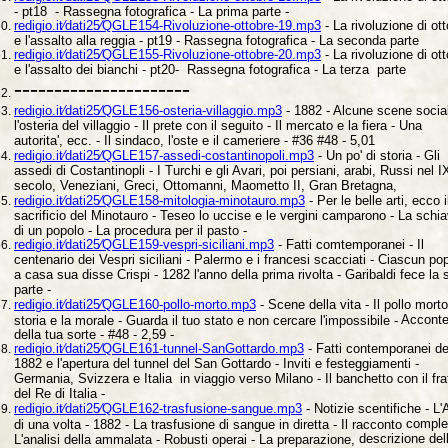
- pt18 - Rassegna fotografica - La prima parte -
redigio.it⁄dati25⁄QGLE154-Rivoluzione-ottobre-19.mp3
- La rivoluzione di
ot
e l'assalto alla reggia - pt19 - Rassegna fotografica - La seconda parte
redigio.it⁄dati25⁄QGLE155-Rivoluzione-ottobre-20.mp3
- La rivoluzione di
ot
e l'assalto dei bianchi - pt20- Rassegna fotografica - La terza parte
----------------------
redigio.it⁄dati25⁄QGLE156-osteria-villaggio.mp3
- 1882 - Alcune scene social
l'osteria del villaggio - Il prete con il seguito - Il mercato e la fiera - Una
autorita', ecc. - Il sindaco, l'oste e il cameriere - #36 #48 - 5,01
redigio.it⁄dati25⁄QGLE157-assedi-costantinopoli.mp3
- Un po' di storia - Gli
assedi di Costantinopli - I Turchi e gli Avari, poi persiani, arabi, Russi nel I
secolo, Veneziani, Greci, Ottomanni, Maometto II, Gran Bretagna,
redigio.it⁄dati25⁄QGLE158-mitologia-minotauro.mp3
- Per le belle arti, ecco i
sacrificio del Minotauro - Teseo lo uccise e le vergini camparono - La
schia
di un popolo - La procedura per il pasto -
redigio.it⁄dati25⁄QGLE159-vespri-siciliani.mp3
- Fatti comtemporanei - Il
centenario dei Vespri siciliani - Palermo e i francesi scacciati - Ciascun po
a casa sua disse Crispi - 1282 l'anno della prima rivolta - Garibaldi fece la 
parte -
redigio.it⁄dati25⁄QGLE160-pollo-morto.mp3
- Scene della vita - Il pollo mort
Acconte
storia e la morale - Guarda il tuo stato e non cercare l'impossibile -
della tua sorte - #48 - 2,59 -
redigio.it⁄dati25⁄QGLE161-tunnel-SanGottardo.mp3
- Fatti contemporanei de
1882 e l'apertura del tunnel del San Gottardo - Inviti e festeggiamenti -
Germania, Svizzera e Italia in viaggio verso Milano - Il banchetto con il fra
del Re di Italia -
redigio.it⁄dati25⁄QGLE162-trasfusione-sangue.mp3
- Notizie scentifiche -
L'
comple
di una volta - 1882 - La trasfusione di sangue in diretta - Il racconto
descrizione del
L'analisi della ammalata - Robusti operai - La preparazione,