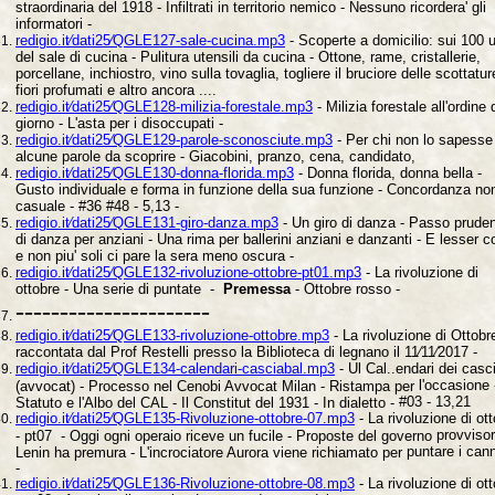
straordinaria del 1918 - Infiltrati in territorio nemico - Nessuno ricordera' gli
informatori -
redigio.it⁄dati25⁄QGLE127-sale-cucina.mp3
- Scoperte a domicilio: sui 100 u
del sale di cucina - Pulitura utensili da cucina - Ottone, rame, cristallerie,
porcellane, inchiostro, vino sulla tovaglia, togliere il bruciore delle scottatur
fiori profumati e altro ancora ....
redigio.it⁄dati25⁄QGLE128-milizia-forestale.mp3
- Milizia forestale all'ordine 
giorno - L'asta per i disoccupati -
redigio.it⁄dati25⁄QGLE129-parole-sconosciute.mp3
- Per chi non lo sapesse
alcune parole da scoprire - Giacobini, pranzo, cena, candidato,
redigio.it⁄dati25⁄QGLE130-donna-florida.mp3
- Donna florida, donna bella -
Gusto individuale e forma in funzione della sua funzione - Concordanza no
casuale - #36 #48 - 5,13 -
redigio.it⁄dati25⁄QGLE131-giro-danza.mp3
- Un giro di danza - Passo prude
di danza per anziani - Una rima per ballerini anziani e danzanti - E lesser c
e non piu' soli ci pare la sera meno oscura -
redigio.it⁄dati25⁄QGLE132-rivoluzione-ottobre-pt01.mp3
- La rivoluzione di
ottobre - Una serie di puntate -
Premessa
- Ottobre rosso -
----------------------
redigio.it⁄dati25⁄QGLE133-rivoluzione-ottobre.mp3
- La rivoluzione di Ottobr
raccontata dal Prof Restelli presso la Biblioteca di legnano il 11⁄11⁄2017 -
redigio.it⁄dati25⁄QGLE134-calendari-casciabal.mp3
- Ul Cal..endari dei
casc
l'occasione 
(avvocat) - Processo nel Cenobi Avvocat Milan - Ristampa per
#03 - 13,21
Statuto e l'Albo del CAL - Il Constitut del 1931 - In dialetto -
redigio.it⁄dati25⁄QGLE135-Rivoluzione-ottobre-07.mp3
- La rivoluzione di
ot
provvisor
- pt07 - Oggi ogni operaio riceve un fucile - Proposte del governo
puntare i can
Lenin ha premura - L'incrociatore Aurora viene richiamato per
-
redigio.it⁄dati25⁄QGLE136-Rivoluzione-ottobre-08.mp3
- La rivoluzione di
ot