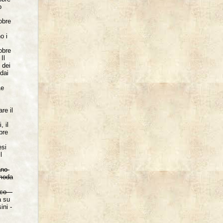
o
obre
o i
obre
Il
 dei
 dai
Le
iare
il
, il
bre
esi
l
ano-
moda
co -
a
su
ini -