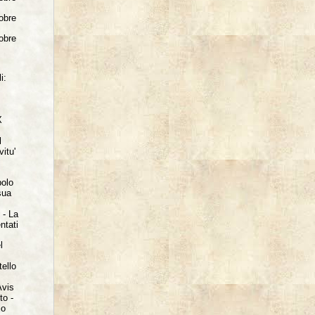
tobre
tobre
i:
X
l
vitu'
polo
sua
o -
La
ntati
l
tello
Avis
to -
lo