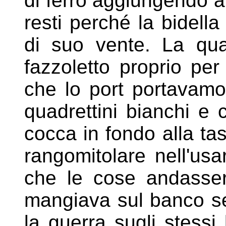
di
ferro aggiungendo a
resti perché
la bidell
di suo vente. La qu
fazzoletto proprio per
che lo port portavam
quadrettini bianchi e 
cocca in fondo alla ta
rangomitolare nell'us
che le cose
andasser
mangiava sul banco 
la guerra sugli stess