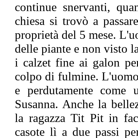
continue snervanti, qu
chiesa si trovò a passar
proprietà del 5 mese. L'uo
delle piante e non visto la
i
calzet fine ai galon p
colpo
di fulmine. L'uomo
e
perdutamente come u
Susanna.
Anche la belle
la ragazza Tit
Pit in fa
casote lì a due passi p