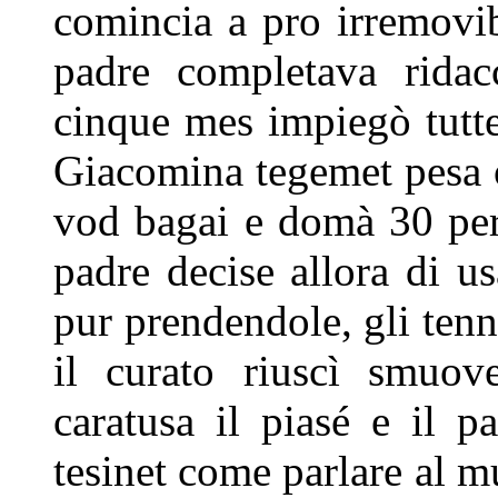
comincia a pro irremovi
padre completava ridac
cinque mes impiegò tutte
Giacomina tegemet pesa o 
vod
bagai e domà 30 perdi
padre
decise allora di u
pur
prendendole, gli ten
il
curato riuscì smuo
caratusa il
piasé e il p
tesinet come
parlare al m