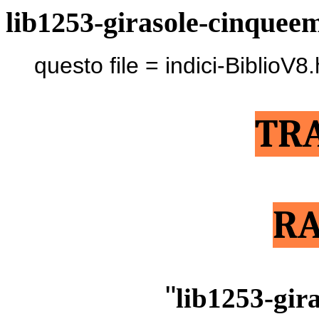
lib1253-girasole-cinquee
questo file = indici-BiblioV8
TR
RA
"
lib1253-gir