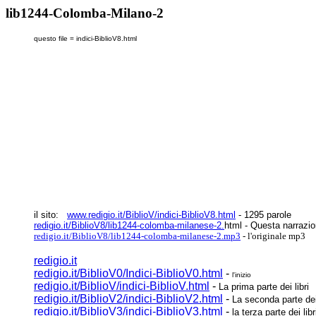
lib1244-Colomba-Milano-2
questo file = indici-BiblioV8.html
il sito:
www.redigio.it/BiblioV/indici-BiblioV8.html
- 1295 parole
redigio.it/BiblioV8/lib1244-colomba-milanese-2.
html - Questa narrazi
redigio.it/BiblioV8/lib1244-colomba-milanese-2.mp3
- l'originale mp3
redigio.it
redigio.it/BiblioV0/Indici-BiblioV0.html
-
l'inizio
redigio.it/BiblioV/indici-BiblioV.html
-
La prima parte dei libri
redigio.it/BiblioV2/indici-BiblioV2.html
-
La seconda parte dei 
redigio.it/BiblioV3/indici-BiblioV3.html
-
la terza parte dei libr