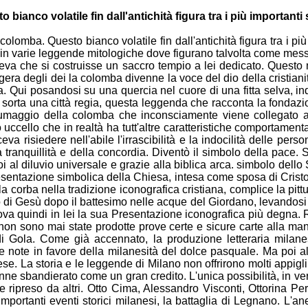
sto bianco
volatile fin dall'antichità figura tra i più important
a colomba.
Questo bianco volatile fin dall'antichità figura tra i pi
 in
varie leggende mitologiche dove figurano talvolta come
messa
eva che si costruisse un saccro tempio a lei dedicato.
Questo m
era degli dei la colomba divenne la voce del dio
della cristia
. Qui posandosi su una quercia nel cuore di una
fitta selva, 
sorta una città regia, questa leggenda che racconta la
fondazi
umaggio della colomba che inconsciamente viene collegato
a
o
uccello che in realtà ha tutt'altre caratteristiche
comportamentali
va risiedere nell'abile l'irrascibilità e
la indocilità delle per
a tranquillità e della concordia. Diventò il
simbolo della pace. 
 al diluvio universale e grazie alla biblica
arca. simbolo dello
esentazione simbolica della Chiesa, intesa
come sposa di Cris
lla corba nella tradizione
iconografica cristiana, complice la pit
 di Gesù dopo il
battesimo nelle acque del Giordano, levandosi
ova quindi in lei la
sua Presentazione iconografica più degna. 
 non sono mai state
prodotte prove certe e sicure carte alla man
 di Gola. Come già
accennato, la produzione letteraria mila
e note in favore della
milanesità del dolce pasquale. Ma poi 
ese. La storia e le
leggende di Milano non offrirono molti appigl
enne sbandierato
come un gran credito. L'unica possibilità, in ve
e ripreso da altri.
Otto Cima, Alessandro Visconti, Ottorina Pe
importanti
eventi storici milanesi, la battaglia di Legnano. L'a