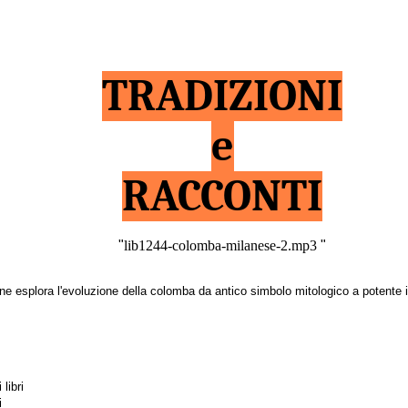
TRADIZIONI
e
RACCONTI
"
lib1244-colomba-milanese-2.mp3
"
one esplora
l'evoluzione della colomba da antico simbolo mitologico a potente
libri
i