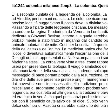
lib1244-colomba-milanese-2.mp3 - La colomba. Que
È la seconda puntata della leggenda della colomba. L
ad Afrodite, per i romani era sacra. Le colombe ricorrono
precise località suggerivano il posto dove la divinità
vol
Passando a f parte delle leggende cristiane. Da
messagg
a condurre la regina Teodorinda da Verona in
Lombardia
dedicare a Giovanni Battista, attorno alla quale
sarebbe 
probabilmente è stato tratto in inganno dal candido
pi
animale notoriamente mite. Così per la cristianità quest
della delicatezza dell'animo. La
medicina antica che face
l'uccello diventava automaticamente
l'incarnazione dell
Dio agli uomini rappresentati da Noè
scampato con i suoi
Madonna stessi. La corba verrà vista
altresì come rappr
userà per presentare la
teologia. Il viaggio simbolico de
all'annunciazione
della sua nascita, scendendo sul capo
messaggio
di pace portato proprio dalla resurrezione, tr
dire che delle
sue presenze pretese origini meneghine
dai pavesi si
sono impossessati della tradizione per
miscellane di
argomento patrio che hanno prodotto vari
leggenda, era
costretta ad attingere dalla tradizione pav
ed era poco in
verità, ma quel poco, anzi pochissimo, v
pur con il
beneficio cautelativo del si dice. Subito venn
dolce
colomba di Pasqua ci sarebbe stato uno dei più 