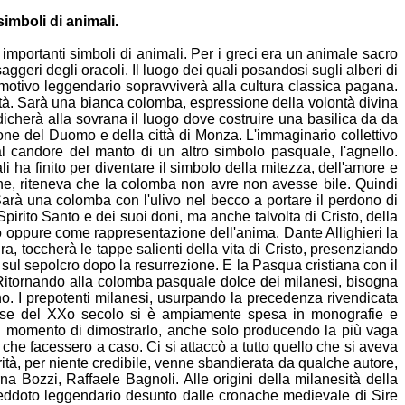
i simboli
di animali.
ù
importanti simboli di animali. Per i greci era un animale sacro
ggeri degli oracoli. Il luogo dei quali posandosi sugli
alberi di
otivo leggendario sopravviverà alla cultura classica
pagana.
nità. Sarà una bianca colomba, espressione della
volontà divina
indicherà alla sovrana il luogo dove costruire una
basilica da da
one del Duomo e della città di Monza. L'immaginario
collettivo
l candore del manto di un altro simbolo pasquale, l'agnello.
 ha finito per diventare il simbolo della
mitezza, dell'amore e
sone, riteneva che la colomba non avre
non avesse bile. Quindi
Sarà una colomba con l'ulivo nel becco a
portare il perdono di
 Spirito Santo e dei suoi doni, ma anche
talvolta di Cristo, della
to oppure come rappresentazione
dell'anima. Dante Allighieri la
tura, toccherà le tappe
salienti della vita di Cristo, presenziando
 sul sepolcro
dopo la resurrezione. E la Pasqua cristiana con il
Ritornando alla
colomba pasquale dolce dei milanesi, bisogna
o. I prepotenti
milanesi, usurpando la precedenza rivendicata
nese del XXo secolo
si è ampiamente spesa in monografie e
al momento di
dimostrarlo, anche solo producendo la più vaga
i che facessero a
caso. Ci si attaccò a tutto quello che si aveva
rità, per niente
credibile, venne sbandierata da qualche autore,
rna Bozzi,
Raffaele Bagnoli. Alle origini della milanesità della
neddoto
leggendario desunto dalle cronache medievale di Sire