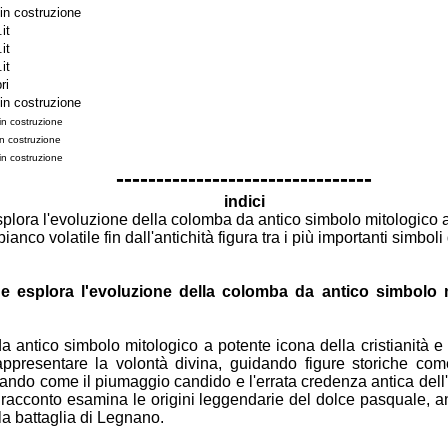
in costruzione
it
.it
.it
ri
in costruzione
in costruzione
n costruzione
in costruzione
--------------------------------
indici
splora
l'evoluzione della colomba da antico simbolo mitologico 
 bianco
volatile fin dall'antichità figura tra i più importanti simboli
ne esplora
l'evoluzione della colomba da antico simbolo
da antico
simbolo mitologico a potente icona della cristianità e
appresentare la volontà divina, guidando figure storiche
come
ando come il piumaggio candido e l'errata credenza
antica dell
il racconto esamina le origini leggendarie del
dolce pasquale, an
a battaglia di Legnano.