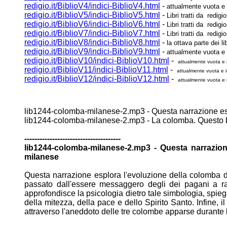
redigio.it/BiblioV4/indici-BiblioV4.html
-
attualmente vuota e 
redigio.it/BiblioV5/indici-BiblioV5.html
-
Libri tratti da redigio.
redigio.it/BiblioV6/indici-BiblioV6.html
-
Libri tratti da redigio
redigio.it/BiblioV7/indici-BiblioV7.html
-
Libri tratti da redigio
redigio.it/BiblioV8/indici-BiblioV8.html
-
la ottava parte dei lib
redigio.it/BiblioV9/indici-BiblioV9.html
-
attualmente vuota e 
redigio.it/BiblioV10/indici-BiblioV10.html
-
attualmente vuota e 
redigio.it/BiblioV11/indici-BiblioV11.html
-
attualmente vuota e i
redigio.it/BiblioV12/indici-BiblioV12.html
-
attualmente vuota e 
lib1244-colomba-milanese-2.mp3 - Questa narrazione e
lib1244-colomba-milanese-2.mp3 - La colomba. Questo
--------------------------------------
lib1244-colomba-milanese-2.mp3 - Questa narrazio
milanese
Questa narrazione esplora l'evoluzione della colomba 
passato dall'essere messaggero degli dei pagani a
r
approfondisce la psicologia dietro tale simbologia,
spieg
della mitezza, della pace e dello Spirito
Santo. Infine, 
attraverso l'aneddoto delle tre
colombe apparse durante l