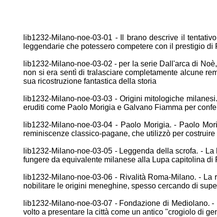
lib1232-Milano-noe-03-01 - Il brano descrive il tentativo
leggendarie
che potessero competere con il prestigio di
lib1232-Milano-noe-03-02 - per la serie Dall'arca di Noè,
non
si era sentì di tralasciare completamente alcune r
sua
ricostruzione fantastica della storia
lib1232-Milano-noe-03-03 - Origini mitologiche milanesi.
eruditi come Paolo Morigia e Galvano Fiamma per confe
lib1232-Milano-noe-03-04 - Paolo Morigia. - Paolo Mor
reminiscenze classico-pagane, che utilizzò per costruir
lib1232-Milano-noe-03-05 - Leggenda della scrofa. - L
fungere da equivalente milanese alla Lupa capitolina d
lib1232-Milano-noe-03-06 - Rivalità Roma-Milano. - La ri
nobilitare le origini meneghine, spesso cercando di supe
lib1232-Milano-noe-03-07 - Fondazione di Mediolano. -
volto a presentare la città come un antico "crogiolo di ge