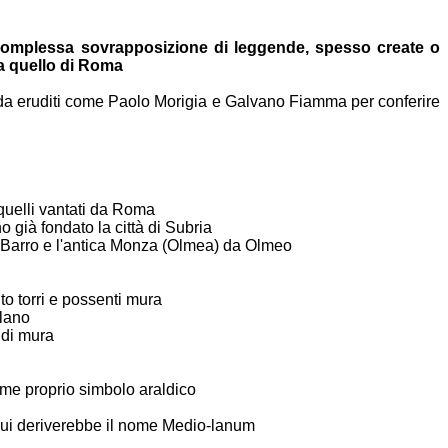
a complessa
sovrapposizione di leggende, spesso create o
 a quello di
Roma
 da
eruditi come Paolo Morigia e Galvano Fiamma per conferire
quelli
vantati da Roma
no già
fondato la città di Subria
a Barro e
l'antica Monza (Olmea) da Olmeo
nto
torri e possenti mura
olano
 di mura
come
proprio simbolo araldico
cui
deriverebbe il nome Medio-lanum