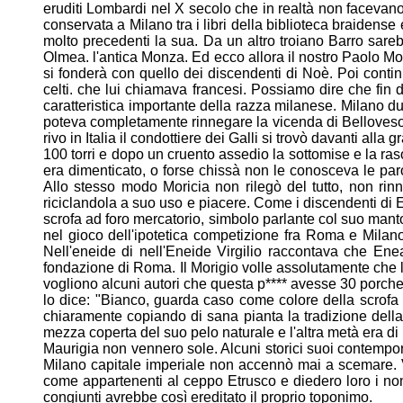
eruditi Lombardi nel X
secolo che in realtà non facevan
conservata a Milano
tra i libri della biblioteca braidens
molto precedenti la sua.
Da un altro troiano Barro sareb
Olmea. l'antica Monza. Ed ecco
allora il nostro Paolo M
si fonderà con quello dei
discendenti di Noè. Poi conti
celti. che lui chiamava francesi.
Possiamo dire che fin 
caratteristica importante della razza
milanese. Milano du
poteva completamente rinnegare la
vicenda di Belloveso
rivo in Italia il condottiere
dei Galli si trovò davanti alla g
100 torri e dopo un cruento
assedio la sottomise e la raso
era dimenticato, o forse
chissà non le conosceva le paro
Allo stesso modo Moricia non
rilegò del tutto, non r
riciclandola a suo uso e piacere. Come i
discendenti di 
scrofa ad foro mercatorio, simbolo
parlante col suo manto
nel gioco dell'ipotetica competizione
fra Roma e Milan
Nell'eneide di nell'Eneide Virgilio
raccontava che Enea
fondazione di Roma. Il Morigio volle
assolutamente che l
vogliono alcuni autori che questa p****
avesse 30 porchett
lo dice: "Bianco, guarda caso come
colore della scrof
chiaramente copiando di sana pianta la
tradizione della
mezza coperta del suo pelo naturale e l'altra
metà era di
Maurigia non vennero sole. Alcuni storici suoi
contempora
Milano capitale imperiale non accennò
mai a scemare. 
come appartenenti al ceppo Etrusco e
diedero loro i n
congiunti avrebbe così ereditato il proprio
toponimo.