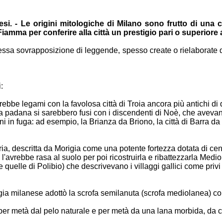
esi. - Le
origini mitologiche di Milano sono frutto di un
 Fiamma per
conferire alla città un prestigio pari o superiore
lessa
sovrapposizione di leggende, spesso create o rielaborate
:
avrebbe
legami con la favolosa città di Troia ancora più antichi di 
ura padana si
sarebbero fusi con i discendenti di Noè, che aveva
ni in fuga:
ad esempio, la Brianza da Briono, la città di Barra d
ria,
descritta da Morigia come una potente fortezza dotata di ce
, l'avrebbe
rasa al suolo per poi ricostruirla e ribattezzarla Medi
e quelle di
Polibio) che descrivevano i villaggi gallici come privi
ogia
milanese adottò la scrofa semilanuta (scrofa mediolanea) 
 per metà
dal pelo naturale e per metà da una lana morbida, da 