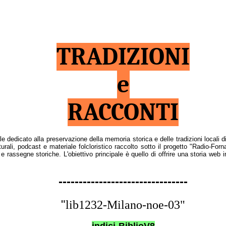
TRADIZIONI
e
RACCONTI
ale dedicato
alla preservazione della memoria storica e delle tradizioni locali
turali, podcast e
materiale folcloristico raccolto sotto il progetto "Radio-For
i e rassegne storiche.
L'obiettivo principale è quello di offrire una storia web 
--------------------------------
"
lib1232-Milano-noe-03"
indici-BiblioV8