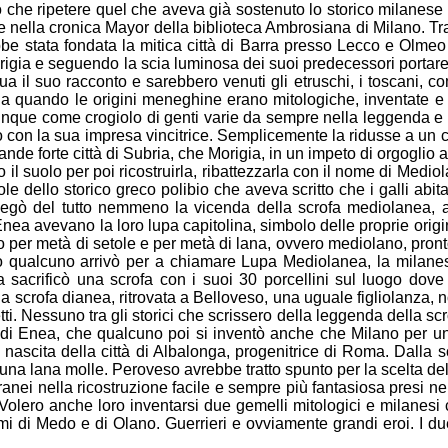
o che ripetere quel che aveva
già sostenuto lo storico milane
e e nella cronica Mayor della
biblioteca Ambrosiana di Milano. Tr
be stata fondata la mitica città di
Barra presso Lecco e Olmeo O
origia e seguendo la scia luminosa dei
suoi predecessori portare
nua il suo racconto e sarebbero
venuti gli etruschi, i toscani, 
da quando le origini meneghine erano
mitologiche, inventate e
nque come crogiolo di genti varie da
sempre nella leggenda e 
 con la sua impresa vincitrice.
Semplicemente la ridusse a un c
rande forte città di Subria, che
Morigia, in un impeto di orgoglio 
 il suolo per poi ricostruirla,
ribattezzarla con il nome di Medio
le dello storico greco polibio
che aveva scritto che i galli abi
innegò del tutto nemmeno la vicenda della
scrofa mediolanea,
Enea avevano la loro lupa capitolina, simbolo
delle proprie orig
 per metà di setole e per metà di lana,
ovvero mediolano, pronto
o qualcuno arrivò per a chiamare Lupa
Mediolanea, la milanes
 sacrificò una scrofa con i suoi 30
porcellini sul luogo dove
a scrofa dianea, ritrovata a Belloveso, una
uguale figliolanza,
i. Nessuno tra gli storici che scrissero della
leggenda della scr
a di Enea, che qualcuno poi si inventò anche
che Milano per un
 nascita della città di Albalonga, progenitrice di
Roma. Dalla sc
 una lana molle. Peroveso avrebbe tratto spunto per
la scelta de
nei nella ricostruzione facile e sempre più
fantasiosa presi n
Volero anche loro inventarsi due gemelli
mitologici e milanes
omi di Medo e di Olano. Guerrieri e ovviamente
grandi eroi. I d