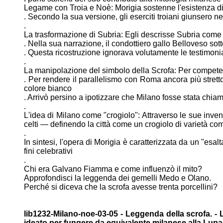
Legame con Troia e Noè: Morigia sostenne l'esistenza d
. Secondo la sua versione, gli eserciti troiani giunsero n
.
La trasformazione di Subria: Egli descrisse Subria com
. Nella sua narrazione, il condottiero gallo Belloveso so
. Questa ricostruzione ignorava volutamente le testimon
.
La manipolazione del simbolo della Scrofa: Per compete
. Per rendere il parallelismo con Roma ancora più strett
colore
bianco
. Arrivò persino a ipotizzare che Milano fosse stata chia
.
L'idea di Milano come "crogiolo": Attraverso le sue inve
celti —
definendo la città come un crogiolo di varietà com
.
In sintesi, l'opera di Morigia è caratterizzata da un "esa
fini celebrativi
.
Chi era Galvano Fiamma e come influenzò il mito?
Approfondisci la leggenda dei gemelli Medo e Olano.
Perché si diceva che la scrofa avesse trenta porcellini?
lib1232-Milano-noe-03-05 - Leggenda della scrofa. -
ideato per fungere da equivalente milanese alla
Lupa 