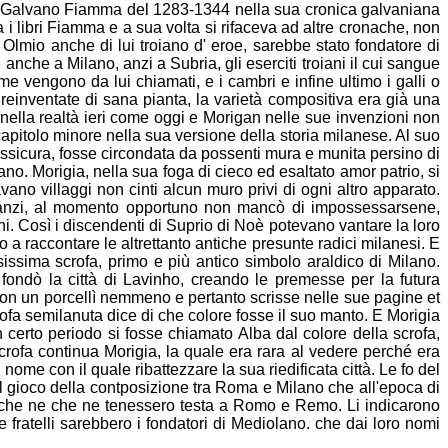
se Galvano Fiamma del
1283-1344 nella sua cronica galvaniana
a i libri Fiamma e a sua
volta si rifaceva ad altre cronache, non
lmio anche di lui troiano d' eroe,
sarebbe stato fondatore di
 anche a Milano, anzi a Subria, gli
eserciti troiani il cui sangue
come vengono da lui chiamati, e i
cambri e infine ultimo i galli o
 reinventate di sana pianta, la varietà
compositiva era già una
nella realtà ieri come oggi e Morigan
nelle sue invenzioni non
apitolo minore nella sua
versione della storia milanese. Al suo
assicura, fosse circondata da
possenti mura e munita persino di
lano. Morigia, nella sua foga
di cieco ed esaltato amor patrio, si
tavano villaggi non cinti alcun
muro privi di ogni altro apparato.
 anzi, al momento opportuno non mancò di
impossessarsene,
ini. Così i discendenti di Suprio di Noè
potevano vantare la loro
 a raccontare le altrettanto antiche
presunte radici milanesi. E
issima scrofa, primo e più antico
simbolo araldico di Milano.
 fondò la città di Lavinho, creando le
premesse per la futura
 non un porcellì nemmeno e pertanto scrisse
nelle sue pagine et
ofa semilanuta dice di che colore fosse il
suo manto. E Morigia
 certo periodo si fosse chiamato Alba dal
colore della scrofa,
rofa continua Morigia, la quale era rara al
vedere perché era
l nome con il quale ribattezzare la sua riedificata
città. Le fo del
el gioco della contposizione tra Roma e
Milano che all'epoca di
i che ne che ne tenessero testa a Romo e
Remo. Li indicarono
ue fratelli sarebbero i fondatori di Mediolano. che
dai loro nomi