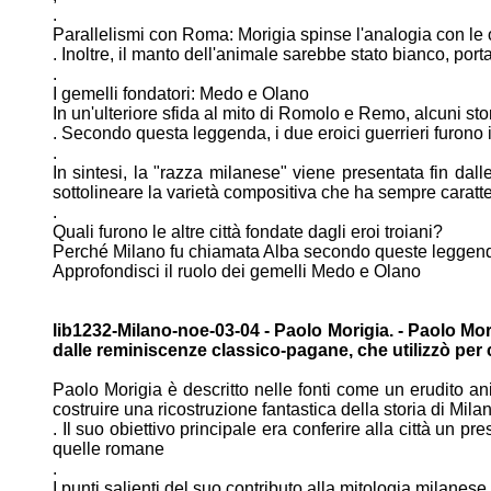
.
Parallelismi con Roma: Morigia spinse l'analogia con le 
. Inoltre, il manto dell'animale sarebbe stato bianco, por
.
I gemelli fondatori: Medo e Olano
In un'ulteriore sfida al mito di Romolo e Remo, alcuni sto
. Secondo questa leggenda, i due eroici guerrieri furono 
.
In sintesi, la "razza milanese" viene presentata fin dall
sottolineare la
varietà compositiva che ha sempre caratter
.
Quali furono le altre città fondate dagli eroi troiani?
Perché Milano fu chiamata Alba secondo queste leggen
Approfondisci il ruolo dei gemelli Medo e Olano
lib1232-Milano-noe-03-04 - Paolo Morigia. - Paolo Mo
dalle reminiscenze classico-pagane, che
utilizzò per
Paolo Morigia è descritto nelle fonti come un erudito 
costruire
una ricostruzione fantastica della storia di Mila
. Il suo obiettivo principale era conferire alla città un pr
quelle
romane
.
I punti salienti del suo contributo alla mitologia milanese