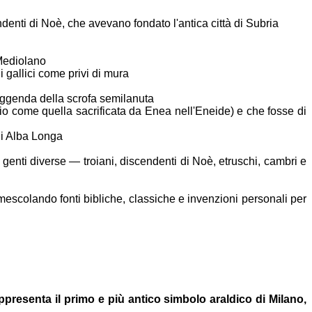
ndenti di
Noè, che avevano fondato l'antica città di Subria
ediolano
gi
gallici come privi di mura
 leggenda
della scrofa semilanuta
prio come
quella sacrificata da Enea nell'Eneide) e che fosse di
di Alba
Longa
 genti
diverse — troiani, discendenti di Noè, etruschi, cambri e
mescolando fonti bibliche, classiche e invenzioni personali per
ppresenta il primo e più antico simbolo araldico di
Milano,