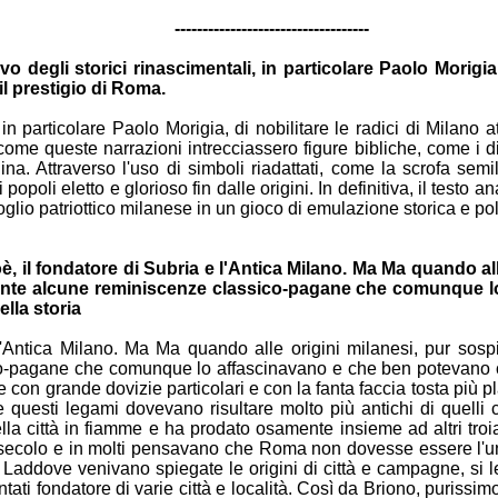
-----------------------------------
tivo degli
storici rinascimentali, in particolare Paolo Morigia
il
prestigio di Roma.
, in
particolare Paolo Morigia, di nobilitare le radici di Milano
a
a come
queste narrazioni intrecciassero figure bibliche, come i
d
lina.
Attraverso l'uso di simboli riadattati, come la scrofa sem
 popoli eletto e
glorioso fin dalle origini. In definitiva, il testo
oglio patriottico
milanese in un gioco di emulazione storica e poli
è, il
fondatore di Subria e l'Antica Milano. Ma Ma quando a
ente
alcune reminiscenze classico-pagane che comunque 
ella storia
l'Antica Milano.
Ma Ma quando alle origini milanesi, pur sosp
co-pagane che
comunque lo affascinavano e che ben potevano c
uire con grande
dovizie particolari e con la fanta faccia tosta più p
te questi legami
dovevano risultare molto più antichi di quel
lla città in fiamme e ha
prodato osamente insieme ad altri troia
 secolo e in molti
pensavano che Roma non dovesse essere l'un
 e Laddove venivano
spiegate le origini di città e campagne, s
entati fondatore di varie
città e località. Così da Briono, purissi