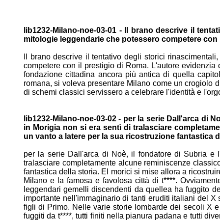
lib1232-Milano-noe-03-01 - Il brano descrive il tenta
mitologie leggendarie che potessero competere con 
Il brano descrive il tentativo degli storici rinascimentali
competere con il prestigio di Roma. L'autore evidenzi
fondazione cittadina ancora più antica di quella capito
romana,
si voleva presentare Milano come un crogiolo di
di schemi
classici servissero a celebrare l'identità e l'org
lib1232-Milano-noe-03-02 - per la serie Dall'arca di No
in
Morigia non si era sentì di tralasciare completam
un
vanto a latere per la sua ricostruzione fantastica d
per la serie Dall'arca di Noè, il fondatore di Subria e 
tralasciare
completamente alcune reminiscenze classi
fantastica
della storia. El morici si mise allora a ricostr
Milano e
la famosa e favolosa città di t****. Ovviamen
leggendari gemelli
discendenti da quellea ha fuggito de
importante
nell'immaginario di tanti eruditi italiani del X
figli di Primo.
Nelle varie storie lombarde dei secoli X
fuggiti da t****, tutti
finiti nella pianura padana e tutti div