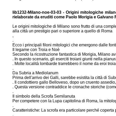
lib1232-Milano-noe-03-03 - Origini mitologiche milan
rielaborate
da eruditi come Paolo Morigia e Galvano
Le origini mitologiche di Milano sono frutto di una comp
alla città un prestigio pari o superiore a quello di Roma
,
.
Ecco i principali filoni mitologici che emergono dalle fonti
Il legame con Troia e Noè
Secondo la ricostruzione fantastica di Morigia, Milano 
. In questo scenario, gli eserciti troiani giunti nella pian
. Molte località lombarde trarrebbero il nome da eroi troia
.
Da Subria a Mediolanum
Prima dell'arrivo dei Galli, sarebbe esistita la città di Sub
. Il condottiero gallo Belloveso, dopo un cruento assedio
. Questa versione contraddice le cronache storiche (com
.
Il simbolo della Scrofa Semilanuta
Per competere con la Lupa capitolina di Roma, la mitol
.
Caratteristiche: La scrofa era particolare perché coperta
,