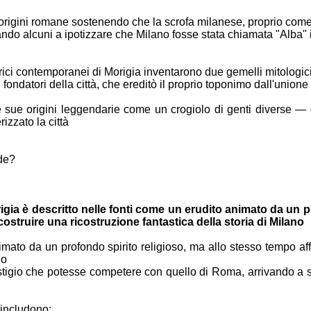
origini
romane sostenendo che la scrofa milanese, proprio com
tando alcuni
a ipotizzare che Milano fosse stata chiamata "Alba"
rici
contemporanei di Morigia inventarono due gemelli mitologic
i fondatori
della città, che ereditò il proprio toponimo dall'unione
e sue origini
leggendarie come un crogiolo di genti diverse — 
izzato la città
de?
rigia è
descritto nelle fonti come un erudito animato da un
p
 costruire una ricostruzione fantastica della
storia di Milano
animato da un
profondo spirito religioso, ma allo stesso tempo a
no
estigio che
potesse competere con quello di Roma, arrivando a 
 includono: