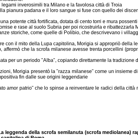
i legami
inverosimili tra Milano e la favolosa città di Troia
ella pianura
padana e il loro sangue si fuse con quello dei disce
e una
potente città fortificata, dotata di cento torri e mura possenti
ttomise e
rase al suolo Subria per poi ricostruirla e ribattezzarla
M
ianze
storiche, come quelle di Polibio, che descrivevano i villag
re con il
mito della Lupa capitolina, Morigia si appropriò della
o, affermò
che la scrofa milanese avesse trenta porcellini (pro
mata per un
periodo "Alba", copiando direttamente la tradizione 
nzioni,
Morigia presentò la "razza milanese" come un insieme di
positiva fin
dalle sue origini leggendarie
ltato amor
patrio" che lo spinse a reinventare le radici della città
 La
leggenda della scrofa semilanuta (scrofa mediolanea)
ra
capitolina di Roma