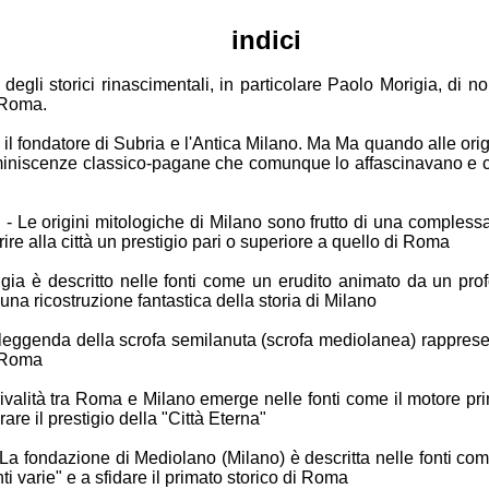
indici
 degli storici
rinascimentali, in particolare Paolo Morigia, di no
 Roma.
 il
fondatore di Subria e l'Antica Milano. Ma Ma quando alle ori
eminiscenze
classico-pagane che comunque lo affascinavano e
 - Le origini
mitologiche di Milano sono frutto di una comples
rire
alla città un prestigio pari o superiore a quello di Roma
igia è
descritto nelle fonti come un erudito animato da un pr
e una
ricostruzione fantastica della storia di Milano
a leggenda
della scrofa semilanuta (scrofa mediolanea) rapprese
i Roma
valità tra
Roma e Milano emerge nelle fonti come il motore pr
rare il
prestigio della "Città Eterna"
 La
fondazione di Mediolano (Milano) è descritta nelle fonti co
nti
varie" e a sfidare il primato storico di Roma