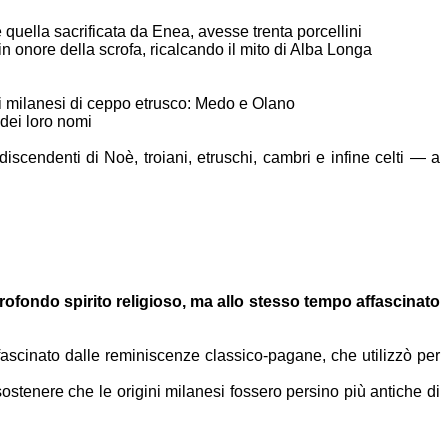
e
quella sacrificata da Enea, avesse trenta porcellini
 in onore
della scrofa, ricalcando il mito di Alba Longa
i
milanesi di ceppo etrusco: Medo e Olano
 dei loro
nomi
discendenti di
Noè, troiani, etruschi, cambri e infine celti — a
rofondo spirito religioso, ma allo stesso tempo
affascinato
ffascinato
dalle reminiscenze classico-pagane, che utilizzò per
sostenere
che le origini milanesi fossero persino più antiche di