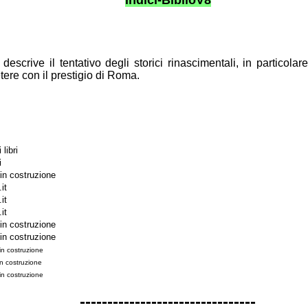
o descrive il
tentativo degli storici rinascimentali, in particola
tere con il
prestigio di Roma.
libri
i
in costruzione
it
.it
.it
in costruzione
in costruzione
in costruzione
n costruzione
in costruzione
--------------------------------