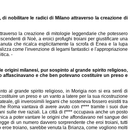
, di
nobilitare le radici di Milano attraverso la creazione di
ttraverso la creazione di mitologie leggendarie che potessero
iscendenti di Noè, a eroici profughi troiani per giustificare una
ilanuta
che ricalca esplicitamente la scrofa di Enea e la lupa
 analizza come
l'invenzione di legami fantastici e l'appropriazione
tica. -
lle
origini milanesi, pur sospinto al grande spirito religioso,
lo
affascinavano e che ben potevano costituire un preso e
into al grande
spirito religioso, in Morigia non si era sentì di
ostituire un
preso e un vanto a latere per la sua ricostruzione
lateale, gli
inverosimili legami che sosteneva fossero esistiti tra
li che Roma vantava
di avere avuto con t**** tramite i suoi due
ni sulle rive raziali. La
città di t**** occupava anche un posto
ica a poter
vantare le origini che affondavano nel sangue dei
i legge di un numero
davvero sorprendente che eroi troiani, tutti
mo eroe troiano, sarebbe
venuta la Brianza, come vogliono molti