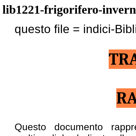
lib1221-frigorifero-inver
questo file = indici-Bib
TR
RA
Questo documento rappre