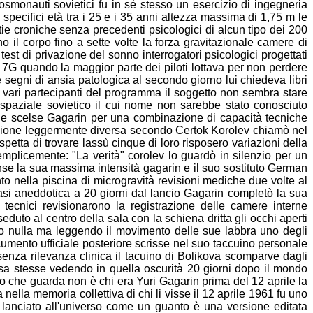
osmonauti sovietici fu in sé stesso un esercizio di
ingegneria
specifici età tra i 25 e i 35 anni altezza massima
di 1,75 m le
tie croniche senza precedenti psicologici di alcun tipo dei
200
no il
corpo fino a sette volte la forza gravitazionale camere di
 test
di privazione del sonno interrogatori psicologici progettati
a 7G
quando la maggior parte dei piloti lottava per non perdere
e
segni di ansia patologica al secondo giorno lui chiedeva libri
 vari
partecipanti del programma il soggetto non sembra stare
spaziale sovietico il cui nome non sarebbe stato conosciuto
 che scelse
Gagarin per una combinazione di capacità tecniche
sione
leggermente diversa secondo Certok Korolev chiamò nel
spetta di
trovare lassù cinque di loro risposero variazioni della
 semplicemente:
"La verità" corolev lo guardò in silenzio per un
unse la sua
massima intensità gagarin e il suo sostituto German
nto nella
piscina di microgravità revisioni mediche due volte al
asi aneddotica a
20 giorni dal lancio Gagarin completò la sua
tecnici revisionarono la
registrazione delle camere interne
eduto al centro della sala con la
schiena dritta gli occhi aperti
no nulla ma leggendo il movimento
delle sue labbra uno degli
mento ufficiale posteriore scrisse
nel suo taccuino personale
enza rilevanza clinica il tacuino di
Bolikova scomparve dagli
sa stesse vedendo in quella oscurità 20
giorni dopo il mondo
o che guarda non è chi era Yuri Gagarin prima
del 12 aprile la
a nella memoria collettiva di chi li visse il 12
aprile 1961 fu uno
i lanciato all'universo come un guanto è una versione
editata