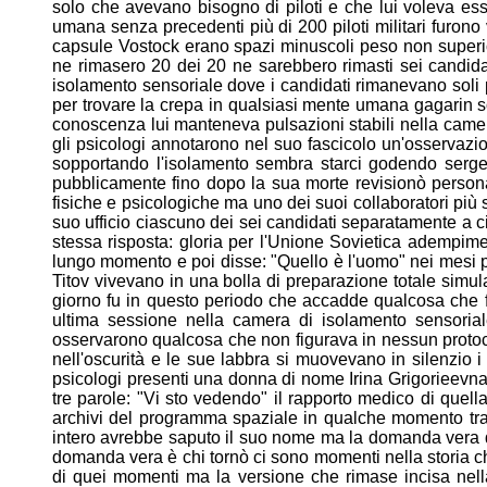
solo che avevano bisogno di piloti e che lui
voleva ess
umana senza precedenti più di 200 piloti militari
furono 
capsule Vostock erano spazi minuscoli peso non
superi
ne rimasero 20 dei 20 ne sarebbero rimasti sei candid
isolamento sensoriale dove i candidati rimanevano soli
per
trovare la crepa in qualsiasi mente umana gagarin 
conoscenza lui manteneva pulsazioni stabili nella came
gli psicologi annotarono nel suo fascicolo un'osservaz
sopportando l'isolamento sembra starci godendo serg
pubblicamente fino dopo la sua morte revisionò perso
fisiche e
psicologiche ma uno dei suoi collaboratori più s
suo
ufficio ciascuno dei sei candidati separatamente a
stessa
risposta: gloria per l'Unione Sovietica adempim
lungo momento
e poi disse: "Quello è l'uomo" nei mesi 
Titov
vivevano in una bolla di preparazione totale simul
giorno fu
in questo periodo che accadde qualcosa che fi
ultima sessione
nella camera di isolamento sensorial
osservarono qualcosa che
non figurava in nessun protoco
nell'oscurità e le sue labbra si
muovevano in silenzio i 
psicologi presenti una donna di
nome Irina Grigorieevn
tre parole: "Vi sto vedendo" il
rapporto medico di quell
archivi del programma spaziale in
qualche momento tra
intero avrebbe saputo il suo nome ma la
domanda vera q
domanda vera è chi tornò ci sono momenti
nella storia
di quei momenti ma la versione che rimase
incisa nell