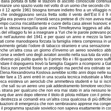
 dalla portata
di tutte le stazioni di ascolto conosciute contin
monianze uno spazio
vuoto nel volto di un uomo che secondo ch
 il 12 aprile 1961
bisogna tornare indietro fino a un villaggio 
e che ondeggiavano
senza fretta sotto il vento dell'Est lì il
glia era povera con
l'onestà senza pretese di chi non aveva mai
 tempo cucina
riscaldamento e cuore della casa alexei Ivanovic
con la stessa
tranquilla quie anna Timofeyevna leggeva ad alta
el villaggio fu lei
a insegnare a Yuri che le parole potevano 
o nell'autunno del 1941 e
per quasi un anno e mezzo la fami
rtati come manodopera forzata la
famiglia intera compressa in 
pavimento gelato l'odore di
tabacco straniero e una sensazion
anche un'altra cosa un giorno
d'inverno un aereo sovietico abb
 corse a vederli uno degli
aviatori avvolto nella sua tuta da volo 
iverso più pulito quello fu il
primo filo e i fili quando sono suf
ndare il dopoguerra trovò la
famiglia Gagarin a ricomporsi a Gat
 fisica non perché fosse un
prodigio ma perché era ostinato s
 Elena Alexandrovna Koslova
avrebbe scritto anni dopo nelle 
r fare a 15 anni entrò in
una scuola tecnica industriale a Mo
osca esisteva un aeroclub che
ammetteva studenti e lui si is
ta che salì su un aereo uno yak
addestramento bimotore vecchio 
ca strana per qualcuno che non era mai
stato in aria nessuno 
urg due anni dopo ottenne il titolo di
pilota militare con il pri
destrezza ai comandi era un'altra cosa
qualcosa di più difficil
 situazioni di emergenza che non sembravano
apprese ma congen
r il programma spaziale sovietico non sapeva
esattamente in co