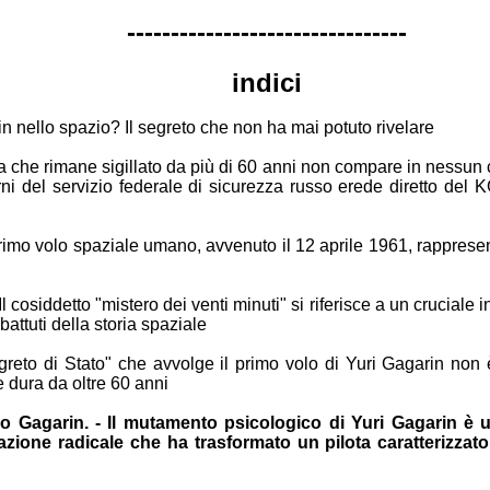
--------------------------------
indici
in nello
spazio? Il segreto che non ha mai potuto rivelare
ca che
rimane sigillato da più di 60 anni non compare in nessun
rni del
servizio federale di sicurezza russo erede diretto del
primo volo
spaziale umano, avvenuto il 12 aprile 1961, rappres
Il
cosiddetto "mistero dei venti minuti" si riferisce a un cruciale
i
battuti della storia spaziale
egreto di
Stato" che avvolge il primo volo di Yuri Gagarin non
he dura
da oltre 60 anni
co Gagarin. -
Il mutamento psicologico di Yuri Gagarin è 
mazione radicale
che ha trasformato un pilota caratterizza