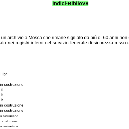
indici-BiblioV8
e un
archivio a Mosca che rimane sigillato da più di 60 anni non
rato nei
registri interni del servizio federale di sicurezza russo
libri
i
 in
costruzione
it
.it
.it
 in
costruzione
 in
costruzione
in costruzione
n costruzione
in costruzione