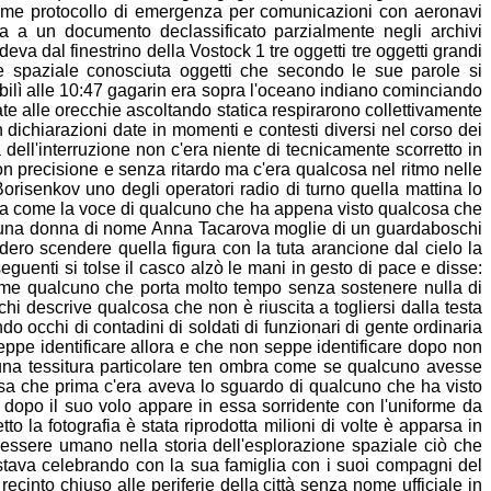
me protocollo di emergenza per comunicazioni
con aeronavi
uita a un documento declassificato parzialmente negli
archivi
va dal finestrino della Vostock 1 tre oggetti
tre oggetti grandi
e spaziale conosciuta oggetti che secondo le
sue parole si
tabilì alle 10:47 gagarin era sopra l'oceano indiano
cominciando
ate alle orecchie ascoltando statica respirarono
collettivamente
 dichiarazioni date in momenti e contesti diversi
nel corso dei
 dell'interruzione non c'era niente di tecnicamente
scorretto in
on precisione e senza ritardo ma c'era qualcosa nel ritmo
nelle
Borisenkov uno degli operatori radio di turno quella mattina lo
va
come la voce di qualcuno che ha appena visto qualcosa che
 una
donna di nome Anna Tacarova moglie di un guardaboschi
idero scendere quella figura con la tuta arancione dal cielo la
seguenti si tolse il casco alzò le mani in gesto di pace e disse:
come
qualcuno che porta molto tempo senza sostenere nulla di
 chi
descrive qualcosa che non è riuscita a togliersi dalla testa
endo
occhi di contadini di soldati di funzionari di gente ordinaria
seppe
identificare allora e che non seppe identificare dopo non
una tessitura
particolare ten ombra come se qualcuno avesse
sa che prima c'era
aveva lo sguardo di qualcuno che ha visto
i dopo il suo volo
appare in essa sorridente con l'uniforme da
to la fotografia è
stata riprodotta milioni di volte è apparsa in
i essere
umano nella storia dell'esplorazione spaziale ciò che
stava
celebrando con la sua famiglia con i suoi compagni del
n recinto
chiuso alle periferie della città senza nome ufficiale in