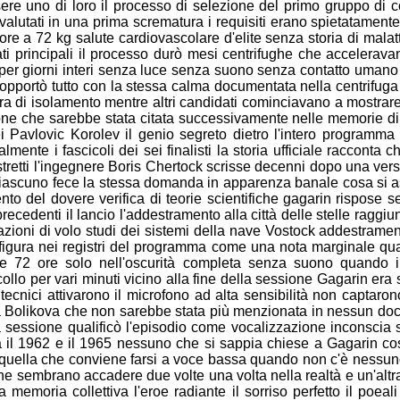
ere uno di loro il processo di selezione del primo
gruppo di c
valutati in una prima scrematura i requisiti erano
spietatamente 
ore a 72 kg salute cardiovascolare d'elite senza storia di
malat
ati
principali il processo durò mesi centrifughe che accelerava
 per
giorni interi senza luce senza suono senza contatto umano
sopportò
tutto con la stessa calma documentata nella centrifug
ra di
isolamento mentre altri candidati cominciavano a mostrar
ione che
sarebbe stata citata successivamente nelle memorie di
ei
Pavlovic Korolev il genio segreto dietro l'intero programma
nalmente
i fascicoli dei sei finalisti la storia ufficiale racconta
tretti
l'ingegnere Boris Chertock scrisse decenni dopo una ver
 ciascuno
fece la stessa domanda in apparenza banale cosa si a
ento del dovere
verifica di teorie scientifiche gagarin rispose
precedenti il lancio
l'addestramento alla città delle stelle raggi
azioni di volo
studi dei sistemi della nave Vostock addestrame
gura nei registri
del programma come una nota marginale qu
e 72 ore solo nell'oscurità
completa senza suono quando i 
llo per vari minuti vicino alla fine
della sessione Gagarin era s
tecnici attivarono il microfono ad alta
sensibilità non captaro
a Bolikova che non sarebbe stata più
menzionata in nessun docu
a sessione qualificò l'episodio come
vocalizzazione inconscia s
 il 1962 e il 1965 nessuno che si sappia
chiese a Gagarin co
uella che conviene farsi a voce bassa quando
non c'è nessun
 che sembrano accadere due volte una volta nella
realtà e un'altr
a memoria collettiva l'eroe radiante il sorriso perfetto
il poeal