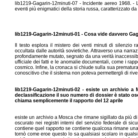
lib1219-Gagarin-12minuti-07 - Incidente aereo 1968. - 
eventi più
enigmatici della storia russa, caratterizzato d
lib1219-Gagarin-12minuti-01 - Cosa vide davvero Gag
Il testo esplora il mistero dei venti minuti di silenzio 
occultata
dalle autorità sovietiche. Attraverso una narr
profondamente mutato, segnato da una verità inaccessib
ufficiale dei fatti e le anomalie documentali, come i rapp
cosmico. Infine, la cronaca si chiude sulla sua prematur
conoscitivo che il sistema non poteva permettergli di
rive
lib1219-Gagarin-12minuti-02 - esiste un archivio 
declassificazione il suo numero di dossier è stato o
chiama semplicemente il rapporto del 12 aprile
esiste un archivio a Mosca che rimane sigillato da più d
oscurato nei registri interni del servizio federale di si
contiene quel rapporto se contiene qualcosa rimane un
tornò
come eroe questo lo sa qualsiasi scolaro in quals