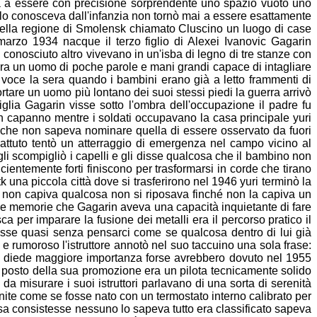
ua a essere con
precisione sorprendente uno spazio vuoto uno
i lo conosceva
dall'infanzia non tornò mai a essere esattamente
nella regione di
Smolensk chiamato Cluscino un luogo di case
 9 marzo 1934 nacque il
terzo figlio di Alexei Ivanovic Gagarin
 conosciuto altro
vivevano in un'isba di legno di tre stanze con
 era un uomo
di poche parole e mani grandi capace di intagliare
 voce la sera
quando i bambini erano già a letto frammenti di
portare un uomo più
lontano dei suoi stessi piedi la guerra arrivò
glia Gagarin visse sotto
l'ombra dell'occupazione il padre fu
un capanno mentre i soldati
occupavano la casa principale yuri
e che non sapeva nominare
quella di essere osservato da fuori
attuto tentò un atterraggio di
emergenza nel campo vicino al
gli scompigliò i capelli e
gli disse qualcosa che il bambino non
ficientemente forti finiscono
per trasformarsi in corde che tirano
k una piccola città dove si
trasferirono nel 1946 yuri terminò la
e non capiva qualcosa non si
riposava finché non la capiva un
sue memorie che Gagarin
aveva una capacità inquietante di fare
sca per imparare la fusione
dei metalli era il percorso pratico il
crisse quasi senza pensarci come
se qualcosa dentro di lui già
e rumoroso l'istruttore annotò
nel suo taccuino una sola frase:
le diede maggiore importanza forse
avrebbero dovuto nel 1955
mo posto della sua promozione era un
pilota tecnicamente solido
e da misurare i suoi istruttori parlavano di
una sorta di serenità
ite come se fosse nato con un termostato
interno calibrato per
sa consistesse nessuno lo sapeva tutto era
classificato sapeva