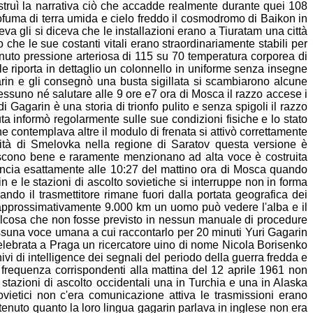
struì la narrativa ciò che accadde realmente durante quei
108
ofuma di terra umida e cielo freddo il cosmodromo di Baikon
in
eva gli si diceva che le installazioni erano a Tiuratam una
città
no
che le sue costanti vitali erano straordinariamente stabili per
inuto
pressione arteriosa di 115 su 70 temperatura corporea di
ale
riporta in dettaglio un colonnello in uniforme senza insegne
arin e
gli consegnò una busta sigillata si scambiarono alcune
 nessuno né
salutare alle 9 ore e7 ora di Mosca il razzo accese i
 di Gagarin
è una storia di trionfo pulito e senza spigoli il razzo
uta informò
regolarmente sulle sue condizioni fisiche e lo stato
 ne
contemplava altre il modulo di frenata si attivò correttamente
lità di
Smelovka nella regione di Saratov questa versione è
oscono
bene e raramente menzionano ad alta voce è costruita
incia
esattamente alle 10:27 del mattino ora di Mosca quando
in e le
stazioni di ascolto sovietiche si interruppe non in forma
Quando
il trasmettitore rimane fuori dalla portata geografica dei
approssimativamente 9.000 km un uomo può vedere l'alba e il
alcosa
che non fosse previsto in nessun manuale di procedure
suna voce umana a cui raccontarlo per 20 minuti Yuri
Gagarin
elebrata a Praga un ricercatore uino di nome Nicola
Borisenko
vi di intelligence dei segnali del periodo della
guerra fredda e
 frequenza corrispondenti alla
mattina del 12 aprile 1961 non
tazioni di ascolto occidentali
una in Turchia e una in Alaska
sovietici non c'era comunicazione attiva le
trasmissioni erano
ontenuto quanto la loro lingua gagarin parlava
in inglese non era