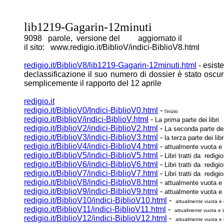
lib1219-Gagarin-12minuti
9098 parole, versione del aggiornato il
il sito: www.redigio.it/BiblioV/indici-BiblioV8.html
redigio.it/BiblioV8/lib1219-Gagarin-12minuti.html
- esist
declassificazione il suo numero di dossier è stato oscu
semplicemente il rapporto del 12 aprile
redigio.it
redigio.it/BiblioV0/Indici-BiblioV0.html
-
l'inizio
redigio.it/BiblioV/indici-BiblioV.html
-
La prima parte dei libri
redigio.it/BiblioV2/indici-BiblioV2.html
-
La seconda parte dei 
redigio.it/BiblioV3/indici-BiblioV3.html
-
la terza parte dei libr
redigio.it/BiblioV4/indici-BiblioV4.html
-
attualmente vuota e
redigio.it/BiblioV5/indici-BiblioV5.html
-
Libri tratti da redigio.
redigio.it/BiblioV6/indici-BiblioV6.html
-
Libri tratti da redigio
redigio.it/BiblioV7/indici-BiblioV7.html
-
Libri tratti da redigio
redigio.it/BiblioV8/indici-BiblioV8.html
-
attualmente vuota e
redigio.it/BiblioV9/indici-BiblioV9.html
-
attualmente vuota e
redigio.it/BiblioV10/indici-BiblioV10.html
-
attualmente vuota e 
redigio.it/BiblioV11/indici-BiblioV11.html
-
attualmente vuota e i
redigio.it/BiblioV12/indici-BiblioV12.html
-
attualmente vuota e 