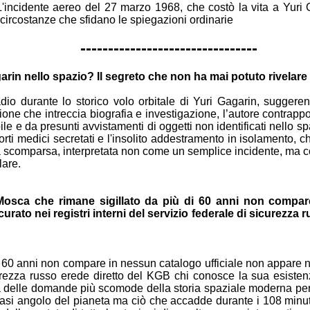
L'incidente
aereo del 27 marzo 1968, che costò la vita a Yuri
a circostanze che
sfidano le spiegazioni ordinarie
--------------------------------
arin nello
spazio? Il segreto che non ha mai potuto rivelare
radio durante lo
storico volo orbitale di Yuri Gagarin, suggere
azione che
intreccia biografia e investigazione, l’autore contrap
ile e
da presunti avvistamenti di oggetti non identificati nello s
orti
medici secretati e l'insolito addestramento in isolamento, 
a
scomparsa, interpretata non come un semplice incidente, ma
c
lare.
a Mosca che
rimane sigillato da più di 60 anni non compa
scurato
nei registri interni del servizio federale di sicurezza
i 60 anni
non compare in nessun catalogo ufficiale non appare 
curezza
russo erede diretto del KGB chi conosce la sua esiste
a delle
domande più scomode della storia spaziale moderna per
iasi angolo
del pianeta ma ciò che accadde durante i 108 minut