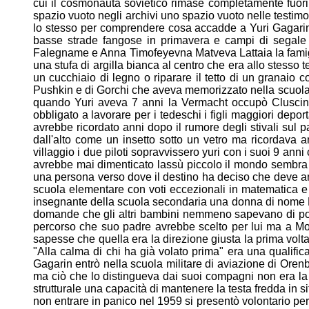
cui il
cosmonauta sovietico rimase completamente fuori
spazio vuoto
negli archivi uno spazio vuoto nelle testi
lo stesso per
comprendere cosa accadde a Yuri Gagarin
basse strade
fangose in primavera e campi di segal
Falegname e Anna
Timofeyevna Matveva Lattaia la fami
una stufa di
argilla bianca al centro che era allo stesso
un
cucchiaio di legno o riparare il tetto di un granaio 
Pushkin e di
Gorchi che aveva memorizzato nella scuola d
quando Yuri aveva
7 anni la Vermacht occupò Cluscin
obbligato a lavorare per i
tedeschi i figli maggiori depo
avrebbe ricordato anni
dopo il rumore degli stivali sul 
dall'alto come un insetto
sotto un vetro ma ricordava 
villaggio i due piloti
sopravvissero yuri con i suoi 9 anni
avrebbe mai dimenticato
lassù piccolo il mondo sembra d
una persona verso dove il
destino ha deciso che deve a
scuola elementare con voti
eccezionali in matematica e
insegnante della scuola
secondaria una donna di nome
domande che gli altri
bambini nemmeno sapevano di pote
percorso che suo padre
avrebbe scelto per lui ma a M
sapesse che quella era la
direzione giusta la prima vol
"Alla calma di chi ha già volato
prima" era una qualifi
Gagarin entrò nella scuola militare
di aviazione di Orenb
ma ciò che lo distingueva dai suoi
compagni non era la 
strutturale una capacità di mantenere la
testa fredda in
non entrare in panico nel 1959 si presentò
volontario pe