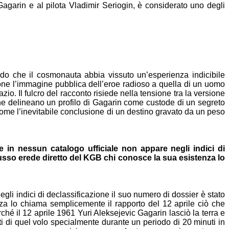
 Gagarin e al
pilota Vladimir Seriogin, è considerato uno degli
ndo che il
cosmonauta abbia vissuto un’esperienza indicibile
pone
l’immagine pubblica dell’eroe radioso a quella di un uomo
pazio.
Il fulcro del racconto risiede nella tensione tra la versione
che
delineano un profilo di Gagarin come custode di un segreto
ome l’inevitabile conclusione di un destino gravato da un
peso
re in nessun
catalogo ufficiale non appare negli indici di
 russo
erede diretto del KGB chi conosce la sua esistenza lo
negli
indici di declassificazione il suo numero di dossier è stato
nza lo
chiama semplicemente il rapporto del 12 aprile ciò che
ché il
12 aprile 1961 Yuri Aleksejevic Gagarin lasciò la terra e
i di quel
volo specialmente durante un periodo di 20 minuti in