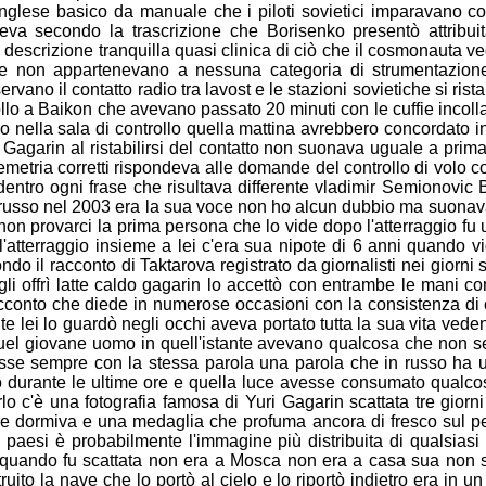
'inglese basico da manuale che i piloti sovietici
imparavano co
ceva secondo la trascrizione che Borisenko presentò
attrib
 descrizione tranquilla quasi clinica di ciò che il
cosmonauta vede
he non appartenevano a nessuna categoria di
strumentazion
ervano il contatto radio tra lavost e le stazioni sovietiche
si ris
ollo a Baikon che avevano passato 20 minuti con le cuffie
incoll
o nella sala di controllo quella mattina avrebbero
concordato in
 Gagarin al ristabilirsi del contatto non suonava uguale
a prima
lemetria corretti rispondeva alle domande del controllo di
volo c
dentro ogni frase che risultava differente vladimir Semionovic
 russo
nel 2003 era la sua voce non ho alcun dubbio ma suona
 non
provarci la prima persona che lo vide dopo l'atterraggio fu
l'atterraggio insieme a lei c'era sua nipote di 6 anni quando
v
ondo il
racconto di Taktarova registrato da giornalisti nei giorni
li offrì
latte caldo gagarin lo accettò con entrambe le mani 
acconto
che diede in numerose occasioni con la consistenza di
te lei lo
guardò negli occhi aveva portato tutta la sua vita ved
quel giovane
uomo in quell'istante avevano qualcosa che non 
risse sempre
con la stessa parola una parola che in russo ha 
o durante le ultime
ore e quella luce avesse consumato qualco
o c'è una fotografia
famosa di Yuri Gagarin scattata tre giorn
tre dormiva e una
medaglia che profuma ancora di fresco sul pet
7 paesi è
probabilmente l'immagine più distribuita di qualsias
n quando fu
scattata non era a Mosca non era a casa sua non 
ruito la
nave che lo portò al cielo e lo riportò indietro era in u