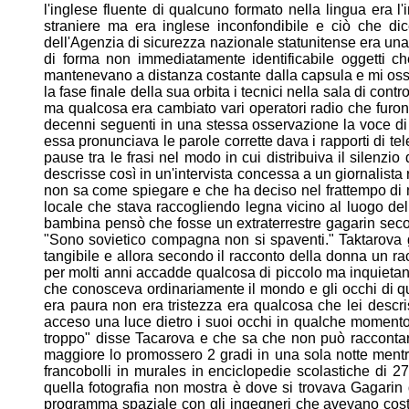
l'inglese fluente di qualcuno formato nella
lingua era l
straniere ma era inglese inconfondibile e ciò che
di
dell'Agenzia di sicurezza nazionale statunitense era
una
di forma non immediatamente identificabile
oggetti c
mantenevano a distanza costante dalla capsula e
mi oss
la fase finale della sua orbita i tecnici nella sala di
contr
ma qualcosa era cambiato vari operatori radio
che furon
decenni seguenti in una stessa osservazione la
voce di
essa pronunciava le parole corrette dava i rapporti
di te
pause tra le frasi nel modo in cui distribuiva il silenzio
descrisse così in un'intervista concessa a un giornalista
non sa come spiegare e che ha deciso nel frattempo di
locale che stava raccogliendo legna vicino al luogo
del
bambina pensò che fosse un extraterrestre gagarin sec
"Sono sovietico compagna non si spaventi." Taktarova g
tangibile e allora secondo il racconto della donna un r
per
molti anni accadde qualcosa di piccolo ma inquietan
che
conosceva ordinariamente il mondo e gli occhi di 
era
paura non era tristezza era qualcosa che lei desc
acceso una
luce dietro i suoi occhi in qualche moment
troppo" disse
Tacarova e che sa che non può raccontarl
maggiore lo
promossero 2 gradi in una sola notte men
francobolli in
murales in enciclopedie scolastiche di 2
quella
fotografia non mostra è dove si trovava Gagari
programma spaziale con gli ingegneri che avevano cost