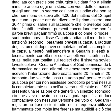
ritagliata con precisione chirurgica lucidata fino a
elimi
minuti è ancora oggi una storia con vuoti delle dimensi
quegli anni era un segreto così ben custodito che non
a
che nemmeno esisteva alle 4:00 del mattino del 12 apr
qualcuno a poche ore dal diventare il primo essere u
36,4°
prima di salire sull'ascensore che lo avrebbe port
identificabili i testimoni presenti concordano che non 
parole
brevi gagarin firmò qualcosa il colonnello ripose
suoi motori
poeali disse Gagarin andiamo il mondo int
funzionò
secondo i parametri previsti la capsula raggiun
degli
strumenti dopo aver completato un'orbita completa 
la
capsula rientrò nell'atmosfera e Gagarin si eettò 
tecnicamente corretta nei suoi aspetti verificabili ma 
quasi
nella sua totalità sui registri che il sistema sovie
lavostocolava l'Oceano Atlantico del Sud cominciando 
drammatica non con allarmi né emergenze semplicem
ricevitori l'interruzione durò esattamente 20 minuti in 2
tramonto due volte da lassù un uomo può pensare mol
qualcosa per cui non esistesse protocollo perché ness
fu completamente solo nell'universo nell'estate del
1997
presentò una relazione che generò un silenzio
scomodo t
ciò che aveva trovato in una categoria
specifica di doc
combaciava con nessuna
versione del volo di Gagarin 
registrarono trasmissioni radio
nella frequenza utilizza
frammentate con molte interferenze ma
audibili e ciò c