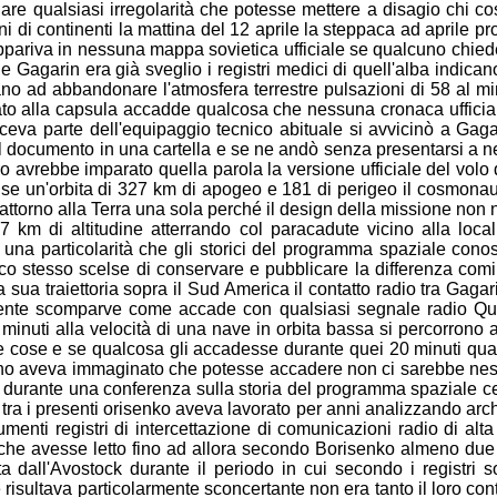
nare qualsiasi irregolarità che potesse mettere a disagio
chi co
oni
di continenti la mattina del 12 aprile la steppaca ad aprile
pr
ppariva in nessuna mappa sovietica ufficiale se qualcuno
chied
ile
Gagarin era già sveglio i registri medici di quell'alba indica
mano ad
abbandonare l'atmosfera terrestre pulsazioni di 58 al m
ato alla
capsula accadde qualcosa che nessuna cronaca uffici
faceva
parte dell'equipaggio tecnico abituale si avvicinò a Gag
 il documento
in una cartella e se ne andò senza presentarsi a
ero avrebbe
imparato quella parola la versione ufficiale del volo
se un'orbita di
327 km di apogeo e 181 di perigeo il cosmona
attorno alla
Terra una sola perché il design della missione non
a 7 km di
altitudine atterrando col paracadute vicino alla loca
ha una
particolarità che gli storici del programma spaziale con
tico stesso
scelse di conservare e pubblicare la differenza com
la sua
traiettoria sopra il Sud America il contatto radio tra Gagar
ente
scomparve come accade con qualsiasi segnale radio 
0 minuti
alla velocità di una nave in orbita bassa si percorrono
te cose
e se qualcosa gli accadesse durante quei 20 minuti qu
uno
aveva immaginato che potesse accadere non ci sarebbe
nes
 durante una conferenza sulla storia del programma
spaziale c
ra i presenti orisenko aveva lavorato per anni
analizzando archi
umenti registri di intercettazione di
comunicazioni radio di alta
che avesse letto fino ad allora
secondo Borisenko almeno due s
ta dall'Avostock durante il periodo in cui
secondo i registri 
he risultava particolarmente sconcertante non
era tanto il loro c