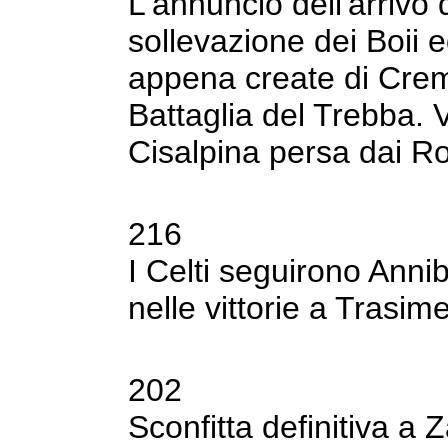
L'annuncio dell'arrivo
sollevazione dei
Boii e
appena create di Cre
Battaglia del Trebba. V
Cisalpina persa
dai R
216
I Celti seguirono Anni
nelle vittorie a
Trasime
202
Sconfitta definitiva a