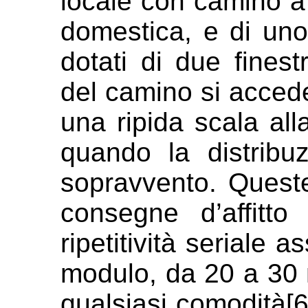
locale con camino 
domestica, e di un
dotati di due fines
del camino si acced
una
ripida scala al
quando la
distribu
sopravvento. Ques
consegne d’affitt
ripetitività seriale 
modulo, da 20 a 30 
qualsiasi
comodità[6