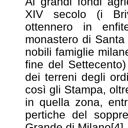
Ai grandi fondi agric
XIV secolo (i Br
ottennero in enfi
monastero di Santa 
nobili
famiglie milan
fine del
Settecento) 
dei terreni degli ord
così gli Stampa, oltr
in quella zona, ent
pertiche del soppr
Grande di
Milano[4].