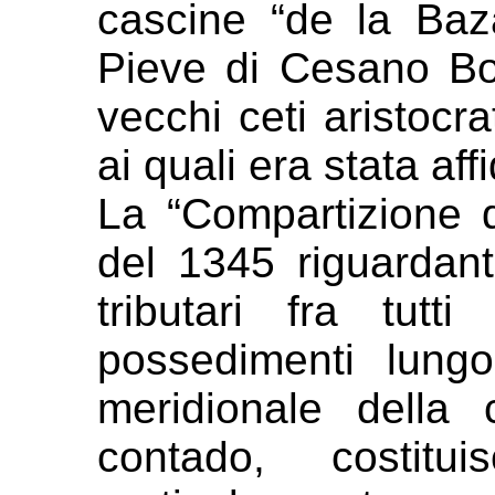
cascine “de la Ba
Pieve di Cesano Bo
vecchi ceti aristocra
ai
quali era stata aff
La “Compartizione d
del 1345
riguardan
tributari fra tutt
possedimenti lung
meridionale della c
contado,
costit