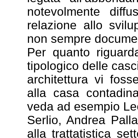
notevolmente diffu
relazione allo
svilu
non sempre documen
Per quanto riguard
tipologico delle
casci
architettura vi fo
alla casa contadin
veda ad esempio Leo
Serlio,
Andrea Palla
alla trattatistica
set