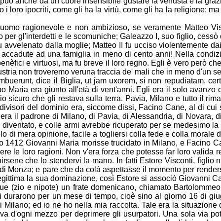
 può anche da un cuore insensibile gustare la venustà e la graz
hanno i loro ipocriti, come gli ha la virtù, come gli ha la religione;
uomo ragionevole e non ambizioso, se veramente Matteo Visc
 per gl'interdetti e le scomuniche; Galeazzo I, suo figlio, cessò
 avvelenato dalla moglie; Matteo II fu ucciso violentemente dai
 accadute ad una famiglia in meno di cento anni! Nella condizio
benèfici e virtuosi, ma fu br
eve il loro regno. Egli è vero però che
ustria non troveremo veruna traccia de' mali che in meno d'un se
mbuerunt, dice il Biglia, ut jam uxorem, si non repudiatam, cert
ppo Maria era giunto all'età di vent'anni. Egli era il solo ava
o sicuro che gli restava sulla terra. Pavi
a, Milano e tutto il ri
i divisori del dominio era, siccome dissi, Facino Cane, al di cui 
era il padrone di Milano, di Pavia, di Alessandria, di Novara, di 
 diventato, e colle armi avrebbe ricuperato per se medesimo la
o di mera opinione, facile a togliersi colla fede
e colla morale d
 1412 Giovanni Maria morisse trucidato in Milano, e Facino Can
alere le loro ragioni. Non v'era forza che potesse far loro valida
ir
sene che lo stendervi la mano. In fatti Estore Visconti, figlio
di Monza; e pare che da colà aspettasse il momento per renders
llegittima la sua dominazione, così Estore si associò Giovanni C
ue (zio e nipote) un frate domenicano, chiamato Bartolommeo 
li durarono per un mese di tempo, c
ioè sino al giorno 16 di gi
di Milano; ed io ne ho nella mia raccolta. Tale era la situazion
d'ogni mezzo per deprimere gli usurpatori. Una sola via potev