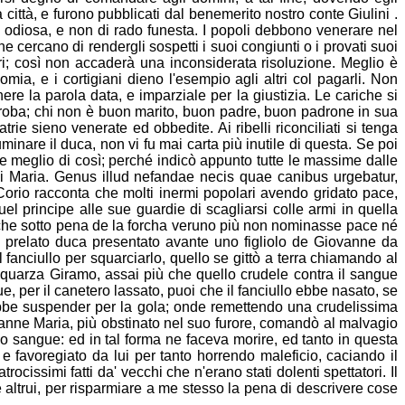
a città, e furono pubb
licati dal benemerito nostro conte Giulini .
odiosa, e non di rado funesta. I popoli debbono venerare nel
he cercano di rendergli sospetti i suoi congiunti o i provati suoi
ri; così non accaderà una inconsiderata risoluzione. Meglio è
ia, e i cortigiani dieno l'esempio agli altri col
pagarli. Non
e la parola data, e imparziale per la giustizia. Le cariche si
a proba; chi non è buon marito, buon padre, buon padrone in sua
trie sie
no venerate ed obbedite. Ai ribelli riconciliati si tenga
uminare il duca, non vi fu mai carta più inutile di questa. Se poi
re meglio di così; perché indicò appunto tutte le massime dalle
ni Maria. Genus illud nefandae necis quae canibus urgebatur,
Corio racconta che molti iner
mi popolari avendo gridato pace,
el principe alle sue guardie di scagliarsi colle armi in quella
, che sotto pena de la forcha veruno più non nominasse pace né
 prelato duca presentato avante uno figliolo de Giovanne da
fanciullo per squarciarlo, quello se gittò a terra chiamando al
 Squarza Giramo, assai più che quello crudele contra il sangue
, per il canetero lassato, puoi che il fanciullo ebbe nasato, se
ebbe suspender per la gola; on
de remettendo una crudelissima
anne Maria, più obstinato nel suo furore, comandò al malvagio
o sangue: ed in tal forma ne faceva morire, ed tanto in questa
e favoregiato da lui per tanto horrendo maleficio, caciando il
cissimi fatti da' vecchi che n'erano stati dolenti spettatori. Il
e altrui, per risparmiare a me stesso la pena di descrivere cose