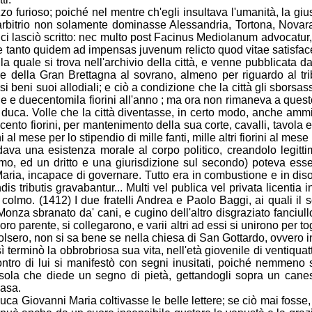
zo furio
so; poiché nel mentre ch'egli insultava l'umanità, la giu
rbitrio non solamente dominasse Alessandria, Tortona, Novara
ci lasciò scritto: nec multo post Facinus Mediolanum advocatur,
ne tanto quidem ad impensas juvenum relicto quod vitae satisfac
a quale si trova nell'archivio della città
, e venne pubblicata dal
e della Gran Brettagna al sovrano, almeno per riguardo al tribu
si beni suoi allodiali; e ciò a condizione che la città gli sborsa
ne e duecentomila fiorini all'anno ; ma ora non rimaneva a qu
l duca. Volle che la città diventasse, in certo modo, anc
he ammin
o fiorini, per mantenimento della sua corte, cavalli, tavola e v
al mese per lo stipendio di mille fanti, mille altri fiorini al mes
ava una esistenza morale al corpo politico, creandolo legittimo
imo, ed un dritto e una giurisdizione sul secondo) poteva ess
Maria, incapace di governare. Tutto era in combustione e in dis
 tributis gravabantur... Multi vel publica vel privata licentia int
 colmo. (1412) I due fr
atelli Andrea e Paolo Baggi, ai quali il
i Monza sbranato da' cani, e cugino dell'altro disgraziato fanciu
 loro parente, si collegarono, e varii altri ad essi si unirono pe
lsero, non si sa bene se nella chiesa di San Gottardo, ovvero in
ì terminò la obbrobriosa sua vita, nell
'età giovenile di ventiqua
ntro di lui si manifestò con segni inusitati, poiché nemmeno s
 sola che diede un segno di pietà, gettandogli sopra un canes
casa.
 duca Giovanni Maria coltivasse le belle lettere; se
ciò mai fosse, 