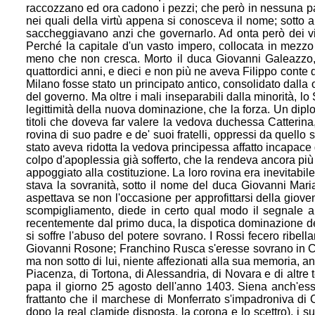
raccozzano ed or
a cadono i pezzi; che però in nessuna pa
nei quali della virtù appena si conosceva il nome; sotto a
saccheggiavano anzi che governarlo. Ad onta però dei viz
Perché la capitale d'un vasto impero, collocata in mezzo 
meno che non cresca. Morto il duca Giovanni Galeazzo
quattordici anni, e dieci e non più ne aveva Filippo conte di
Milano fosse stato un principato antico, consolidato dalla
del governo. Ma
oltre i mali inseparabili dalla minorità, l
legittimità della nuova dominazione, che la forza. Un di
titoli che doveva far valere la vedova duchessa Catterina,
rovina di suo padre e de' suoi fratelli, oppressi da quello
stato aveva ridotta la vedova prin
cipessa affatto incapace 
colpo d'apoplessia già sofferto, che la rendeva ancora più i
appoggiato alla costituzione. La loro rovina era inevitabile
stava la sovranità, sotto il nome del duca Giovanni Maria.
aspettava se non l'occasione per approfittarsi del
la giove
scompigliamento, diede in certo qual modo il segnale ai
recentemente dal primo duca, la dispotica dominazione de' 
si soffre l'ab
uso del potere sovrano. I Rossi fecero ribel
Giovanni Rosone; Franchino Rusca s'eresse sovrano in C
ma non sotto di lui, niente affezionati alla sua memoria,
Piacenza, di Tortona, di Alessandria, di Novara e di altre
papa il giorno 25 agosto dell'anno 1403. Siena anch'es
frattanto che il marchese di Monferrato s'impadroniva di C
dopo la real clamide disposta, la corona e lo scettro), i 