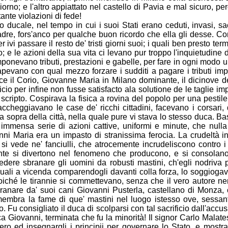
giorno; e l'altro appiattato nel castello di Pavia e mal sicuro, pe
tante violazioni di fede!
 ducale, nel tempo in cui i suoi Stati erano ceduti, invasi, s
dre, f
ors'anco per qualche buon ricordo che ella gli desse. 
 ivi passare il resto de' tristi giorni suoi; i quali ben presto ter
 e le azioni della sua vita ci levano pur troppo l'inquietudine d
mponevano tributi, prestazioni e gabelle, per fare in ogni mod
sapevano con qual mezzo forzare
i sudditi a pagare i tributi i
il Corio, Giovanne Maria in Milano dominante, il dicinove de 
io per infine non fusse satisfacto ala solutione de le taglie im
scripto. Cospirava la fisica a rovina del popolo per una pestil
ccheggiavano le case de' ricchi cittadini, facevano i corsari,
ria sopra della città, nella quale pure vi stava lo stesso duca. B
a immensa serie di azioni cattive, uniformi e minute, che nul
anni Maria era un impasto di stra
nissima ferocia. La crudeltà
si vede ne' fanciulli, che atrocemente incrudeliscono contro i
e si divertono nel fenomeno che producono, e si consolano de
vedere sbrana
re gli uomini da robusti mastini, ch'egli nodriva 
ali a vicenda comparendogli davanti colla forza, lo soggioga
; poiché le tirannie si commettevano, senza che il vero autore 
ranare da' suoi cani Giovanni Pusterla, castellano di Monza,
 membra la fame di que' mastini nel luogo istesso ove, sessan
 consigliato il duca di scolparsi con tal sacrificio dall'accusa
ca Giovanni, terminata che fu la minorità! Il signor Carlo Malate
nero ed insegnargli
i principii per governare lo Stato, e mostr