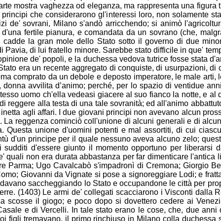
rte mostra vaghezza od eleganza, ma rappresenta una figura truc
 principi che considerarono gl'i
nteressi loro, non solamente st
i de' sovrani, Milano s'andò arricchendo; si animò l'agricoltu
d'una fertile pianura, e comandata da un sovrano (che, malgrad
,
cadde la gran mole dello Stato sotto il governo di due min
 Pavia, di lui fratello minore. Sarebbe stato difficile in que' temp
 opinione de' popoli, e la duchessa vedova tutrice fosse stata 
o Stato era un recente aggregato di conquiste, di usurpazioni, di 
ploma comprato da un deb
ole e deposto imperatore, le male arti,
 donna avvilita d’animo; perché, per lo spazio di ventidue anni,
 stesso uomo ch'ella vedeasi giacere al suo fianco la notte, e al
di reggere alla testa di una tale sovranità; ed all'animo abbatt
netta agli affari. I due giovani principi
non avevano alcun pross
. La reggenza cominciò coll'unione di alcuni generali e di alcuni 
 Questa unione d'uomini potenti e mal assortiti, di cui ciascuno
ntù d'un principe per il quale nessuno aveva alcuno zelo; questa 
 sudditi d'essere giunto il momento opportuno per liberarsi d
quali non era durata abbastanza per far dimenticare l'antica li
lare Parma; Ugo Cavalcabò s'impadronì di Cremona; Giorgio Ben
omo; Giovanni da Vignate si pose a s
ignoreggiare Lodi; e frat
 andavano saccheggiando lo Stato e occupandone le città per pro
 terre. (1403) Le armi de' collegati scacciarono i Visconti dal
sa scosse il giogo; e poco dopo si dovettero cedere ai Venez
asale e di Vercelli. In tale stato erano le cose, che, due anni
suoi figli tremavano, il primo rinchiuso in Milano colla duchess