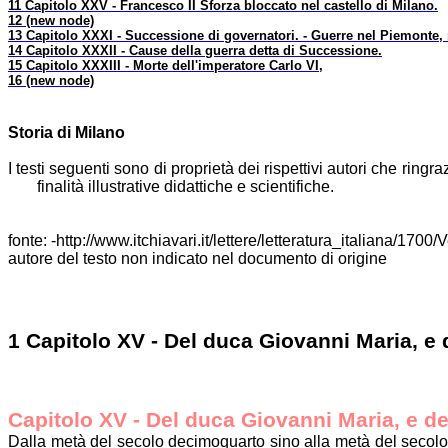
11 Capitolo XXV - Francesco II Sforza bloccato nel castello di Milano.
12 (new node)
13 Capitolo XXXI - Successione di governatori. - Guerre nel Piemonte, n
14 Capitolo XXXII - Cause della guerra detta di Successione.
15 Capitolo XXXIII - Morte dell'imperatore Carlo VI,
16 (new node)
Storia di Milano
I testi seguenti sono di proprietà dei rispettivi autori che ring
finalità illustrative didattiche e scientifiche.
fonte: -http://www.itchiavari.it/lettere/letteratura_italiana/1700/
autore del testo non indicato nel documento di origine
1 Capitolo XV - Del duca Giovanni Maria, e 
Capitolo XV - Del duca Giovanni Maria, e de
Dalla metà del secolo decimoquarto sino alla metà del secolo 