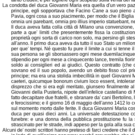
La condotta del duca Giovanni Maria era quella d'un vero paz
principe, egli sopportava che Facino Cane a suo pieno a
Pavia, ogni cosa a suo piacimento, per modo che il Biglia 
omnia uni parebant, omnia pro
illius imperio statuebant, 
Il duca aveva fatta colla città di Milano una convenzione, l
parte a que' limiti che presentemente fissa la costituzion
proprietà ogni sorta di carico non solo, ma persino gli stes
all'anno. Il primo duca aveva da tutto il su
o Stato un milio
per que' tempi. Né questo fu pure il limite a cui si tenne i
sua persona se gli sborsassero ogni mese duemilacinquecent
stipendio per ogni mese a cinquecento lance, tremila fiorini 
soldo ai consiglieri ed ai giudici. Questo contratto (che
d
sovrano ed il suo popolo, avendo un debito fisso col pr
principe; ma era una stolida imbecillità in quel Giovanni 
caeteri, quicumque
bonorum civium loco essent, intolerandis
disprezzo che si era egli meritato, giunsero finalmente al
Giovanni della Pusterla, nipote dell'infelice castellano d
fatto decapitare due fratelli, e sbranare da' cani Bertolino,
e ferocissimo; e il giorno 16
di maggio dell'anno 1412 lo co
sul momento morto dalle ferite. Il duca Giovanni Maria cos
duca per quasi dieci anni. La universale detestazione co
funebre: e una donna della pubblica prostituzione fu la
strascinato per le strade, indi appeso per la gola alla sua 
Alcuni de' nostri scrittori hanno preteso di farci credere che il