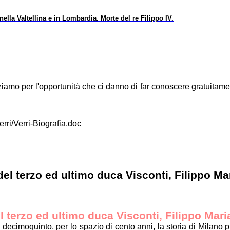
ella Valtellina e in Lombardia. Morte del re Filippo IV.
raziamo per l'opportunità che ci danno di far conoscere gratuitament
Verri/Verri-Biografia.doc
del terzo ed ultimo duca Visconti, Filippo Ma
l terzo ed ultimo duca Visconti, Filippo Mari
decimoquinto, per lo spazio di cento anni, la storia di Milano 