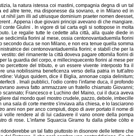
stizia, la natura istessa coi mastini, compagnia degna di un tal
 ed altre terre, ma
disponesse da sovrano, e in Milano ed in
 ut nihil jam illi ad utriusque dominium praeter nomen deesset,
erent . Appena i due giovani principi avevano di che mangiare.
 conte Giulini . In vigore di tal carta egli si sottopose in molta
to. Le regalie tutte le cedette alla città,
alla quale diede in
sse sedicimila fiorini al mese, ossia centonovantaduemila fiorini
esto secondo duca se non Milano, e non era tenue quella somma
istratrice dei centonovantaduemila fiorini; e stabilì che per la
estito: del rimanente la città doveva pagare ottomila fiorini
di
e per la guardia del corpo, e millecinquecento fiorini al mese per
 percettore del tributo, e un essere vivente interposto fra il
ere una nobi
lissima beneficenza verso della patria in tutt'altro
ordine: Vulgus quidem, dice il Biglia, annonae copia delinitum;
erfecti . Imali pubblici, l'odio contro l'infame duca, il profondo
 sovrano aveva fatto ammazzare un fratello chiamato Giovanni;
llo scannato; Francesco e Luchi
no del Maino, cui il duca aveva
r togliere dal mondo quel mostro crudele, pazzo, debole, imbecille
 una sala di corte mentre s'inviava alla chiesa, e lo lasciarono
ttro anni non per anco compiuti, dopo di aver portato il nome di
i volle rendere al di lui cadavere il vano onor
e della pompa
tro di rose. L'infame Squarcia Giramo fu dalla plebe còlto e
ridonderebbe un tal fatto piuttosto in disonore delle lettere che