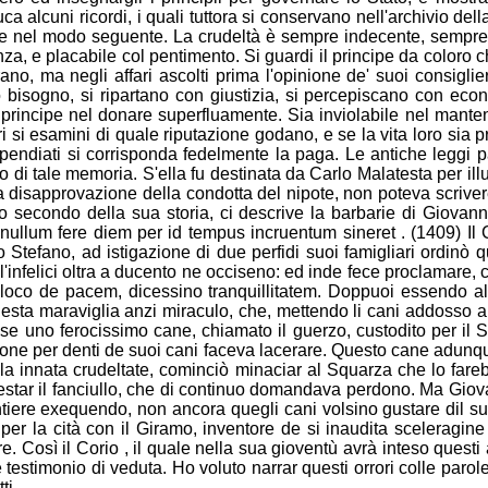
ca alcuni ricordi, i quali tuttora si conservano nell'archivio dell
re nel modo seguente. La crudeltà è sempre indecente, sempre 
nza, e placabile col pentimento. Si guardi il principe da coloro c
no, ma negli affari ascolti prima l'opi
nione de' suoi consiglie
bisogno, si ripartano con giustizia, si percepiscano con econom
principe nel donare superfluamente. Sia inviolabile nel mantener
tri si esamini di quale riputazione godano, e se la vita loro si
pendiati si corrisponda fedelmente la paga. Le antiche leggi pa
nto di tale memoria. S'ella fu destinata da Carlo Malatesta per ill
ca disapprovazione della condotta del nipote, non poteva scrive
bro secondo della
sua storia, ci descrive la barbarie di Giovan
 nullum fere diem per id tempus incruentum sineret . (1409) Il 
tefano, ad istigazione di due perfidi suoi famigliari ordinò qu
l'infelici oltra a ducento ne occiseno: ed inde fece proclamare
 loco de pacem, dicessino tranquillitatem. Doppuoi esse
ndo al
esta maraviglia anzi miraculo, che, mettendo li cani addosso al 
isse uno ferocissimo cane, chiamato il guerzo, custodito per il
sone per denti de suo
i cani faceva lacerare. Questo cane adunque
 la innata crudeltate, cominciò minaciar al Squarza che lo far
estar il fanciullo, che di continuo domandava perdono. Ma Giov
ntiere exequendo, non ancora quegli cani volsino gustare dil su
per la cità con il Giramo, inventore de si inaudita sceleragine
osì il Corio , il quale nella sua gioventù avrà inteso questi atro
 testimonio di veduta. Ho voluto narrar questi orrori colle parol
ti.