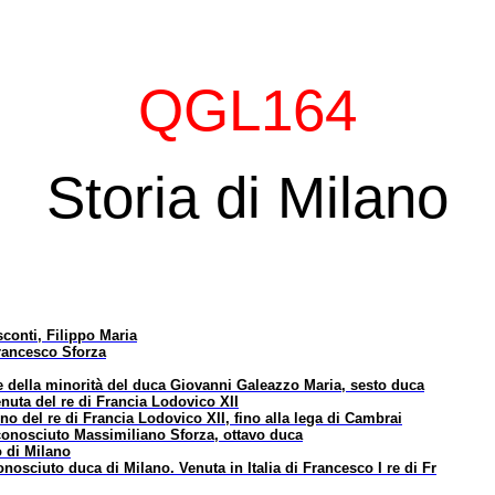
QGL164
Storia di Milano
sconti, Filippo Maria
Francesco Sforza
 e della minorità del duca Giovanni Galeazzo Maria, sesto duca
enuta del re di Francia Lodovico XII
rno del re di Francia Lodovico XII, fino alla lega di Cambrai
riconosciuto Massimiliano Sforza, ottavo duca
o di Milano
conosciuto duca di Milano. Venuta in Italia di Francesco I re di Fr