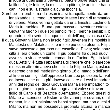
in lode di quell'anima perversa; perché proverebbe che si
la filosofia, le lettere, la musica, la pittura, le arti tutte 
cani, non è sulla strada d'alcuna ipocrisia.
Sarebbe un problema da esaminarsi tranquillamente da un
innalzandosi al trono. Lo stesso Matteo I morì di rammarico
di veleno; Marco venne gettato da una finestra; Luchino fu
Maria fu trucidat
o. È una gran massa di sventure cotesta,
Giovanni furono i due soli principi felici, perché sensibili, 
quando, nella serie di cinque secoli dell'augusta casa d'A
Il duca Giovanni Maria non lasciò figli: Juvenem his monitis i
Malatesta de' Malatesti, si
è inteso più cosa alcuna. Fili
stava nascosto e pauroso nel castello di Pavia; solo spazi
città si era creato un conte. Il più potente fra questi nuov
avvezza a vincere sotto il comando di Facino. Egli in fatti 
duca. Anzi vi è tutta l'apparenza di c
redere che lo sarebbe
e nessun altro rimaneva che il timido Filippo Maria; ostacol
e decretò che nel medesimo giorno 16 di maggio dell'anno
al fine in cui i figli dell'oppresso Barnabò potessero far v
ed incerto, che nulla più doveva costare ad essi impadron
anni del regno del duca Giovanni Maria s'era impadronito 
poi l'origine sua poteva dar luogo a chi volesse trovare i
figlio di Car
lo e di Beatrice d'Armagnac. Ebbero questi d
Milano a riconoscere Estore e Giovanni per sovrani; e ta
moneta, in cui s'intitolarono bensì signori, ma non duchi 
Milano, ma non ne possedeva proprietà alcuna, e mancava 