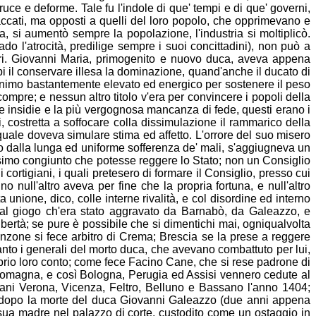
e e deforme. Tale fu l'indole di que' tempi e di que' governi,
accati, ma opposti a quelli del loro popolo, che opprimevano e
ra, si aumentò sempre la popolazione, l'indu
stria si moltiplicò.
o l'atrocità, predilige sempre i suoi concittadini), non può a
ori. Giovanni Maria, primogenito e nuovo duca, aveva appena
i il con
servare illesa la dominazione, quand'anche il ducato di
d'animo bastantemente elevato ed energico per sostenere il peso
compre; e nessun altro titolo v'era per convincere i popoli della
 le insidie e la più vergognosa mancanza di fede, questi erano i
 costretta a soffocare colla d
issimulazione il rammarico della
 quale doveva simulare stima ed affetto. L'orrore del suo misero
uto dalla lunga ed uniforme sofferenza de' mali, s'aggiugneva un
imo congiunto che potesse reggere lo Stato; non un Consiglio
cortigiani, i quali pretesero di formare il Co
nsiglio, presso cui
 null'altro aveva per fine che la propria fortuna, e null'altro
unione, dico, colle interne rivalità, e col disordine ed interno
al
giogo ch'era stato aggravato da Barnabò, da Galeazzo, e
bertà; se pure è possibile che si dimentichi mai, ogniqualvolta
zone si fece arbitro di Crema; Brescia se la prese a reggere
tanto i generali del morto duca, che avevano combattuto per lui,
prio loro conto; come fece Facino Cane, che si
rese padrone di
la Romagna, e così Bologna, Perugia ed Assisi vennero cedute al
iani Verona, Vicenza, Feltro, Belluno e Bassano l'anno 1404;
 dopo la morte
del duca Giovanni Galeazzo (due anni appena
a sua madre nel palazzo di corte, custodito come un ostaggio in