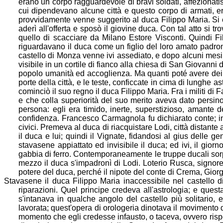
erano un corpo ragguardevole di bravi soldati, affezion
ati
cui dipendevano alcune città e questo corpo di armati, er
provvidamente venne suggerito al duca Filippo Maria. Si e
aderì all'offerta
e sposò il giovine duca. Con tal atto si t
quello di scacciare da Milano Estore Visconti. Quindi Fi
riguardavano il duca come un figlio del loro amato padron
castello di Monza venne ivi assediato, e dopo alcuni mesi 
visibile in un cortile di fianco alla chiesa d
i San Giovanni di
popolo umanità ed accoglienza. Ma quanti poté avere dei 
porte della città, e le teste, conficcate in cima di lungh
cominciò il suo regno il duca Filippo Maria. Fra i militi 
e che colla superiorità del suo merito aveva dato persin
persona: egli era timido, inerte, superstizioso, amante d
confidenza. Francesco Carmagnola fu dichiarato conte; inn
civici. Premeva al duca di riac
quistare Lodi, città distante
il duca e lui; quindi il Vignate, fidandosi al gius delle g
stavasene appiattato ed invisibile il duca; ed ivi, il gio
gabbia di ferro. Contemporaneamente le truppe ducali sorpres
mezzo il duca s'impadronì di Lodi. Loterio
Rusca, signore 
potere del duca, perché il nipote del conte di Crema, Giorg
Stavasene il duca Filippo Maria inaccessibile nel castello 
riparazioni. Quel principe credeva all'astrologia;
e questa
s'intanava in qualche angolo del castello più solitari
lavorata; quest'opera di orologeria dinotava il movimento d
momento che egli cr
edesse infausto, o taceva, ovvero rispon