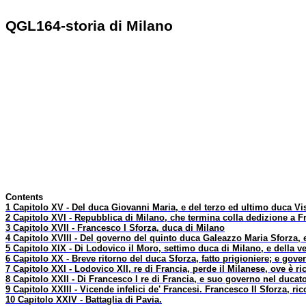
QGL164-storia di Milano
Contents
1 Capitolo XV - Del duca Giovanni Maria, e del terzo ed ultimo duca Vi
2 Capitolo XVI - Repubblica di Milano, che termina colla dedizione a 
3 Capitolo XVII - Francesco I Sforza, duca di Milano
4 Capitolo XVIII - Del governo del quinto duca Galeazzo Maria Sforza,
5 Capitolo XIX - Di Lodovico il Moro, settimo duca di Milano, e della v
6 Capitolo XX - Breve ritorno del duca Sforza, fatto prigioniere; e gove
7 Capitolo XXI - Lodovico XII, re di Francia, perde il Milanese, ove è 
8 Capitolo XXII - Di Francesco I re di Francia, e suo governo nel ducat
9 Capitolo XXIII - Vicende infelici de' Francesi. Francesco II Sforza, ri
10 Capitolo XXIV - Battaglia di Pavia.