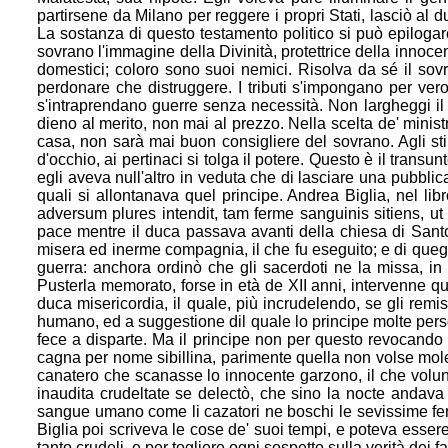
partirsene da Milano per reggere i propri Stati, lasciò al du
La sostanza di questo testamento politico si può epiloga
sovrano l'immagine della Divinità
, protettrice della innoce
domestici; coloro sono suoi nemici. Risolva da sé il sovra
perdonare che distruggere. I tributi s'impongano per vero 
s'intraprendano guerre senza necessità. Non largheggi il 
dieno al merito, non mai al prezzo. Nella scelta de' minis
casa, non sarà mai buon consigliere del sovrano. Agli sti
d'occhio, ai pertinaci si tolga il potere. Questo è il transu
egl
i aveva null'altro in veduta che di lasciare una pubbli
quali si allontanava quel principe. Andrea Biglia, nel li
adversum plures intendit, tam ferme sanguinis sitiens, ut
pace mentre il duca passava avanti della chiesa di Santo S
misera ed inerme compagnia, il che fu
eseguito; e di queg
guerra: anchora ordinò che gli sacerdoti ne la missa, in
Pusterla memorato, forse in età de XII anni, intervenne qu
duca
misericordia, il quale, più incrudelendo, se gli rem
humano, ed a suggestione dil quale lo principe molte per
fece a disparte. Ma il principe non per questo revocando
cagna per nome sibillina, parimente quella non volse mol
canatero che scanasse lo innocente garzono, i
l che volu
inaudita crudeltate se delectò, che sino la nocte andava 
sangue umano come li cazatori ne boschi le sevissime fere. C
Biglia poi scriveva le cose de' suoi tempi, e poteva essere
tanto crudeli, e per togliere ogni sospetto sulla verità dei fat