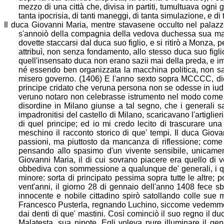
mezzo di una città che, d
ivisa in partiti, tumultuava ogni 
tanta ipocrisia, di tanti maneggi, di tanta simulazione, e di 
Il duca Giovanni Maria, mentre stavasene occulto nel palazzo
s'annoiò della compagnia della vedova duchessa sua ma
dovette staccarsi dal duca suo figlio, e si ritirò a Monza, per
attribuì, non senza fondamento, allo stesso duca suo figlio;
quell'insen
sato duca non erano sazii mai della preda, e i
né essendo ben organizzata la macchina politica, non 
misero governo. (1406) E l'anno sexto sopra MCCCC, dice 
principe cridato che veruna persona non se odesse in iudic
veruno notaro non celebrasse istrumento nel modo co
me 
disordine in Milano giunse a tal segno, che i generali sa
impadronitisi del castello di Milano, scaricavano l'artiglie
di quel prin
cipe; ed io mi credo lecito di trascurare un
meschino il racconto storico di que' tempi. Il duca Giov
passioni, ma piuttosto da mancanza di riflessione; come 
pensando allo spasimo d'un vivente sensibile, unicament
Giovanni Maria, il di cui sovrano piacere era quello di 
obbediva con sommessione a qualunque de' generali, i qu
minore: sorta di principato pessima sopra tutte le altre
vent'anni, il giorno 28 di gennaio dell
'anno 1408 fece sb
innocente e nobile cittadino spirò satollando colle sue
Francesco Pusterla, regnando Luchino, siccome vedemmo. Fu
dai dent
i di que' mastini. Così cominciò il suo regno il du
Malatesta, sua nipote. Egli voleva pure illuminare il ge