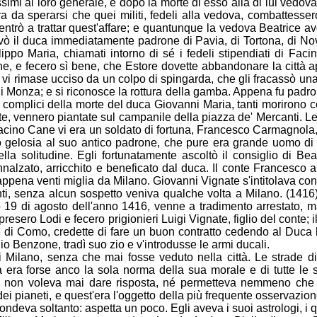
ssimi al loro generale, e dopo la morte di esso alla di lui ved
a da sperarsi che quei militi, fedeli alla vedova, combattesser
ntrò a trattar quest'affare; e quantunque la vedova Beatrice a
rovò il duca immediatamente padrone di Pavia, di Tortona, di Nov
lippo Maria, chiamati intorno
di sé i fedeli stipendiati di Fac
e, e fecero sì bene, che Estore dovette abbandonare la città a
vi rimase ucciso da un colpo di spingarda, che gli fracassò una
 Monza; e si riconosce la rottura della gamba. Appena fu padrone 
complici della morte del duca Giovanni Maria, tanti
morirono co
e aste, vennero piantate sul campanile della piazza de' Mercanti.
di Facino Cane vi era un soldato di fortuna, Francesco Carmagnol
o ge
losia al suo antico padrone, che pure era grande uomo di 
ella solitudine. Egli fortunatamente ascoltò il consiglio di Be
alzato, arricchito e beneficato dal duca. Il conte Francesco a
 appena venti miglia da Milano. Giovanni Vignate s'intitolava cont
enti, senza alcun sospetto veniva q
ualche volta a Milano. (1416)
rno 19 di agosto dell'anno 1416, venne a tradimento arrestato, 
ero Lodi e fecero prigionieri Luigi Vignate, figlio del conte; il
di Como, credette di fare un buon contratto cedendo al Duca la 
io Benzone, tradì suo zio e v'introdusse le armi ducali.
di Milano, senza che mai fosse veduto nella città. Le strade d
 era forse anco la sola norma della sua morale e di tutte le 
o, e non voleva mai dare risposta, né permetteva nemmeno ch
ei pianeti, e quest'era l'oggetto della più frequente osservazion
deva soltanto: aspetta un poco. Egli aveva i suoi astrologi, i qual