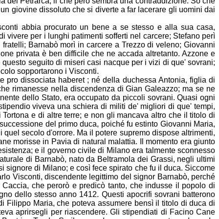
ia del Petrarca, il che però sembra una contraddizione
. So che
 ma un giovine dissoluto che si diverte a far lacerare gli uomini dai
onti abbia procurato un bene a se stesso e alla sua casa,
 di vivere per
i lunghi patimenti sofferti nel carcere; Stefano perì
 fratelli; Barnabò morì in carcere a Trezzo di veleno; Giovanni
ne privata è ben difficile che ne accada altretanto. Azzone e
 questo seguito di miseri casi nacque per i vizi di que' sovrani;
colo sopportarono i Visconti.
e pro dissociata haberet ; né della duchessa Antonia, figlia di
nzo che rimanesse nella discendenza di Gian Galeazzo; ma se ne
manente dello Stato, era occupato da piccoli sovrani. Quasi ogni
stipendio viveva una schiera di militi de'
migliori di que' tempi,
Tortona e di altre terre; e non gli mancava altro che il titolo di
 successione del primo duca, poiché fu estinto Giovanni Maria,
i quel secolo d'orrore. Ma il potere supremo dispose altrimenti,
e morisse in Pavia di natural malattia. Il momento era gi
unto
 resistenza; e il governo civile di Milano era talmente sconnesso
 naturale di Barnabò, nato da Beltramola dei Grassi, negli ultimi
i signor
e di Milano; e così fece spirato che fu il duca. Siccome
arlo Visconti, discendente legittimo del signor Barnabò, perché
Caccia, che perorò e predicò tanto, che indusse il popolo di
ugno dello stesso anno 1412. Questi apocrifi sovrani batterono
e di Filippo Maria, che poteva assumere bens
ì il titolo di duca di
a aprirsegli per riascendere. Gli stipendiati di Facino Cane