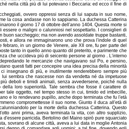
rché nella città più di lui potevano i Beccaria: ed ecco il fine di
accheggiati, ovvero oppressi senza di lui saputa in suo nome,
Come la cosa andasse non lo sappiamo. La duchessa Catterina
minarono il
giorno 17 di ottobre dell'anno 1404. Questa morte si
i essere o maligni o calunniosi nel sospettarlo. I consiglieri di
o un buon saccheggio; ma non avendo assoldate truppe bastanti,
mposti, e allora ne immaginarono uno che prova l'indole di quel
febraro, in un giorno de Venere, ale XII ore,
fu per parte del
poste tanto in quello anno quanto dil preterito, e parimente che
enza che uccideva più di seicento persone al giorno . L'interno
 depred
ando le mercanzie che navigavano sul Po, e persino,
astano questi fatti per concepire una idea precisa della minorità
la ci insegnano di più, e inutilmente renderebbero sempre più
 in lui sembra che nascesse non da vendetta né da impetuose
 più deboli e timidi animali, senza avvedersene, p
oiché nulla
lla loro superiorità. Tale sembra che fosse il carattere di
per tale oggetto, nel tempo stesso in cui, timido ed imbecille,
vano e lo rendevano pupillo
, anche dopo terminata che fu l'età
nemmeno compromettesse il suo nome. Giunto il duca all'età di
 calunniandolo per la morte della duchessa Catterina. Questo
t
'otto anni prima, aveva terminata la vita, con altro supplizio,
 d'essere parricida. Bertolino del Maino spirò pure squarciato
sta, sovrano di alcune città, aveva a lui data in moglie Antonia
arsi degno di comandare agli uomini; a tal fine, dovendo egli