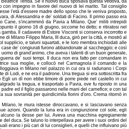
ova Beatrice Tenda. Se il nuovo duca sposava questa vedova, da
o con i
mpegno in favore del nuovo di lei marito. Tal consiglio
vesse l'età d'essere madre dello sposo che le veniva proposto,
ara, di Alessandria e de' soldati di Facino. Il primo passo era
ino Cane, s'incamminò da Pavia a Milano. Que' militi intrepidi
ppunto il giorno 16 di giugno, siccome ho
detto; e ritiratosi nel
 gamba. Il cadavere di Estore Visconti si conserva incorrotto e
di Milano Filippo Maria, III duca, girò per la città, e mostrò al
l supplicio, e taluni squartati, e le loro membra inchiodati alle
 Le case de' congiurati furono abbandonate al saccheggio
; e così
a, uomo di grand'animo, che aveva i talenti di un buon generale,
guerra de' suoi tempi. Il duca non era fatto per comandare in
atrice sua moglie
, e collocò nel Carmagnola il comando e la
lloggiava in Milano nel palazzo in cui ora si radunano i Corpi
e di Lodi, e ne era il padrone. Una tregua si era sottoscritta fra
 Egli un dì non ebbe timore di porre piede nel castello in cui
malgrado la tregua, e trasportato a Pavia,
ove fu riposto in una
 padre ed il figlio passarono nelle mani del carnefice; e con tal
sua sovranità per quindicimila fiorini d'oro. Crema ritornò in
i Milano, le mura istesse diroccavano, e si lasciavano senza
sue azioni. Quando la luna era in congiunzione col sole, egli
e alcuno la
desse per lui. Aveva una macchina egregiamente
e del duca. Se taluno lo interpellava per avere i suoi ordini del
i erano i più cari di lui consiglieri, e quelli che influivano più