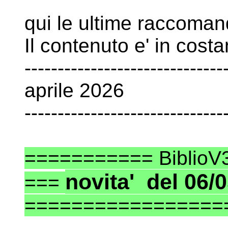
qui le ultime raccomand
Il contenuto e' in cos
------------------------------
aprile 2026
------------------------------
=========== Biblio
novita' del 06/
===
=================