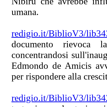
Nibiru che avrebbe
inf
umana.
redigio.it/BiblioV3/lib3
documento
rievoca l
concentrandosi
sull'inau
Edmondo de
Amicis avv
per rispondere alla
cresci
redigio.it/BiblioV3/lib3