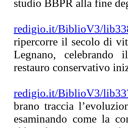
studio BBPR alla fine de
redigio.it/BiblioV3/lib33
ripercorre il
secolo di vi
Legnano,
celebrando 
restauro
conservativo iniz
redigio.it/BiblioV3/lib
brano
traccia l’evoluzi
esaminando
come la con