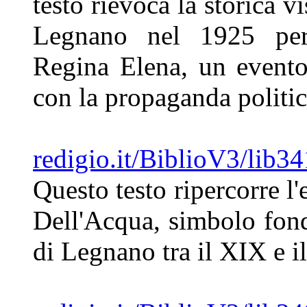
testo rievoca la
storica v
Legnano nel 1925
pe
Regina Elena, un event
con la propaganda politi
redigio.it/BiblioV3/lib3
Questo testo
ripercorre l
Dell'Acqua,
simbolo fond
di Legnano tra il
XIX e i