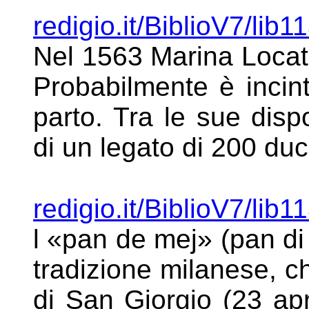
redigio.it/BiblioV7/lib1
Nel 1563
Marina Locate
Probabilmente è
incin
parto. Tra le sue
disp
di un legato di 200 duc
redigio.it/BiblioV7/lib1
l «pan de mej»
(pan di
tradizione milanese,
ch
di San Giorgio (23 ap