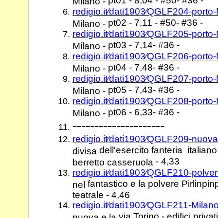
pt01 - 8,04 - #50- #36 -
Milano -
redigio.it⁄dati1903⁄QGLF204-porto
pt02 - 7,11 - #50- #36 -
Milano -
redigio.it⁄dati1903⁄QGLF205-porto
pt03 - 7,14- #36 -
Milano -
redigio.it⁄dati1903⁄QGLF206-porto
pt04 - 7,48- #36 -
Milano -
redigio.it⁄dati1903⁄QGLF207-porto
pt05 - 7,43- #36 -
Milano -
redigio.it⁄dati1903⁄QGLF208-porto
pt06 - 6,33- #36 -
Milano -
---------------------
redigio.it⁄dati1903⁄QGLF209-nuova
dell'esercito fanteria italiano -
divisa
- 4,33
berretto casseruola
redigio.it⁄dati1903⁄QGLF210-polver
fantastico e la polvere Pirlinp
nel
teatrale - 4,46
redigio.it⁄dati1903⁄QGLF211-Milan
via Torino - edifici privat
nuova e la