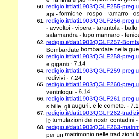
redigio.it⁄dati1903⁄QGLF255-pregiu
formiche - rospo - ramarro - os
api -
redigio.it⁄dati1903⁄QGLF256-pregiu
avvoltoi - vipera - tarantola - ballo 
-
salamandra - lupo mannaro - fenice
redigio.it⁄dati1903⁄QGLF257-Bom
bombardate nella guer
Bombardate
redigio.it⁄dati1903⁄QGLF258-pregiu
- 7,14
e giganti
redigio.it⁄dati1903⁄QGLF259-pregiu
redivivi - 7,24
redigio.it⁄dati1903⁄QGLF260-pregiu
6,14
ventriloqui -
redigio.it⁄dati1903⁄QGLF261-pregiu
augurii, e le comete. - 7,
sibille, gli
redigio.it⁄dati1903⁄QGLF262-tradi
tumulazioni dei nostri contadini -
le
redigio.it⁄dati1903⁄QGLF263-matri
matrimonio nelle tradizioni 
per un