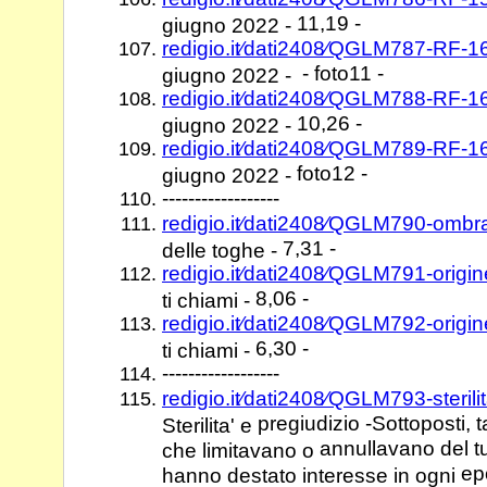
11,19 -
giugno 2022 -
redigio.it⁄dati2408⁄QGLM787-RF-1
- foto11 -
giugno 2022 -
redigio.it⁄dati2408⁄QGLM788-RF-
10,26 -
giugno 2022 -
redigio.it⁄dati2408⁄QGLM789-RF-1
foto12 -
giugno 2022 -
------------------
redigio.it⁄dati2408⁄QGLM790-omb
7,31 -
delle toghe -
redigio.it⁄dati2408⁄QGLM791-orig
8,06 -
ti chiami -
redigio.it⁄dati2408⁄QGLM792-orig
6,30 -
ti chiami -
------------------
redigio.it⁄dati2408⁄QGLM793-steril
pregiudizio -Sottoposti, t
Sterilita' e
annullavano del tutt
che limitavano o
ep
hanno destato interesse in ogni