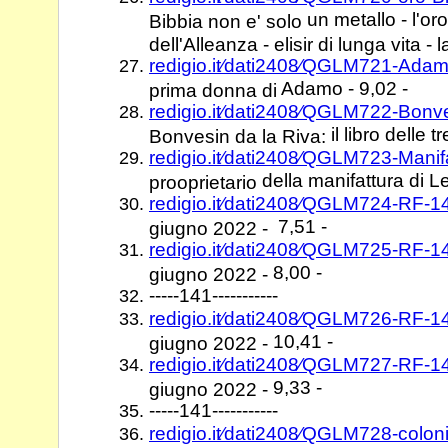
un metallo - l'or
Bibbia non e' solo
dell'Alleanza - elisir di lunga vita - 
redigio.it⁄dati2408⁄QGLM721-Ada
Adamo - 9,02 -
prima donna di
redigio.it⁄dati2408⁄QGLM722-Bonve
il libro delle t
Bonvesin da la Riva:
redigio.it⁄dati2408⁄QGLM723-Mani
della manifattura di L
prooprietario
redigio.it⁄dati2408⁄QGLM724-RF-
7,51 -
giugno 2022 -
redigio.it⁄dati2408⁄QGLM725-RF-
8,00 -
giugno 2022 -
-----141-----------
redigio.it⁄dati2408⁄QGLM726-RF-
10,41 -
giugno 2022 -
redigio.it⁄dati2408⁄QGLM727-RF-
9,33 -
giugno 2022 -
-----141-----------
redigio.it⁄dati2408⁄QGLM728-colo