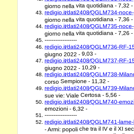
vita quotidiana - 7,32 -
giorno nella
redigio.it⁄dati2408⁄QGLM734-noce
vita quotidiana - 7,36 -
giorno nella
redigio.it⁄dati2408⁄QGLM735-noce
vita quotidiana - 7,26 -
giorno nella
------------------
redigio.it⁄dati2408⁄QGLM736-RF-
9,03 -
giugno 2022 -
redigio.it⁄dati2408⁄QGLM737-RF-
10,29 -
giugno 2022 -
redigio.it⁄dati2408⁄QGLM738-Mil
Sempione - 11,32 -
corso
redigio.it⁄dati2408⁄QGLM739-Mila
Certosa - 5,56 -
sue vie: Viale
redigio.it⁄dati2408⁄QGLM740-emoz
emozioni - 6,32 -
------------------
redigio.it⁄dati2408⁄QGLM741-lame
che tra il IV e il XI 
- Armi: popoli