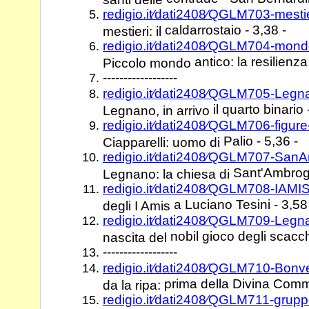
redigio.it⁄dati2408⁄QGLM703-mesti
caldarrostaio - 3,38 -
mestieri: il
redigio.it⁄dati2408⁄QGLM704-mond
antico: la resilienza
Piccolo mondo
------------------
redigio.it⁄dati2408⁄QGLM705-Legn
il quarto binario 
Legnano, in arrivo
redigio.it⁄dati2408⁄QGLM706-figur
Palio - 5,36 -
Ciapparelli: uomo di
redigio.it⁄dati2408⁄QGLM707-San
Sant'Ambrogi
Legnano: la chiesa di
redigio.it⁄dati2408⁄QGLM708-IAMI
a Luciano Tesini - 3,58
degli I Amis
redigio.it⁄dati2408⁄QGLM709-Leg
nobil gioco degli scacch
nascita del
------------------
redigio.it⁄dati2408⁄QGLM710-Bonve
prima della Divina Comm
da la ripa:
redigio.it⁄dati2408⁄QGLM711-grupp