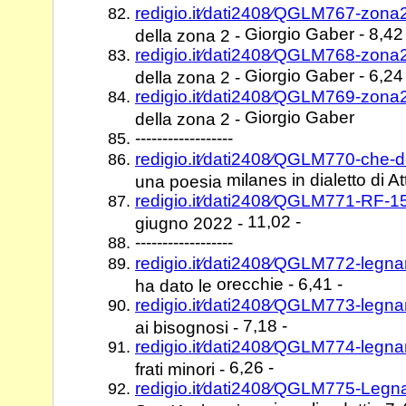
redigio.it⁄dati2408⁄QGLM767-zon
Giorgio Gaber - 8,42 
della zona 2 -
redigio.it⁄dati2408⁄QGLM768-zon
Giorgio Gaber - 6,24 
della zona 2 -
redigio.it⁄dati2408⁄QGLM769-zon
Giorgio Gaber
della zona 2 -
------------------
redigio.it⁄dati2408⁄QGLM770-che
milanes in dialetto di At
una poesia
redigio.it⁄dati2408⁄QGLM771-RF-
11,02 -
giugno 2022 -
------------------
redigio.it⁄dati2408⁄QGLM772-leg
orecchie - 6,41 -
ha dato le
redigio.it⁄dati2408⁄QGLM773-leg
7,18 -
ai bisognosi -
redigio.it⁄dati2408⁄QGLM774-leg
6,26 -
frati minori -
redigio.it⁄dati2408⁄QGLM775-Le