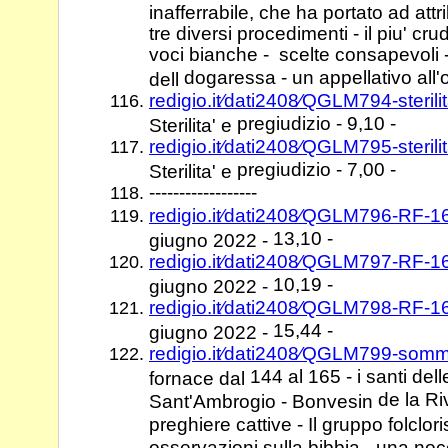
inafferrabile, che ha portato ad attri
tre diversi procedimenti - il piu' cru
voci bianche - scelte consapevoli -
dogaressa - un appellativo all'or
dell
redigio.it⁄dati2408⁄QGLM794-steril
pregiudizio - 9,10 -
Sterilita' e
redigio.it⁄dati2408⁄QGLM795-steril
pregiudizio - 7,00 -
Sterilita' e
------------------
redigio.it⁄dati2408⁄QGLM796-RF-
13,10 -
giugno 2022 -
redigio.it⁄dati2408⁄QGLM797-RF-
10,19 -
giugno 2022 -
redigio.it⁄dati2408⁄QGLM798-RF-
15,44 -
giugno 2022 -
redigio.it⁄dati2408⁄QGLM799-som
144 al 165 - i santi de
fornace dal
de la Ri
Sant'Ambrogio - Bonvesin
preghiere cattive - Il gruppo folclor
osservazioni sulla bibbia - una noce