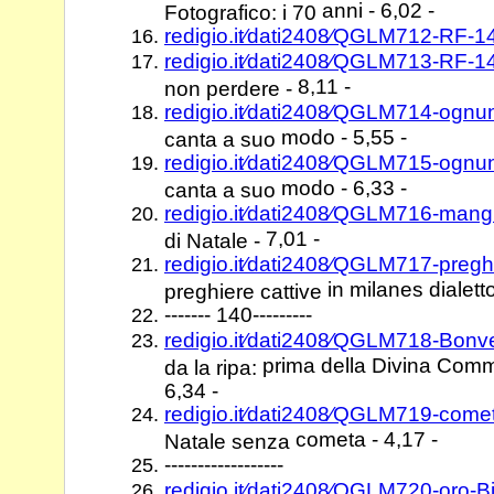
anni - 6,02 -
Fotografico: i 70
redigio.it⁄dati2408⁄QGLM712-RF-
redigio.it⁄dati2408⁄QGLM713-RF-
8,11 -
non perdere -
redigio.it⁄dati2408⁄QGLM714-ogn
modo - 5,55 -
canta a suo
redigio.it⁄dati2408⁄QGLM715-ogn
modo - 6,33 -
canta a suo
redigio.it⁄dati2408⁄QGLM716-mang
7,01 -
di Natale -
redigio.it⁄dati2408⁄QGLM717-pregh
in milanes dialetto
preghiere cattive
------- 140---------
redigio.it⁄dati2408⁄QGLM718-Bonve
prima della Divina Comme
da la ripa:
6,34 -
redigio.it⁄dati2408⁄QGLM719-come
cometa - 4,17 -
Natale senza
------------------
redigio.it⁄dati2408⁄QGLM720-oro-