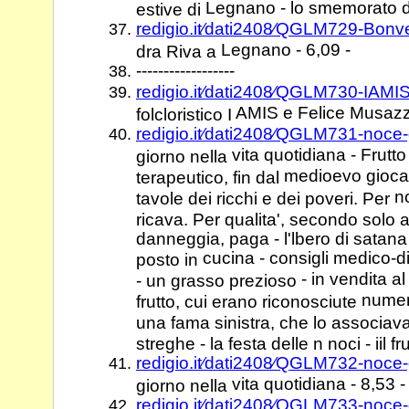
Legnano - lo smemorato de
estive di
redigio.it⁄dati2408⁄QGLM729-Bon
Legnano - 6,09 -
dra Riva a
------------------
redigio.it⁄dati2408⁄QGLM730-IAM
AMIS e Felice Musazzi
folcloristico I
redigio.it⁄dati2408⁄QGLM731-noce
vita quotidiana - Frutto
giorno nella
medioevo gioca 
terapeutico, fin dal
n
tavole dei ricchi e dei poveri. Per
ricava. Per qualita', secondo solo al
danneggia, paga - l'lbero di satana 
cucina - consigli medico-diet
posto in
- in vendita al
- un grasso prezioso
numero
frutto, cui erano riconosciute
una fama sinistra, che lo associav
streghe - la festa delle n noci - iil fr
redigio.it⁄dati2408⁄QGLM732-noce
vita quotidiana - 8,53 -
giorno nella
redigio.it⁄dati2408⁄QGLM733-noce