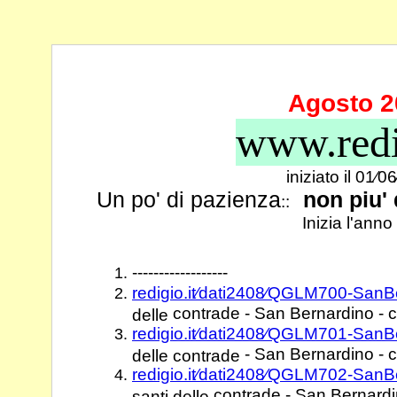
Agosto 2
www.redi
iniziato il 01⁄
Un po' di pazienza
non piu'
::
Inizia l'anno
------------------
redigio.it⁄dati2408⁄QGLM700-SanB
contrade - San Bernardino - co
delle
redigio.it⁄dati2408⁄QGLM701-SanB
- San Bernardino - co
delle contrade
redigio.it⁄dati2408⁄QGLM702-San
contrade - San Bernardin
santi delle