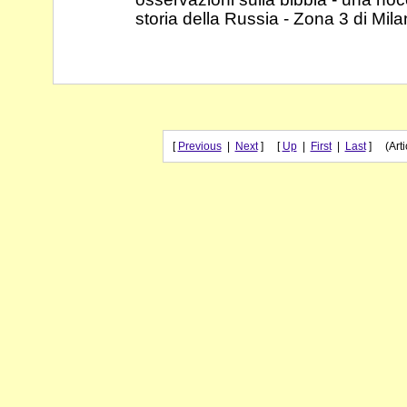
storia della Russia - Zona 3 di Mil
[
Previous
|
Next
] [
Up
|
First
|
Last
] (Artic