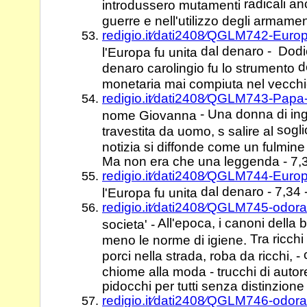
radicali a
introdussero mutamenti
guerre e nell'utilizzo degli armamen
redigio.it⁄dati2408⁄QGLM742-Eur
dal denaro - Dodic
l'Europa fu unita
d
denaro carolingio fu lo strumento
monetaria mai compiuta nel vecchi
redigio.it⁄dati2408⁄QGLM743-Pap
- Una donna di ing
nome Giovanna
sogli
travestita da uomo, s salire al
notizia si diffonde come un fulmin
Ma non era che una leggenda - 7,3
redigio.it⁄dati2408⁄QGLM744-Eur
dal denaro - 7,34 
l'Europa fu unita
redigio.it⁄dati2408⁄QGLM745-odor
All'epoca, i canoni della 
societa' -
Tra ricchi
meno le norme di igiene.
porci nella strada, roba da ricchi, -
chiome alla moda - trucchi di autore
pidocchi per tutti senza distinzione 
redigio.it⁄dati2408⁄QGLM746-odor