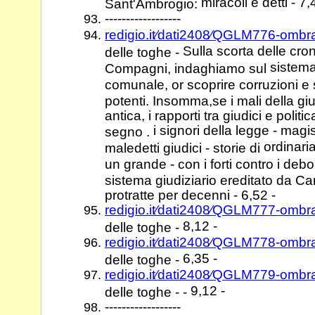
miracoli e detti - 7,
Sant'Ambrogio:
------------------
redigio.it⁄dati2408⁄QGLM776-omb
Sulla scorta delle cro
delle toghe -
sistema 
Compagni, indaghiamo sul
comunale, or scoprire corruzioni e
potenti. Insomma,se i mali della gi
antica, i rapporti tra giudici e polit
i signori della legge - magis
segno .
ordinari
maledetti giudici - storie di
un grande - con i forti contro i debol
sistema giudiziario ereditato da 
protratte per decenni - 6,52 -
redigio.it⁄dati2408⁄QGLM777-omb
8,12 -
delle toghe -
redigio.it⁄dati2408⁄QGLM778-omb
6,35 -
delle toghe -
redigio.it⁄dati2408⁄QGLM779-omb
9,12 -
delle toghe - -
------------------