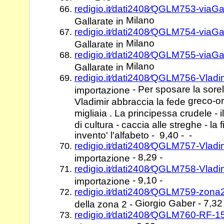
redigio.it⁄dati2408⁄QGLM753-viaGa
Milano
Gallarate in
redigio.it⁄dati2408⁄QGLM754-viaGa
Milano
Gallarate in
redigio.it⁄dati2408⁄QGLM755-viaGa
Milano
Gallarate in
redigio.it⁄dati2408⁄QGLM756-Vladi
- Per sposare la sorel
importazione
greco-o
Vladimir abbraccia la fede
migliaia . La principessa crudele - 
di cultura - caccia alle streghe - la
invento' l'alfabeto - 9,40 - -
redigio.it⁄dati2408⁄QGLM757-Vladi
- 8,29 -
importazione
redigio.it⁄dati2408⁄QGLM758-Vladi
- 9,10 -
importazione
redigio.it⁄dati2408⁄QGLM759-zon
Giorgio Gaber - 7,32 
della zona 2 -
redigio.it⁄dati2408⁄QGLM760-RF-