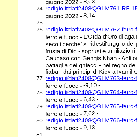
8,03 -
giugno 2022 -
redigio.it⁄dati2408⁄QGLM761-RF-
8,14 -
giugno 2022 -
------------------
redigio.it⁄dati2408⁄QGLM762-ferro
L'Orda d'Oro dilaga 
ferro e fuoco -
ridestil'orgglio dei 
secoli perche' si
umiliazioni -
frusta di Dio - soprusi e
Caucaso con Gengis Khan - Agli or
battaglia dei ghiacci - nel regno dell
fiaba - dai principi di Kiev a Ivan il
redigio.it⁄dati2408⁄QGLM763-ferro
-9,10 -
ferro e fuoco -
redigio.it⁄dati2408⁄QGLM764-ferro
6,43 -
ferro e fuoco -
redigio.it⁄dati2408⁄QGLM765-ferro
7,02 -
ferro e fuoco -
redigio.it⁄dati2408⁄QGLM766-ferro
9,13 -
ferro e fuoco -
------------------