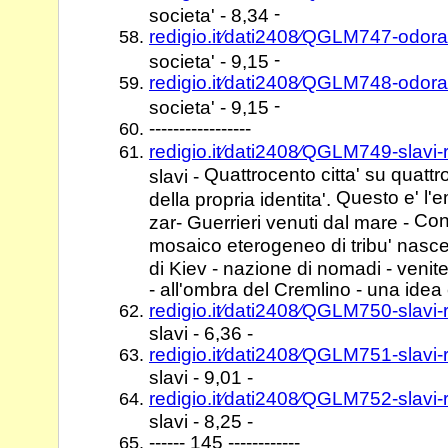
-
societa' - 8,34
redigio.it⁄dati2408⁄QGLM747-odor
-
societa' - 9,15
redigio.it⁄dati2408⁄QGLM748-odor
-
societa' - 9,15
-----------------
redigio.it⁄dati2408⁄QGLM749-slavi
Quattrocento citta' su quattr
slavi -
Questo e' l'e
della propria identita'.
Con 
zar- Guerrieri venuti dal mare -
mosaico eterogeneo di tribu' nasce 
di Kiev - nazione di nomadi - venit
- all'ombra del Cremlino - una idea
redigio.it⁄dati2408⁄QGLM750-slavi
slavi - 6,36 -
redigio.it⁄dati2408⁄QGLM751-slavi
slavi - 9,01 -
redigio.it⁄dati2408⁄QGLM752-slavi
slavi - 8,25 -
------ 145 ------------