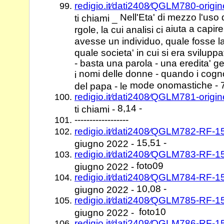
redigio.it⁄dati2408⁄QGLM780-orig
Nell'Eta' di mezzo l'uso
ti chiami _
aiuta a capir
rgole, la cui analisi ci
avesse un individuo, quale fosse 
quale societa' in cui si era svilupp
- basta una parola - una eredita' g
nomi delle donne - quando i cogno
i
mode onomastiche - 7
del papa - le
redigio.it⁄dati2408⁄QGLM781-orig
8,14 -
ti chiami -
------------------
redigio.it⁄dati2408⁄QGLM782-RF-
15,51 -
giugno 2022 -
redigio.it⁄dati2408⁄QGLM783-RF-1
foto09
giugno 2022 -
redigio.it⁄dati2408⁄QGLM784-RF-
10,08 -
giugno 2022 -
redigio.it⁄dati2408⁄QGLM785-RF-1
foto10
giugno 2022 -
redigio.it⁄dati2408⁄QGLM786-RF-