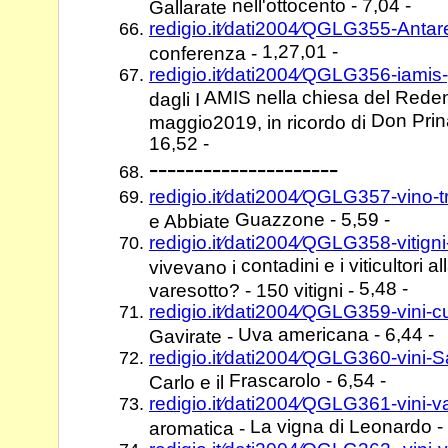
nell'ottocento - 7,04 -
Gallarate
redigio.it⁄dati2004⁄QGLG355-Antar
1,27,01 -
conferenza -
redigio.it⁄dati2004⁄QGLG356-iamis
AMIS nella chiesa del Reden
dagli I
Don Prina
maggio2019, in ricordo di
16,52 -
---------------------
redigio.it⁄dati2004⁄QGLG357-vino-
Guazzone - 5,59 -
e Abbiate
redigio.it⁄dati2004⁄QGLG358-vitign
contadini e i viticultori a
vivevano i
5,48 -
varesotto? - 150 vitigni -
redigio.it⁄dati2004⁄QGLG359-vini-
Uva americana - 6,44 -
Gavirate -
redigio.it⁄dati2004⁄QGLG360-vini-
Frascarolo - 6,54 -
Carlo e il
redigio.it⁄dati2004⁄QGLG361-vini-
La vigna di Leonardo - 
aromatica -