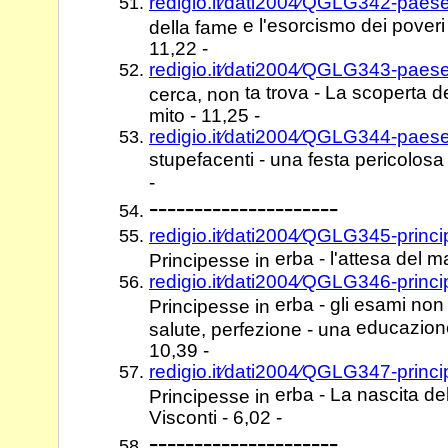
redigio.it⁄dati2004⁄QGLG342-pae
e l'esorcismo dei poveri 
della fame
11,22 -
redigio.it⁄dati2004⁄QGLG343-pae
ta trova - La scoperta 
cerca, non
mito - 11,25 -
redigio.it⁄dati2004⁄QGLG344-pae
stupefacenti - una festa pericolosa
-
---------------------
redigio.it⁄dati2004⁄QGLG345-princ
erba - l'attesa del m
Principesse in
redigio.it⁄dati2004⁄QGLG346-princ
erba - gli esami non
Principesse in
educazione
salute, perfezione - una
10,39 -
redigio.it⁄dati2004⁄QGLG347-princ
erba - La nascita del
Principesse in
Visconti - 6,02 -
---------------------