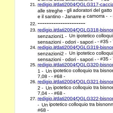
redigio.it⁄dati2004⁄QGLG317-cacci
- gli adoratori del gatt
alle streghe
camorra - - 
e il santino - Janarre e
---------------------
redigio.it⁄dati2004⁄QGLG318-bisn
Un ipotetico colloqu
senzazioni1 -
- #35 - 
sensazioni - odori - sapori -
redigio.it⁄dati2004⁄QGLG319-bisn
Un ipotetico colloqu
senzazioni2 -
- #35 - 
sensazioni - odori - sapori -
redigio.it⁄dati2004⁄QGLG320-bisn
ipotetico colloquio tra bisnon
1 - Un
7,08 - - #68 -
redigio.it⁄dati2004⁄QGLG321-bisn
ipotetico colloquio tra bisnon
2 - Un
7,04 - - #68 -
redigio.it⁄dati2004⁄QGLG322-bisn
ipotetico colloquio tra bisnonn
- Un
#68 -