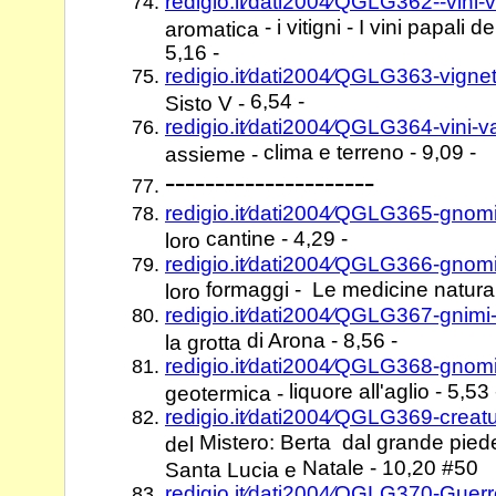
redigio.it⁄dati2004⁄QGLG362--vini-
- i vitigni - I vini papali
aromatica
5,16 -
redigio.it⁄dati2004⁄QGLG363-vigne
6,54 -
Sisto V -
redigio.it⁄dati2004⁄QGLG364-vini-
clima e terreno - 9,09 -
assieme -
---------------------
redigio.it⁄dati2004⁄QGLG365-gnom
cantine - 4,29 -
loro
redigio.it⁄dati2004⁄QGLG366-gnom
formaggi - Le medicine naturali
loro
redigio.it⁄dati2004⁄QGLG367-gnimi
di Arona - 8,56 -
la grotta
redigio.it⁄dati2004⁄QGLG368-gnomi
liquore all'aglio - 5,53 
geotermica -
redigio.it⁄dati2004⁄QGLG369-creat
Mistero: Berta dal grande piede
del
Natale - 10,20 #50
Santa Lucia e
redigio.it⁄dati2004⁄QGLG370-Guer