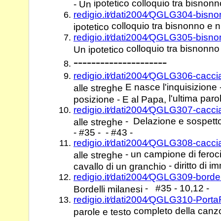
ipotetico colloquio tra bisnonn
- Un
redigio.it⁄dati2004⁄QGLG304-bisn
colloquio tra bisnonno e ni
ipotetico
redigio.it⁄dati2004⁄QGLG305-bisn
colloquio tra bisnonno e
Un ipotetico
---------------------
redigio.it⁄dati2004⁄QGLG306-cacci
E nasce l'inquisizione
alle streghe
l'ultima paro
posizione - E al Papa,
redigio.it⁄dati2004⁄QGLG307-cacci
- Delazione e sospetto 
alle streghe
- #35 - - #43 -
redigio.it⁄dati2004⁄QGLG308-cacci
- un campione di feroci
alle streghe
- diritto di i
cavallo di un granchio
redigio.it⁄dati2004⁄QGLG309-bord
- #35 - 10,12 -
Bordelli milanesi
redigio.it⁄dati2004⁄QGLG310-Por
completo della canz
parole e testo