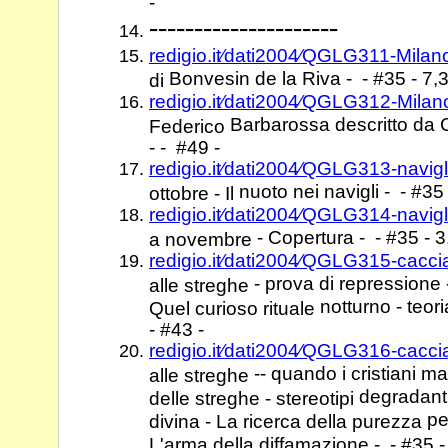
-
---------------------
redigio.it⁄dati2004⁄QGLG311-Milan
Bonvesin de la Riva - - #35 - 7,3
di
redigio.it⁄dati2004⁄QGLG312-Mila
Barbarossa descritto da 
Federico
- - #49 -
redigio.it⁄dati2004⁄QGLG313-navig
nuoto nei navigli - - #35 
ottobre - Il
redigio.it⁄dati2004⁄QGLG314-navi
- Copertura - - #35 - 
a novembre
redigio.it⁄dati2004⁄QGLG315-cacci
- prova di repressione
alle streghe
notturno - teor
Quel curioso rituale
- #43 -
redigio.it⁄dati2004⁄QGLG316-cacci
-- quando i cristiani m
alle streghe
degradanti
delle streghe - stereotipi
pe
divina - La ricerca della purezza
L'arma della diffamazione - - #35 