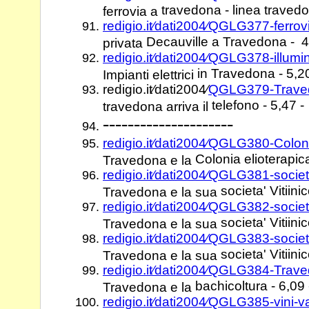
travedona - linea traved
ferrovia a
redigio.it⁄dati2004⁄QGLG377-ferrov
Decauville a Travedona - 4
privata
redigio.it⁄dati2004⁄QGLG378-illum
in Travedona - 5,20
Impianti elettrici
redigio.it⁄dati2004⁄
QGLG379-Traved
telefono - 5,47 -
travedona arriva il
---------------------
redigio.it⁄dati2004⁄QGLG380-Colon
Colonia elioterapica
Travedona e la
redigio.it⁄dati2004⁄QGLG381-socie
societa' Vitiinic
Travedona e la sua
redigio.it⁄dati2004⁄QGLG382-socie
societa' Vitiini
Travedona e la sua
redigio.it⁄dati2004⁄QGLG383-socie
societa' Vitiinic
Travedona e la sua
redigio.it⁄dati2004⁄QGLG384-Trav
bachicoltura - 6,09 
Travedona e la
redigio.it⁄dati2004⁄QGLG385-vini-