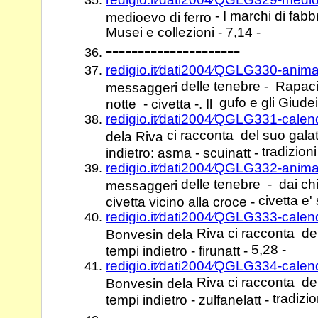
- I marchi di fabb
medioevo di ferro
Musei e collezioni - 7,14 -
---------------------
redigio.it⁄dati2004⁄QGLG330-anim
delle tenebre - Rapaci n
messaggeri
gufo e gli Giudei
notte - civetta -. Il
redigio.it⁄dati2004⁄QGLG331-calen
ci racconta del suo gala
dela Riva
tradizion
indietro: asma - scuinatt -
redigio.it⁄dati2004⁄QGLG332-anim
delle tenebre - dai chi
messaggeri
civetta e'
civetta vicino alla croce -
redigio.it⁄dati2004⁄QGLG333-cale
Riva ci racconta de
Bonvesin dela
5,28 -
tempi indietro - firunatt -
redigio.it⁄dati2004⁄QGLG334-cale
Riva ci racconta de
Bonvesin dela
tradizio
tempi indietro - zulfanelatt -
---------------------