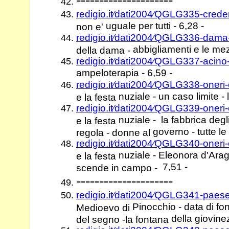
redigio.it⁄dati2004⁄QGLG335-cred
uguale per tutti - 6,28 -
non e'
redigio.it⁄dati2004⁄QGLG336-dam
abbigliamenti e le me
della dama -
redigio.it⁄dati2004⁄QGLG337-acin
ampeloterapia - 6,59 -
redigio.it⁄dati2004⁄QGLG338-oneri
nuziale - un caso limite - 
e la festa
redigio.it⁄dati2004⁄QGLG339-oneri
nuziale - la fabbrica degl
e la festa
governo - tutte le
regola - donne al
redigio.it⁄dati2004⁄QGLG340-oneri
nuziale - Eleonora d'Ar
e la festa
7,51 -
scende in campo -
---------------------
redigio.it⁄dati2004⁄QGLG341-pae
Pinocchio - data di fo
Medioevo di
della giovine
del segno -la fontana