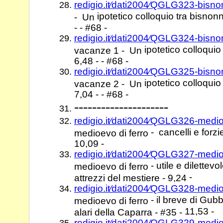
redigio.it⁄dati2004⁄QGLG323-bisn
ipotetico colloquio tra bisnonn
- Un
- - #68 -
redigio.it⁄dati2004⁄QGLG324-bisn
ipotetico colloquio
vacanze 1 - Un
6,48 - - #68 -
redigio.it⁄dati2004⁄QGLG325-bisn
ipotetico colloquio
vacanze 2 - Un
7,04 - - #68 -
---------------------
redigio.it⁄dati2004⁄QGLG326-medi
- cancelli e forzi
medioevo di ferro
10,09 -
redigio.it⁄dati2004⁄QGLG327-medi
- utile e dilettevo
medioevo di ferro
-
attrezzi del mestiere - 9,24
redigio.it⁄dati2004⁄QGLG328-medi
- il breve di Gubb
medioevo di ferro
11,53 -
alari della Caparra - #35 -
redigio.it⁄dati2004⁄QGLG329-medi