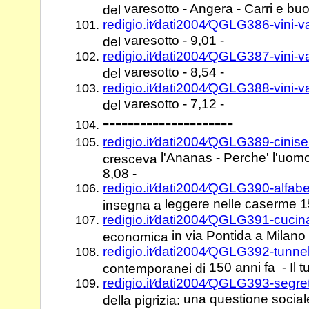
varesotto - Angera - Carri e buoi
del
redigio.it⁄dati2004⁄QGLG386-vini-
varesotto - 9,01 -
del
redigio.it⁄dati2004⁄QGLG387-vini-
varesotto - 8,54 -
del
redigio.it⁄dati2004⁄QGLG388-vini-
varesotto - 7,12 -
del
---------------------
redigio.it⁄dati2004⁄QGLG389-cinis
l'Ananas - Perche' l'uom
cresceva
8,08 -
redigio.it⁄dati2004⁄QGLG390-alfa
leggere nelle caserme 15
insegna a
redigio.it⁄dati2004⁄QGLG391-cuc
in via Pontida a Milano 
economica
redigio.it⁄dati2004⁄QGLG392-tunne
150 anni fa - Il t
contemporanei di
redigio.it⁄dati2004⁄QGLG393-segre
una questione sociale 
della pigrizia: