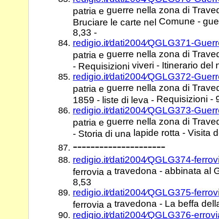
guerre nella zona di Trave
patria e
Comune - guer
Bruciare le carte nel
8,33 -
redigio.it⁄dati2004⁄QGLG371-Guer
guerre nella zona di Traved
patria e
viveri - Itinerario del
- Requisizioni
redigio.it⁄dati2004⁄QGLG372-Guer
guerre nella zona di Trave
patria e
Requisizioni - 
1859 - liste di leva -
redigio.it⁄dati2004⁄QGLG373-Guer
guerre nella zona di Trav
patria e
lapide rotta - Visita d
- Storia di una
---------------------
redigio.it⁄dati2004⁄QGLG374-ferro
travedona - abbinata al 
ferrovia a
8,53
redigio.it⁄dati2004⁄QGLG375-ferro
travedona - La beffa della
ferrovia a
redigio.it⁄dati2004⁄QGLG376-errov