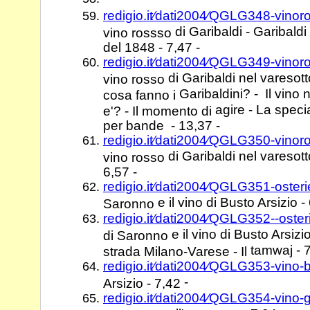
redigio.it⁄dati2004⁄QGLG348-vinor
di Garibaldi - Garibal
vino rossso
del 1848 - 7,47 -
redigio.it⁄dati2004⁄QGLG349-vinor
di Garibaldi nel varesot
vino rosso
Garibaldini? - Il vino
cosa fanno i
agire - La speci
e'? - Il momento di
per bande - 13,37 -
redigio.it⁄dati2004⁄QGLG350-vinor
di Garibaldi nel varesot
vino rosso
6,57 -
redigio.it⁄dati2004⁄QGLG351-oster
e il vino di Busto Arsizio -
Saronno
redigio.it⁄dati2004⁄QGLG352--oste
e il vino di Busto Arsizi
di Saronno
tamwaj - 7
strada Milano-Varese - Il
redigio.it⁄dati2004⁄QGLG353-vino
-
Arsizio - 7,42
redigio.it⁄dati2004⁄QGLG354-vino-