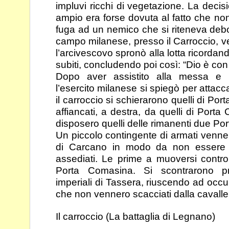
impluvi ricchi di vegetazione. La deci
ampio era forse dovuta al fatto che no
fuga ad un nemico che si riteneva debo
campo milanese, presso il Carroccio, 
l’arcivescovo spronò alla lotta ricordand
subiti,
concludendo poi così: “Dio è con n
Dopo aver assistito alla messa e r
l’esercito milanese si
spiegò per attacca
il carroccio si schierarono quelli
di Port
affiancati, a destra, da quelli di Porta
disposero quelli delle rimanenti due Por
Un piccolo contingente di armati venne 
di Carcano in
modo da non essere pr
assediati. Le prime a muoversi
contro
Porta Comasina. Si scontrarono 
imperiali di Tassera, riuscendo ad occ
che non vennero scacciati dalla cavaller
Il carroccio (La battaglia di Legnano)