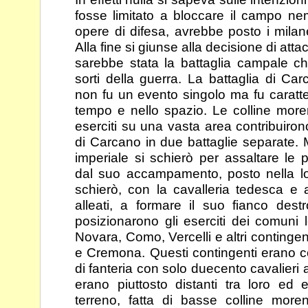
fosse limitato a
bloccare il campo ne
opere di difesa, avrebbe
posto i milan
Alla fine si giunse alla decisione di
attac
sarebbe stata la battaglia campale 
sorti della guerra. La battaglia di Ca
non fu un evento singolo ma fu caratte
tempo e nello spazio. Le colline more
eserciti su una vasta area contribuiron
di Carcano
in due battaglie separate. 
imperiale si schierò per
assaltare le 
dal suo accampamento, posto nella
l
schierò, con la cavalleria tedesca e a
alleati, a formare il suo fianco dest
posizionarono gli eserciti dei comuni 
Novara,
Como, Vercelli e altri contingent
e Cremona.
Questi contingenti erano 
di fanteria con solo
duecento cavalieri a
erano piuttosto distanti tra loro
ed e
terreno, fatta di basse colline mor