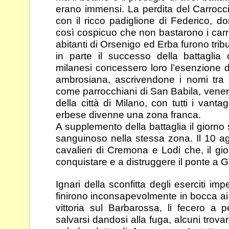
erano immensi. La perdita del Carroc
con il ricco padiglione di Federico, don
così
cospicuo che non bastarono i carri 
abitanti di
Orsenigo ed Erba furono tribut
in parte il successo
della battaglia 
milanesi concessero loro l’esenzione
d
ambrosiana, ascrivendone i nomi tra g
come parrocchiani di San Babila, venen
della città di Milano, con tutti i vantagg
erbese divenne una zona franca.
A supplemento della battaglia il giorno 
sanguinoso nella
stessa zona. Il 10 
cavalieri di Cremona e Lodi
che, il gi
conquistare e a distruggere il ponte a
G
Ignari della sconfitta degli eserciti impe
finirono
inconsapevolmente in bocca ai m
vittoria sul
Barbarossa, li fecero a p
salvarsi dandosi alla fuga,
alcuni trova