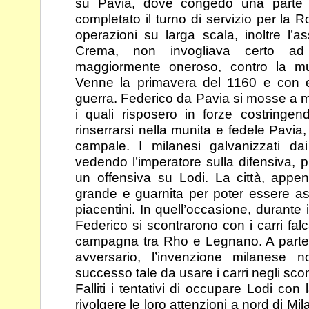
su Pavia, dove congedò una parte
completato il turno di servizio per la 
operazioni su larga scala, inoltre l’
Crema, non
invogliava certo ad
maggiormente oneroso, contro la
mu
Venne la primavera del 1160 e con 
guerra. Federico da Pavia si mosse a m
i quali risposero in forze costringen
rinserrarsi nella munita e fedele Pavia,
campale. I
milanesi galvanizzati da
vedendo l’imperatore sulla
difensiva, p
un offensiva su Lodi. La città, app
grande e guarnita per poter essere a
piacentini. In quell’occasione, durante 
Federico si scontrarono con i carri falca
campagna tra Rho e Legnano. A parte l
avversario,
l’invenzione milanese
successo tale da usare i carri
negli scon
Falliti i tentativi di occupare Lodi con 
rivolgere le loro
attenzioni a nord di Mi