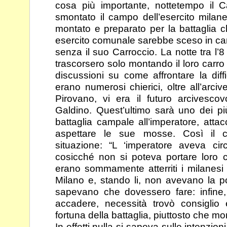
cosa più importante,
nottetempo il C
smontato il campo dell’esercito
milane
montato e preparato per la battaglia 
esercito comunale sarebbe sceso in c
senza il suo Carroccio. La notte tra l’8
trascorsero solo montando il loro carro 
discussioni su come affrontare la diff
erano
numerosi chierici, oltre all’arc
Pirovano, vi era il
futuro arcivescovo
Galdino. Quest’ultimo sarà uno dei
pi
battaglia campale all’imperatore, att
aspettare le sue mosse. Così il c
situazione: “L ‘imperatore aveva cir
cosicché non
si poteva portare loro
erano sommamente atterriti i
milanesi
Milano e, stando li, non avevano la
p
sapevano che dovessero fare: infine,
accadere, necessità trovò consiglio
fortuna della battaglia, piuttosto che mor
In effetti nulla si sapeva sulle intenzion