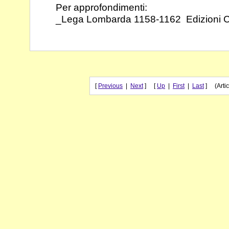
Per approfondimenti:
_Lega Lombarda 1158-1162 Edizioni C
[
Previous
|
Next
] [
Up
|
First
|
Last
] (Artic