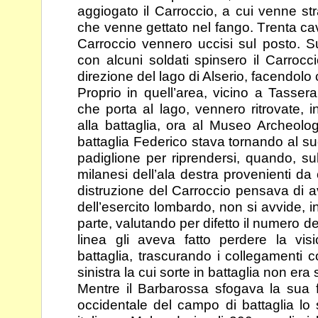
aggiogato il Carroccio, a cui venne s
che venne gettato nel fango. Trenta cava
Carroccio vennero uccisi sul posto. 
con alcuni
soldati spinsero il Carrocc
direzione del lago di
Alserio, facendolo 
Proprio in quell’area, vicino a Tasser
che porta al lago,
vennero ritrovate, i
alla battaglia, ora al Museo
Archeolog
battaglia Federico stava tornando al s
padiglione per riprendersi, quando, s
milanesi dell’ala destra provenienti da
distruzione del Carroccio pensava di ave
dell’esercito lombardo, non si avvide, 
parte,
valutando per difetto il numero de
linea gli aveva
fatto perdere la vi
battaglia, trascurando i
collegamenti con
sinistra la cui sorte in battaglia non
era 
Mentre il Barbarossa sfogava la sua f
occidentale del campo
di battaglia lo