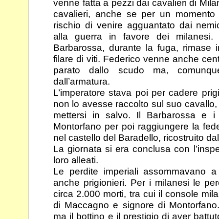
venne fatta a pezzi dai cavalieri di Mil
cavalieri, anche se per un momento l
rischio di venire agguantato dai nemi
alla guerra in
favore dei milanesi.
Barbarossa, durante la fuga,
rimase 
filare di viti. Federico venne anche cen
parato dallo scudo ma, comunq
dall’armatura.
L’imperatore stava poi per cadere prigi
non lo avesse
raccolto sul suo cavallo,
mettersi in salvo. Il
Barbarossa e i 
Montorfano per poi raggiungere la
fed
nel castello del Baradello, ricostruito da
La giornata si era conclusa con l’inspe
loro alleati.
Le perdite imperiali assommavano a 2
anche prigionieri. Per i
milanesi le per
circa 2.000 morti, tra cui il console
mil
di Maccagno e signore di Montorfan
ma il bottino e il prestigio di aver battu