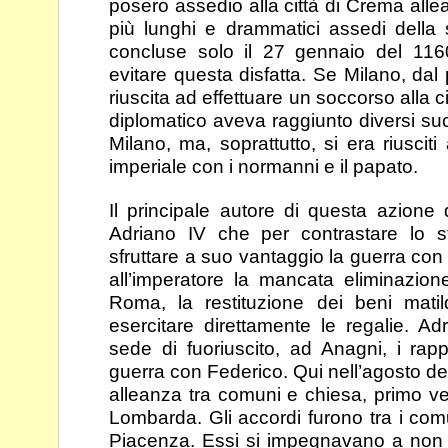
posero assedio alla città di Crema
alle
più lunghi e drammatici assedi della 
concluse solo il 27 gennaio del 1
evitare questa disfatta. Se Milano, dal 
riuscita ad effettuare un soccorso alla c
diplomatico aveva raggiunto diversi su
Milano,
ma, soprattutto, si era riuscit
imperiale con i
normanni e il papato.
Il principale autore di questa azione 
Adriano IV che per
contrastare lo s
sfruttare a suo vantaggio la guerra
con 
all’imperatore la mancata eliminazio
Roma, la restituzione dei beni matil
esercitare direttamente le regalie. A
sede di
fuoriuscito, ad Anagni, i rap
guerra con Federico.
Qui nell’agosto de
alleanza tra comuni e chiesa,
primo ve
Lombarda. Gli accordi furono tra i co
Piacenza. Essi si impegnavano a non