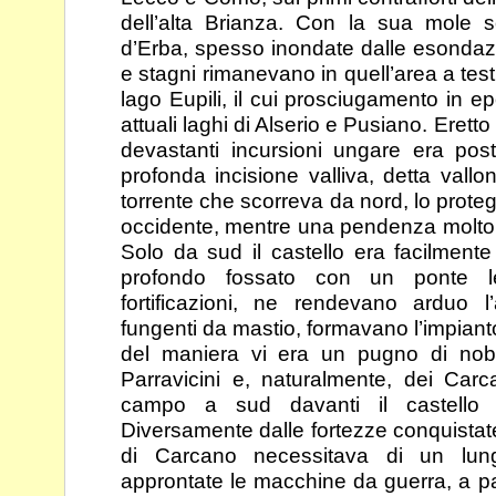
dell’alta Brianza. Con la sua
mole s
d’Erba, spesso inondate dalle esondaz
e stagni rimanevano in quell’area a te
lago Eupili, il cui prosciugamento in
attuali laghi di Alserio e Pusiano. Erett
devastanti incursioni ungare era pos
profonda
incisione valliva, detta val
torrente che scorreva
da nord, lo prote
occidente, mentre una pendenza
molto
Solo da sud il castello era facilment
profondo fossato con un ponte l
fortificazioni, ne rendevano arduo l’
fungenti
da mastio, formavano l’impianto
del maniera vi era
un pugno di nobil
Parravicini e, naturalmente, dei
Carca
campo a sud davanti il castello 
Diversamente dalle fortezze conquistat
di Carcano necessitava di un lun
approntate
le macchine da guerra, a p