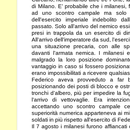
di Milano.
E’ probabile che i milanesi, 
ad uno scontro
campale ma solo a
dell’esercito imperiale indebolito
dal
passato. Solo all’arrivo del nemico ess
presi in trappola da un esercito di d
All’arrivo dell’imperatore da sud, l’eser
una situazione precaria, con alle sp
davanti l’armata
nemica. I milanesi e
malgrado la loro posizione
dominant
vantaggio in caso si fossero posiziona
erano impossibilitati a ricevere qualsi
Federico aveva provveduto a far blo
posizionando dei posti di blocco e ost
tronchi
d’albero, più per impedire la f
l’arrivo di
vettovaglie. Era intenzi
accettando uno scontro
campale ce
superiorità numerica apparteneva ai
mi
soldati in più rispetto all’esercito di Fede
Il 7 agosto i milanesi furono affiancati