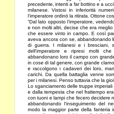
precedente, intenti a far bottino e a ucci
milanese. Vistosi in inferiorità numeri
l’imperatore ordinò la ritirata. Ottone cos
“Dal lato opposto l’imperatore, vedend
e non molti altri,
decise che era meglio ri
che essere vinto in campo.
E così pa
aveva ancora con se, abbandonando l
di guerra. I milanesi e i bresciani,
dell’imperatore e ripresi molti che e
abbandonano loro il campo con grande
in cose di
tal genere, con grande clam
e raccolgono i
cadaveri dei loro, ma
carichi. Da quella battaglia
venne som
per i milanesi. Penso tuttavia che la
gio
Lo sganciamento delle truppe imperiali f
e dalla tempesta
che nel frattempo era
con tuoni e lampi che fecero
decidere mo
abbandonando l’inseguimento del
ne
modo la maggior parte della fanteria 