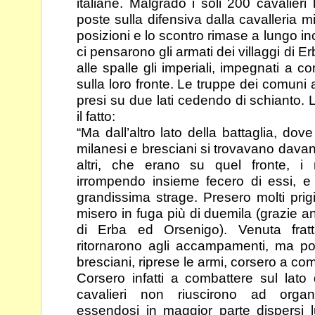
italiane. Malgrado i soli 200 cavalieri
poste sulla difensiva dalla cavalleria 
posizioni e lo scontro rimase a lungo i
ci pensarono gli armati dei villaggi di 
alle spalle gli imperiali, impegnati a 
sulla loro fronte. Le truppe dei comuni 
presi su
due lati cedendo di schianto. 
il fatto:
“Ma dall’altro lato della battaglia, dov
milanesi e bresciani
si trovavano davan
altri, che erano su quel fronte,
i 
irrompendo insieme fecero di essi, e
grandissima strage. Presero molti prig
misero in fuga più di duemila (grazie an
di Erba
ed Orsenigo). Venuta fratt
ritornarono agli
accampamenti, ma poc
bresciani, riprese le armi,
corsero a com
Corsero infatti a combattere sul lato 
cavalieri non riuscirono
ad organ
essendosi in maggior parte dispersi 