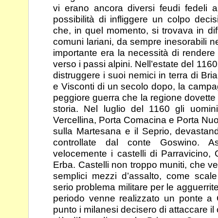
vi erano ancora diversi
feudi fedeli 
possibilità di infliggere un colpo
decis
che, in quel momento, si trovava in dif
comuni lariani, da sempre inesorabili n
importante era la necessità di rendere s
verso i passi alpini. Nell’estate del 116
distruggere i suoi nemici in terra di Bria
e
Visconti di un secolo dopo, la campagn
peggiore
guerra che la regione dovette
storia. Nel luglio del
1160 gli uomini
Vercellina, Porta Comacina e Porta
Nuov
sulla Martesana e il Seprio, devastan
controllate dal conte Goswino. 
velocemente i castelli di Parravicino
Erba. Castelli non troppo muniti, che ve
semplici mezzi d’assalto, come scale
serio problema
militare per le agguerrit
periodo venne realizzato
un ponte a 
punto i milanesi decisero di attaccare il