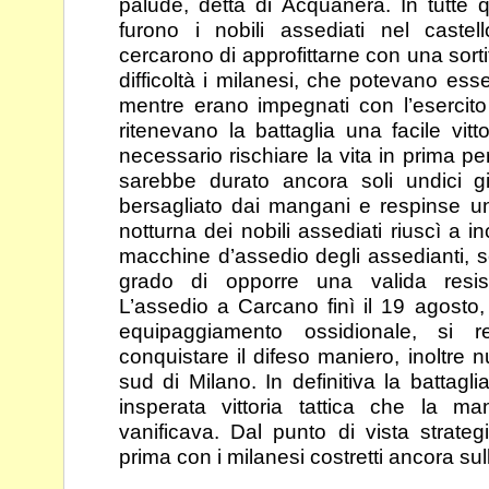
palude, detta di Acquanera. In tutte
q
furono i nobili assediati nel caste
cercarono di approfittarne con una sor
difficoltà i milanesi, che potevano esse
mentre
erano impegnati con l’esercito 
ritenevano la
battaglia una facile vit
necessario rischiare la vita
in prima pe
sarebbe durato ancora soli undici g
bersagliato dai mangani e respinse un
notturna dei nobili assediati riuscì a i
macchine d’assedio degli assedianti, s
grado di
opporre una valida resis
L’assedio a Carcano finì il
19 agosto,
equipaggiamento ossidionale, si 
conquistare il difeso maniero, inoltr
sud di Milano. In definitiva la batta
insperata vittoria tattica che la ma
vanificava. Dal
punto di vista strate
prima con i milanesi costretti
ancora sull