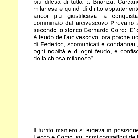
più difesa di tutta la Brianza. Carc
milanese e quindi di diritto appartenente
ancor più giustificava la conquista 
comminato dall’arcivescovo Pirovano s
secondo lo
storico Bernardo Coiro: “E’ 
è feudo
dell’arcivescovo: ora poiché uom
di Federico,
scomunicati e condannati, v
ogni nobiltà e di ogni
feudo, e confis
della chiesa milanese”.
Il turrito maniero si ergeva in posizion
Lecco e Como, sui
primi contrafforti de