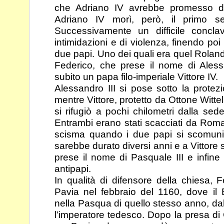
che Adriano IV avrebbe promesso di
Adriano IV morì, però, il primo s
Successivamente
un difficile concl
intimidazioni e di violenza, finendo
poi
due papi. Uno dei quali era quel Rola
Federico, che prese il nome di Aless
subito un papa filo-imperiale Vittore IV.
Alessandro III si pose sotto la prote
mentre Vittore,
protetto da Ottone Witt
si rifugiò a pochi
chilometri dalla sed
Entrambi erano stati scacciati
da Roma.
scisma quando i due papi si
scomuni
sarebbe durato diversi anni e a Vittore
prese il nome di Pasquale III e infine
antipapi.
In qualità di difensore della chiesa, 
Pavia nel febbraio del
1160, dove il 
nella Pasqua di quello stesso anno,
da
l’imperatore tedesco. Dopo la presa di