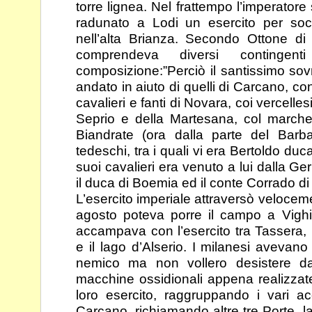
torre lignea. Nel
frattempo l’imperatore
radunato a Lodi un esercito
per soc
nell’alta Brianza. Secondo Ottone 
comprendeva diversi contingen
composizione:”Perciò il santissimo sov
andato in
aiuto di quelli di Carcano, co
cavalieri e fanti di
Novara, coi vercellesi
Seprio e della Martesana,
col marche
Biandrate (ora dalla parte del
Barb
tedeschi, tra i quali vi era Bertoldo duc
suoi cavalieri era venuto a lui dalla G
il duca di Boemia ed il conte Corrado d
L’esercito imperiale attraversò veloceme
agosto poteva
porre il campo a Vighi
accampava con l’esercito tra
Tassera, 
e il lago d’Alserio. I milanesi avevan
nemico ma non vollero desistere da
macchine ossidionali appena realizzat
loro esercito, raggruppando i vari a
Carcano, richiamando altre tre Porte, 