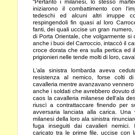
“Pertanto i milanesi, lo stesso marte
iniziarono il
combattimento con l’im
tedeschi ed alcuni altri irruppe
c
respingendoli fin quasi al loro Carroc
fanti, dei quali uccise un gran numero,
di Porta Orientale, che volgarmente s
anche i buoi del Carroccio, intaccò il ca
croce
dorata che era sulla pertica ed i
prigionieri nelle
tende molti di loro, cavali
L’ala sinistra lombarda aveva cedu
resistenza al nemico,
forse colti d
cavalleria mentre avanzavano venner
anche i soldati che avrebbero dovuto d
caos la cavalleria milanese dell’ala de
riuscì a contrattaccare finendo per su
avversaria lanciata alla carica. Una 
milanesi della
loro ala sinistra rinunci
fuga inseguiti dai cavalieri
nemici.
caricato tra le prime file, uccise con