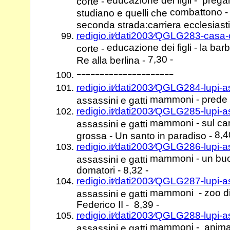
educazione dei figli - prega
corte -
combattono - 
studiano e quelli che
seconda strada:carriera ecclesiast
redigio.it⁄dati2003⁄QGLG283-casa
educazione dei figli - la barba
corte -
7,30 -
Re alla berlina -
---------------------
redigio.it⁄dati2003⁄QGLG284-lupi-
mammoni - prede 
assassini e gatti
redigio.it⁄dati2003⁄QGLG285-lupi-
mammoni - sul cam
assassini e gatti
8,4
grossa - Un santo in paradiso -
redigio.it⁄dati2003⁄QGLG286-lupi-
mammoni - un buon
assassini e gatti
domatori - 8,32 -
redigio.it⁄dati2003⁄QGLG287-lupi-
mammoni - zoo di 
assassini e gatti
Federico II - 8,39 -
redigio.it⁄dati2003⁄QGLG288-lupi-
mammoni - animali d
assassini e gatti