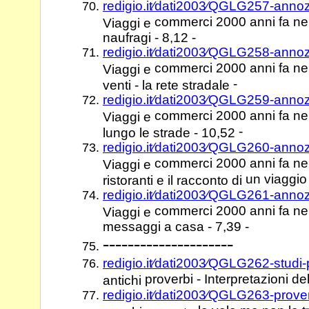
redigio.it⁄dati2003⁄QGLG257-anno
commerci 2000 anni fa nel
Viaggi e
naufragi - 8,12 -
redigio.it⁄dati2003⁄QGLG258-anno
commerci 2000 anni fa nel 
Viaggi e
-
venti - la rete stradale
redigio.it⁄dati2003⁄QGLG259-anno
commerci 2000 anni fa nel
Viaggi e
-
lungo le strade - 10,52
redigio.it⁄dati2003⁄QGLG260-anno
commerci 2000 anni fa nel
Viaggi e
un viaggio 
ristoranti e il racconto di
redigio.it⁄dati2003⁄QGLG261-anno
commerci 2000 anni fa nel 
Viaggi e
messaggi a casa - 7,39 -
---------------------
redigio.it⁄dati2003⁄QGLG262-studi
proverbi - Interpretazioni de
antichi
redigio.it⁄dati2003⁄QGLG263-prove