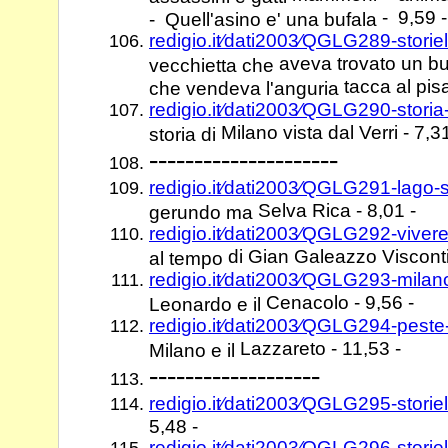
- 9,59 -
- Quell'asino e' una bufala
redigio.it⁄dati2003⁄QGLG289-storie
aveva trovato un bur
vecchietta che
tacca al pisa
che vendeva l'anguria
redigio.it⁄dati2003⁄QGLG290-stori
Milano vista dal Verri - 7,31
storia di
---------------------
redigio.it⁄dati2003⁄QGLG291-lag
Selva Rica - 8,01 -
gerundo ma
redigio.it⁄dati2003⁄QGLG292-viver
di Gian Galeazzo Visconti
al tempo
redigio.it⁄dati2003⁄QGLG293-mila
Cenacolo - 9,56 -
Leonardo e il
redigio.it⁄dati2003⁄QGLG294-pest
Lazzareto - 11,53 -
Milano e il
-------------------
redigio.it⁄dati2003⁄QGLG295-storie
5,48 -
redigio.it⁄dati2003⁄QGLG296-storie