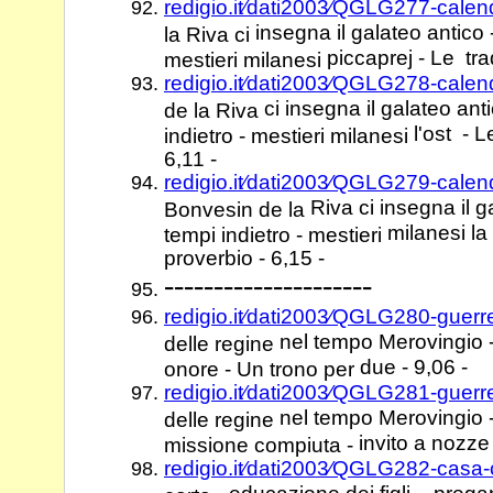
redigio.it⁄dati2003⁄QGLG277-calen
insegna il galateo antico 
la Riva ci
piccaprej - Le tra
mestieri milanesi
redigio.it⁄dati2003⁄QGLG278-cale
ci insegna il galateo ant
de la Riva
l'ost - L
indietro - mestieri milanesi
6,11 -
redigio.it⁄dati2003⁄QGLG279-cale
Riva ci insegna il g
Bonvesin de la
milanesi la 
tempi indietro - mestieri
proverbio - 6,15 -
---------------------
redigio.it⁄dati2003⁄QGLG280-guerr
nel tempo Merovingio -
delle regine
due - 9,06 -
onore - Un trono per
redigio.it⁄dati2003⁄QGLG281-guerr
nel tempo Merovingio - 
delle regine
invito a nozze 
missione compiuta -
redigio.it⁄dati2003⁄QGLG282-casa