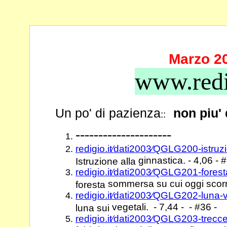
Marzo 2
www.redi
Un po' di pazienza
non piu'
::
---------------------
redigio.it⁄dati2003⁄QGLG200-istru
ginnastica. - 4,06 - 
Istruzione alla
redigio.it⁄dati2003⁄QGLG201-fores
sommersa su cui oggi scorre 
foresta
redigio.it⁄dati2003⁄QGLG202-luna-
vegetali. - 7,44 - - #36 -
luna sui
redigio.it⁄dati2003⁄QGLG203-trecce