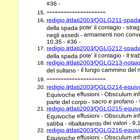
#36 -
---------------------
redigio.it⁄dati2003⁄QGLG211-spad
pote' il contagio - str
della spada
armamenti non conven
negli assedi -
10,35 - #36 -
redigio.it⁄dati2003⁄QGLG212-spad
pote' il contagio - Il tr
della spada
redigio.it⁄dati2003⁄QGLG213-notai
- il lungo cammino del m
del sultano
---------------------
redigio.it⁄dati2003⁄QGLG214-equiv
effusioni - Obsculum in
Equivoche
sacro e profano - 
parte del corpo -
redigio.it⁄dati2003⁄QGLG215-equiv
effusioni - Obsculum in
Equivoche
dei valori - 9,
sabba - ribaltamento
redigio.it⁄dati2003⁄QGLG216-equiv
effusioni - Obsculum infam
Equivoche