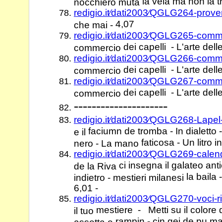
la vela ma non la 
nocchiero muta
redigio.it⁄dati2003⁄QGLG264-prove
4,07
che mai -
redigio.it⁄dati2003⁄QGLG265-comm
dei capelli - L'arte delle 
commercio
redigio.it⁄dati2003⁄QGLG266-comm
dei capelli - L'arte delle
commercio
redigio.it⁄dati2003⁄QGLG267-comm
dei capelli - L'arte delle
commercio
---------------------
redigio.it⁄dati2003⁄QGLG268-Lapel
faciumn de tromba - In dialetto -
e il
faticosa - Un litro i
nero - La mano
redigio.it⁄dati2003⁄QGLG269-cale
ci insegna il galateo ant
de la Riva
la baila 
indietro - mestieri milanesi
6,01 -
redigio.it⁄dati2003⁄QGLG270-voci-
mestiere - Metti su il colore 
il tuo
rampin - cin gei de pu,ma 
assetta e