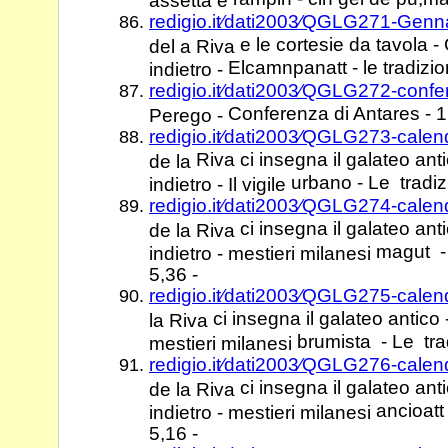
redigio.it⁄dati2003⁄QGLG271-Gen
e le cortesie da tavola 
del a Riva
Elcamnpanatt - le tradizio
indietro -
redigio.it⁄dati2003⁄QGLG272-conf
Conferenza di Antares - 
Perego -
redigio.it⁄dati2003⁄QGLG273-calen
Riva ci insegna il galateo ant
de la
urbano - Le tradizi
indietro - Il vigile
redigio.it⁄dati2003⁄QGLG274-cale
ci insegna il galateo ant
de la Riva
magut - 
indietro - mestieri milanesi
5,36 -
redigio.it⁄dati2003⁄QGLG275-calen
ci insegna il galateo antico 
la Riva
brumista - Le trad
mestieri milanesi
redigio.it⁄dati2003⁄QGLG276-cale
ci insegna il galateo ant
de la Riva
ancioatt
indietro - mestieri milanesi
5,16 -