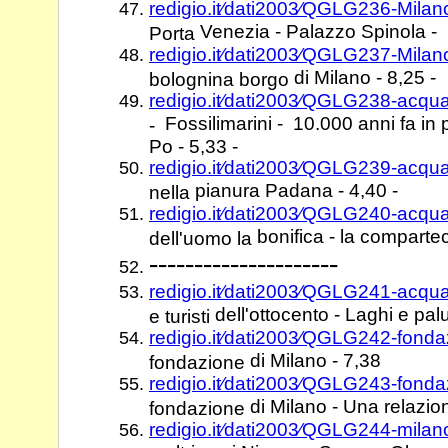
redigio.it⁄dati2003⁄QGLG236-Milano
Venezia - Palazzo Spinola - 
Porta
redigio.it⁄dati2003⁄QGLG237-Milan
di Milano - 8,25 -
bolognina borgo
redigio.it⁄dati2003⁄QGLG238-acqu
Fossilimarini - 10.000 anni fa in
-
Po - 5,33 -
redigio.it⁄dati2003⁄QGLG239-acqu
pianura Padana - 4,40 -
nella
redigio.it⁄dati2003⁄QGLG240-acqu
bonifica - la comparte
dell'uomo la
---------------------
redigio.it⁄dati2003⁄QGLG241-acq
dell'ottocento - Laghi e palu
e turisti
redigio.it⁄dati2003⁄QGLG242-fond
di Milano - 7,38
fondazione
redigio.it⁄dati2003⁄QGLG243-fond
di Milano - Una relazio
fondazione
redigio.it⁄dati2003⁄QGLG244-mila