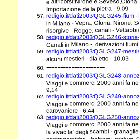
altricorsi:Nirone e Seveso,Olona -
e
pietra - 9,09
Importazione della
redigio.it⁄dati2003⁄QGLG245-fiumi-
- Vepra, Olona, Nirone, S
in Milano
canali - Vettabbi
risorgive - Rogge,
redigio.it⁄dati2003⁄QGLG246-stori
Milano - derivazioni fiumi
Canali in
redigio.it⁄dati2003⁄QGLG247-mesti
mestieri - dialetto - 10,03
alcuni
---------------------
redigio.it⁄dati2003⁄QGLG248-anno
commerci 2000 anni fa nel m
Viaggi e
9,14
redigio.it⁄dati2003⁄QGLG249-anno
commerci 2000 anni fa nel
Viaggi e
carovaniere - 6,44 -
redigio.it⁄dati2003⁄QGLG250-anno
commerci 2000 anni fa nel
Viaggi e
scambi - granaglie, 
la vivacita' degli
e
gastronomiche - balsami, profumi