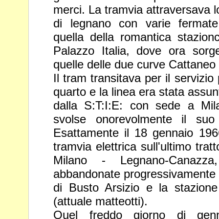
merci. La tramvia attraversava l
di legnano con varie
fermate
quella della romantica stazionc
Palazzo Italia,
dove ora sorge
quelle delle due curve Cattaneo
Il tram transitava per il servizi
quarto e la linea era stata assu
dalla S:T:I:E: con sede a Mil
svolse onorevolmente il su
Esattamente il 18 gennaio 1966 
tramvia elettrica
sull'ultimo tra
Milano - Legnano-Canazza
abbandonate
progressivamente l
di Busto Arsizio e la stazione
(attuale matteotti).
Quel freddo giorno di gen