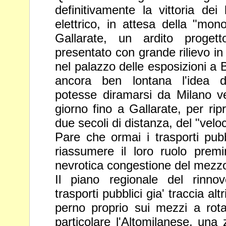
definitivamente la vittoria de
elettrico, in attesa della "mon
Gallarate, un ardito proget
presentato con grande rilievo i
nel palazzo delle esposizioni a
ancora ben lontana l'idea d
potesse diramarsi da Milano
v
giorno fino a Gallarate, per rip
due secoli di
distanza, del "veloc
Pare che ormai i trasporti pubb
riassumere il loro ruolo prem
nevrotica congestione del mezzo
Il piano regionale del rinn
trasporti pubblici gia' traccia alt
perno proprio sui mezzi a rot
particolare l'Altomilanese, un