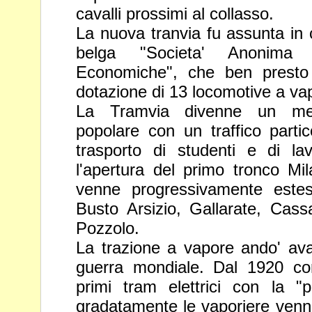
cavalli prossimi al collasso.
La nuova tranvia fu assunta in 
belga "Societa' Anonima
Economiche", che ben presto 
dotazione di 13 locomotive a v
La Tramvia divenne un me
popolare con un traffico part
trasporto di studenti e di la
l'apertura del primo tronco Mi
venne progressivamente este
Busto Arsizio, Gallarate,
Cass
Pozzolo.
La trazione a vapore ando' ava
guerra mondiale. Dal 1920 c
primi tram elettrici con la "pe
gradatamente le vaporiere ven