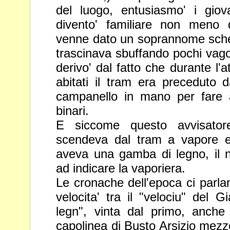
del luogo, entusiasmo' i giov
divento' familiare non meno
venne dato un soprannome sche
trascinava sbuffando
pochi vag
derivo' dal fatto che durante l'
abitati il
tram era preceduto d
campanello in mano per fare a
binari.
E siccome questo avvisato
scendeva dal tram a vapore e
aveva una gamba di legno, il 
ad indicare la vaporiera.
Le cronache dell'epoca ci parla
velocita' tra il "velociu" del 
legn", vinta dal primo, anche 
capolinea di Busto Arsizio mez