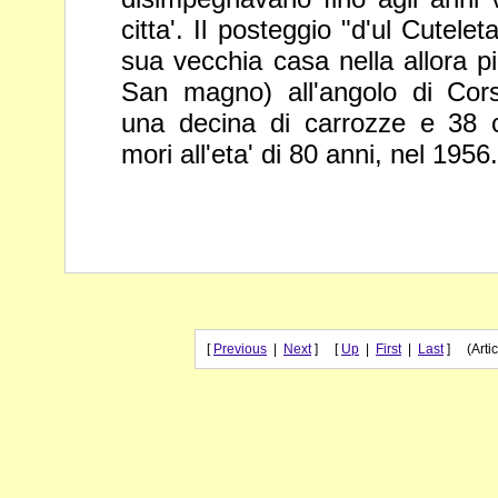
citta'. Il posteggio "d'ul Cutelet
sua
vecchia casa nella allora 
San magno) all'angolo di Co
una decina di carrozze e 38 c
mori all'eta' di 80 anni, nel 1956.
[
Previous
|
Next
] [
Up
|
First
|
Last
] (Artic