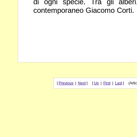
di
ogni specie. Tra gli alber
contemporaneo Giacomo Corti.
[
Previous
|
Next
] [
Up
|
First
|
Last
] (Artic