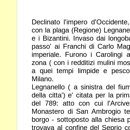
Declinato l'impero d'Occidente, 
con la plaga (
Regione
) Legnane
e i Bizantini. Invaso dai longob
passo' ai Franchi di Carlo Ma
imperiale. Furono i Carolingi a
zona ( con i redditizi mulini
moss
a quei tempi limpide e pescos
Milano.
Legnanello ( a sinistra del fiu
della citta') e' citata per la pr
del 789: atto con cui l'Arciv
Monastero di San Ambrogio t
borgo - sottoposto alla chiesa 
trovava al confine del
Seprio c