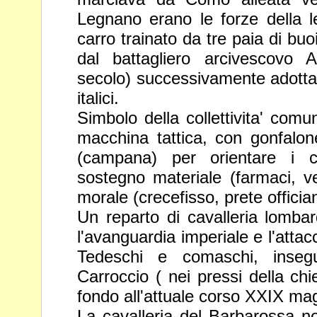
Legnano erano le forze della l
carro trainato da tre paia di buo
dal battagliero arcivescovo A
secolo)
successivamente adottat
italici.
Simbolo della collettivita' comu
macchina tattica, con gonfalo
(campana) per orientare i co
sostegno materiale (farmaci, v
morale (crecefisso, prete officia
Un reparto di cavalleria lombar
l'avanguardia imperiale e l'atta
Tedeschi e comaschi, insegu
Carroccio ( nei pressi della
chi
fondo all'attuale corso XXIX mag
La cavalleria del Barbarossa non