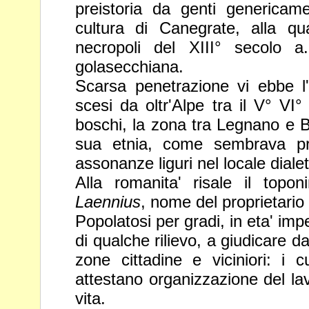
preistoria da genti genericame
cultura di Canegrate, alla qu
necropoli del XIII° secolo a
golasecchiana.
Scarsa penetrazione vi ebbe l'i
scesi da oltr'Alpe tra il V° VI
boschi, la zona tra Legnano e B
sua etnia, come sembrava
p
assonanze liguri nel locale dialet
Alla romanita' risale il top
Laennius
, nome del proprietario
Popolatosi per gradi, in eta' imp
di qualche rilievo, a giudicare d
zone cittadine e viciniori: i 
attestano organizzazione del
la
vita.