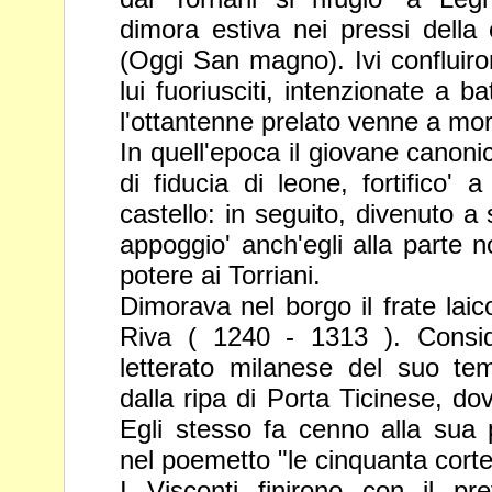
dimora estiva nei pressi della
(
Oggi San magno
). Ivi conflui
lui fuoriusciti, intenzionate a ba
l'ottantenne prelato venne a
mor
In quell'epoca il giovane canon
di fiducia di leone, fortifico
castello: in seguito, divenuto a
appoggio' anch'egli alla parte
n
potere ai Torriani.
Dimorava nel borgo il frate laic
Riva ( 1240 - 1313 ). Consid
letterato milanese del suo t
dalla ripa di Porta Ticinese, d
Egli stesso fa cenno alla su
nel poemetto "le
cinquanta cort
I Visconti finirono con il pre