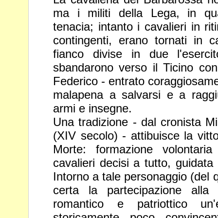
ma i militi della Lega, in qu
tenacia; intanto i cavalieri in rit
contingenti, erano tornati in 
fianco divise in due l'eserci
sbandarono verso il Ticino co
Federico - entrato coraggiosament
malapena a salvarsi e a
ragg
armi e insegne.
Una tradizione - dal cronista
(XIV secolo) - attibuisce la vitt
Morte: formazione volontaria
cavalieri decisi a tutto, guidata
Intorno a tale personaggio (del q
certa la
partecipazione alla b
romantico e patriottico u
storicamente poco convincent