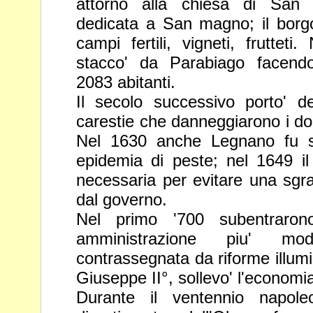
attorno alla chiesa di San s
dedicata a San magno; il bor
campi fertili, vigneti, fruttet
stacco' da Parabiago facen
2083 abitanti.
Il secolo successivo porto' 
carestie che danneggiarono i do
Nel 1630 anche Legnano fu s
epidemia di peste; nel 1649 
necessaria per evitare una sgra
dal governo.
Nel primo '700 subentrarono
amministrazione piu' mod
contrassegnata da riforme illumi
Giuseppe II°, sollevo' l'economi
Durante il ventennio napole