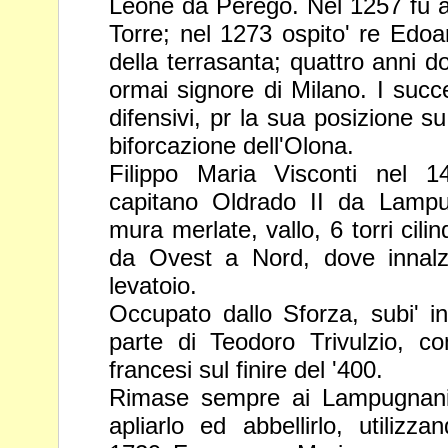
Leone da Perego. Nel 1257 fu ac
Torre; nel 1273 ospito' re Edoar
della terrasanta; quattro anni d
ormai signore di Milano. I succ
difensivi, pr la sua posizione s
biforcazione dell'Olona.
Filippo Maria Visconti nel 1
capitano Oldrado II da Lampu
mura merlate, vallo, 6 torri cilin
da Ovest a Nord, dove innalz
levatoio.
Occupato dallo Sforza, subi' i
parte di Teodoro Trivulzio, co
francesi sul finire del '400.
Rimase sempre ai Lampugnani
apliarlo ed abbellirlo, utiliz