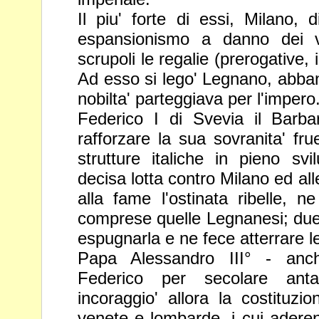
Il piu' forte di essi, Milano, 
espansionismo a danno dei v
scrupoli le regalie (prerogative,
Ad esso si lego' Legnano,
abban
nobilta' parteggiava per l'impero
Federico I di Svevia il Barba
rafforzare la sua sovranita' f
strutture italiche in pieno sv
decisa lotta contro Milano ed all
alla fame l'ostinata ribelle, 
comprese quelle Legnanesi;
due
espugnarla e ne fece atterrare le
Papa Alessandro III° - anch
Federico per secolare ant
incoraggio' allora la costituzi
venete e lombarde, i cui adere