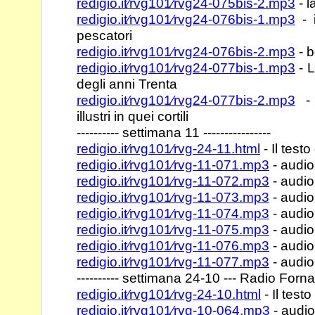
redigio.it⁄rvg101⁄rvg24-075bis-2.mp3
- l
redigio.it⁄rvg101⁄rvg24-076bis-1.mp3
- i
pescatori
redigio.it⁄rvg101⁄rvg24-076bis-2.mp3
- b
redigio.it⁄rvg101⁄rvg24-077bis-1.mp3
- L
degli anni Trenta
redigio.it⁄rvg101⁄rvg24-077bis-2.mp3
- 
illustri in quei cortili
---------- settimana 11 ----------------
redigio.it⁄rvg101⁄rvg-24-11.html
- Il testo
redigio.it⁄rvg101⁄rvg-11-071.mp3
- audio
redigio.it⁄rvg101⁄rvg-11-072.mp3
- audio
redigio.it⁄rvg101⁄rvg-11-073.mp3
- audio
redigio.it⁄rvg101⁄rvg-11-074.mp3
- audio
redigio.it⁄rvg101⁄rvg-11-075.mp3
- audio
redigio.it⁄rvg101⁄rvg-11-076.mp3
- audio
redigio.it⁄rvg101⁄rvg-11-077.mp3
- audio
---------- settimana 24-10 --- Radio Fornace
redigio.it⁄rvg101⁄rvg-24-10.html
- Il testo
redigio.it⁄rvg101⁄rvg-10-064.mp3
- audio