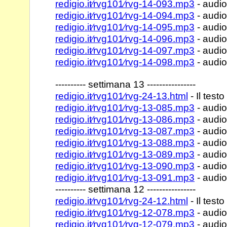
redigio.it⁄rvg101⁄rvg-14-093.mp3
- audio
redigio.it⁄rvg101⁄rvg-14-094.mp3
- audio
redigio.it⁄rvg101⁄rvg-14-095.mp3
- audio
redigio.it⁄rvg101⁄rvg-14-096.mp3
- audio
redigio.it⁄rvg101⁄rvg-14-097.mp3
- audio
redigio.it⁄rvg101⁄rvg-14-098.mp3
- audio
---------- settimana 13 ----------------
redigio.it⁄rvg101⁄rvg-24-13.html
- Il testo
redigio.it⁄rvg101⁄rvg-13-085.mp3
- audio
redigio.it⁄rvg101⁄rvg-13-086.mp3
- audio
redigio.it⁄rvg101⁄rvg-13-087.mp3
- audio
redigio.it⁄rvg101⁄rvg-13-088.mp3
- audio
redigio.it⁄rvg101⁄rvg-13-089.mp3
- audio
redigio.it⁄rvg101⁄rvg-13-090.mp3
- audio
redigio.it⁄rvg101⁄rvg-13-091.mp3
- audio
---------- settimana 12 ----------------
redigio.it⁄rvg101⁄rvg-24-12.html
- Il testo
redigio.it⁄rvg101⁄rvg-12-078.mp3
- audio
redigio.it⁄rvg101⁄rvg-12-079.mp3
- audio