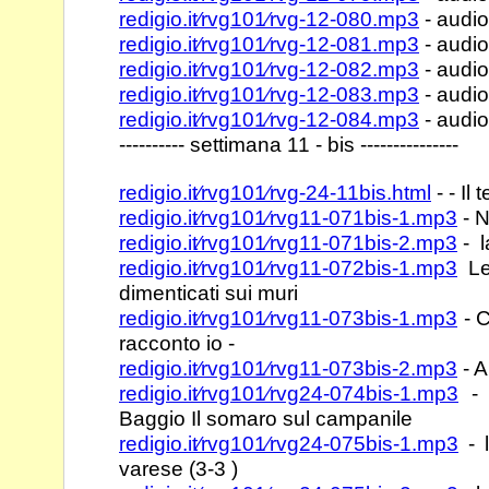
redigio.it⁄rvg101⁄rvg-12-080.mp3
- audio
redigio.it⁄rvg101⁄rvg-12-081.mp3
- audio
redigio.it⁄rvg101⁄rvg-12-082.mp3
- audio
redigio.it⁄rvg101⁄rvg-12-083.mp3
- audio
redigio.it⁄rvg101⁄rvg-12-084.mp3
- audio
---------- settimana 11 - bis ---------------
redigio.it⁄rvg101⁄rvg-24-11bis.html
- - Il 
redigio.it⁄rvg101⁄rvg11-071bis-1.mp3
- N
redigio.it⁄rvg101⁄rvg11-071bis-2.mp3
- l
redigio.it⁄rvg101⁄rvg11-072bis-1.mp3
Le 
dimenticati sui muri
redigio.it⁄rvg101⁄rvg11-073bis-1.mp3
- C
racconto io -
redigio.it⁄rvg101⁄rvg11-073bis-2.mp3
- A
redigio.it⁄rvg101⁄rvg24-074bis-1.mp3
- S
Baggio Il somaro sul campanile
redigio.it⁄rvg101⁄rvg24-075bis-1.mp3
- l
varese (3-3 )