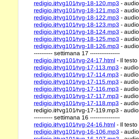
redigio.it⁄rvg101⁄rvg-18-120.mp3
- audio
redigio.it⁄rvg101⁄rvg-18-121.mp3
- audio
redigio.it⁄rvg101⁄rvg-18-122.mp3
- audio
redigio.it⁄rvg101⁄rvg-18-123.mp3
- audio
redigio.it⁄rvg101⁄rvg-18-124.mp3
- audio
redigio.it⁄rvg101⁄rvg-18-125.mp3
- audio
redigio.it⁄rvg101⁄rvg-18-126.mp3
- audio
---------- settimana 17 ----------------
redigio.it⁄rvg101⁄rvg-24-17.html
- Il testo
redigio.it⁄rvg101⁄rvg-17-113.mp3
- audio
redigio.it⁄rvg101⁄rvg-17-114.mp3
- audio
redigio.it⁄rvg101⁄rvg-17-115.mp3
- audio
redigio.it⁄rvg101⁄rvg-17-116.mp3
- audio
redigio.it⁄rvg101⁄rvg-17-117.mp3
- audio
redigio.it⁄rvg101⁄rvg-17-118.mp3
- audio
redigio.it⁄rvg101⁄rvg-17-119.mp3 - audiol
---------- settimana 16 ----------------
redigio.it⁄rvg101⁄rvg-24-16.html
- Il testo
redigio.it⁄rvg101⁄rvg-16-106.mp3
- audio
redigio.it⁄rvg101⁄rvg-16-107.mp3
- audio