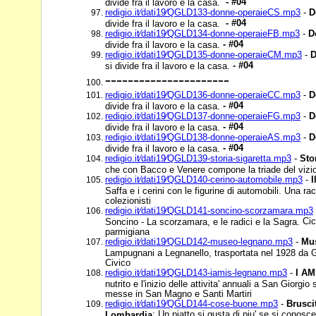
- #04
divide fra il lavoro e la casa.
redigio.it⁄dati19⁄QGLD133-donne-operaieCS.mp3
-
D
- #04
divide fra il lavoro e la casa.
redigio.it⁄dati19⁄QGLD134-donne-operaieFB.mp3
-
D
- #04
divide fra il lavoro e la casa.
redigio.it⁄dati19⁄QGLD135-donne-operaieCM.mp3
-
D
- #04
si divide fra il lavoro e la casa.
----------------------
redigio.it⁄dati19⁄QGLD136-donne-operaieCC.mp3
-
D
- #04
divide fra il lavoro e la casa.
redigio.it⁄dati19⁄QGLD137-donne-operaieFG.mp3
-
D
- #04
divide fra il lavoro e la casa.
redigio.it⁄dati19⁄QGLD138-donne-operaieAS.mp3
-
D
- #04
divide fra il lavoro e la casa.
redigio.it⁄dati19⁄QGLD139-storia-sigaretta.mp3
-
Sto
che con Bacco e Venere compone la triade del vizi
redigio.it⁄dati19⁄QGLD140-cerino-automobile.mp3
-
I
Saffa e i cerini con le figurine di automobili. Una ra
colezionisti
redigio.it⁄dati19⁄QGLD141-soncino-scorzamara.mp3
Cic
Soncino - La scorzamara, e le radici e la Sagra.
parmigiana
redigio.it⁄dati19⁄QGLD142-museo-legnano.mp3
-
Mu
Lampugnani a Legnanello, trasportata nel 1928 da
Civico
redigio.it⁄dati19⁄QGLD143-iamis-legnano.mp3
-
I AM
nutrito e l'inizio delle attivita' annuali a San Giorgio
messe in San Magno e Santi Martiri
redigio.it⁄dati19⁄QGLD144-cose-buone.mp3
-
Brusci
: Un piatto si gusta di piu' se si conosc
Lombardia