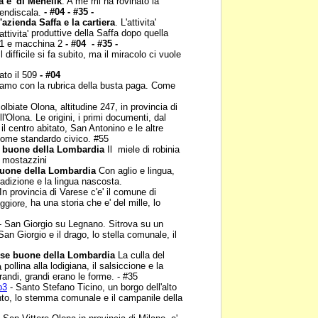
a e' di Menelik
. A me mi
ha rovinato la
-
#04 - #35 -
cendiscala.
'azienda Saffa e la
cartiera
. L'attivita'
produttive della Saffa dopo quella
ttivita'
1 e macchina 2
- #04 - #35 -
Il difficile si fa subito, ma
il miracolo ci vuole
ato il 509
- #04
amo con la rubrica della
busta paga. Come
olbiate Olona, altitudine
247, in provincia di
ll'Olona. Le origini, i primi documenti, dal
il centro abitato, San Antonino e le altre
 come standardo civico. #55
 buone della
Lombardia
Il miele di robinia
 I mostazzini
uone della Lombardia
Con aglio e lingua,
radizione e la lingua nascosta.
In provincia di Varese
c'e' il comune di
ha una storia che e' del mille, lo
aggiore,
- San Giorgio su
Legnano. Sitrova su un
San Giorgio e il drago, lo stella comunale, il
se buone della
Lombardia
La culla del
pollina alla lodigiana, il salsiccione e la
la
grandi, grandi erano le forme. - #35
p3
- Santo Stefano
Ticino, un borgo dell'alto
to, lo stemma comunale e il campanile della