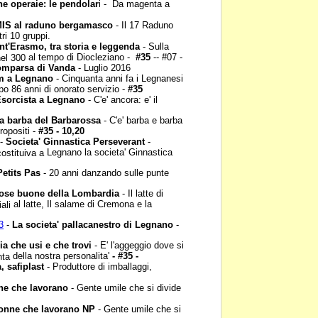
e operaie: le
pendolar
i - Da magenta a
MIS al raduno
bergamasco
- Il 17 Raduno
tri 10 gruppi.
nt'Erasmo, tra storia e
leggenda
- Sulla
al tempo di Diocleziano -
#35
-- #07 -
nel 300
omparsa di Vanda
-
Luglio 2016
am a Legnano
-
Cinquanta anni fa i Legnanesi
o 86 anni di onorato servizio -
#35
sorcista a Legnano
-
C'e' ancora: e' il
a barba del Barbarossa
- C'e' barba e barba
ropositi -
#35 - 10,20
-
Societa' Ginnastica
Perseverant
-
Legnano la societa' Ginnastica
costituiva a
etits Pas
- 20 anni
danzando sulle punte
ose buone della
Lombardia
- Il latte di
al latte, Il salame di Cremona e la
iali
3
-
La societa'
pallacanestro di Legnano
-
ia che usi e che trovi
-
E' l'aggeggio dove si
della nostra personalita'
- #35 -
onta
a, safiplast
- Produttore
di imballaggi,
e che lavorano
-
Gente umile che si divide
onne che lavorano NP
- Gente umile che si