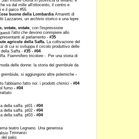
 San Vittore Olona in
provincia di Milano, e'
che va dal mille all'ottocento, il centro e
i e il parco #55
Cose buone della
Lombardia
Amaretti di
tti Lazzaroni, un archivio storico e una lepre
e, votate, votate
, con
l'espressione
l'atto che devono conmpiere allo
 questi
appresentanti al parlamento -
#35
ute agricole della
Saffa.
La coltivazione del
ita' di cui si sviluppa il circolo produttivo delle
 della Saffa -
#35 - #04
ffa. Fiammifero
tricolore - Per una storia di
moda delle donne: la
storia del grembiule da
 grembiule, si
aggiungono altre polemiche
-
o l'abbiamo fatto noi: i
prodotti chimici
- #04
el fumo
- #04
rattato
ia della saffa. pt01
- #04
ia della saffa. pt02
- #04
ia della saffa. pt03
- #04
nema teatro Legnano.
Una generosa
Tirinnanzi
alisio
 del palio