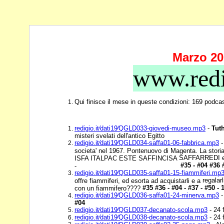
Marzo 20
www.redi
Qui finisce il mese in queste condizioni: 169 podca
redigio.it⁄dati19⁄QGLD033-giovedi-museo.mp3
-
Tut
misteri svelati dell'antico Egitto
redigio.it⁄dati19⁄QGLD034-saffa01-06-fabbrica.mp3
societa' nel 1967. Pontenuovo di Magenta. La stori
SAFFARREDI e 
ISFA ITALPAC ESTE SAFFINCISA
#35 - #04 #36
-
redigio.it⁄dati19⁄QGLD035-saffa01-15-fiammiferi.mp
regalarl
offre fiammiferi, ed esorta ad acquistarli e a
#35 #36 - #04 - #37 - #50 -
con un fiammifero????
redigio.it⁄dati19⁄QGLD036-saffa01-24-minerva.mp3
-
#04
redigio.it⁄dati19⁄QGLD037-decanato-scola.mp3
- 24 
redigio.it⁄dati19⁄QGLD038-decanato-scola.mp3
- 24 