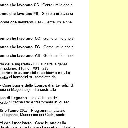
onne che lavorano CS
- Gente umile che si
onne che lavorano FB
- Gente umile che si
onne che lavorano
CM
- Gente umile che
onne che lavorano
CC
- Gente umile che si
onne che lavorano
FG
- Gente umile che si
onne che lavorano
AS
- Gente umile che si
ria della sigaretta
- Qui
si narra la genesi
moderno: il fumo
- #04 - #35 -
o
l cerino in automobile
l'abbiamo noi.
La
di immagini su scatolette da
ccolta
-
Cose buone della
Lombardia
: Le radici di
oria di Magdeburgo - Le coste alla
seo di Legnano
- La
ex-dimora dei
Sutermeister e trasformata in Museo
 Guido
IS e l'anno 2017
-
Programma natalizio
Legnano, Madonnina dei Cedri, sante
 su
tti con i magistero
-
Cose buone della
e la
storia e la tradizione - La ricetta in dialetto