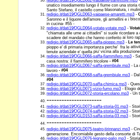
redigio.it⁄dati19⁄QGLD062-vaipaese-sanvittore.mp3
-
unatico insediamento lungo il fiume con una storia
blasonatura, i mulin
Santo Stefano, il castello come
redigio.it⁄dati19⁄QGLD063-vaipaese-amaretti.mp3
-
bisco
Saronno e il liquore dell'amore, gli armellini e i
in cucina- #55 -
redigio.it⁄dati19⁄QGLD064-votate-votate.mp3
-
Votat
"chiamata alle urne ai cittadini" si suole ricordare a
ai loro r
scadere del mandato che hanno conferito
redigio.it⁄dati19⁄QGLD065-saffa-pioppo.mp3
-
Le ten
attiv
pioppo e' di primaria importanza perche' fra le
piu' vicina alla produzione
tenute aziendale e' quella
redigio.it⁄dati19⁄QGLD066-saffa-fiammifero.mp3
- Sa
- #04
casa nostra: il fiammifero tricolore
redigio.it⁄dati19⁄QGLD067-saffa-grembiule.mp3
- La 
- #04
lavoro
redigio.it⁄dati19⁄QGLD068-saffa-grembiule.mp3
- Dal
#04
redigio.it⁄dati19⁄QGLD070-saffa-chimica.mp3
- Quest
redigio.it⁄dati19⁄QGLD071-vizio-fumo.mp3
- Elogio d
redigio.it⁄dati19⁄QGLD072-storia-ercolano.mp3
- Un t
----------------------
redigio.it⁄dati19⁄QGLD073-saffa-storia-01.mp3
- Stor
redigio.it⁄dati19⁄QGLD074-saffa-storia-02.mp3
- Stor
redigio.it⁄dati19⁄QGLD153-saffa-storia-03.mp3
- Stor
----------------------
redigio.it⁄dati19⁄QGLD075-teatro-tirinnanzi.mp3
- Ci
generazione. Encomiabile gesto della consorte di T
redigio.it⁄dati19⁄QGLD076-legnano-palio.mp3
- Storia