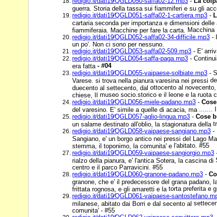
redigio.it⁄dati19⁄QGLD050-saffa02-12.mp3
-
La colp
guerra. Storia della tassa sui fiammiferi e su gli ac
redigio.it⁄dati19⁄QGLD051-saffa02-1-cartiera.mp3
-
L
cartaria seconda per importanza e dimensioni delle a
Macchina 
fiammiferaia. Macchine per fare la carta.
redigio.it⁄dati19⁄QGLD052-saffa02-34-difficile.mp3
- 
un po'. Non ci sono per nessuno.
redigio.it⁄dati19⁄QGLD053-saffa02-509.mp3
- E' arriv
redigio.it⁄dati19⁄QGLD054-saffa-paga.mp3
- Continui
- #04
era fatta
redigio.it⁄dati19⁄QGLD055-vaipaese-solbiate.mp3
- S
de
Varese. si trova nella pianura varesina nei pressi
ottocento al novecento, 
duecento al settecento, dal
museo socio.storico e il leone e la ruota
chiese, Il
redigio.it⁄dati19⁄QGLD056-miele-padano.mp3
-
Cose
.......
del varesino. E' simile a quelle di acacia, ma
redigio.it⁄dati19⁄QGLD057-aglio-lingua.mp3
-
Cose b
t
un salame destinato all'oblio, la stagionatura della
redigio.it⁄dati19⁄QGLD058-vaipaese-sangiano.mp3
- 
Sangiano, e' un borgo antico nei pressi del Lago M
l'abitato. #55
stemma, il toponimo, la comunita' e
redigio.it⁄dati19⁄QGLD059-vaipaese-sangiorgio.mp3
rialzo della pianura, e' l'antica Sotera, la cascina di
centro e il parco Parravicini. #55
redigio.it⁄dati19⁄QGLD060-granone-padano.mp3
-
Co
granone, che e' il predecessore del grana padano, 
torta preferita e 
frittata rognosa, e gli amaretti e la
redigio.it⁄dati19⁄QGLD061-vaipaese-santostefano.m
settecen
milanese, abitato dai Borri e dal secento al
comunita' - #55