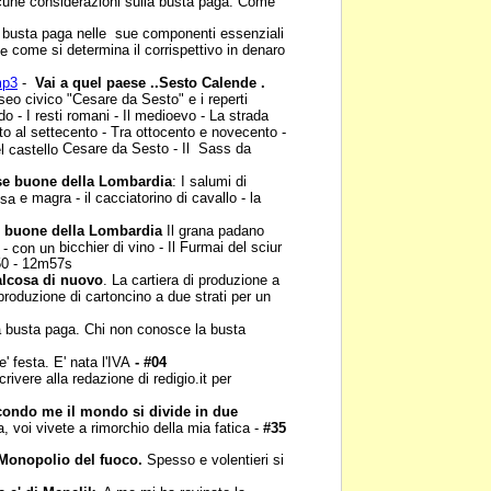
cune considerazioni sulla
busta paga. Come
 busta paga nelle sue
componenti essenziali
come si determina il corrispettivo in denaro
te
mp3
-
Vai a quel paese
..Sesto Calende .
useo
civico "Cesare da Sesto" e i reperti
o - I resti romani - Il medioevo - La strada
nto al settecento - Tra ottocento e
novecento -
Cesare da Sesto - Il Sass da
el castello
e buone della
Lombardia
: I salumi di
e magra - il cacciatorino di cavallo - la
ossa
 buone della Lombardia
Il grana padano
bicchier di vino - Il Furmai del sciur
e - con un
50 - 12m57s
lcosa di nuovo
. La
cartiera di produzione a
produzione di cartoncino a due strati per un
 busta paga. Chi non
conosce la busta
' festa. E' nata l'IVA
-
#04
rivere alla redazione di
redigio.it per
condo me il mondo si
divide in due
ra, voi vivete
a rimorchio della mia fatica -
#35
Monopolio del fuoco.
Spesso e volentieri si