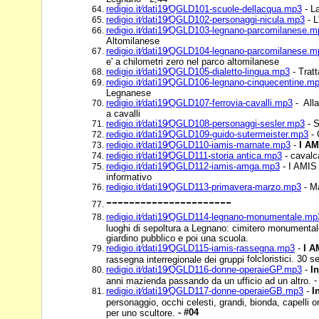
redigio.it⁄dati19⁄QGLD101-scuole-dellacqua.mp3
- La
redigio.it⁄dati19⁄QGLD102-personaggi-nicula.mp3
- L
redigio.it⁄dati19⁄QGLD103-legnano-parcomilanese.m
Altomilanese
redigio.it⁄dati19⁄QGLD104-legnano-parcomilanese.m
e' a chilometri zero nel parco altomilanese
redigio.it⁄dati19⁄QGLD105-dialetto-lingua.mp3
- Tratt
redigio.it⁄dati19⁄QGLD106-legnano-cinquecentine.m
Legnanese
redigio.it⁄dati19⁄QGLD107-ferrovia-cavalli.mp3
- Alla
a cavalli
redigio.it⁄dati19⁄QGLD108-personaggi-sesler.mp3
- S
redigio.it⁄dati19⁄QGLD109-guido-sutermeister.mp3
- 
redigio.it⁄dati19⁄QGLD110-iamis-marnate.mp3
-
I AM
redigio.it⁄dati19⁄QGLD111-storia antica.mp3
- cavalc
redigio.it⁄dati19⁄QGLD112-iamis-amga.mp3
- I AMIS 
informativo
redigio.it⁄dati19⁄QGLD113-primavera-marzo.mp3
- Ma
----------------------
redigio.it⁄dati19⁄QGLD114-legnano-monumentale.mp
luoghi di sepoltura a Legnano: cimitero monumenta
giardino pubblico e poi una scuola.
redigio.it⁄dati19⁄QGLD115-iamis-rassegna.mp3
-
I 
folcloristici. 30 
rassegna interregionale dei gruppi
redigio.it⁄dati19⁄QGLD116-donne-operaieGP.mp3
-
I
anni mazienda passando da un ufficio ad un altro.
redigio.it⁄dati19⁄QGLD117-donne-operaieGB.mp3
-
I
personaggio, occhi celesti, grandi, bionda, capelli o
- #04
per uno scultore.