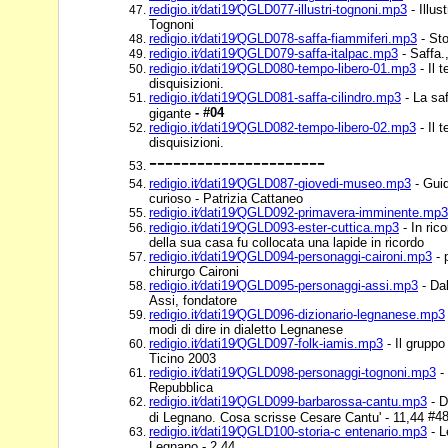
redigio.it⁄dati19⁄QGLD077-illustri-tognoni.mp3
- Illus
Tognoni
redigio.it⁄dati19⁄QGLD078-saffa-fiammiferi.mp3
- Sto
redigio.it⁄dati19⁄QGLD079-saffa-italpac.mp3
- Saffa.
redigio.it⁄dati19⁄QGLD080-tempo-libero-01.mp3
- Il 
disquisizioni.
redigio.it⁄dati19⁄QGLD081-saffa-cilindro.mp3
- La saf
- #04
gigante
redigio.it⁄dati19⁄QGLD082-tempo-libero-02.mp3
- Il 
disquisizioni.
----------------------
redigio.it⁄dati19⁄QGLD087-giovedi-museo.mp3
- Gui
curioso - Patrizia Cattaneo
redigio.it⁄dati19⁄QGLD092-primavera-imminente.mp3
redigio.it⁄dati19⁄QGLD093-ester-cuttica.mp3
- In ric
della sua casa fu collocata una lapide in ricordo
redigio.it⁄dati19⁄QGLD094-personaggi-caironi.mp3
- 
chirurgo Caironi
redigio.it⁄dati19⁄QGLD095-personaggi-assi.mp3
- Dal
Assi, fondatore
redigio.it⁄dati19⁄QGLD096-dizionario-legnanese.mp3
modi di dire in dialetto Legnanese
redigio.it⁄dati19⁄QGLD097-folk-iamis.mp3
- Il gruppo
Ticino 2003
redigio.it⁄dati19⁄QGLD098-personaggi-tognoni.mp3
-
Repubblica
redigio.it⁄dati19⁄QGLD099-barbarossa-cantu.mp3
- D
#4
di Legnano. Cosa scrisse Cesare Cantu' - 11,44
redigio.it⁄dati19⁄QGLD100-storia-c entenario.mp3
- L
Legnano - 2,44