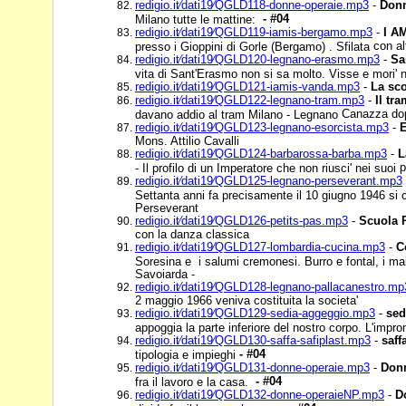
redigio.it⁄dati19⁄QGLD118-donne-operaie.mp3
-
Donn
- #04
Milano tutte le mattine:
redigio.it⁄dati19⁄QGLD119-iamis-bergamo.mp3
-
I A
con al
presso i Gioppini di Gorle (Bergamo) . Sfilata
redigio.it⁄dati19⁄QGLD120-legnano-erasmo.mp3
-
Sa
vita di Sant'Erasmo non si sa molto. Visse e mori' 
redigio.it⁄dati19⁄QGLD121-iamis-vanda.mp3
-
La sc
redigio.it⁄dati19⁄QGLD122-legnano-tram.mp3
-
Il tr
Canazza dop
davano addio al tram Milano - Legnano
redigio.it⁄dati19⁄QGLD123-legnano-esorcista.mp3
-
E
Mons. Attilio Cavalli
redigio.it⁄dati19⁄QGLD124-barbarossa-barba.mp3
-
L
p
- Il profilo di un Imperatore che non riusci' nei suoi
redigio.it⁄dati19⁄QGLD125-legnano-perseverant.mp3
Settanta anni fa precisamente il 10 giugno 1946 si 
Perseverant
redigio.it⁄dati19⁄QGLD126-petits-pas.mp3
-
Scuola P
con la danza classica
redigio.it⁄dati19⁄QGLD127-lombardia-cucina.mp3
-
C
Soresina e i salumi cremonesi. Burro e fontal, i ma
Savoiarda -
redigio.it⁄dati19⁄QGLD128-legnano-pallacanestro.mp
2 maggio 1966 veniva costituita la societa'
redigio.it⁄dati19⁄QGLD129-sedia-aggeggio.mp3
-
sed
appoggia la parte inferiore del nostro corpo. L'impr
redigio.it⁄dati19⁄QGLD130-saffa-safiplast.mp3
-
saff
- #04
tipologia e impieghi
redigio.it⁄dati19⁄QGLD131-donne-operaie.mp3
-
Donn
- #04
fra il lavoro e la casa.
redigio.it⁄dati19⁄QGLD132-donne-operaieNP.mp3
-
D