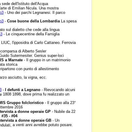
 sede dell'Istituto
dell'Acqua
'arte di Emilian Nicula.
Una mostra
p3
- Uno dei parchi
Legnanesi. Il parco
p3
-
Cose buone della
Lombardia
La spesa
ato sul dialetto che cede
alla lingua
p3
- Le cinquecentine
della Famiglia
 LIUC, l'ipposidra di
Carlo Cattaneo. Ferrovia
comparsa di Alberto
Sesler
Guido Sutermesiter.
Genius super-loci
IS a Marnate
- Il gruppo
in un matrimonio
ata storica
ripartono con punto di
allestimento
rzo asciutto, la vigna,
ecc.
3
-
I defunti a Legnano
- Rievocando alcuni
1808 1898, dove prima fu realizzato un
le
AMIS Gruppo
folcloristico
- Il gruppo alla 23°
settembre 2016
ntervista a donne
operaie GP
- Nubile da 22
-
#35 - #04
ntervista a donne
operaie GB
- Un
a venti anni avrebbe potuto posare.
ndulati,