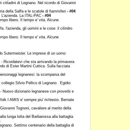
tri cittadini di Legnano.
Nel ricordo di Giovanni
ria della Saffa e le
scatole di fiammiferi
- #04
, L'azienda. La
ITAL-PAC
- #04
tempo libero. Il tempo e'
vita. Alcune
fa. l'azienda, gli uomini
e le cose: il cilindro
tempo libero. Il tempo e'
vita. Alcune
do Sutermeister. Le
imprese di un uomo
- Ricordatevi che sta
arrivando la primavera
ordo di Ester Martini
Cuttica. Sulla facciata
personaggi legnanesi: la
scomparsa del
 collegio Silvio Pellico di
Legnano . Egidio
- Nuovo dizionario
legnanese con proverbi e
 folk I AMIS e' sempre
piu' richiesto. Bernate
 Giovanni Tognoni,
cavaliere al merito della
alla lunga lotta del
Barbarossa alla battaglia
8
egnano. Settimo
centenario della battaglia di