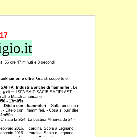
17
gio.it
st 56 ore 47 minuti e 8
secondi
hankhamon e oltre
.
Grandi scoperte e
-
SAFFA. Industria anche
di fiammiferi.
Le
oltre. ISFA SAIF SACIE SAFIPLAST
a, e
altre Match americane
 #50 - 13m05s
3
-
Ditelo con i
fiammiferi
- Saffa produce e
i. - Ditelo con i fiammiferi. - Cosa si puo' dire
 14m50s
 E' nata la 2⁄24. La
bustina Minerva da 24
-
febbraio 2016. Il cardinal
Scola a Legnano
febbraio 2016. Il cardinal
Scola a Legnano