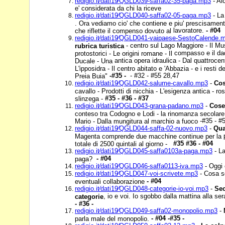
redigio.it⁄dati19⁄QGLD039-saffa02-35-paga.mp3
- Al
e' considerata da chi la riceve
redigio.it⁄dati19⁄QGLD040-saffa02-05-paga.mp3
- La
. Ora vediamo cio' che contiene e piu' prescisamen
lavoratore.
- #04
che riflette il compenso dovuto al
redigio.it⁄dati19⁄QGLD041-vaipaese-SestoCalende.
- centro sul Lago Maggiore - Il M
rubrica turistica
compasso e il dad
protostorici - Le origini romane - Il
antica opera idraulica - Dal quattroce
Ducale - Una
L'ipposidra - Il centro abitato e 'Abbazia - e i resti d
-#35 -
- #32 - #55 28,47
Preia Buia"
redigio.it⁄dati19⁄QGLD042-salume-cavallo.mp3
-
Cos
cavallo - Prodotti di nicchia - L'esigenza antica - r
#35 - #36 - #37
slinzega -
redigio.it⁄dati19⁄QGLD043-grana-padano.mp3
-
Cose
conteso tra Codogno e Lodi - la rinomanza secolar
-#35 - #
Mario - Dalla mungitura al marchio a fuoco
redigio.it⁄dati19⁄QGLD044-saffa-02-nuovo.mp3
-
Qua
Magenta comprende due macchine continue per la
#35 #36 - #04
totale di 2500 quintali al giorno -
redigio.it⁄dati19⁄QGLD045-saffa0103a-paga.mp3
- La
- #04
paga?
redigio.it⁄dati19⁄QGLD046-saffa0113-iva.mp3
- Oggi e
redigio.it⁄dati19⁄QGLD047-voi-scrivete.mp3
- Cosa sc
- #04
eventuali collaborazione
redigio.it⁄dati19⁄QGLD048-categorie-io-voi.mp3
-
Se
, io e voi. Io sgobbo dalla mattina alla se
categorie
- #36 -
redigio.it⁄dati19⁄QGLD049-saffa02-monopolio.mp3
-
- #04 -#35 -
parla male del monopolio.