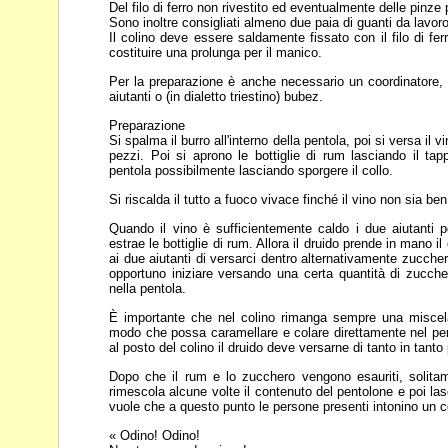
Del filo di ferro non rivestito ed eventualmente delle pinze p
Sono inoltre consigliati almeno due paia di guanti da lavoro
Il colino deve essere saldamente fissato con il filo di fe
costituire una prolunga per il manico.
Per la preparazione è anche necessario un coordinatore, 
aiutanti o (in dialetto triestino) bubez.
Preparazione
Si spalma il burro all'interno della pentola, poi si versa il
pezzi. Poi si aprono le bottiglie di rum
lasciando il ta
pentola
possibilmente lasciando sporgere il collo.
Si riscalda il tutto a fuoco vivace finché il vino non sia b
Quando il vino è sufficientemente caldo i due aiutanti 
estrae le bottiglie di rum. Allora il druido
prende in mano il 
ai
due aiutanti di versarci dentro alternativamente zucche
opportuno iniziare versando una
certa quantità di zucch
nella pentola.
È importante che nel colino rimanga sempre una misce
modo che possa caramellare e colare
direttamente nel pe
al
posto del colino il druido deve versarne di tanto in tanto
Dopo che il rum e lo zucchero vengono esauriti, solitam
rimescola alcune volte il contenuto del pentolone e
poi la
vuole che a
questo punto le persone presenti intonino un c
« Odino! Odino!