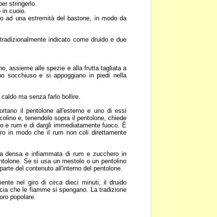
er stringerlo.
 in cuoio.
rro ad una estremità del
bastone, in modo da
tradizionalmente indicato
come druido e due
 vino, assieme alle spezie
e alla frutta tagliata a
ppo socchiuso e si appoggiano in piedi nella
en caldo ma senza farlo
bollire.
portano il pentolone
all'esterno e uno di essi
colino e, tenendolo sopra il pentolone, chiede
ro e rum e di
dargli immediatamente fuoco. È
ero in modo che il rum non coli direttamente
la densa e infiammata di
rum e zucchero in
ntolone. Se si usa un mestolo o un pentolino
 parte del
contenuto all'interno del pentolone.
ente nel giro di circa dieci
minuti, il druido
scia che le fiamme si spengano. La tradizione
oro popolare.