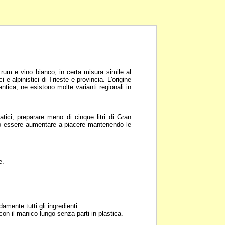
 rum e vino bianco, in
certa misura simile al
i e alpinistici di Trieste e provincia. L'origine
antica, ne
esistono molte varianti regionali in
ratici, preparare meno di
cinque litri di Gran
 essere aumentare a piacere mantenendo le
e.
amente tutti gli
ingredienti.
 con il manico lungo
senza parti in plastica.