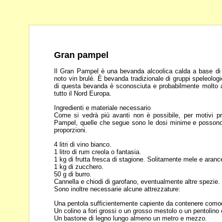
Gran pampel
Il Gran Pampel è una bevanda alcoolica calda a base di
noto vin brulé. È bevanda tradizionale di
gruppi speleologic
di
questa bevanda è sconosciuta e probabilmente molto 
tutto il Nord Europa.
Ingredienti e materiale necessario
Come si vedrà più avanti non è possibile, per motivi p
Pampel, quelle che segue sono le dosi minime e
possono
proporzioni.
4 litri di vino bianco.
1 litro di rum creola o fantasia.
1 kg di frutta fresca di stagione. Solitamente mele e aranc
1 kg di zucchero.
50 g di burro.
Cannella e chiodi di garofano, eventualmente altre spezie.
Sono inoltre necessarie alcune attrezzature:
Una pentola sufficientemente capiente da contenere comod
Un colino a fori grossi o un grosso mestolo o un pentolino
Un bastone di legno lungo almeno un metro e mezzo.