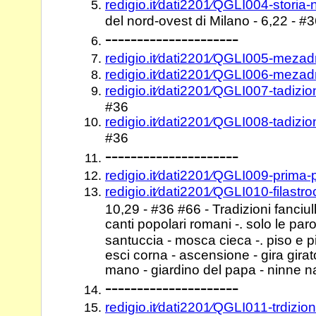
redigio.it⁄dati2201⁄QGLI004-storia
del nord-ovest di Milano - 6,22 - #
---------------------
redigio.it⁄dati2201⁄QGLI005-mezad
redigio.it⁄dati2201⁄QGLI006-mezad
redigio.it⁄dati2201⁄QGLI007-tadizio
#36
redigio.it⁄dati2201⁄QGLI008-tadizio
#36
---------------------
redigio.it⁄dati2201⁄QGLI009-prima
redigio.it⁄dati2201⁄QGLI010-filast
10,29 - #36 #66 - Tradizioni fanciull
canti popolari romani -. solo le paro
santuccia - mosca cieca -. piso e 
esci corna - ascensione - gira girat
mano - giardino del papa - ninne n
---------------------
redigio.it⁄dati2201⁄QGLI011-trdizio