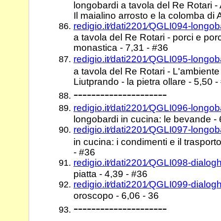
longobardi a tavola del Re Rotari 
Il maialino arrosto e la colomba di 
redigio.it⁄dati2201⁄QGLI094-longob
a tavola del Re Rotari - porci e porc
monastica - 7,31 - #36
redigio.it⁄dati2201⁄QGLI095-longob
a tavola del Re Rotari - L'ambiente 
Liutprando - la pietra ollare - 5,50 
---------------------
redigio.it⁄dati2201⁄QGLI096-long
longobardi in cucina: le bevande - 
redigio.it⁄dati2201⁄QGLI097-longo
in cucina: i condimenti e il trasport
- #36
redigio.it⁄dati2201⁄QGLI098-dialog
piatta - 4,39 - #36
redigio.it⁄dati2201⁄QGLI099-dialo
oroscopo - 6,06 - 36
---------------------