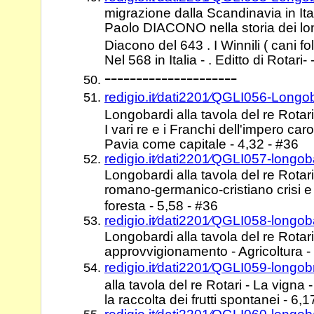
migrazione dalla Scandinavia in Ital
Paolo DIACONO nella storia dei lo
Diacono del 643 . I Winnili ( cani fo
Nel 568 in Italia - . Editto di Rotari
---------------------
redigio.it⁄dati2201⁄QGLI056-Longo
Longobardi alla tavola del re Rota
I vari re e i Franchi dell'impero caro
Pavia come capitale - 4,32 - #36
redigio.it⁄dati2201⁄QGLI057-longob
Longobardi alla tavola del re Rotari 
romano-germanico-cristiano crisi e 
foresta - 5,58 - #36
redigio.it⁄dati2201⁄QGLI058-longob
Longobardi alla tavola del re Rotari 
approvvigionamento - Agricoltura - 
redigio.it⁄dati2201⁄QGLI059-longo
alla tavola del re Rotari - La vigna -
la raccolta dei frutti spontanei - 6,1