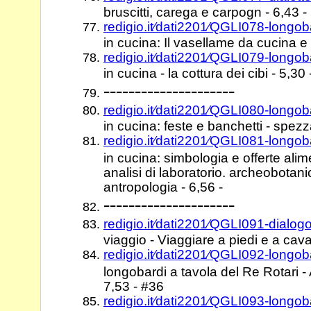
bruscitti, carega e carpogn - 6,43 -
redigio.it⁄dati2201⁄QGLI078-longo
in cucina: Il vasellame da cucina e 
redigio.it⁄dati2201⁄QGLI079-longo
in cucina - la cottura dei cibi - 5,30 
---------------------
redigio.it⁄dati2201⁄QGLI080-longo
in cucina: feste e banchetti - spezz
redigio.it⁄dati2201⁄QGLI081-longo
in cucina: simbologia e offerte alime
analisi di laboratorio. archeobotan
antropologia - 6,56 -
---------------------
redigio.it⁄dati2201⁄QGLI091-dialog
viaggio - Viaggiare a piedi e a cava
redigio.it⁄dati2201⁄QGLI092-longob
longobardi a tavola del Re Rotari 
7,53 - #36
redigio.it⁄dati2201⁄QGLI093-longob