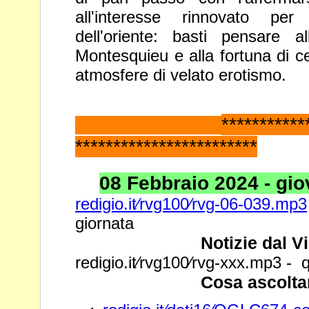
all'interesse rinnovato pe
dell'oriente: basti pensare a
Montesquieu e alla fortuna di
c
atmosfere di velato erotismo.
*********
************************
08 Febbraio 2024 - giov
redigio.it⁄rvg100⁄rvg-06-039.mp3
giornata
Notizie dal V
redigio.it⁄rvg100⁄rvg-xxx.mp3 - q
Cosa ascolta