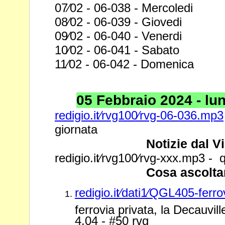
07⁄02 - 06-038 - Mercoledi
08⁄02 - 06-039 - Giovedi
09⁄02 - 06-040 - Venerdi
10⁄02 - 06-041 - Sabato
11⁄02 - 06-042 - Domenica
05 Febbraio 2024 - lune
redigio.it⁄rvg100⁄rvg-06-036.mp3
giornata
Notizie dal V
redigio.it⁄rvg100⁄rvg-xxx.mp3 - q
Cosa ascolta
redigio.it⁄dati1⁄QGL405-ferr
ferrovia privata, la Decauvi
4,04 - #50 rvg