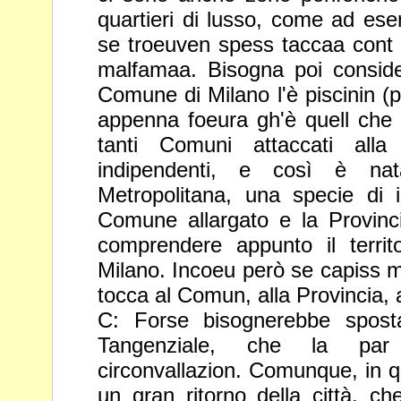
quartieri di lusso, come ad e
se troeuven spess taccaa cont 
malfamaa. Bisogna poi
conside
Comune di Milano l'è piscinin 
appenna
foeura gh'è quell che
tanti Comuni attaccati all
indipendenti, e così è nat
Metropolitana, una specie di i
Comune allargato e la Provinc
comprendere appunto il terri
Milano. Incoeu però se capiss 
tocca al Comun, alla
Provincia, 
C: Forse bisognerebbe sposta
Tangenziale, che la pa
circonvallazion. Comunque, in qu
un gran ritorno della città, c