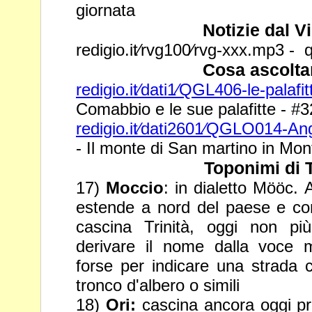
giornata
Notizie dal V
redigio.it⁄rvg100⁄rvg-xxx.mp3 - q
Cosa ascolta
redigio.it⁄dati1⁄QGL406-le-palafi
Comabbio e le sue palafitte - #3
redigio.it⁄dati2601⁄QGLO014-A
- Il monte di San martino in Mon
Toponimi di 
17)
Moccio
: in dialetto Mööc. 
estende a nord del paese e c
cascina Trinità, oggi non pi
derivare il nome dalla voce
forse per indicare una strada c
tronco d'albero o simili
18)
Ori:
cascina ancora oggi pre