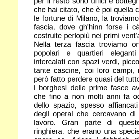
per il resto sono uffici e
botteg
che hai citato, che è poi quella 
le fortune
di Milano, la troviam
fascia, dove gh'hinn forse i cà
costruite perlopiù nei primi vent
Nella terza fascia troviamo 
popolari e quartieri elegant
intercalati con spazi verdi, pic
tante cascine, coi loro campi,
però fatto perdere quasi del tutt
i borghesi delle prime
fasce av
che fino a non molti anni fa 
dello
spazio, spesso affiancati
degli operai che cercavano di 
lavoro. Gran parte di ques
ringhiera, che erano una speci