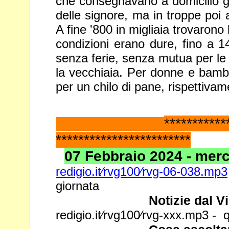
che consegnavano a domicilio g
delle signore, ma in troppe poi a
A fine '800 in migliaia trovarono
condizioni erano dure, fino a 14
senza ferie,
senza mutua per le 
la vecchiaia. Per donne e bambi
per un chilo di pane, rispettivam
*********
************************
07 Febbraio 2024 - merco
redigio.it⁄rvg100⁄rvg-06-038.mp3
giornata
Notizie dal V
redigio.it⁄rvg100⁄rvg-xxx.mp3 - q