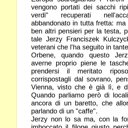
vengono portati dei sacchi ripie
verdi" recuperati
nell'a
abbandonato in tutta fretta: ma
ben altri
pensieri per la testa, 
tale Jerzy Franciszek Kulczycki
veterani che l'ha seguito in tant
Orbene, quando questo Jerzy
averne proprio piene le tasch
prendersi il meritato ripos
corrispostagli dal sovrano, pe
Vienna, visto che è già lì, e d
Quando parliamo però di loca
ancora di un baretto, che all
parlando di un "caffe".
Jerzy non lo sa ma, con la fort
imboccato il filone giusto per