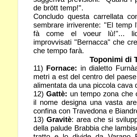
de brött temp!".
Concludo questa carrellata c
sembrare irriverente: "El temp
fà come el voeur lù!"... liq
improvvisati "Bernacca" che cr
che tempo farà.
Toponimi di 
11)
Fornace:
in dialetto Furnà
metri a est del centro del paes
alimentata da una piccola cava di
12)
Gattè:
un tempo zona che o
il nome designa una vasta ar
confina con Travedona e Biandro
13)
Gravitè
: area che si svilu
della palude Brabbia che lambi
tratto e lo divide da Varano 