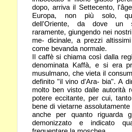
dopo, arriva il Settecento, l'âge
Europa, non più solo, q
dell'Oriente, da dove un 
raramente, giungendo nei nostri
me- dicinale, a prezzi altissim
come bevanda normale.
Il caffè si chiama così dalla re
denominata Kaffà, e si era p
musulmano, che vieta il consumo
definito "il vino d'Ara- bia". A di
molto ben visto dalle autorità re
potere eccitante, per
cui, tant
bene di vietarne assolutamente 
anche
per quanto riguarda g
demonizzato e indicato qu
frequentare la moschea.