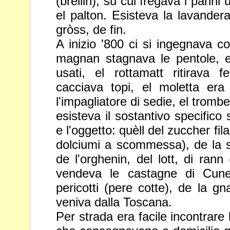
(brellin), su cui fregava i panni
u
el palton. Esisteva la lavander
gròss, de fin.
A inizio '800 ci si ingegnava co
magnan stagnava le pentole, e
usati, el rottamatt ritirava fe
cacciava topi, el moletta era 
l'impagliatore di sedie, el tromb
esisteva il sostantivo specifico
e l'oggetto: quèll del zuccher fila
dolciumi a
scommessa), de la s
de l'orghenin, del lott, di rann
vendeva le castagne di Cuneo
pericotti (pere cotte), de la g
veniva dalla Toscana.
Per strada era facile incontrare 