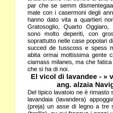
par che se semm dismentegaa de
male con i
casermoni degli ann
hanno dato vita a quartieri n
Gratosoglio, Quarto Oggiaro,
sono molto deperiti, con gro
soprattutto nelle case popolari d
succed de tusscoss e spess
m
abita ormai moltissima gente ch
ciamass milanes, ma
che fatica 
che si ha di noi.
El vicol di lavandee - »
ang. alzaia Navi
Del tipico lavatoio ne è rimasto
lavandaia (lavandera) appoggi
(preja) un asse di legno a tr