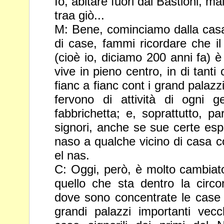
Io, abitare fuori dai Bastioni, ma
traa giò...
M: Bene, cominciamo dalla casa
di case, fammi ricordare che 
(cioè io, diciamo 200 anni fa) 
vive in pieno centro, in di tanti
fianc a fianc cont i grand palazzi 
fervono di attività di
ogni ge
fabbrichetta; e, soprattutto, pa
signori, anche
se sue certe espr
naso a qualche vicino di casa c
el
nas.
C: Oggi, però, è molto cambiato
quello che sta dentro la circ
dove sono concentrate le case di
grandi palazzi importanti vec