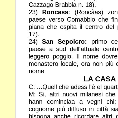
Cazzago Brabbia n. 18).
23)
Roncass
: (Roncàas) zo
paese verso Comabbio che finis
piana che ospita il centro del
17).
24)
San Sepolcro:
primo cen
paese a sud dell'attuale cent
leggero poggio. Il nome dovre
monastero locale, ora non più 
nome
LA CASA (
C: ...Quell che adess l'è el quart
M: Sì, altri nuovi milanesi che
hann cominciaa a vegni chi;
cognome più diffuso in città si
bisogna anche ricordare altri 