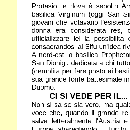
Protasio, e dove è sepolto A
basilica Virginum (oggi San Sim
giovani che votavano
l'esisten
donna era considerata res, c
ufficializzare
lei la possibilit
consacrandosi al Sifu un'idea riv
A nord-est la basilica Propheta
San Dionigi, dedicata a chi tut
(demolita per fare posto ai bast
sua grande fonte battesimale
in
Duomo.
CI SI VEDE PER IL...
Non si sa se sia vero, ma qual
voce che, quando il grande re
salva letteralmente l'Austria e
Europa sbaragliando i Turch