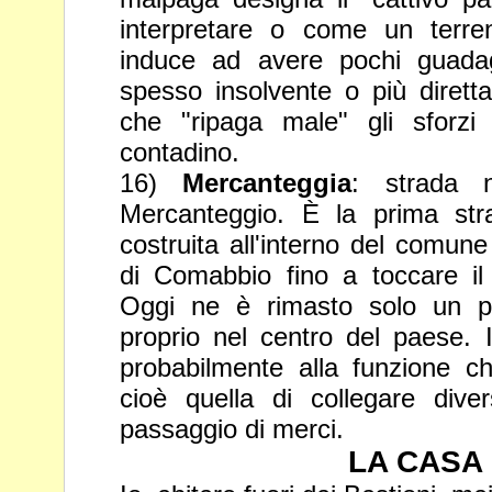
interpretare o come un terre
induce ad
avere pochi guada
spesso insolvente o più diret
che
"ripaga male" gli sforz
contadino.
16)
Mercanteggia
: strada 
Mercanteggio. È la prima str
costruita all'interno del comun
di Comabbio fino a toccare 
Oggi ne è rimasto solo un pi
proprio nel centro del paese. 
probabilmente alla funzione c
cioè quella di collegare
dive
passaggio di merci.
LA CASA (