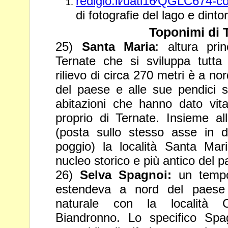
redigio.it⁄dati16⁄QGLC674-c
di fotografie del lago e dinto
Toponimi di 
25)
Santa Maria
: altura pr
Ternate che si sviluppa tutta a
rilievo di circa 270 metri è a no
del paese e alle sue pendici 
abitazioni che hanno dato vi
proprio di Ternate. Insieme
al
(posta sullo stesso asse in d
poggio) la località
Santa Mari
nucleo storico e più antico del p
26)
Selva Spagnoi:
un tempo
estendeva a nord del paese
naturale con la località 
Biandronno. Lo specifico Sp