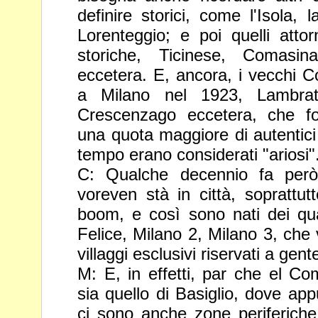
definire storici, come l'Isola, 
Lorenteggio; e poi quelli atto
storiche, Ticinese, Comasina
eccetera. E, ancora, i vecchi
C
a Milano nel 1923, Lambra
Crescenzago
eccetera, che f
una quota maggiore di autentic
tempo erano considerati "ariosi"
C: Qualche decennio fa però
voreven stà in città, soprattut
boom, e così sono nati dei qu
Felice, Milano 2, Milano 3, ch
villaggi esclusivi riservati a gen
M: E, in effetti, par che el Co
sia quello di Basiglio, dove ap
ci sono anche zone periferiche 