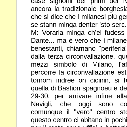
case signorili dei primi del
ancora la tradizionale
borghesi
che si dice che i milanesi più g
se stann
minga denter 'sto serc.
M: Voraria minga ch'el fudess
Dante... ma è vero che i milane
benestanti, chiamano "periferia"
dalla terza circonvallazione, qu
mezzi simbolo di Milano, l'af
percorre la
circonvallazione es
tornom indree on cicinin, si 
quella di Bastion spagnoeu e dell
29-30, per arrivare infine al
Navigli, che oggi sono co
comunque il "vero" centro st
questo centro ci abitano in pochi,