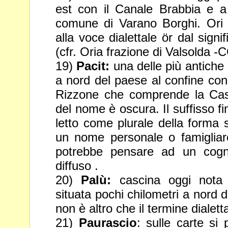
est con il Canale Brabbia e 
comune di Varano Borghi. Ori p
alla voce dialettale ör dal signi
(cfr. Oria frazione di Valsolda -
19)
Pacit:
una delle più antiche l
a nord del paese al confine c
Rizzone che comprende la Casc
del nome è oscura. Il suffisso
f
letto come plurale della forma 
un nome
personale o famiglia
potrebbe pensare ad un cogn
diffuso .
20)
Palù:
cascina oggi nota
situata pochi chilometri a nord d
non è altro che il termine dialett
21)
Paurascio
: sulle carte s