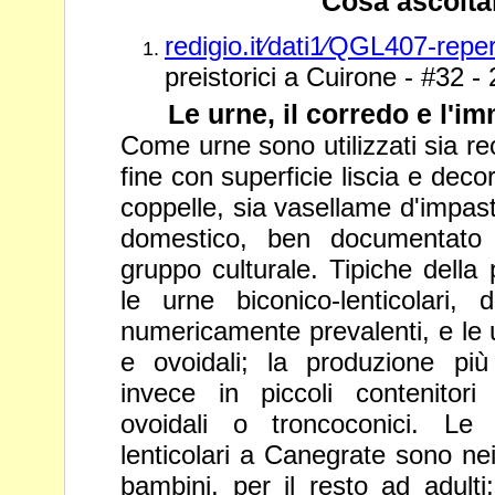
Cosa ascolta
redigio.it⁄dati1⁄QGL407-reper
preistorici a Cuirone - #32 -
Le urne, il corredo e l'i
Come urne sono utilizzati sia recip
fine con superficie liscia e dec
coppelle, sia vasellame d'impas
domestico, ben documentat
gruppo culturale. Tipiche della
le urne
biconico-lenticolari,
numericamente prevalenti, e le 
e ovoidali; la produzione pi
invece in piccoli contenito
ovoidali o troncoconici. Le 
lenticolari a Canegrate sono
ne
bambini, per il resto ad adulti