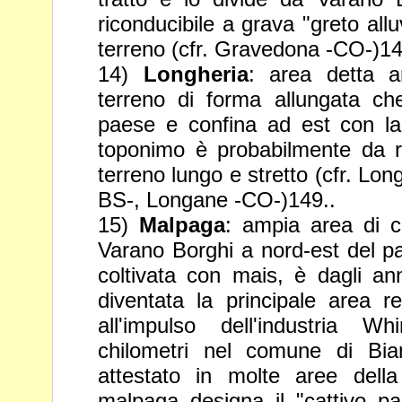
riconducibile a grava "greto
all
terreno (cfr. Gravedona -CO-)14
14)
Longheria
: area detta a
terreno di forma allungata ch
paese e confina ad est con la
toponimo è probabilmente da r
terreno lungo e stretto (cfr. Lon
BS-, Longane -CO-)149..
15)
Malpaga
: ampia area di c
Varano Borghi a nord-est del 
coltivata con mais, è dagli an
diventata la principale area
r
all'impulso dell'industria W
chilometri nel comune di
Bia
attestato in molte aree della
malpaga designa il
"cattivo p