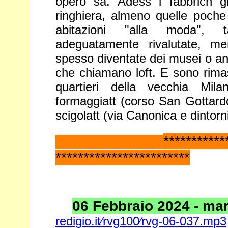
opero sa. Adess i fabbrich g
ringhiera, almeno quelle
poche 
abitazioni "alla moda", 
adeguatamente
rivalutate, m
spesso diventate dei musei o an
che
chiamano loft. E sono rima
quartieri della vecchia Mi
formaggiatt (corso San Gottardo
scigolatt (via Canonica e dintorni
*********
************************
06 Febbraio 2024 - mart
redigio.it⁄rvg100⁄rvg-06-037.mp3