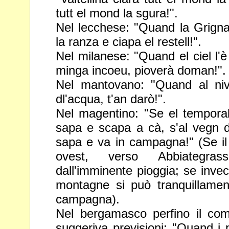
tutt el mond la sgura!".
Nel lecchese: "Quand la Grigna 
la ranza e ciapa el restell!".
Nel milanese: "Quand el ciel l'è
minga incoeu, pioverà doman!".
Nel mantovano: "Quand al niv
dl'acqua, t'an darò!".
Nel magentino: "Se el temporal
sapa e scapa a cà, s'al vegn 
sapa e va in campagna!" (Se il
ovest, verso Abbiategra
dall'imminente pioggia; se invec
montagne si può tranquillame
campagna).
Nel bergamasco perfino il co
suggeriva previsioni: "Quand i p