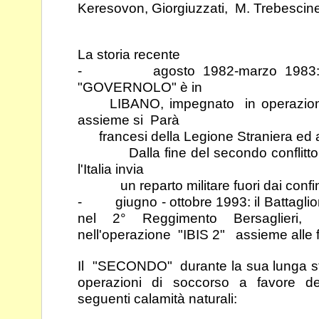
Keresovon, Giorgiuzzati, M.
Trebescine
La storia recente
- agosto 1982-marzo 1983: il 2°
"GOVERNOLO" è in
LIBANO, impegnato in operazioni 
assieme si
Parà
francesi della Legione Straniera ed
Dalla fine del secondo conflitto mo
l'Italia invia
un reparto militare fuori dai confini
- giugno - ottobre 1993: il Battagl
nel 2°
Reggimento Bersaglieri
nell'operazione "IBIS 2"
assieme alle 
Il "SECONDO" durante la sua lunga sto
operazioni di
soccorso a favore del
seguenti calamità naturali: