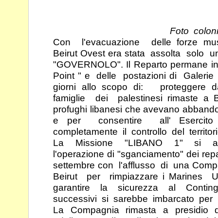
Foto colon
Con l'evacuazione delle forze mus
Beirut Ovest era
stata assolta solo 
"GOVERNOLO". Il Reparto
permane in
Point " e delle postazioni di Galeri
giorni allo scopo di: proteggere 
famiglie dei palestinesi rimaste a Be
profughi libanesi che avevano abbandonat
e per
consentire all' Esercit
completamente il controllo del
territo
La Missione "LIBANO 1" si avv
l'operazione di
"sganciamento" dei repa
settembre con l'afflusso di
una Compa
Beirut per rimpiazzare i Marine
garantire la sicurezza al Conti
successivi si sarebbe imbarcato per 
La Compagnia rimasta a presidi