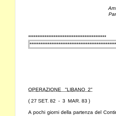
N
Ambasciatore i
Pa
*******************************************
***********************************************
OPERAZIONE "LIBANO 2"
( 27 SET. 82 - 3 MAR. 83 )
A pochi giorni della partenza del Conti