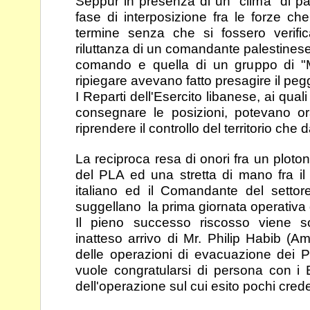
Seppur in presenza di un "clima" di pa
fase di
interposizione fra le forze ch
termine senza che si
fossero verifi
riluttanza di un comandante palestines
comando e quella di un gruppo di "
ripiegare avevano fatto presagire il peg
I Reparti dell'Esercito libanese, ai quali i
consegnare
le posizioni, potevano or
riprendere il controllo del
territorio che 
La reciproca resa di onori fra un ploto
del PLA ed
una stretta di mano fra 
italiano ed il Comandante
del settor
suggellano la prima giornata operativa
Il pieno successo riscosso viene sot
inatteso arrivo di
Mr. Philip Habib (A
delle operazioni di evacuazione
dei P
vuole congratularsi di persona con i 
dell'operazione sul cui esito pochi c