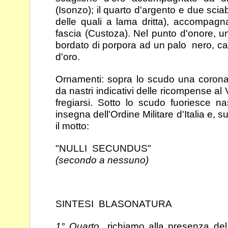
(Isonzo); il quarto d'argento e due
scia
delle quali a lama dritta), accompag
fascia (Custoza). Nel punto d'onore, u
bordato di porpora ad un palo nero, ca
d'oro.
Ornamenti: sopra lo scudo una corona
da nastri
indicativi delle ricompense al V
fregiarsi. Sotto lo
scudo fuoriesce na
insegna dell'Ordine Militare d'Italia
e, su
il motto:
"NULLI SECUNDUS"
(secondo a nessuno)
SINTESI BLASONATURA
1° Quarto
richiamo alla presenza del