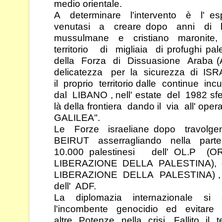
medio orientale.
A determinare l'intervento è l' es
venutasi a
creare dopo anni di l
mussulmane e cristiano
maronite
territorio di migliaia di profughi pa
della Forza di Dissuasione Araba (
delicatezza per la sicurezza di ISR
il
proprio territorio dalle continue inc
dal LIBANO ,
nell' estate del 1982 sfe
là della frontiera dando il
via all' op
GALILEA".
Le Forze israeliane dopo travolg
BEIRUT
asserragliando nella par
10.000 palestinesi dell'
OL.P (O
LIBERAZIONE DELLA PALESTINA),
LIBERAZIONE DELLA PALESTINA) ,
dell' ADF.
La diplomazia internazionale si 
l'incombente
genocidio ed evitare i
altre Potenze nella crisi.
Fallito il 