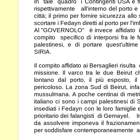
In tale quadro i Contingenti USA e fr
rispettivamente all'interno del porto e 
città; il primo
per fornire sicurezza allo
scortare i Fedayn diretti al
porto per l'i
Al "GOVERNOLO" è invece affidato il
compito
specifico di interporsi fra le 
palestinesi, e di
portare quest'ultime
SIRIA.
Il compito affidato ai Bersaglieri risulta 
missione. Il
varco tra le due Beirut c
lontano dal porto, il più
esposto, il
pericoloso. La zona Sud di Beirut, infa
mussulmana. A poche centinai di metr
italiano ci sono i campi palestinesi d
insediati i Fedayn con le loro famiglie
prioritario dei
falangisti di Gemayel. Ino
da assolvere imponeva il
frazionament
per soddisfare contemporaneamente 