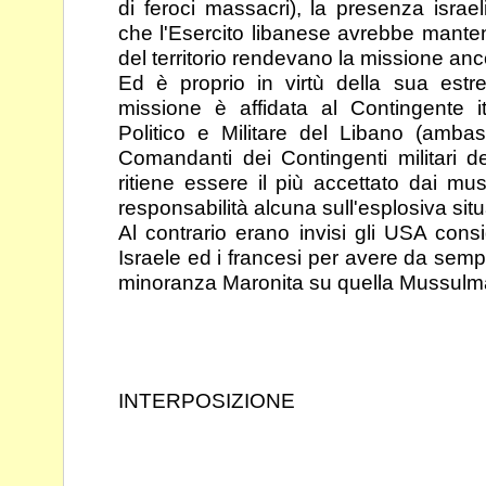
di feroci
massacri), la presenza israel
che l'Esercito libanese
avrebbe mantenu
del territorio rendevano la missione
anc
Ed è proprio in virtù della sua est
missione è affidata
al Contingente i
Politico e Militare del Libano
(ambasc
Comandanti dei Contingenti militari d
ritiene essere il più accettato dai m
responsabilità alcuna sull'esplosiva sit
Al contrario erano invisi gli USA consid
Israele ed i
francesi per avere da sempr
minoranza Maronita su
quella Mussulm
INTERPOSIZIONE