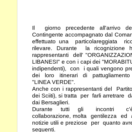
Il giorno precedente all'arrivo d
Contingente
accompagnato dal Comand
effettuato una
particolareggiata ric
rilevare. Durante la ricognizione
rappresentanti dell' "ORGANIZZAZ
LIBANESI" e con i capi dei "MORABIT
indipendenti), con i quali vengono pr
dei
loro itinerari di pattugliament
"LINEA VERDE".
Anche con i rappresentanti del Parti
dei Sciiti), si
tratta per farli arretrar
dai Bersaglieri.
Durante tutti gli incontri c'è
collaborazione, molta
gentilezza ed 
notizie utili e preziose per quanto
avr
seguenti.