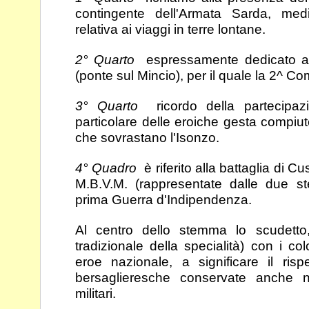
contingente
dell'Armata Sarda, medi
relativa ai viaggi in terre
lontane.
2° Quarto
espressamente dedicato a
(ponte sul
Mincio), per il quale la 2^ C
3° Quarto
ricordo della partecipa
particolare delle
eroiche gesta compiut
che sovrastano l'Isonzo.
4° Quadro
è riferito alla battaglia di 
M.B.V.M.
(rappresentate dalle due st
prima Guerra
d'Indipendenza.
Al centro dello stemma lo scudetto,
tradizionale della
specialità) con i co
eroe nazionale, a significare il
risp
bersaglieresche conservate anche 
militari.