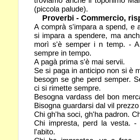
troviamo anche il toponimo Ma
(piccola palude).
Proverbi - Commercio, ri
A comprà s'impara a spend, e
si impara a spendere, ma anch
morì s'è semper i n temp. - A
sempre in tempo.
A pagà prima s'è mai servii.
Se si paga in anticipo non si è m
besogn se ghe perd semper. S
ci si rimette sempre.
Besogna vardass del bon merca
Bisogna guardarsi dal vil prezz
Chi gh'ha soci, gh'ha padron. Ch
Chi impresta, perd la vesta. 
l'abito.