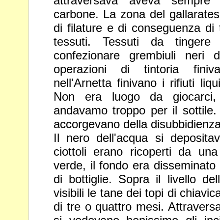
attraversava aveva sempre
carbone. La zona del gallarate
di filature e di conseguenza di 
tessuti. Tessuti da tinger
confezionare grembiuli neri d
operazioni di tintoria fin
nell'Arnetta finivano i rifiuti liq
Non era luogo da giocarci
andavamo troppo per il sottil
accorgevano della
disubbidienza
Il nero dell'acqua si depositav
ciottoli erano ricoperti da u
verde, il fondo era disseminato d
di bottiglie. Sopra il livello de
visibili le tane dei topi di chiavi
di tre o quattro mesi.
Attravers