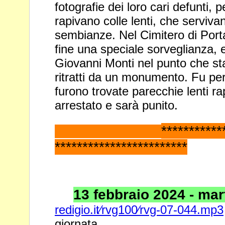
fotografie dei loro cari defunti, p
rapivano colle lenti, che serviv
sembianze. Nel Cimitero di Porta 
fine una speciale
sorveglianza, e
Giovanni Monti nel punto che st
ritratti
da un monumento. Fu perqu
furono trovate parecchie lenti ra
arrestato e sarà punito.
*********
************************
13 febbraio 2024 - mart
redigio.it⁄rvg100⁄rvg-07-044.mp3
giornata