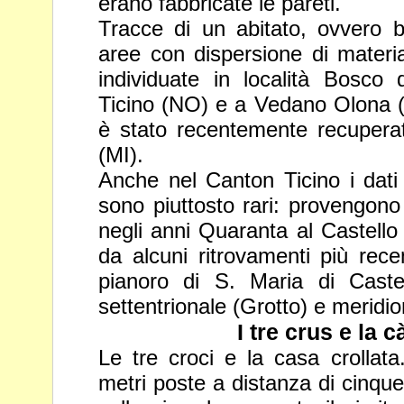
erano
fabbricate le pareti.
Tracce di un abitato, ovvero 
aree con dispersione di mater
individuate in località Bosco
Ticino (NO) e a Vedano Olona 
è stato recentemente recuperat
(MI).
Anche nel Canton Ticino i dati r
sono piuttosto rari: provengo
negli anni Quaranta al Castello
da alcuni ritrovamenti più rece
pianoro di S. Maria di Caste
settentrionale (Grotto) e
meridio
I tre crus e la 
Le tre croci e la casa crollata
metri poste a distanza di cinqu