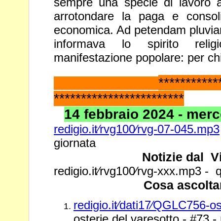
sempre una specie
di lavoro 
arrotondare la paga e consoli
economica.
Ad petendam pluvia
informava lo spirito reli
manifestazione popolare: per ch
*********
************************
14 febbraio 2024 - merco
redigio.it⁄rvg100⁄rvg-07-045.mp3
giornata
Notizie dal V
redigio.it⁄rvg100⁄rvg-xxx.mp3 - q
Cosa ascolta
redigio.it⁄dati17⁄QGLC756-o
osterie del varesotto - #73 -