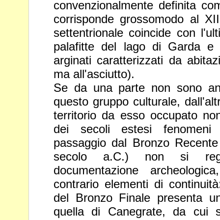
convenzionalmente definita c
corrisponde grossomodo al XIII
settentrionale coincide con l'u
palafitte del lago di Garda e d
arginati caratterizzati da abita
ma all'asciutto).
Se da una parte non sono anco
questo gruppo culturale, dall'a
territorio da esso occupato no
dei secoli estesi fenomen
passaggio dal Bronzo Recente 
secolo a.C.) non si
re
documentazione archeologic
contrario elementi di
continuit
del Bronzo Finale presenta un
quella di
Canegrate, da cui 