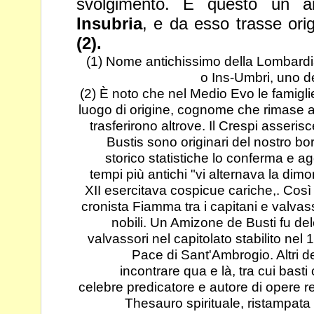
svolgimento. È questo un an
Insubria
, e da esso trasse orig
(2).
(1) Nome antichissimo della Lombardia
o Ins-Umbri, uno de
(2) È noto che nel Medio Evo le famigli
luogo di origine, cognome che rimase 
trasferirono altrove. Il Crespi asseris
Bustis sono originari del nostro bor
storico statistiche lo conferma e a
tempi più antichi "vi alternava
la dimor
XII esercitava cospicue cariche,. Cos
cronista
Fiamma tra i capitani e valvass
nobili. Un Amizone de Busti fu del
valvassori nel capitolato stabilito nel
Pace di Sant'Ambrogio. Altri d
incontrare qua e là, tra cui basti
celebre predicatore e autore di opere
r
Thesauro spirituale, ristampat