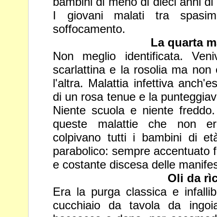
bambini di meno di dieci anni di
I giovani malati tra spasi
soffocamento.
La quarta m
Non meglio identificata. Veni
scarlattina e la rosolia ma non 
l'altra. Malattia infettiva anch'
di un rosa tenue e la punteggia
Niente scuola e niente freddo
queste malattie che non
e
colpivano tutti i bambini di e
parabolico: sempre
accentuato f
e costante discesa delle manife
Oli da rì
Era la purga classica e infallib
cucchiaio da tavola da ingoi