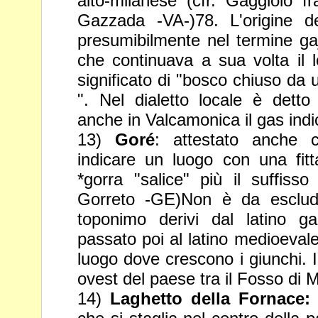
alto-milanese (cfr. Gaggiolo f
Gazzada -VA-)78. L'origine d
presumibilmente nel termine
ga
che continuava a sua volta il 
significato di
"bosco chiuso da u
". Nel dialetto locale è det
anche in Valcamonica il gas indic
13)
Goré
: attestato anche
indicare un luogo con una fitt
*gorra "salice" più il suffisso 
Gorreto -GE)Non è da esclude
toponimo derivi dal latino ga
passato poi al latino medioeval
luogo dove crescono i giunchi. I
ovest del paese tra il
Fosso di M
14)
Laghetto della Fornace: