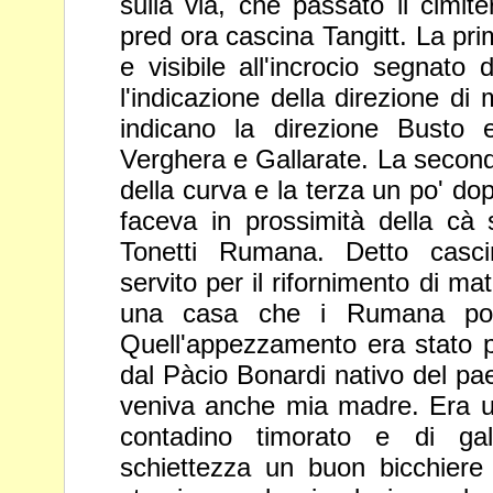
sulla via, che passato il cimite
pred ora cascina Tangitt. La pr
e visibile all'incrocio segnato 
l'indicazione della
direzione di 
indicano la direzione Busto e
Verghera e
Gallarate. La secon
della curva e la terza un po' do
faceva in prossimità della cà 
Tonetti Rumana. Detto casc
servito per il rifornimento di ma
una casa che i Rumana p
Quell'appezzamento era stato 
dal Pàcio Bonardi nativo
del pa
veniva anche mia madre. Era un
contadino
timorato e di ga
schiettezza un buon bicchiere