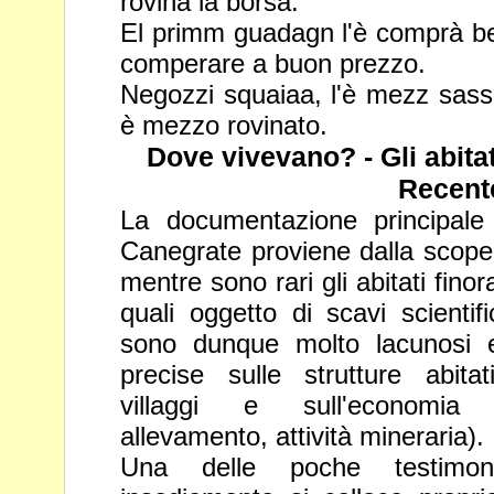
rovina la borsa.
El primm guadagn l'è comprà be
comperare a buon prezzo.
Negozzi squaiaa, l'è mezz sassi
è mezzo rovinato.
Dove vivevano? - Gli abitat
Recent
La documentazione principale ri
Canegrate proviene dalla scop
mentre sono rari gli abitati finor
quali oggetto di scavi scientif
sono dunque molto lacunosi 
precise sulle strutture
abita
villaggi e sull'economia p
allevamento, attività
mineraria).
Una delle poche testimoni