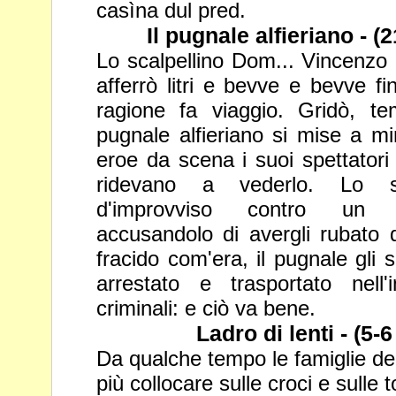
casìna dul pred.
Il pugnale alfieriano - 
Lo scalpellino Dom... Vincenzo i
afferrò litri e bevve e bevve f
ragione fa viaggio. Gridò, t
pugnale alfieriano si mise a m
eroe da scena i suoi spettatori
ridevano a vederlo. Lo
d'improvviso contro un av
accusandolo di avergli rubato
fracido com'era, il pugnale gli s
arrestato e trasportato
nell
criminali: e ciò va bene.
Ladro di lenti - (5
Da qualche tempo le famiglie deg
più collocare sulle croci e sulle