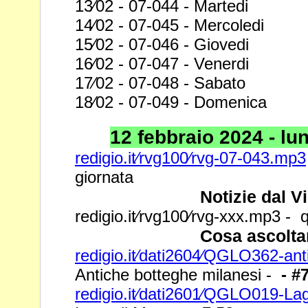
13⁄02 - 07-044 - Martedi
14⁄02 - 07-045 - Mercoledi
15⁄02 - 07-046 - Giovedi
16⁄02 - 07-047 - Venerdi
17⁄02 - 07-048 - Sabato
18⁄02 - 07-049 - Domenica
12 febbraio 2024 - lun
redigio.it⁄rvg100⁄rvg-07-043.mp3
giornata
Notizie dal V
redigio.it⁄rvg100⁄rvg-xxx.mp3 - q
Cosa ascolta
redigio.it⁄dati2604⁄QGLO362-an
Antiche botteghe milanesi -
- #
redigio.it⁄dati2601⁄QGLO019-L