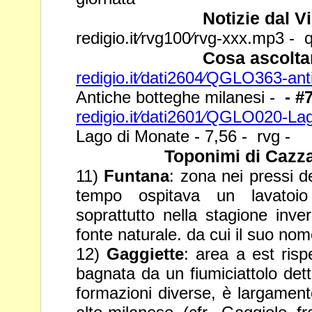
Notizie dal V
redigio.it⁄rvg100⁄rvg-xxx.mp3 - q
Cosa ascolta
redigio.it⁄dati2604⁄QGLO363-an
Antiche botteghe milanesi -
- #
redigio.it⁄dati2601⁄QGLO020-L
Lago di Monate - 7,56 - rvg -
Toponimi di Cazz
11)
Funtana
: zona nei pressi 
tempo ospitava un lavatoio 
soprattutto nella stagione inve
fonte naturale. da cui il suo nom
12)
Gaggiette
: area a est risp
bagnata da un fiumiciattolo det
formazioni diverse, è largamente