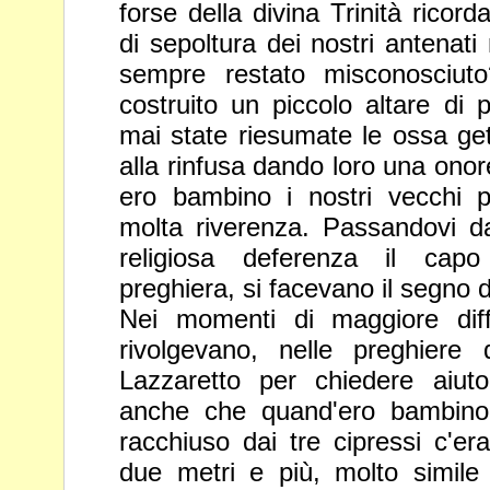
forse della divina Trinità ricor
di sepoltura dei nostri antenati
sempre restato
misconosciut
costruito un piccolo altare di
mai state
riesumate le ossa ge
alla rinfusa dando loro una ono
ero bambino i nostri vecchi 
molta riverenza. Passandovi d
religiosa deferenza il ca
preghiera, si facevano il segno 
Nei momenti di maggiore diffi
rivolgevano, nelle preghiere 
Lazzaretto per chiedere aiut
anche che quand'ero bambin
racchiuso dai tre cipressi c'er
due metri e più, molto simil