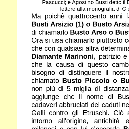
Pascucci; e Agostino Busti
detto il
lettore alla monografia di G
Ma poichè quattrocento anni f
Busti Arsizio (1) o Busto Arsi
di chiamarlo
Busto Arso o Bus
Ora si usa chiamarlo piuttosto 
che con qualsiasi altra determin
Diamante Marinoni,
patrizio e
che la causa di questo cam
bisogno di distinguere il nostr
chiamato
Busto Piccolo o Bu
non più di 5 miglia di distanza
aggiunge che il nome di Bus
cadaveri abbruciati dei caduti nel
Galli contro gli Etruschi. Ciò
intorno all'origine, antichità 
milanesi e con lui
s'accorda
B