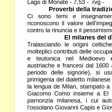
Lago di Monate - 7,53 - rvg -
Proverbi della tradi
Ci sono temi e insegnamen
riconoscono il valore dell'impe
contro la rinuncia e il pessimism
El milanes del d
Tralasciando le origini celtich
molteplici contributi delle occup
e teutonica nel Medioevo e
austriache e francesi dal 1600
periodo delle signorie), si 
primigenia del dialetto milanese 
la lengua de Milan, stampato a
Giacomo Como insieme a
El 
parnonzia milanesa, i cui aut
l'ossolano Giovanni
Capis e Giov