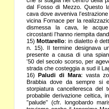
che si staglia nel centro della
dal Fosso di Mezzo. Questo l
cava dove avveniva l'estrazion
vicina Fornace per la realizzazi
dismessa la
cava, le acque
circostanti l'hanno riempita dand
15)
Mottarello
: in dialetto è de
n. 15). Il termine designava 
presente a causa di una spiana
'50 del secolo scorso, per agev
strada che costeggia a sud il La
16)
Paludi di Mara
: vasta zo
Brabbia dove da sempre si e
storpiatura cancelleresca del t
probabile derivazione celtica, i
"palude" (cfr. longobardo mari