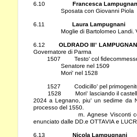
6.10
Francesca Lampugnan
Sposata con Giovanni Piola
6.11
Laura Lampugnani
Moglie di Bartolomeo Landi. Vis
6.12
OLDRADO III
°
LAMPUGNAN
Governatore di Parma
1507 Testo' col fidecommesso di 
Senatore nel 1509
Mori' nel 1528
1527 Codicillo' pel primogenito s
1528 Mori' lasciando il castello, 4
2024 a Legnano, piu' un sedime da 
processo del 1550.
m. Agnese Visconti colla do
enunciato dalle DD.e OTTAVIA e LUCRE
6.13
Nicola Lampugnani