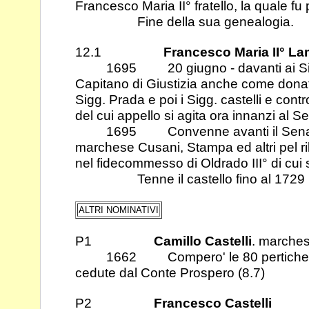
Francesco Maria II° fratello, la quale fu
Fine della sua genealogia.
12.1
Francesco Maria II° L
1695 20 giugno - davanti ai Sigg.
Capitano di Giustizia anche come dona
Sigg. Prada e poi i Sigg. castelli e con
del cui
appello si agita ora innanzi al 
1695 Convenne avanti il Senato de
marchese Cusani, Stampa ed altri pel r
nel fidecommesso di Oldrado III° di cui s
Tenne il castello fino al 1729
ALTRI NOMINATIVI
P1
Camillo Castelli
. marches
1662 Compero' le 80 pertiche del
cedute dal Conte Prospero (8.7)
P2
Francesco Castelli