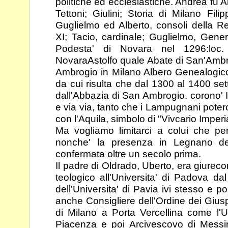
politiche ed ecclesiastiche. Andrea fu
Tettoni; Giulini; Storia di Milano
Filip
Guglielmo ed Alberto, consoli della R
XI;
Tacio, cardinale; Guglielmo, Gener
Podesta' di Novara nel 1296:
loc
Novara
Astolfo quale Abate di
San'Ambr
Ambrogio in Milano Albero Genealogico
da cui risulta che dal 1300 al 1400 se
dall'Abbazia di San Ambrogio.
corono' I
e via via, tanto che i Lampugnani potero
con l'Aquila, simbolo di "Vivcario Imperi
Ma vogliamo limitarci a colui che per
nonche' la presenza in Legnano de
confermata oltre un secolo prima.
Il padre di Oldrado, Uberto, era giurecons
teologico all'Universita' di Padova d
dell'Universita' di Pavia ivi stesso
e poi
anche Consigliere dell'Ordine dei Giusper
di
Milano a Porta Vercellina come l'Ub
Piacenza e poi Arcivescovo di Messi