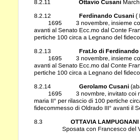
8.2.11
Ottavio Cusani
March
8.2.12
Ferdinando Cusani
( 
1695 3 novembre, insieme con abat
avanti al Senato Ecc.mo dal Conte
Fran
pertiche 100 circa a Legnano del fidec
8.2.13
Frat.lo di Ferdinand
1695 3 novembre, insieme con abat
avanti al Senato Ecc.mo dal Conte
Fran
pertiche 100 circa a Legnano del fidec
8.2.14
Gerolamo Cusani
(ab
1695 3 novmbre, invitato coi nipo
maria II° per rilascio di 100 pertiche cir
fidecommesso di Oldrado III° avanti il 
8.3
OTTAVIA LAMPUGNANI
Sposata con Francesco del V