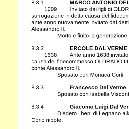
8.3.1
MARCO ANTONIO DE
1609 Invitato dai figli di OLDRAD
surrogazione in detta causa del
fideco
ante anno nuovamente invitato dai dett
Alessandro II.
Morto e finito la generazione d
8.3.2
ERCOLE DAL VERME
1638 Ante anno 1638 invitato per
causa del fidecommesso OLDRADO III da
conte Alessandro II.
Sposato con Monaca Corti
8.3.3
Francesco Del Verme
Sposato con Isabella Viscont
8.3.4
Giacomo Luigi Dal Ve
Diedero i beni di Legnano alla C
Corio nipote.