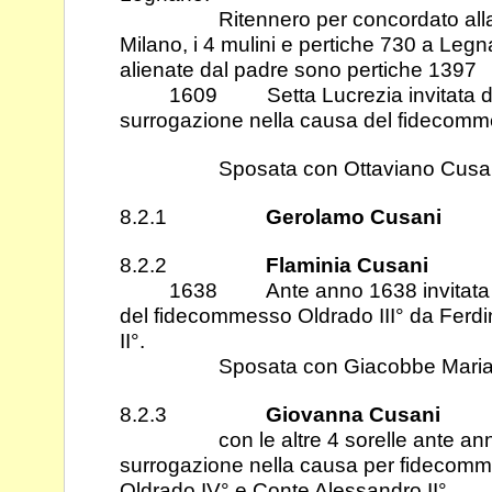
Ritennero per concordato alla ce
Milano, i 4 mulini e pertiche 730 a Le
alienate dal padre sono pertiche 1397
1609 Setta Lucrezia invitata dai fi
surrogazione nella causa del fidecom
Sposata con Ottaviano Cusani
8.2.1
Gerolamo Cusani
8.2.2
Flaminia Cusani
1638 Ante anno 1638 invitata per
del fidecommesso Oldrado III° da Fer
II°.
Sposata con Giacobbe Maria 
8.2.3
Giovanna Cusani
con le altre 4 sorelle ante anno 
surrogazione nella causa per fidecom
Oldrado IV° e Conte Alessandro II°