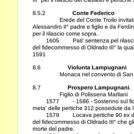
8.5.2
Conte Federico
Erede del Conte Troilo invitato d
Alessandro II° padre e figlio e da Ferdi
per il rilascio come sopra.
1605 Pati' sentenza pel rilascio d
del fidecommesso di Oldrado III° la qu
1591
8.6
Violunta Lampugnani
Monaca nel convento di San Ber
8.7
Prospero Lampugnani
.
Figlio di Polissena Marliani
1577 - 1586 - Sostenno sul fidec
meta' delle pertiche 312 possedute da 
1579 Locava pertiche 90 ex della 
del fidecommesso di Oldrado III° che gl
morte del padre.