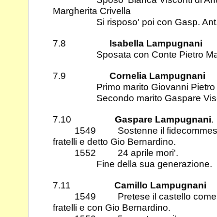
Margherita Crivella
Si risposo' poi con Gasp. Ant
7.8
Isabella Lampugnani
Sposata con Conte Pietro Maria
7.9
Cornelia Lampugnani
Primo marito Giovanni Pietro 
Secondo marito Gaspare Visc
7.10
Gaspare Lampugnani
.
1549 Sostenne il fidecommesso di
fratelli e detto Gio Bernardino.
1552 24 aprile mori'.
Fine della sua generazione.
7.11
Camillo Lampugnani
1549 Pretese il castello come prim
fratelli e con Gio Bernardino.