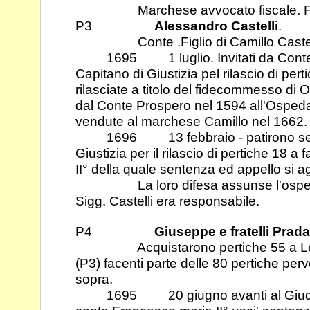
Marchese avvocato fiscale. Figlio 
P3
Alessandro Castelli
.
Conte .Figlio di Camillo Castell
1695 1 luglio. Invitati da Conte Fr
Capitano di Giustizia pel rilascio di per
rilasciate a titolo del fidecommesso di 
dal
Conte Prospero nel 1594 all'Ospeda
vendute al marchese Camillo nel 1662.
1696 13 febbraio - patirono sent
Giustizia per il rilascio di pertiche 18 a 
II° della quale sentenza ed appello si a
La loro difesa assunse l'ospedale
Sigg. Castelli era responsabile.
P4
Giuseppe e fratelli Prada
Acquistarono pertiche 55 a Legnano
(P3) facenti parte delle 80 pertiche
perv
sopra.
1695 20 giugno avanti al Giudice 