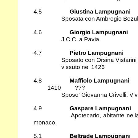
4.5
Giustina Lampugnani
Sposata con Ambrogio Bozuli 
4.6
Giorgio Lampugnani
J.C.C. a Pavia.
4.7
Pietro Lampugnani
Sposato con Orsina Vistarini
vissuto nel 1426
4.8
Maffiolo Lampugnani
1410 ???
Sposo' Giovanna Crivelli. Viven
4.9
Gaspare Lampugnani
Apotecario, abitante nella parr
monaco.
5.1
Beltrade Lampugnani