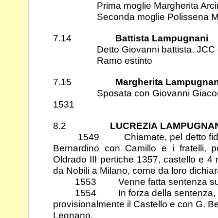
Prima moglie Margherita Arcin
Seconda moglie Polissena Mar
7.14
Battista Lampugnani
Detto Giovanni battista. JCC di M
Ramo estinto
7.15
Margherita Lampugnan
Sposata con Giovanni Giacomo R
1531
8.2
LUCREZIA
LAMPUGNAN
1549 Chiamate, pel detto fideco
Bernardino con Camillo e i fratelli,
p
Oldrado III pertiche 1357, castello e 
da Nobili a Milano, come da loro dichi
1553 Venne fatta sentenza su d
1554 In forza della sentenza, ril
provisionalmente il Castello e con G. 
Legnano.