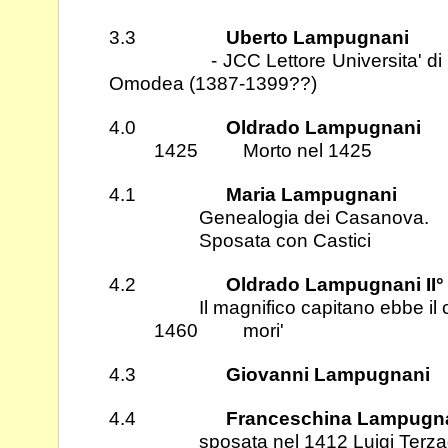
3.3
Uberto Lampugnani
- JCC Lettore Universita' di Pav
Omodea (1387-1399??)
4.0
Oldrado Lampugnani
1425 Morto nel 1425
4.1
Maria Lampugnani
Genealogia dei Casanova.
Sposata con Castici
4.2
Oldrado Lampugnani II°
Il magnifico capitano ebbe il cas
1460 mori'
4.3
Giovanni Lampugnani
4.4
Franceschina Lampugn
sposata nel 1412 Luigi Terza