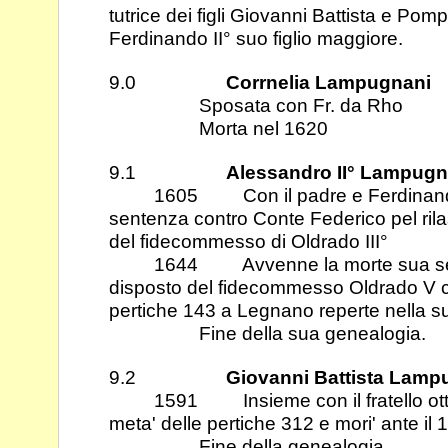
tutrice dei figli Giovanni Battista e Po
Ferdinando II° suo figlio maggiore.
9.0
Corrnelia Lampugnani
Sposata con Fr. da Rho
Morta nel 1620
9.1
Alessandro II° Lampugn
1605 Con il padre e Ferdinando I
sentenza contro Conte Federico pel ril
del fidecommesso di Oldrado III°
1644 Avvenne la morte sua senza fi
disposto del fidecommesso Oldrado V
pertiche 143 a Legnano reperte nella su
Fine della sua genealogia.
9.2
Giovanni Battista Lamp
1591 Insieme con il fratello ottenn
meta' delle pertiche 312 e mori' ante il 
Fine della genealogia.