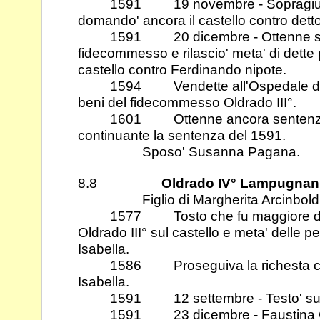
1591 19 novembre - Sopragiunta l
domando' ancora il castello contro det
1591 20 dicembre - Ottenne sent
fidecommesso e rilascio' meta' di dette
castello contro Ferdinando nipote.
1594 Vendette all'Ospedale della
beni del fidecommesso Oldrado III°.
1601 Ottenne ancora sentenza c
continuante la sentenza del 1591.
Sposo' Susanna Pagana.
8.8
Oldrado IV° Lampugnan
Figlio di Margherita Arcinbold
1577 Tosto che fu maggiore doma
Oldrado III° sul castello e meta' delle p
Isabella.
1586 Proseguiva la richesta contro
Isabella.
1591 12 settembre - Testo' sul f
1591 23 dicembre - Faustina Cus