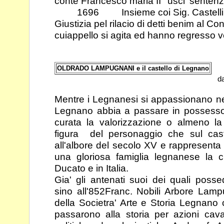
conte Francesco maria II° usci' sentenz
1696 Insieme coi Sig. Castelli (P2
Giustizia pel rilacio di detti benim al Co
cuiappello si agita ed hanno regresso ver
OLDRADO LAMPUGNANI e il castello di Legnano
d
Mentre i Legnanesi si appassionano nel
Legnano abbia a passare in possess
curata la valorizzazione o almeno la
figura del personaggio che
sul cas
all'albore del secolo XV e rappresenta i
una gloriosa
famiglia legnanese la 
Ducato e in Italia.
Gia' gli antenati suoi dei quali poss
sino all'852
Franc. Nobili Arbore Lam
della Societra' Arte e Storia Legnano
c
passarono alla storia per azioni cava