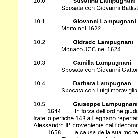
10.0
Susanna Lampugnani
Sposata con Giovanni Battista 
10.1
Giovanni Lampugnani
Morto nel 1622
10.2
Oldrado Lampugnani
Monaco JCC nel 1624
10.3
Camilla Lampugnani
Sposata con Giovanni Gatto
10.4
Barbara Lampugnani
Sposata con Luigi meraviglia
10.5
Giuseppe Lampugnani
1644 In forza dell'ordine giudiziale
fratello pertiche 143 a Legnano reperta
Alessandro II° proveniente dal fidecom
1658 a causa della sua morte i be