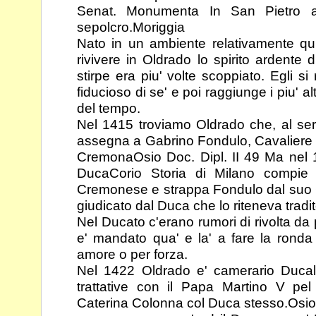
Senat. Monumenta
In San
Pietro
sepolcro.
Moriggia
Nato in un ambiente relativamente qu
rivivere in Oldrado lo spirito ardente 
stirpe era piu' volte scoppiato. Egli si
fiducioso di se' e poi
raggiunge i piu' al
del tempo.
Nel 1415 troviamo Oldrado che, al serv
assegna a Gabrino Fondulo, Cavaliere
Cremona
Osio Doc. Dipl. II 49
Ma nel 1
Duca
Corio Storia di Milano
compie u
Cremonese e strappa Fondulo dal suo 
giudicato dal Duca che lo riteneva tradit
Nel Ducato c'erano rumori di rivolta da 
e' mandato qua' e la' a fare la rond
amore o per forza.
Nel 1422 Oldrado e' camerario Ducal
trattative con il Papa Martino V pe
Caterina Colonna col Duca stesso.
Osio