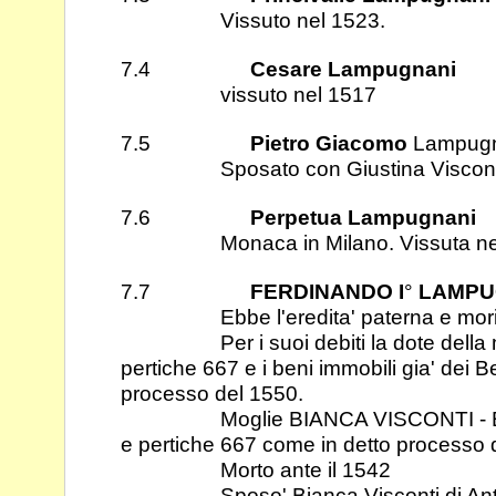
Vissuto nel 1523.
7.4
Cesare Lampugnani
vissuto nel 1517
7.5
Pietro Giacomo
Lampugn
Sposato con Giustina Viscont
7.6
Perpetua Lampugnani
Monaca in Milano. Vissuta nel
7.7
FERDINANDO I
°
LAMPU
Ebbe l'eredita' paterna e mori'
Per i suoi debiti la dote della mog
pertiche 667 e i beni immobili gia' dei 
processo del 1550.
Moglie BIANCA VISCONTI - Essa e
e pertiche 667 come in detto processo 
Morto ante il 1542
Sposo' Bianca Visconti di Antoni