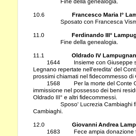
Fine della genealogia.
10.6
Francesco Maria I° La
Sposato con Francesca Vismara e t
11.0
Ferdinando III° Lampu
Fine della genealogia.
11.1
Oldrado IV Lampugnan
1644 Insieme con Giuseppe suo zi
Legnano repertate nell'eredita' del Con
prossimi chiamati nel fidecommesso di O
1568 Per la morte del Conte Gius
immissione nel possesso dei beni residu
Oldrado III° e altri fidecommessi.
Sposo' Lucrezia Cambiaghi figli
Cambiaghi.
12.0
Giovanni Andrea Lampu
1683 Fece ampia donazione fra vi