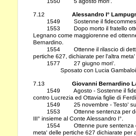
1550 5 agosto mori'.
7.12
Alessandro I° Lampug
1549 Sostenne il fidecommesso d
1553 Dopo morto il fratello ottenn
Legnano come maggiorenne ed ottenne 
Bernardino.
1554 Ottenne il rilascio di detto C
pertiche 627, dichiarate per l'altra meta
1577 27 giugno mori'.
Sposato con Lucia Gambaloit
7.13
Giovanni Bernardino 
1549 Agosto - Sostenne il fideco
contro Lucrezia ed Ottavia figlie di Ferd
1549 25 novembre - Testo' sul 
1553 Ottenne sentenza per detto
III° insieme al Conte Alessandro I°.
1554 Ottenne pure sentenza e rila
meta' delle pertiche 627 dichiarate per 