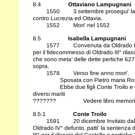
8.4
Ottaviano Lampugnani
1550 3 settembre prosegui' la cau
contro Lucrezia ed Ottavia.
1552 Mori' nel 1552
8.5
Isabella Lampugnani
1577 Convenuta da Oldrado IV° e 
per il fidecommesso di Oldrado III° rilas
che sono meta' delle dette pertiche 627
sopra.
1578 Verso fine anno mori'.
Sposata con Pietro maria Rossi 
Ebbe due figli Conte Troilo e Co
diversi mariti
??????? Vedere libro memori
8.5.1
Conte Troilo
1591 20 dicembre Invitato dal cont
Oldrado IV° defunto, patti' la sentenza 
III° per il rilascio del Castello e pertiche