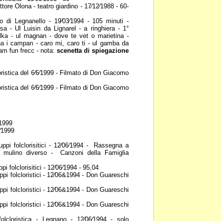
tore Olona - teatro giardino -
17⁄12⁄1988 - 60-
o di Legnanello - 19⁄03⁄1994 -
105 minuti -
esa - Ul
Luisin da Lignarel - a ringhiera - 1°
lka - ul magnan - dove te vet o marietina -
na i campan - caro mi, caro ti - ul
gamba da
 fam fun
frecc - nota:
scenetta di spiegazione
ristica del 6⁄6⁄1999 - Filmato
di Don Giacomo
ristica del 6⁄6⁄1999 - Filmato
di Don Giacomo
⁄1999
⁄1999
pi folclorisitici - 12⁄06⁄1994 -
Rassegna a
el mulino
diverso - Canzoni della Famiglia
i folclorisitici - 12⁄06⁄1994 -
95,04
pi folcloristici - 12⁄06&1994 -
Don Guareschi
pi folcloristici - 12⁄06&1994 -
Don Guareschi
pi folcloristici - 12⁄06&1994 -
Don Guareschi
lcloristica - Legnano -
12⁄06⁄1994 - solo