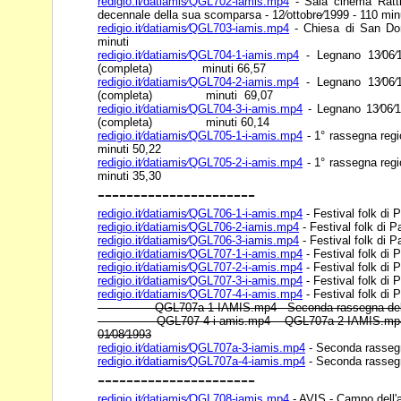
redigio.it⁄datiamis⁄QGL702-iamis.mp4
- Sala cinema Ratt
decennale della sua scomparsa - 12⁄ottobre⁄1999 - 110 min
redigio.it⁄datiamis⁄QGL703-iamis.mp4
- Chiesa di San Do
minuti
redigio.it⁄datiamis⁄QGL704-1-iamis.mp4
- Legnano 13⁄06⁄
(completa) minuti 66,57
redigio.it⁄datiamis⁄QGL704-2-iamis.mp4
- Legnano 13⁄06⁄
(completa) minuti 69,07
redigio.it⁄datiamis⁄QGL704-3-i-amis.mp4
- Legnano 13⁄06⁄
(completa) minuti 60,14
redigio.it⁄datiamis⁄QGL705-1-i-amis.mp4
- 1° rassegna regio
minuti 50,22
redigio.it⁄datiamis⁄QGL705-2-i-amis.mp4
- 1° rassegna regio
minuti 35,30
----------------------
redigio.it⁄datiamis⁄QGL706-1-i-amis.mp4
- Festival folk di P
redigio.it⁄datiamis⁄QGL706-2-iamis.mp4
- Festival folk di P
redigio.it⁄datiamis⁄QGL706-3-iamis.mp4
- Festival folk di P
redigio.it⁄datiamis⁄QGL707-1-i-amis.mp4
- Festival folk di P
redigio.it⁄datiamis⁄QGL707-2-i-amis.mp4
- Festival folk di P
redigio.it⁄datiamis⁄QGL707-3-i-amis.mp4
- Festival folk di P
redigio.it⁄datiamis⁄QGL707-4-i-amis.mp4
- Festival folk di P
QGL707a-1-IAMIS.mp4 - Seconda rassegna del folcl
- QGL707-4-i-amis.mp4 - QGL707a-2-IAMIS.mp4 - 
01⁄08⁄1993
redigio.it⁄datiamis⁄QGL707a-3-iamis.mp4
- Seconda rassegna
redigio.it⁄datiamis⁄QGL707a-4-iamis.mp4
- Seconda rassegna
----------------------
redigio.it⁄datiamis⁄QGL708-iamis.mp4
- AVIS - Campo dell'a