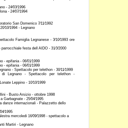
no - 24⁄03⁄1996
lona - 24⁄07⁄1994
o oratorio San Domenico
7⁄11⁄1992
0⁄10⁄1994 - Legnano
pettacolo Famiglia Legnanese -
3⁄10⁄1993 ore
 parrocchiale festa dell AIDO
- 31⁄3⁄2000
 - epifania - 06⁄01⁄1999
 - epifania - 06⁄01⁄1999
Legnano - Spettacolo per
telethon - 30⁄11⁄1999
 di Legnano - Spettacolo per
telethon -
Lonate Leppino - 10⁄10⁄1999
ini - Busto Arsizio - ottobre
1998
 a Garbagnate - 25⁄04⁄1995
a danze internazionali -
Palazzetto dello
⁄04⁄1995
alestra mercoledi 16⁄09⁄1998 -
spettacolo a
nti Martiri - Legnano