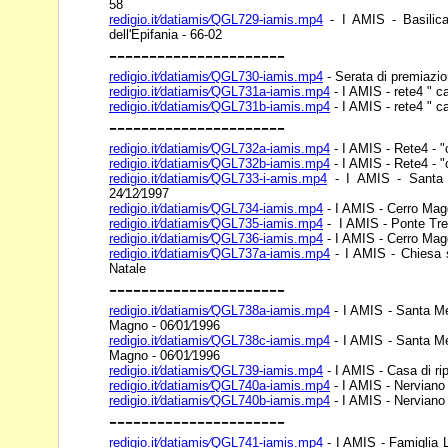
58
redigio.it⁄datiamis⁄QGL729-iamis.mp4
- I AMIS - Basilic
dell'Epifania - 66-02
----------------------
redigio.it⁄datiamis⁄QGL730-iamis.mp4
- Serata di premiazio
redigio.it⁄datiamis⁄QGL731a-iamis.mp4
- I AMIS - rete4 " c
redigio.it⁄datiamis⁄QGL731b-iamis.mp4
- I AMIS - rete4 " c
----------------------
redigio.it⁄datiamis⁄QGL732a-iamis.mp4
- I AMIS - Rete4 - "
redigio.it⁄datiamis⁄QGL732b-iamis.mp4
- I AMIS - Rete4 - "
redigio.it⁄datiamis⁄QGL733-i-amis.mp4
- I AMIS - Santa 
24⁄12⁄1997
redigio.it⁄datiamis⁄QGL734-iamis.mp4
- I AMIS - Cerro Magg
redigio.it⁄datiamis⁄QGL735-iamis.mp4
- I AMIS - Ponte Tre
redigio.it⁄datiamis⁄QGL736-iamis.mp4
- I AMIS - Cerro Mag
redigio.it⁄datiamis⁄QGL737a-iamis.mp4
- I AMIS - Chiesa 
Natale
----------------------
redigio.it⁄datiamis⁄QGL738a-iamis.mp4
- I AMIS - Santa Me
Magno - 06⁄01⁄1996
redigio.it⁄datiamis⁄QGL738c-iamis.mp4
- I AMIS - Santa Me
Magno - 06⁄01⁄1996
redigio.it⁄datiamis⁄QGL739-iamis.mp4
- I AMIS - Casa di ri
redigio.it⁄datiamis⁄QGL740a-iamis.mp4
- I AMIS - Nerviano 
redigio.it⁄datiamis⁄QGL740b-iamis.mp4
- I AMIS - Nerviano 
----------------------
redigio.it⁄datiamis⁄QGL741-iamis.mp4
- I AMIS - Famiglia