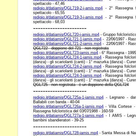
spettacolo - 47,46
redigio.it⁄datiamis⁄QGL719-2-i-amis.mp4
- 2° Rassegna fo
spettacolo - 65,55
redigio.it⁄datiamis⁄QGL719-3-i-amis.mp4
- 2° Rassegna fo
spettacolo - 68,03
----------------------
redigio.it⁄datiamis⁄QGL720-i-amis.mp4
- Gruppo folcloristi
redigio.it⁄datiamis⁄QGL721-1-iamis.mp4
- 22⁄06⁄1997 - Rass
redigio.it⁄datiamis⁄QGL721-2-iamis.mp4
- 22⁄06⁄1997 - Rass
QGL722 - doppione del 721 - non registrata
redigio.it⁄datiamis⁄QGL723-iamis.mp4
- 6° Rassegna - 1995
redigio.it⁄datiamis⁄QGL724-1-iamis.mp4
- Rassegna folclori
(danza) - gli scariolanti (canti) - 1° mazurka (danza) -
Cure
redigio.it⁄datiamis⁄QGL724-2-iamis.mp4
- Rassegna folclori
(danza) - gli scariolanti (canti) - 1° mazurka (danza) -
Cure
redigio.it⁄datiamis⁄QGL724-3-iamis.mp4
- Rassegna folclori
(danza) - gli scariolanti (canti) - 1° mazurka (danza) -
Cure
QGL725 - non registrata - è un doppione della QGL724
----------------------
redigio.it⁄datiamis⁄QGL725a-1-iamis.mp4
- Legnano - dan
Ballabili con banda - 40-04
redigio.it⁄datiamis⁄QGL726a-1-iamis.mp4
- Villa Cortese -
Rassegna folcloristica del 03⁄07⁄1988 - 160-59
redigio.it⁄datiamis⁄QGL727a-1-iamis.mp4
- I AMIS - Legna
bambini sbandieratori - 39-25
----------------------
redigio.it⁄datiamis⁄QGL728-iamis.mp4
- Santa Messa di Nat