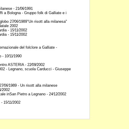
ilanese - 21⁄06⁄1991
ffi a Bologna - Gruppo folk di
Galliate e i
globo 27⁄06⁄1989"Un risott
alla milanesa"
atale 2002
dia - 15⁄11⁄2002
dia - 15⁄11⁄2002
rnazionale del folclore a
Galliate -
 - 10⁄11⁄1990
entro ASTERIA - 22⁄09⁄2002
002 - Legnano, scuola
Carducci - Giuseppe
7⁄06⁄1989 - Un risott alla
milanese
1⁄2002
ale inSan Pietro a Legnano -
24⁄12⁄2002
- 15⁄11⁄2002