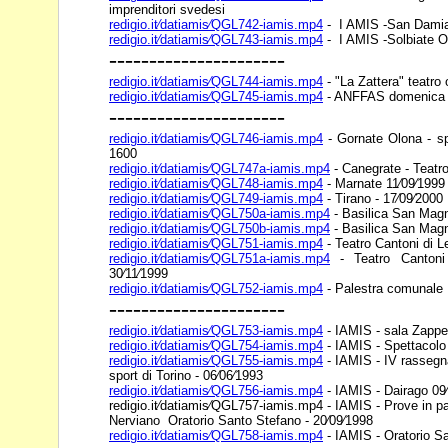
imprenditori svedesi
redigio.it⁄datiamis⁄QGL742-iamis.mp4
- I AMIS -San Damia
redigio.it⁄datiamis⁄QGL743-iamis.mp4
- I AMIS -Solbiate O
----------------------
redigio.it⁄datiamis⁄QGL744-iamis.mp4
- "La Zattera" teatr
redigio.it⁄datiamis⁄QGL745-iamis.mp4
- ANFFAS domenica 2
----------------------
redigio.it⁄datiamis⁄QGL746-iamis.mp4
- Gornate Olona - s
1600
redigio.it⁄datiamis⁄QGL747a-iamis.mp4
- Canegrate - Teatro
redigio.it⁄datiamis⁄QGL748-iamis.mp4
- Marnate 11⁄09⁄1999
redigio.it⁄datiamis⁄QGL749-iamis.mp4
- Tirano - 17⁄09⁄2000
redigio.it⁄datiamis⁄QGL750a-iamis.mp4
- Basilica San Magno
redigio.it⁄datiamis⁄QGL750b-iamis.mp4
- Basilica San Magno
redigio.it⁄datiamis⁄QGL751-iamis.mp4
- Teatro Cantoni di 
redigio.it⁄datiamis⁄QGL751a-iamis.mp4
- Teatro Cantoni
30⁄11⁄1999
redigio.it⁄datiamis⁄QGL752-iamis.mp4
- Palestra comunale 
----------------------
redigio.it⁄datiamis⁄QGL753-iamis.mp4
- IAMIS - sala Zappell
redigio.it⁄datiamis⁄QGL754-iamis.mp4
- IAMIS - Spettacolo
redigio.it⁄datiamis⁄QGL755-iamis.mp4
- IAMIS - IV rassegn
sport di Torino - 06⁄06⁄1993
redigio.it⁄datiamis⁄QGL756-iamis.mp4
- IAMIS - Dairago 09
redigio.it⁄datiamis⁄QGL757-iamis.mp4 - IAMIS - Prove in p
Nerviano Oratorio Santo Stefano - 20⁄09⁄1998
redigio.it⁄datiamis⁄QGL758-iamis.mp4
- IAMIS - Oratorio Sa