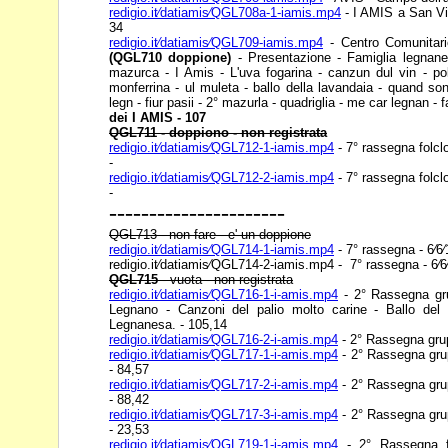
redigio.it⁄datiamis⁄QGL708a-1-iamis.mp4
- I AMIS a San Vit
34
redigio.it⁄datiamis⁄QGL709-iamis.mp4
- Centro Comunitari
(QGL710 doppione)
- Presentazione - Famiglia legnan
mazurca - I Amis - L'uva fogarina -
canzun dul vin - po
monferrina - ul
muleta - ballo della lavandaia - quand so
legn - fiur pasii - 2° mazurla - quadriglia - me car legnan -
dei I AMIS - 107
QGL711 - doppiono - non registrata
redigio.it⁄datiamis⁄QGL712-1-iamis.mp4
- 7° rassegna folclo
-
redigio.it⁄datiamis⁄QGL712-2-iamis.mp4
- 7° rassegna folclo
-
----------------------
QGL713 - non fare - e' un doppione
redigio.it⁄datiamis⁄QGL714-1-iamis.mp4
- 7° rassegna - 6⁄6
redigio.it⁄datiamis⁄QGL714-2-iamis.mp4 - 7° rassegna - 6⁄6
QGL715
- vuota - non registrata
redigio.it⁄datiamis⁄QGL716-1-i-amis.mp4
- 2° Rassegna grup
Legnano - Canzoni del palio molto carine - Ballo d
Legnanesa. - 105,14
redigio.it⁄datiamis⁄QGL716-2-i-amis.mp4
- 2° Rassegna grupp
redigio.it⁄datiamis⁄QGL717-1-i-amis.mp4
- 2° Rassegna grup
- 84,57
redigio.it⁄datiamis⁄QGL717-2-i-amis.mp4
- 2° Rassegna grup
- 88,42
redigio.it⁄datiamis⁄QGL717-3-i-amis.mp4
- 2° Rassegna grup
- 23,53
redigio.it⁄datiamis⁄QGL719-1-i-amis.mp4
- 2° Rassegna fo