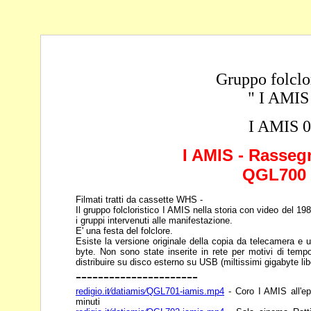
Gruppo folclo
" I AMIS
I AMIS 
I AMIS - Rasseg
QGL700 .
Filmati tratti da cassette WHS -
Il gruppo folcloristico I AMIS nella storia con video del 1
i gruppi intervenuti alle manifestazione.
E' una festa del folclore.
Esiste la versione originale della copia da telecamera e u
byte. Non sono state inserite in rete per motivi di temp
distribuire su disco esterno su USB (miltissimi
gigabyte lib
----------------------
redigio.it⁄datiamis⁄QGL701-iamis.mp4
- Coro I AMIS all'ep
minuti