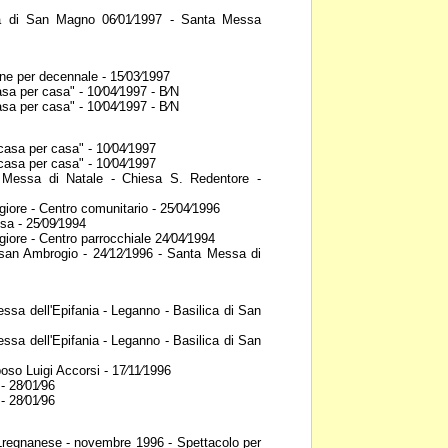
a di San Magno 06⁄01⁄1997 -
Santa Messa
ne per decennale - 15⁄03⁄1997
asa per casa" - 10⁄04⁄1997 -
B⁄N
asa per casa" - 10⁄04⁄1997 -
B⁄N
casa per casa" - 10⁄04⁄1997
casa per casa" - 10⁄04⁄1997
Messa di Natale - Chiesa S.
Redentore -
iore - Centro comunitario -
25⁄04⁄1996
sa - 25⁄09⁄1994
giore - Centro parrocchiale
24⁄04⁄1994
san Ambrogio - 24⁄12⁄1996 -
Santa Messa di
ssa dell'Epifania - Leganno -
Basilica di San
ssa dell'Epifania - Leganno -
Basilica di San
poso Luigi Accorsi -
17⁄11⁄1996
- 28⁄01⁄96
- 28⁄01⁄96
 Lregnanese - novembre 1996 -
Spettacolo per