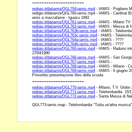
----------------------
redigio.it⁄datiamis⁄QGL759-iamis.mp4
- IAMIS - Pogliano M
redigio.it⁄datiamis⁄QGL760-iamis.mp4 - IAMIS - Cardinal Bi
amis a mazzafame - Iguazu 1992
redigio.it⁄datiamis⁄QGL761-iamis.mp4
- IAMIS - Milano TV 
redigio.it⁄datiamis⁄QGL762-iamis.mp4
- IAMIS - Messa di N
redigio.it⁄datiamis⁄QGL763b-iamis.mp4
- IAMIS - Telelombar
redigio.it⁄datiamis⁄QGL763c-iamis.mp4
- IAMIS - Telelombar
redigio.it⁄datiamis⁄QGL764a-iamis.mp4
- IAMIS - ????
redigio.it⁄datiamis⁄QGL764b-iamis.mp4
- IAMIS - ????
redigio.it⁄datiamis⁄QGL765-iamis.mp4
- IAMIS - Raduno inte
27⁄04⁄1990
redigio.it⁄datiamis⁄QGL766-iamis.mp4
- IAMIS - San Giorgio
redigio.it⁄datiamis⁄QGL767-iamis.mp4
- IAMIS -
redigio.it⁄datiamis⁄QGL768-iamis.mp4
- IAMIS - Milano - C
redigio.it⁄datiamis⁄QGL769-iamis.mp4
- IAMIS - 6 giugno 2
Proverbio presentazione libro della scuola
----------------------
redigio.it⁄datiamis⁄QGL770-iamis.mp4
- Milano, T.V. Globo 2
redigio.it⁄datiamis⁄QGL771-iamis.mp4
- Telelombardia 15⁄1
redigio.it⁄datiamis⁄QGL772-iamis.mp4
- Santa Messa di Nat
QGL773-iamis.map - Telelombardia "Tutta un'altra musica" 