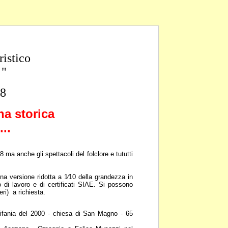
ristico
 "
08
na storica
..
988 ma anche gli spettacoli del
folclore e tututti
na versione ridotta a 1⁄10 della
grandezza in
o di lavoro e
di certificati SIAE. Si possono
eri) a richiesta.
ifania del 2000 - chiesa di San
Magno - 65