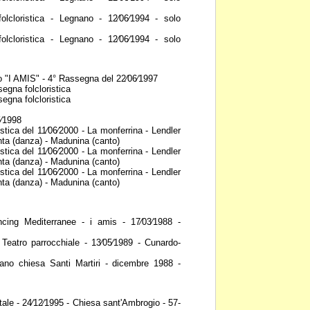
lcloristica - Legnano -
12⁄06⁄1994 - solo
lcloristica - Legnano -
12⁄06⁄1994 - solo
co "I AMIS" - 4° Rassegna del
22⁄06⁄1997
egna folcloristica
egna folcloristica
⁄1998
stica del 11⁄06⁄2000 - La
monferrina - Lendler
nta (danza) - Madunina (canto)
stica del 11⁄06⁄2000 - La
monferrina - Lendler
nta (danza) - Madunina (canto)
stica del 11⁄06⁄2000 - La
monferrina - Lendler
nta (danza) - Madunina (canto)
cing Mediterranee - i amis -
17⁄03⁄1988 -
 Teatro parrocchiale -
13⁄05⁄1989 - Cunardo-
no chiesa Santi Martiri -
dicembre 1988 -
ale - 24⁄12⁄1995 - Chiesa
sant'Ambrogio - 57-