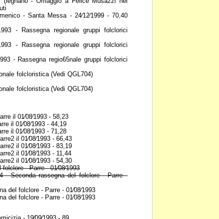
i (legnano - Omaggio a Felice
Musazzi nel
uti
menico - Santa Messa -
24⁄12⁄1999 - 70,40
1993 - Rassegna regionale
gruppi folclorici
1993 - Rassegna regionale
gruppi folclorici
1993 - Rassegna regio65nale
gruppi folclorici
nale folcloristica (Vedi
QGL704)
nale folcloristica (Vedi
QGL704)
arre il 01⁄08⁄1993 - 58,23
arre il 01⁄08⁄1993 - 44,19
arre il 01⁄08⁄1993 - 71,28
arre2 il 01⁄08⁄1993 - 66,43
arre2 il 01⁄08⁄1993 - 83,19
arre2 il 01⁄08⁄1993 - 11,44
arre2 il 01⁄08⁄1993 - 54,30
ore - Parre - 01⁄08⁄1993
Seconda rassegna del folclore -
Parre -
 del folclore - Parre -
01⁄08⁄1993
 del folclore - Parre -
01⁄08⁄1993
micizia - 19⁄09⁄1993 - 89