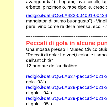
avanguardia") -
Legumi, fave, piselli, fag
erbette, pinzimonio,
rape cipolle, cresci
redigio.it⁄dati6⁄QGLA482-004091-0042
mangiatori di ottimo
buongusto") - Vinelli
pere, vino come re
della mensa, ecc. - 
-------------------------------------
Peccati di gola in alcune pu
Una mostra presso il Museo Civico Gui
"Peccati di gola: Le voci,i colori e i sap
dell'antichità"
12 puntate dell'audiolibro
redigio.it⁄dati6⁄QGLA637-peccati-4021
gola -03")
redigio.it⁄dati6⁄QGLA638-peccati-4021
di gola - 04")
redigio.it⁄dati6⁄QGLA639-peccati-4021
di gola - 05")