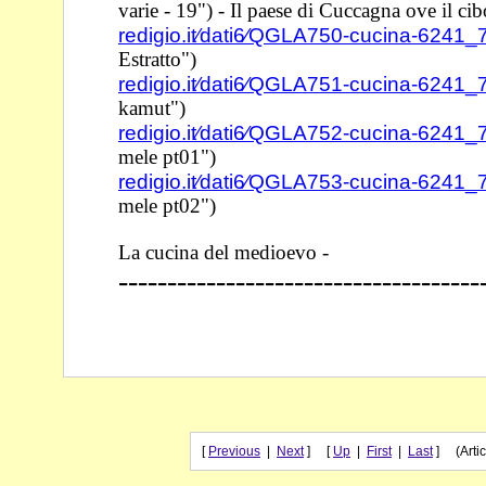
varie - 19") - Il paese di
Cuccagna ove il cib
redigio.it⁄dati6⁄QGLA750-cucina-6241
Estratto")
redigio.it⁄dati6⁄QGLA751-cucina-6241
kamut")
redigio.it⁄dati6⁄QGLA752-cucina-6241
mele pt01")
redigio.it⁄dati6⁄QGLA753-cucina-6241
mele pt02")
La cucina del medioevo -
-------------------------------------
[
Previous
|
Next
] [
Up
|
First
|
Last
] (Artic