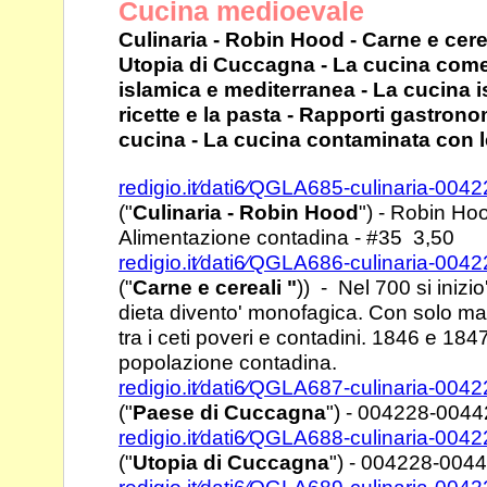
Cucina medioevale
Culinaria - Robin Hood - Carne e cere
Utopia di Cuccagna
- La cucina com
islamica e mediterranea - La cucina
i
ricette e la pasta - Rapporti gastrono
cucina - La cucina contaminata con le 
redigio.it⁄dati6⁄QGLA685-culinaria-00
("
Culinaria - Robin
Hood
") - Robin Ho
Alimentazione contadina - #35 3,50
redigio.it⁄dati6⁄QGLA686-culinaria-00
("
Carne e cereali "
)) -
Nel 700 si inizi
dieta divento' monofagica. Con
solo mai
tra i ceti poveri e contadini. 1846 e 184
popolazione contadina.
redigio.it⁄dati6⁄QGLA687-culinaria-00
("
Paese di Cuccagna
") -
004228-00442
redigio.it⁄dati6⁄QGLA688-culinaria-00
("
Utopia di Cuccagna
")
- 004228-0044