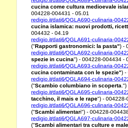
redigio.it⁄dati6⁄QGLA689-culinaria-00
cucina come
cultura medioevale isl
004228-004431 - 05.01
redigio.it⁄dati6⁄QGLA690-culinaria-00
cucina islamica:
nuovi prodotti, ricet
004432 - 04.19
redigio.it⁄dati6⁄QGLA691-culinaria-00
("
Rapporti
gastronomici: la pasta"
) -
redigio.it⁄dati6⁄QGLA692-culinaria-00
spezie in cucina
")
- 004228-004434 - 
redigio.it⁄dati6⁄QGLA693-culinaria-00
cucina
contaminata con le spezie"
) 
redigio.it⁄dati6⁄QGLA694-culinaria-00
("
Scambio
columbiano in scoperta
."
redigio.it⁄dati6⁄QGLA695-culinaria-00
tacchino, il mais e
le rape
") - 004228
redigio.it⁄dati6⁄QGLA696-culinaria-00
("
Scambi alimentar
i") -
004228-004438
redigio.it⁄dati6⁄QGLA697-culinaria-00
("
Scambi alimentari
tra culture e mal