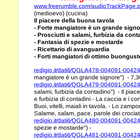
www.freerumble.com⁄audioTrackPage.
(medioevo) (cucina)
Il piacere della buona tavola
- Forte mangiatore è un grande sign
- Prosciutti e salami, furbizia da con
- Fantasia di spezie e mostarde
- Ricettario di avanguardia
- Forti mangiatori di ottimo buongust
redigio.it⁄dati6⁄QGLA478-004091-0042
mangiatore è un grande
signore") - 7,3
redigio.it⁄dati6⁄QGLA479-004091-0042
salami, furbizia da
contadino") - Il piac
e furbizia di
contadini - La caccia e i co
Buoi, vitelli,
maiali in tavola. - Lo zampon
Salame, salam,
pace, parole dei crociat
redigio.it⁄dati6⁄QGLA480-004091-0042
spezie e mostarde")
-
redigio.it⁄dati6⁄QGLA481-004091-0042