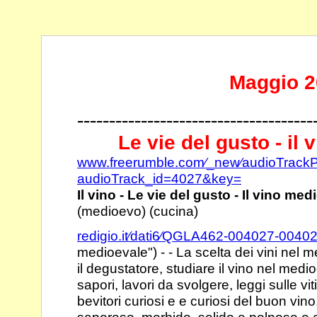
Maggio 2
-------------------------------------
Le vie del gusto - il
www.freerumble.com⁄_new⁄audioTrack
audioTrack_id=4027&key=
Il vino - Le vie del gusto - Il vino me
(medioevo) (cucina)
redigio.it⁄dati6⁄QGLA462-004027-0040
medioevale") - - La scelta
dei vini nel 
il degustatore, studiare il
vino nel medio
sapori, lavori da svolgere, leggi
sulle vi
bevitori curiosi e e curiosi del
buon vino,