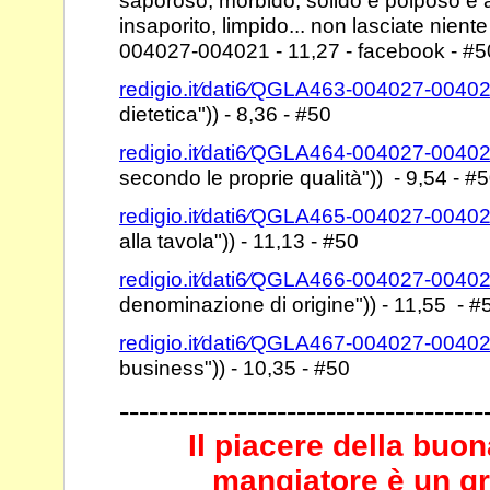
saporoso, morbido, solido e polposo e
insaporito, limpido... non lasciate niente
004027-004021 - 11,27 - facebook - #5
redigio.it⁄dati6⁄QGLA463-004027-0040
dietetica")) - 8,36 -
#50
redigio.it⁄dati6⁄QGLA464-004027-0040
secondo le proprie
qualità")) - 9,54 - #
redigio.it⁄dati6⁄QGLA465-004027-0040
alla tavola")) -
11,13 - #50
redigio.it⁄dati6⁄QGLA466-004027-0040
denominazione di origine")) -
11,55 - #
redigio.it⁄dati6⁄QGLA467-004027-0040
business")) - 10,35 -
#50
-------------------------------------
Il piacere della buon
mangiatore è un g