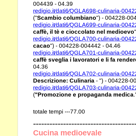
004439 - 04.39
redigio.it⁄dati6⁄QGLA698-culinaria-00
("
Scambio
columbiano
") - 004228-00
redigio.it⁄dati6⁄QGLA699-culinaria-00
caffè, il tè e
cioccolato nel medioevo
redigio.it⁄dati6⁄QGLA700-culinaria-00
cacao
") -
004228-004442 - 04.46
redigio.it⁄dati6⁄QGLA701-culinaria-00
caffè sveglia i
lavoratori e li fa render
04.36
redigio.it⁄dati6⁄QGLA702-culinaria-00
Descrizione:
Culinaria
- ") - 004228-0
redigio.it⁄dati6⁄QGLA703-culinaria-00
(
"Promozione e
propaganda medica
totale tempi ---77.00
-------------------------------------
Cucina medioevale