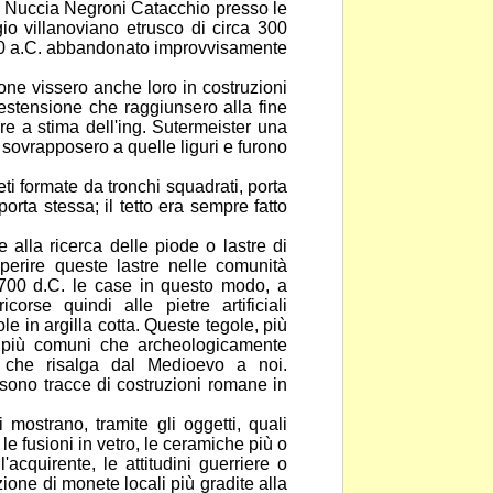
sa Nuccia Negroni Catacchio presso le
ggio villanoviano etrusco di circa 300
0 a.C. abbandonato improvvisamente
one vissero anche loro in costruzioni
estensione che raggiunsero alla fine
re a stima dell'ing. Sutermeister una
i
sovrapposero a quelle liguri e furono
eti formate da tronchi squadrati, porta
orta stessa; il tetto era sempre fatto
 alla ricerca delle piode o lastre di
perire queste lastre nelle comunità
1700 d.C. le case in questo modo, a
ricorse quindi
alle pietre artificiali
ole in argilla cotta. Queste tegole,
più
i più comuni che archeologicamente
 che risalga dal Medioevo a noi.
 sono tracce di costruzioni romane in
mostrano, tramite gli oggetti, quali
le fusioni in vetro, le ceramiche più o
'acquirente, le attitudini guerriere o
azione di
monete locali più gradite alla