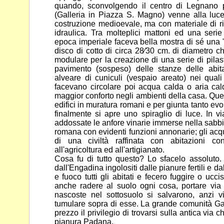
quando, sconvolgendo il centro di Legnano
(Galleria in Piazza S. Magno) venne alla lu
costruzione medioevale, ma con materiale di risu
idraulica.
Tra molteplici mattoni ed una serie
epoca imperiale faceva bella
mostra di sé una
disco di cotto di circa 28⁄30 cm. di diametro
ch
modulare per la creazione di una serie di pilas
pavimento (sospeso) delle stanze delle abi
alveare di cuniculi (vespaio areato) nei qual
facevano circolare
poi acqua calda o aria cal
maggior conforto negli ambienti della
casa. Que
edifici in muratura romani e per giunta tanto evo
finalmente si apre uno spiraglio di luce. In 
addossate le anfore vinarie immerse nella sabbia
romana con evidenti funzioni annonarie; gli acqu
di una civiltà
raffinata con abitazioni co
all'agricoltura ed all'artigianato.
Cosa fu di tutto questo? Lo sfacelo assoluto. 
dall'Engadina
ingolositi dalle pianure fertili e d
e fuoco tutti gli abitati e fecero
fuggire o uccis
anche radere al suolo ogni cosa, portare via
nascoste nel sottosuolo si salvarono, anzi v
tumulare sopra di esse. La grande comunità G
prezzo il
privilegio di trovarsi sulla antica via 
pianura Padana.