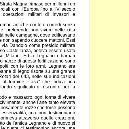
Strata Magna, rimase per millenni un
erciali con l'Europa fino al IV secolo
 operazioni militari di invasori e
tombe antiche coi loro corredi senza
he, preferendo non vivere nelle città
tà nelle campagne, dove edificavano
 e
non sapendo cuocere mattoni. Essi
di via Dandolo come
presidio militare
rso Castellanza, poteva essere usato
so Milano. Ed a Legnano i barbari
icinanze di questa fortificazione sono
epolti con le loro armi. Legnano era
apanne di
legno risorte su una grande
Rotari del 643, nelle sue
indicazioni
s al termine "casa" che indica una
ondo significato di riscontro per la
odo e massacro, ogni forma di vivere
ivilmente, anche l'arte tanto elevata
urosamente rozze che forse possono
o
essenzialità, ma non testimoniano
esprimeva attraverso
quelle creazioni.
etto dell'antica Legnano e di nuovo si
le pietre ci testimonino ancora una