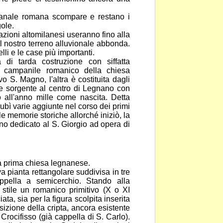
igianale romana scompare e restano i
ole.
zioni altomilanesi useranno fino alla
 il nostro terreno alluvionale abbonda.
elli e le case più importanti.
 di tarda costruzione con siffatta
el campanile romanico della chiesa
o S. Magno, l'altra è costituita dagli
ne sorgente
al centro di Legnano con
rno all'anno mille come nascita.
Detta
ubì varie aggiunte nel corso dei primi
le memorie storiche allorché iniziò, la
no dedicato al S. Giorgio ad opera di
la prima chiesa legnanese.
a pianta rettangolare suddivisa in tre
pella a semicerchio. Stando alla
stile un romanico primitivo (X o XI
iata, sia per la figura scolpita inserita
osizione della
cripta, ancora esistente
Crocifisso (già cappella di S.
Carlo).