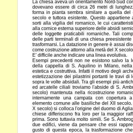
La chiesa aveva un orientamento Nord-Sud con g
dovevano essere di circa 26 metri di lunghez
forma in pianta
sembra similare a quella del
secolo e tuttora esistente. Questo
appartiene 
sorti alla vigilia del romanico, le cui caratteris
alla cornice esterna superiore delle absidi semic
delle loggette praticabili romaniche. Tali co
delle parti terminali di una chiesa preesisten
trasformarsi. La datazione in genere è assai disc
come
costruzione attorno alla metà del X secolo
E' difficile anche indicare una linea evolutiva.
Esempi precedenti non ne esistono salvo la log
della cappella di S.
Aquilino in Milano, nell
estetica e costruttiva. Infatti il motivo degli
arch
estetizzazione dei pilastrini portanti le travi d
sopra le volte absidali. Tra gli esempi più ant
ed arcatelle ciliali troviamo l'abside di S. A
secolo)
mantenuta nella ricostruzione romani
internamente una campata
con copertura a 
elemento comune alle basiliche del XII secolo.
X secolo) si colloca l'origine del duomo di Aglia
chiese differiscono fra loro per la maggior ra
prima. Sono tuttavia molto simili. Se S. Ambro
due
edifici, viene da pensare che essi rappre
gusto di questa epoca, la
trasformazione che