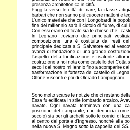
presenza
architettonica in città.
Fuggita verso le città di mare, la classe art
barbari che non
sanno più cuocere mattoni e teg
L'unico materiale che con i Longobardi le popola
fine del
millennio sarà il ciotolo di fiume, di cui
Con essi erano edificate
sia le chiese che i cast
In Legnano troviamo due principali vestigia
composizione, una è
costituita dai resti d
principale dedicata a S. Salvatore ed al
vescov
avanzi di fondazione di una grande costruzio
l'aspetto della fortificazione e risalente atto
costruzione a noi nota come castello dei Cotta s
secoli del
nostro millennio fino a scomparire dal
trasformazione in
fortezza del castello di Legna
Ottone Visconti e poi di Oldrado
Lampugnani.
Sono molto scarse le notizie che ci restano del
Essa fu edificata in stile lombardo arcaico. Avev
navate. Ogni
navata terminava con una cap
posizione del campanile, che
denuncia come 
secolo) sia per gli archetti sotto le cornici di
facc
al centro del portale d'ingresso, nonché alla p
nella nuova S. Magno sotto la cappella del SS. 