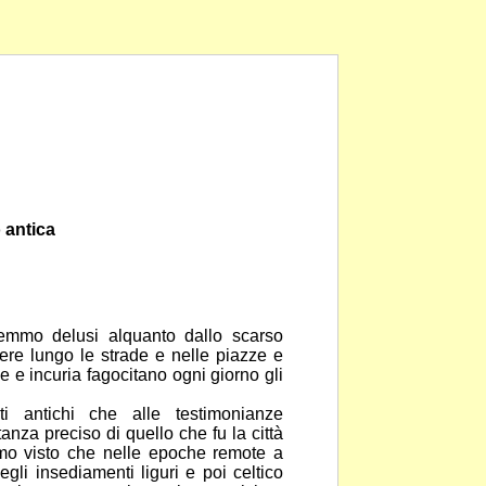
 antica
remmo delusi alquanto dallo scarso
ere lungo le strade e nelle piazze e
pe e incuria fagocitano ogni giorno gli
i antichi che alle testimonianze
nza preciso di quello che fu la città
mo visto che nelle epoche remote a
degli
insediamenti liguri e poi celtico