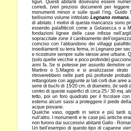
liguri. Questi abitanti dovevano essere num
corredi, (veri preziosi documenti per legger
monumenti
minori e sulle quali l'ing. Guido
bellissimo volume intitolato
Legnano romana
,
di abitato. I motivi di questa mancanza sono
pr
essendo palafitticoli come a Golasecca o a
fondazioni lignee delle case infisse nell'arg
sopraccitate zone il cambiamento dell'organizza
coinciso con
l'abbandono dei villaggi palafitti
insediamenti su terra ferma, in
Legnano per secol
e ricostruire sempre sulle stesse aree urbane.
Q
(solo quelle vecchie e poco profonde) giacciono
anni fa. Se si potesse per assurdo demolire u
Martino o S.Magno e si analizzasse strato pe
ritroverebbero nelle parti più profonde probab
rettangolare con
aggiunte ai lati corti due aree
serie di buchi di 15⁄20 cm. di
diametro, (le sedi 
centro di queste superfici di circa 25 ⁄ 30 mq.
al
tetto, poi un foro quadrato per il focolare co
esterno alcuni sassi a proteggere il piede della
acque piovane.
Qualche vaso, oggetti in selce e più tardi q
null'altro. I monumenti e
le case più antiche er
non furono dai successivi abitanti Gallo -
Romani
Un bell'esempio di questo tipo di capanne vien