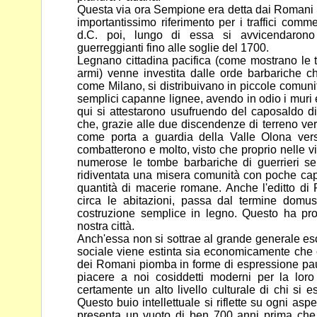
Questa via ora Sempione era detta dai Romani 
importantissimo
riferimento per i traffici comm
d.C. poi, lungo di essa si
avvicendarono
guerreggianti fino alle soglie del 1700.
Legnano cittadina pacifica (come mostrano le 
armi) venne
investita dalle orde barbariche c
come Milano, si distribuivano in
piccole comuni
semplici capanne lignee, avendo in odio i muri
qui si attestarono usufruendo del caposaldo 
che, grazie alle due discendenze di terreno ve
come porta a guardia della Valle Olona ver
combatterono e molto,
visto che proprio nelle v
numerose le tombe barbariche di
guerrieri s
ridiventata una misera comunità con poche c
quantità di macerie romane. Anche l'editto di 
circa le abitazioni, passa dal termine domu
costruzione
semplice in legno. Questo ha prof
nostra città.
Anch'essa non si sottrae al grande generale es
sociale viene
estinta sia economicamente che c
dei Romani piomba in forme di
espressione pa
piacere a noi cosiddetti moderni per la lor
certamente un alto livello culturale di chi si 
Questo buio intellettuale si riflette su ogni asp
presenta un vuoto di ben 700 anni prima che 