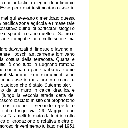
ecchi fantastici in leghe
di antimonio
a. Esse però mai testimoniano case in
e mai qui avevano dimenticato questa
pacifica zona agricola e rimase tale
essitava quindi di particolari sfoggi o
e disponibili erano quelle di Saltrio o
narie, compatte, non molto solide, ma
fare davanzali di finestre e lavandini.
mentre i boschi anticamente fornivano
la cottura della terracotta. Quarta e
ifici è che tutta la Legnano romana
one continua da
parte barbarica come
 prof. Marinoni. I suoi monumenti
sono
 anche case in muratura lo dicono tre
o studioso che è stato Sutermeister. Il
ito da un muro in calce idraulica e
(lungo la vecchia strada detta del
 essere
lasciato in sito dal proprietario
va costruzione; il secondo
reperto è
di cotto lungo via 29 Maggio; uno
a via Taramelli formato da tubi in cotto
ca di erogazione e relativa pietra di
moroso rinvenimento fu fatto nel 1951