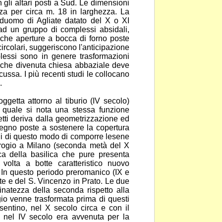
li altari posti a Sud. Le dimensioni
za per circa m. 18 in larghezza. La
 duomo di Agliate datato del X o XI
ad un gruppo di complessi absidali,
tiche
aperture a bocca di forno poste
ircolari,
suggeriscono l'anticipazione
mplessi sono in genere
trasformazioni
te che divenuta chiesa abbaziale deve
ussa. I più recenti studi le collocano
.
getta attorno al tiburio (IV secolo)
a quale si nota una stessa funzione
etti deriva dalla geometrizzazione ed
i legno poste a
sostenere la copertura
ichi di questo modo di comporre
lesene
mbrogio a Milano (seconda metà del X
ca della basilica che pure presenta
volta a botte caratteristico nuovo
 In
questo periodo preromanico (IX e
te e del S.
Vincenzo in Prato. Le due
ffinatezza della seconda
rispetto alla
gio venne trasformata prima di questi
sentino, nel X secolo circa e con il
 nel IV secolo era avvenuta per la