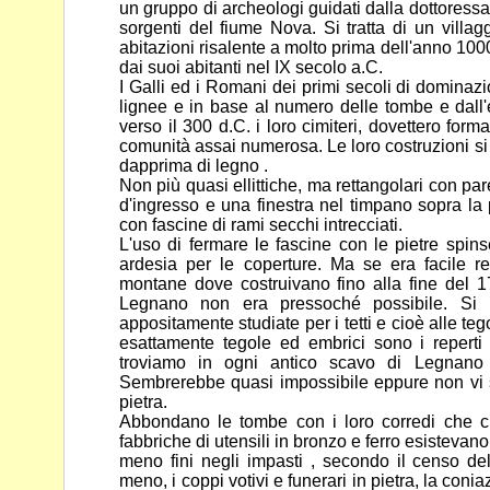
un gruppo di
archeologi guidati dalla dottores
sorgenti del fiume Nova. Si
tratta di un villa
abitazioni risalente a molto prima dell'anno
100
dai suoi abitanti nel IX secolo a.C.
I Galli ed i Romani dei primi secoli di dominazi
lignee e in base
al numero delle tombe e dall'
verso il 300 d.C. i loro cimiteri,
dovettero forma
comunità assai numerosa. Le loro costruzioni s
dapprima di legno .
Non più quasi ellittiche, ma rettangolari con par
d'ingresso e
una finestra nel timpano sopra la p
con fascine di rami secchi
intrecciati.
L'uso di fermare le fascine con le pietre spinse
ardesia per le
coperture. Ma se era facile re
montane dove costruivano fino alla
fine del 
Legnano non era pressoché possibile. Si 
appositamente studiate per i tetti e cioè alle teg
esattamente tegole ed embrici sono i repert
troviamo in ogni
antico scavo di Legnano
Sembrerebbe quasi impossibile eppure non
vi
pietra.
Abbondano le tombe con i loro corredi che ci 
fabbriche di utensili
in bronzo e ferro esistevano 
meno fini negli impasti , secondo il
censo dell
meno, i coppi votivi e funerari in pietra, la coni