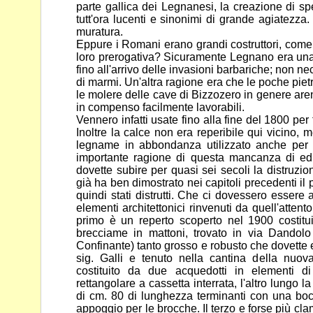
parte gallica dei Legnanesi, la creazione di sp
tutt'ora lucenti e sinonimi di grande agiatezz
muratura.
Eppure i Romani erano grandi costruttori, com
loro
prerogativa? Sicuramente Legnano era una 
fino all'arrivo delle
invasioni barbariche; non nec
di marmi. Un'altra ragione era che
le poche pietr
le molere delle cave di Bizzozero in genere
are
in compenso facilmente lavorabili.
Vennero infatti usate fino alla fine del 1800 per 
Inoltre la calce
non era reperibile qui vicino, 
legname in abbondanza
utilizzato anche per 
importante ragione di questa mancanza di
ed
dovette subire per quasi sei secoli la distruzi
già ha ben dimostrato nei capitoli precedenti il
quindi stati distrutti. Che ci dovessero essere
elementi
architettonici rinvenuti da quell'attent
primo è un reperto
scoperto nel 1900 costitu
brecciame in mattoni, trovato in via
Dandolo 
Confinante) tanto grosso e robusto che dovette
sig. Galli e tenuto nella cantina della nuo
costituito da due acquedotti in elementi 
rettangolare a
cassetta interrata, l'altro lungo l
di cm. 80 di lunghezza
terminanti con una boc
appoggio per le brocche. Il terzo e forse
più cla