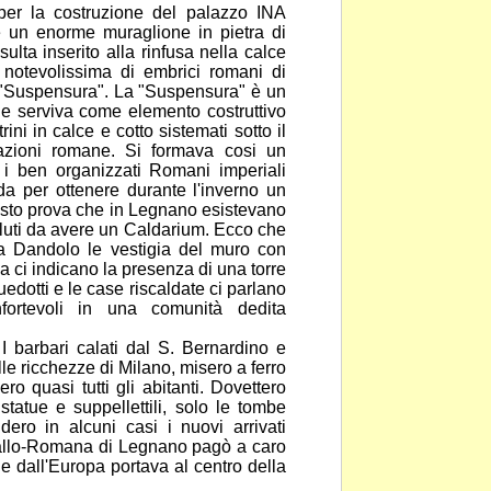
 per la
costruzione del palazzo INA
ce un enorme muraglione in
pietra di
lta inserito alla rinfusa nella calce
 notevolissima di embrici romani di
 "Suspensura". La "Suspensura" è un
e serviva come elemento costruttivo
trini in calce e
cotto sistemati sotto il
tazioni romane. Si formava cosi un
i i ben organizzati Romani imperiali
da per ottenere durante l'inverno un
sto prova che in Legnano esistevano
luti
da avere un Caldarium. Ecco che
via Dandolo le vestigia
del muro con
 ci indicano la presenza di una torre
edotti e le case riscaldate ci parlano
nfortevoli in una comunità dedita
I barbari calati dal S. Bernardino e
alle ricchezze di Milano, misero a ferro
ero quasi tutti gli abitanti. Dovettero
 statue
e suppellettili, solo le tombe
idero in alcuni casi i nuovi
arrivati
allo-Romana di Legnano pagò a caro
che dall'Europa portava al centro della