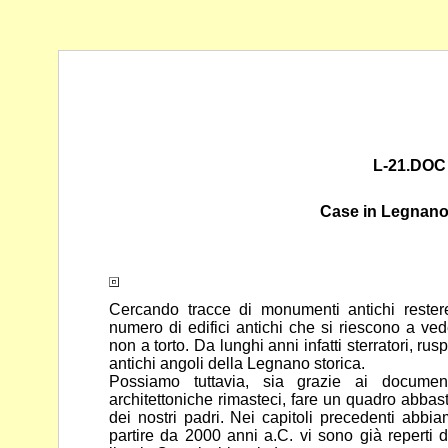
L-21.DOC
Case in Legnano
Cercando tracce di monumenti antichi reste
numero di edifici
antichi che si riescono a ved
non a torto. Da lunghi anni infatti
sterratori, rus
antichi angoli della Legnano storica.
Possiamo tuttavia, sia grazie ai document
architettoniche rimasteci,
fare un quadro abbasta
dei nostri padri. Nei capitoli precedenti
abbia
partire da 2000 anni a.C. vi sono già reperti 