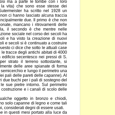
erosi ma a parte le tombe
con i loro
e la vita) che sono esse stesse dei
 Sutermeister ha scritto nel 1928 un
 non ci hanno lasciato alcuna traccia
incipalmente due. Il primo è che non
 Monate, mancano
i ritrovamenti delle
illa, il secondo è che mentre nelle
zione sociale nel corso dei secoli ha
coli e ha visto la creazione di nuovi
i e secoli si è continuato a costruire
uesto ci dice che sotto le attuali case
 le tracce
degli antichi abitati di 4000
n edificio secentesco nei
pressi di S.
r strato il terreno sottostante, si
ilmente delle aree spianate di forma
 a semicerchio e lungo il perimetro una
dei pali delle pareti delle capanne). Al
tri due buchi per i pali di sostegno del
n le sue pietre
intorno. Sul perimetro
 costruzione e i canali di scolo
delle
ualche oggetto in bronzo e chiodi,
ano solo capanne di legno e come tali
, considerati degni di essere usati.
e in questi mesi portato alla luce da