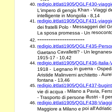
redigio.it⁄dati1905⁄QGLF430-viagg
Khan - Viaggi d
L'impero di gengis
intelligente in Mongolia - 8,14
redigio.it⁄dati1905⁄QGLF431-viagg
- Messaggeri del Gr
dei fratelli Polo
resocont
La sposa promessa - Un
---------------------
redigio.it⁄dati1905⁄QGLF435-Pers
Cavalletti? - Un legnanes
Gaetano
1915-17 - 10,42
redigio.it⁄dati1905⁄QGLF436-Italia-
in guerra - Osped
1918 - Legnano
Aurel
Aristide Malinverni architetto -
fontana - 13,46
redigio.it⁄dati1905⁄QGLF437-bugint
Milano a Pavia, Ferrar
vie di acqua -
illustri - Il
- Trasporto di persone
redigio.it⁄dati1905⁄QGLF438-Viag
poi all'Adriat
Maggiore a Milano e