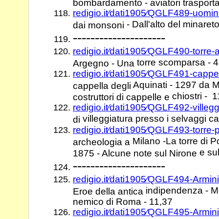
bombardamento - aviatori trasportat
redigio.it⁄dati1905⁄QGLF489-uomin
- Dall'alto del minareto
dai monsoni
---------------------
redigio.it⁄dati1905⁄QGLF490-torre
torre scomparsa - 4
Argegno - Una
redigio.it⁄dati1905⁄QGLF491-cappe
Aquinati - 1297 da Ma
cappella degli
chiostri - 
costruttori di cappelle e
redigio.it⁄dati1905⁄QGLF492-villeg
villeggiatura presso i selvaggi c
di
redigio.it⁄dati1905⁄QGLF493-torre-
Milano -La torre di P
archeologia a
e su
1875 - Alcune note sul Nirone
---------------------
redigio.it⁄dati1905⁄QGLF494-Arm
indipendenza - M
Eroe della antica
nemico di Roma - 11,37
redigio.it⁄dati1905⁄QGLF495-Arm