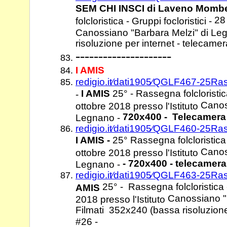
SEM CHI
INSCI di Laveno Mombe
28 
folcloristica - Gruppi focloristici -
Canossiano "Barbara Melzi" di L
risoluzione per internet - telecamer
---------------------
I AMIS
redigio.it⁄dati1905⁄QGLF467-25Ras
I AMIS
25° -
Rassegna folcloristica
-
Canos
ottobre 2018 presso l'Istituto
720x400 - Telecamera
Legnano -
redigio.it⁄dati1905⁄QGLF460-25Ras
I AMIS -
25°
Rassegna folcloristica 
Canos
ottobre 2018 presso l'Istituto
- 720x400 - telecamera
Legnano -
redigio.it⁄dati1905⁄QGLF463-25Rass
25° -
Rassegna folcloristica -
AMIS
Canossiano "
2018 presso l'Istituto
Filmati 352x240 (bassa
risoluzione
#26 -