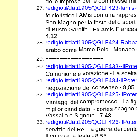
per le commesse milit
delle imprese
redigio.it⁄dati1905⁄QGLF423-Iamis
AMis con una rapprese
folcloristico I
dello sport
San Magno per la festa
Francesc
di Busto Garolfo - Ex Amis
4,12
redigio.it⁄dati1905⁄QGLF424-Ra
Marco Polo - Monaco c
arabo come
---------------------
redigio.it⁄dati1905⁄QGLF433--IlPot
votazione - La scelta 
Comunione e
redigio.it⁄dati1905⁄QGLF434-IlPot
consenso - 8,05
negoziazione del
redigio.it⁄dati1905⁄QGLF425-ilPot
compromesso - La figu
Vantaggi del
spagnol
miglior candidato, - cortes
Vassallo e Signore - 7,48
redigio.it⁄dati1905⁄QGLF426-ilPot
la guerra dei cento
servizio del Re -
Il corpo e la testa - 8,55