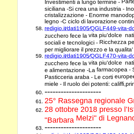
Part
Investimenti a lungo termine -
siciliana -Si crea una industria - I
cristalizzazione - Enorme manodo
legno -C ciclo di lavorazione conti
redigio.it⁄dati1905⁄QGLF449-vita-
vita piu'dolce nati
zucchero fece la
Ricchezza per
sociali e tecnologici -
per migliorare il prezzo e la qualita'
redigio.it⁄dati1905⁄QGLF470-vita-
vita piu'dolce nat
zucchero fece la
farmacopea - S
e alimentazione -La
europee
Pasticceria araba - Le corti
miele - Il ruolo dei potenti: califfi,pr
---------------------
25° Rassegna regionale Gru
28 ottobre 2018 presso l'I
Melzi" di Legnan
"Barbara
---------------------