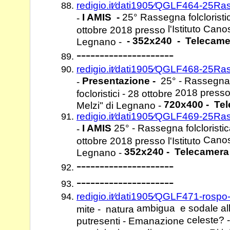
redigio.it⁄dati1905⁄QGLF464-25Ras
I AMIS -
25° Rassegna folcloristica
-
l'Istituto Can
ottobre 2018 presso
- 352x240 - Telecame
Legnano -
---------------------
redigio.it⁄dati1905⁄QGLF468-25Ras
Presentazione -
25° - Rassegna f
-
2018 presso 
focloristici - 28 ottobre
720x400 -
Tel
Melzi" di Legnano -
redigio.it⁄dati1905⁄QGLF469-25Ras
I AMIS
25° -
Rassegna folcloristica
-
Canos
ottobre 2018 presso l'Istituto
352x240 - Telecamera
Legnano -
---------------------
---------------------
redigio.it⁄dati1905⁄QGLF471-rosp
ambigua e sodale all
mite - natura
celeste? -
putresenti - Emanazione