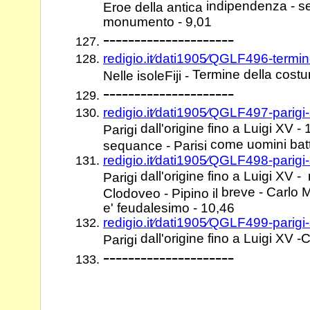
indipendenza - se
Eroe della antica
monumento - 9,01
---------------------
redigio.it⁄dati1905⁄QGLF496-termi
Termine della cost
Nelle isoleFiji -
---------------------
redigio.it⁄dati1905⁄QGLF497-parigi
dall'origine fino a Luigi XV - 
Parigi
come uomini batte
sequance - Parisi
redigio.it⁄dati1905⁄QGLF498-parigi
dall'origine fino a Luigi XV - 
Parigi
breve - Carlo
Clodoveo - Pipino il
e' feudalesimo - 10,46
redigio.it⁄dati1905⁄QGLF499-parigi
dall'origine fino a Luigi XV -
Parigi
---------------------