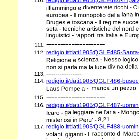
redigio.it⁄dati1905⁄QGLF484-impar
diventerete ricchi - 
ilflammingo e
lana i
europea - Il monopolio della
Bruges e toscana - Il regime succe
seta - tecniche artistiche del nord 
linguistici - rapporti tra Italia e Eu
---------------------
redigio.it⁄dati1905⁄QGLF485-Santa
scienza - Nesso logico 
Religione e
divina della
non si parla ma la luce
-------------------
redigio.it⁄dati1905⁄QGLF486-buse
- manca un pezzo
Laus Pompeia
---------------------
redigio.it⁄dati1905⁄QGLF487-uomin
galleggiare nell'aria - Mongo
Icaro -
8,21
misteriosi in Peru' -
redigio.it⁄dati1905⁄QGLF488-uomin
racconto di Marco
volanti giganti - Il