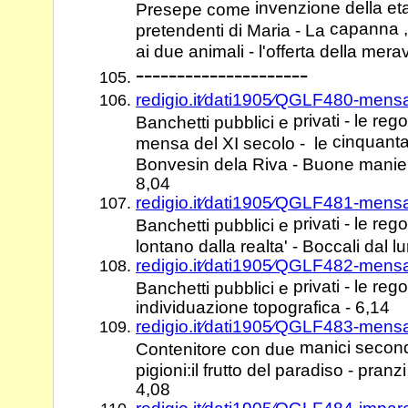
invenzione della eta'
Presepe come
capanna ,i
pretendenti di Maria - La
ai due animali - l'offerta della mera
---------------------
redigio.it⁄dati1905⁄QGLF480-mens
privati - le re
Banchetti pubblici e
cinquanta
mensa del XI secolo - le
Bonvesin dela Riva - Buone manier
8,04
redigio.it⁄dati1905⁄QGLF481-mens
privati - le reg
Banchetti pubblici e
lontano dalla realta' - Boccali dal 
redigio.it⁄dati1905⁄QGLF482-mens
privati - le re
Banchetti pubblici e
individuazione topografica - 6,14
redigio.it⁄dati1905⁄QGLF483-mens
manici second
Contenitore con due
pigioni:il frutto del paradiso - pranz
4,08