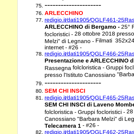
---------------------
ARLECCHINO
redigio.it⁄dati1905⁄QGLF461-25Rass
ARLECCHINO di Bergamo -
25° R
28 ottobre 2018 presso
focloristici -
Filmati 352x24
Melzi" di Legnano -
internet - #26 -
redigio.it⁄dati1905⁄QGLF466-25Ras
Presentazione e ARLECCHINO di
folcloristica - Gruppi foc
Rassegna
"Barba
presso l'Istituto Canossiano
---------------------
SEM CHI INSCI
redigio.it⁄dati1905⁄QGLF465-25Ras
SEM CHI
INSCI di Laveno Mombe
28 
folcloristica - Gruppi focloristici -
Canossiano "Barbara Melzi" di L
- #26 -
Telecamera 1
redigio.it⁄dati1905⁄QGLF462-25Ras