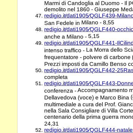
p
Marmi di Candoglia al Duomo - Il
demolito nel 1860 - Giuseppe Meda
redigio.it⁄dati1905⁄QGLF439-Mila
Milano - 8,55
San Fedele in
redigio.it⁄dati1905⁄QGLF440-occh
5,15
anche a Milano -
redigio.it⁄dati1905⁄QGLF441-IlCili
La Morra dello Scia
intenso traffico -
frequentatore - polvere di carbone
Prezzi imposti da Camillo Benso c
redigio.it⁄dati1905⁄QGLF442-25R
completa
redigio.it⁄dati1905⁄QGLF443-Don
Accompagnamento mu
conferenza -
Dellavedova (voce) e Marco Bina
multimediale a cura del Prof. Gianca
nella Sala Consigliare di Villa Cor
centenario della prima guerra mon
24,31
redigio.it⁄dati1905⁄QGLF444-nata