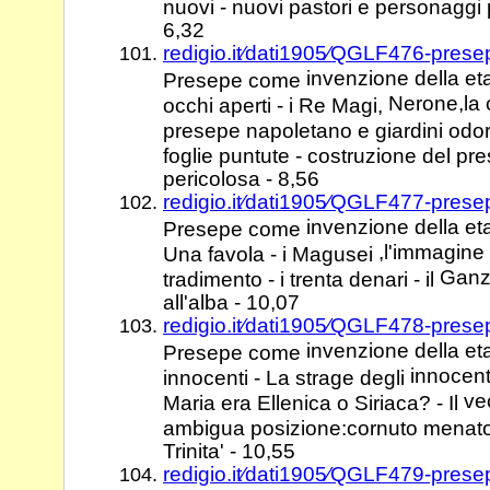
nuovi - nuovi pastori e personaggi p
6,32
redigio.it⁄dati1905⁄QGLF476-prese
invenzione della e
Presepe come
Nerone,la c
occhi aperti - i Re Magi,
presepe napoletano e giardini odor
foglie puntute - costruzione del pre
pericolosa - 8,56
redigio.it⁄dati1905⁄QGLF477-prese
invenzione della eta
Presepe come
,l'immagine 
Una favola - i Magusei
Ganzo
tradimento - i trenta denari - il
all'alba - 10,07
redigio.it⁄dati1905⁄QGLF478-prese
invenzione della et
Presepe come
innocenti
innocenti - La strage degli
ve
Maria era Ellenica o Siriaca? - Il
ambigua posizione:cornuto menato
Trinita' - 10,55
redigio.it⁄dati1905⁄QGLF479-prese