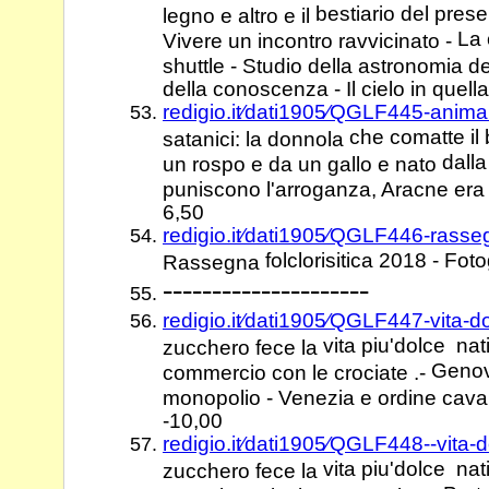
bestiario del prese
legno e altro e il
La
Vivere un incontro ravvicinato -
shuttle - Studio della astronomia 
della conoscenza - Il cielo in quella
redigio.it⁄dati1905⁄QGLF445-animal
che comatte il 
satanici: la donnola
dalla
un rospo e da un gallo e nato
puniscono l'arroganza, Aracne era
6,50
redigio.it⁄dati1905⁄QGLF446-rass
folclorisitica 2018 - Foto
Rassegna
---------------------
redigio.it⁄dati1905⁄QGLF447-vita-
vita piu'dolce nati
zucchero fece la
Genova
commercio con le crociate .-
monopolio - Venezia e ordine cava
-10,00
redigio.it⁄dati1905⁄QGLF448--vita-
vita piu'dolce nati
zucchero fece la