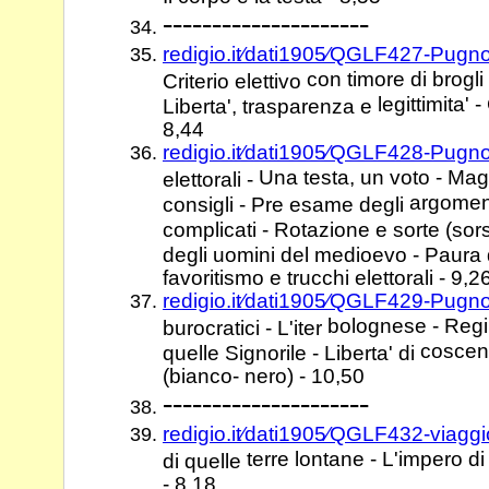
---------------------
redigio.it⁄dati1905⁄QGLF427-Pugno
con timore di brogli
Criterio elettivo
legittimita' 
Liberta', trasparenza e
8,44
redigio.it⁄dati1905⁄QGLF428-Pugn
Una testa, un voto - Magg
elettorali -
argoment
consigli - Pre esame degli
complicati - Rotazione e sorte (sor
degli uomini del medioevo - Paura
favoritismo e trucchi elettorali - 9,2
redigio.it⁄dati1905⁄QGLF429-Pugno
bolognese - Regi
burocratici - L'iter
coscenz
quelle Signorile - Liberta' di
(bianco- nero) - 10,50
---------------------
redigio.it⁄dati1905⁄QGLF432-viagg
terre lontane - L'impero d
di quelle
- 8,18