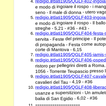
redigio.it⁄dati1905⁄QGLF402-ingoi
ingoiare il rospo - i mangi
e modo di
- utero vag
seno - Il male di donna
redigio.it⁄dati1905⁄QGLF403-ingoi
ingoiare il rospo - Il ball
e modo di
streghe - 5,21 - #36 - #43 -
redigio.it⁄dati1905⁄QGLF404-festa-
del primcipe - Il po
servita - Feste
come autopr
di propaganda - Festa
corte di Mantova - 6,15
redigio.it⁄dati1905⁄QGLF405-iamis-s
redigio.it⁄dati1905⁄QGLF406-osped
pellegrini diretti a Roma
ristoro per
presso l
1056 - Torrente Teupascio
redigio.it⁄dati1905⁄QGLF407-cavali
- 4,19 - #36
cavalieri del Tau
redigio.it⁄dati1905⁄QGLF408-liber
superstizioni - Un amuleto
usanze e
6,02 - #36
balia di San Egidio -
---------------------