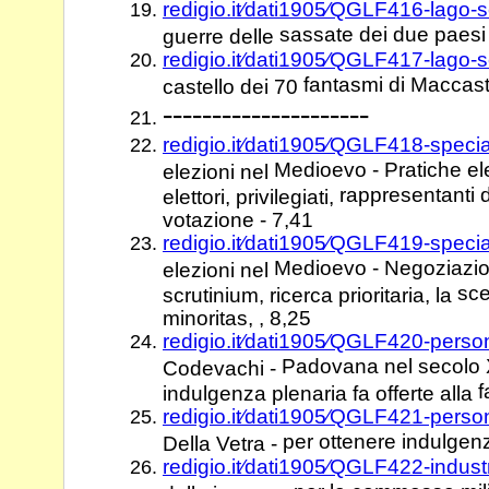
redigio.it⁄dati1905⁄QGLF416-lago
sassate dei due paesi 
guerre delle
redigio.it⁄dati1905⁄QGLF417-lago
fantasmi di Maccas
castello dei 70
---------------------
redigio.it⁄dati1905⁄QGLF418-speci
Medioevo - Pratiche elett
elezioni nel
rappresentanti 
elettori, privilegiati,
votazione - 7,41
redigio.it⁄dati1905⁄QGLF419-speci
Medioevo - Negoziazio
elezioni nel
sce
scrutinium, ricerca prioritaria, la
minoritas, , 8,25
redigio.it⁄dati1905⁄QGLF420-perso
Padovana nel secolo XI
Codevachi -
f
indulgenza plenaria fa offerte alla
redigio.it⁄dati1905⁄QGLF421-perso
per ottenere indulgenz
Della Vetra -
redigio.it⁄dati1905⁄QGLF422-indus