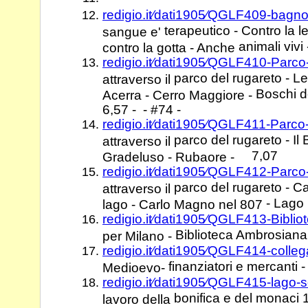
redigio.it⁄dati1905⁄QGLF409-bag
terapeutico - Contro la 
sangue e'
animali vivi
contro la gotta - Anche
redigio.it⁄dati1905⁄QGLF410-Parco
parco del rugareto - Le 
attraverso il
Boschi d
Acerra - Cerro Maggiore -
6,57 - - #74 -
redigio.it⁄dati1905⁄QGLF411-Parco
parco del rugareto - I
attraverso il
7,07
Gradeluso - Rubaore -
redigio.it⁄dati1905⁄QGLF412-Parco
parco del rugareto - Ca
attraverso il
- Lago 
lago - Carlo Magno nel 807
redigio.it⁄dati1905⁄QGLF413-Bibli
Biblioteca Ambrosiana
per Milano -
redigio.it⁄dati1905⁄QGLF414-col
finanziatori e mercanti -
Medioevo-
redigio.it⁄dati1905⁄QGLF415-lago
bonifica e del monaci 
lavoro della