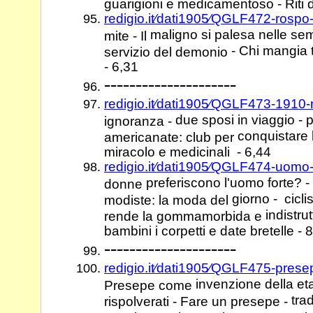
guarigioni e medicamentoso - Riti 
redigio.it⁄dati1905⁄QGLF472-rosp
maligno si palesa nelle sem
mite - Il
- Chi mangia 
servizio del demonio
- 6,31
---------------------
redigio.it⁄dati1905⁄QGLF473-1910-
due sposi in viaggio - 
ignoranza -
conquistare 
americanate: club per
miracolo e medicinali - 6,44
redigio.it⁄dati1905⁄QGLF474-uomo
preferiscono l'uomo forte? - 
donne
giorno - ciclis
modiste: la moda del
indistru
rende la gommamorbida e
bambini i corpetti e date bretelle - 
---------------------
redigio.it⁄dati1905⁄QGLF475-prese
invenzione della et
Presepe come
tra
rispolverati - Fare un presepe -