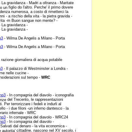
 La gravidanza - Madri a
oltranza - Maritate
figlio do l'altro. Perche' il primo dovere
do un
denza numerosa, a costo di rimetterci la
nni - a rischio della vita - la pietra gravida -
herita -m Buon sangue non
mente? -
 La gravidanza -
 La gravidanza -
p3
- Wilma De Angelis a
Milano - Porta
p3
- Wilma De Angelis a
Milano - Porta
 razione giornaliera di
acqua potabile
p3
- Il palazzo di
Westminster a Londra -
ame nelle cucine -
siderazioni sul tempo -
WRC
.mp3
- In compagnia del
diavolo - iconografia
del Trecento, le rappresentazioni
renze
. Per terrorizzare i fedeli e indurli al
o - i due filoni -un inferno dantesco - la
inerario infernale - WRC
.mp3
- In compagnia del
diavolo - WRC24
.mp3
- In compagnia del
diavolo -
 Salvati dal denaro - la vita
economica -
cittadine, nascono nel XV secolo, i
 autorita'