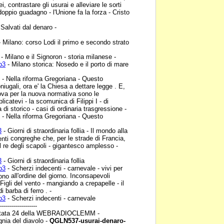
ei, contrastare gli usurai e alleviare le sorti
- doppio guadagno - l'Unione fa la forza - Cristo
 Salvati dal denaro -
 Milano: corso Lodi il
primo e secondo strato
- Milano e il Signoron -
storia milanese -
p3
- Milano storica:
Nosedo e il porto di mare
- Nella riforma
Gregoriana - Questo
niugali, ora e' la Chiesa a dettare legge . E,
rova per la nuova normativa sono le
plicatevi - la scomunica di Filippi I - di
a di storico - casi di ordinaria
trasgressione -
- Nella riforma
Gregoriana - Questo
3
- Giorni di straordinaria
follia - Il mondo alla
congreghe che, per le strade di Francia,
enti
il re degli scapoli - gigantesco amplesso -
3
- Giorni di straordinaria
follia
p3
- Scherzi indecenti -
carnevale - vivi per
all'ordine del giorno. Inconsapevoli
sono
 Figli del vento - mangiando a crepapelle - il
i barba di ferro . -
p3
- Scherzi indecenti -
carnevale
-------------------
ata 24 della
WEBRADIOCLEMM -
gnia
del diavolo -
QGLN537-usurai-denaro-