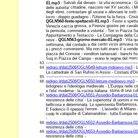
- Salvati dal denaro - la vita
economica - Gr
01.mp3
cittadine, nascono nel XV secolo, i Mo
delle autorita'
degli ebrei, contrastare gli usurai e alleviare le sort
lucro - doppio guadagno - l'Unione fa la forza - Crist
QGLN560-feste-spettacoli-01.mp3
-
Feste e spetta
grossa, a Firenze giostre per cava
Venezia caccia
la penisola, commedie a volonta' - Tori in Piazza 
Appuntamento a Testaccio - La Compagnie della Cal
QGLN563-giorno-mercato-01.mp3
-
Vita qu
neve -
dai centri vicini arrivava no
settimana, dal contado e
prezzi convenienti. Ma non tutti erano li' a ven
e i
piazza del Comune - venditori tartassati - banchi fiss
merca
Suq in Piazza del Campo - erano le regine del
--------------------------------------------------------------------------
redigio.it⁄dati2506⁄QGLN549-letture-mdioevo.mp3
- L
La cattedrale di San Rufino in Assisi - Cristiani d'O
--------------------------------------------------------------------------
redigio.it⁄dati2506⁄QGLN550-letture-medioevo.mp3
-
bolognesi e l'ideologia medievale - L'Europa nelle cit
storia di una cul
e l'eta' moderna - la cucina italiana.
redigio.it⁄dati2506⁄QGLN551-Assedio-Barbarossa-0
resistenza delle citta' - La superiorita' di uomini e
Barbarossa,
bellicosa e determinata. Lo sperimenta
l'errore - L'assedio di Milano
E Federico II ripetera'
le catapulte di Calamandrino - tutta Europa ne p
code
-
redigio.it⁄dati2506⁄QGLN552-Assedio-Barbarossa-0
resistenza delle citta' -
redigio.it⁄dati2506⁄QGLN553-Assedio-Barbarossa-0
resistenza delle citta' -