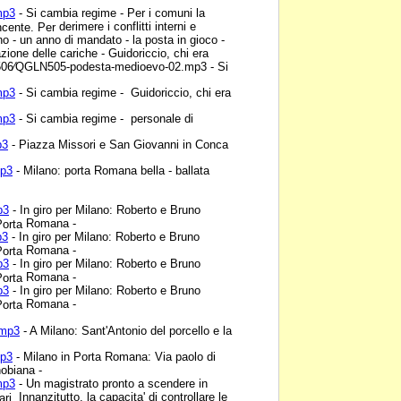
mp3
- Si cambia regime -
Per i comuni la
derimere i conflitti interni e
vincente. Per
o - un anno di mandato - la posta in gioco -
cazione delle cariche - Guidoriccio, chi era
i2506⁄QGLN505-podesta-medioevo-02.mp3 - Si
mp3
- Si cambia regime -
Guidoriccio, chi era
mp3
- Si cambia regime -
personale di
p3
- Piazza Missori e San
Giovanni in Conca
mp3
- Milano: porta
Romana bella - ballata
p3
- In giro per Milano:
Roberto e Bruno
Romana -
 Porta
p3
- In giro per Milano:
Roberto e Bruno
Romana -
 Porta
p3
- In giro per Milano:
Roberto e Bruno
Romana -
 Porta
p3
- In giro per Milano:
Roberto e Bruno
Romana -
 Porta
.mp3
- A Milano:
Sant'Antonio del porcello e la
mp3
- Milano in Porta
Romana: Via paolo di
obiana -
mp3
- Un magistrato pronto
a scendere in
Innanzitutto, la capacita' di controllare le
ari.