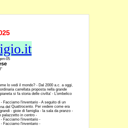
025
igio.it
-gen-05
ese
M"
me lo vedi il mondo? -
Dal 2000 a.c. a oggi,
aordinaria carrellata proposta nella grande
pianeta si fa storia delle civilta' - L'ombelico
- Facciamo l'inventario -
A seguito di un
Quattrocento. Per vedere come era
tina del
grandi - gioie di famiglia - la sala da pranzo -
n palazzetto in centro -
- Facciamo l'inventario -
- Facciamo l'inventario -