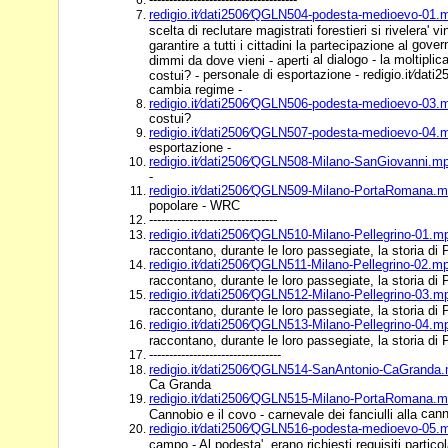
redigio.it⁄dati2506⁄QGLN504-podesta-medioevo-01.
scelta di reclutare magistrati forestieri si rivelera' 
govern
garantire a tutti i cittadini la partecipazione al
al dialogo - la moltipli
dimmi da dove vieni - aperti
personale di esportazione -
redigio.it⁄dat
costui? -
cambia regime -
redigio.it⁄dati2506⁄QGLN506-podesta-medioevo-03.
costui?
redigio.it⁄dati2506⁄QGLN507-podesta-medioevo-04.
esportazione -
redigio.it⁄dati2506⁄QGLN508-Milano-SanGiovanni.m
-
redigio.it⁄dati2506⁄QGLN509-Milano-PortaRomana.
popolare - WRC
--------------------------------
redigio.it⁄dati2506⁄QGLN510-Milano-Pellegrino-01.m
raccontano, durante le loro passegiate, la storia di
redigio.it⁄dati2506⁄QGLN511-Milano-Pellegrino-02.m
raccontano, durante le loro passegiate, la storia di
redigio.it⁄dati2506⁄QGLN512-Milano-Pellegrino-03.m
raccontano, durante le loro passegiate, la storia di
redigio.it⁄dati2506⁄QGLN513-Milano-Pellegrino-04.m
raccontano, durante le loro passegiate, la storia di
---------------------------------
redigio.it⁄dati2506⁄QGLN514-SanAntonio-CaGranda
Ca Granda
redigio.it⁄dati2506⁄QGLN515-Milano-PortaRomana.
cann
Cannobio e il covo - carnevale dei fanciulli alla
redigio.it⁄dati2506⁄QGLN516-podesta-medioevo-05.
campo - Al podesta', erano richiesti requisiti particol