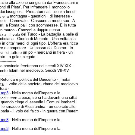
azie alla azione congiunta dai Francescani e
nti di Pieta'. Per infrangere il monopolio
i dei bisognosi - Prestatori
nati - senza fini di
montagna - questioni i di interesse -
o e la
coli - Carnevale - Ciascuno a modo suo - A
lieri, a Roma palii con scommesse. E in
tutta
doppio senso -
San marco - Canzoni a
del Turco - La battaglia a palle di
za - Il volo
otidiana - Giorno di Mercato - Una volta alla
 in citta' merci di ogni tipo. L'offerta era ricca
dere e comperare - Un passo dal
Duomo - In
un po' - mercanti in fiera - un
i - di tutto e
to - a gola spiegata -
--------------
a provincia feretreana nei
secoli XIV-XIX -
Islam nel medioevo. Secoli VII-XV
riente
-------------
 Retorica e politica del
Duecento - I notai
volto della societa urbana del medioevo
ta' Il
tura -
1.mp3
- Nella morsa
dell'Impero e la
a poco, se si ha davanti una citta'
 mezzi serve
 quando cinge di assedio i Comuni lombardi.
 - lo smacco di Alessandria - un esercito alle
arla - il volo del falco - in
guerra con l'harem
2.mp3
- Nella morsa
dell'Impero e la
3.mp3
- Nella morsa
dell'Impero e la