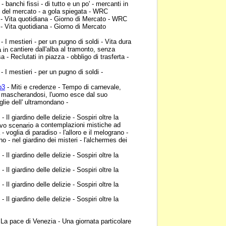
 - banchi fissi - di tutto e un po' - mercanti in
e del mercato - a gola spiegata - WRC
- Vita quotidiana - Giorno
di Mercato - WRC
- Vita quotidiana - Giorno
di Mercato
- I mestieri - per un pugno
di soldi - Vita dura
cantiere dall'alba al tramonto, senza
a in
 - Reclutati in piazza - obbligo di trasferta -
- I mestieri - per un pugno
di soldi -
p3
- Miti e credenze -
Tempo di carnevale,
mascherandosi, l'uomo esce dal suo
,
glie dell' ultramondano -
- Il giardino delle delizie -
Sospiri oltre la
a contemplazioni mistiche ad
tivo scenario
- voglia di paradiso - l'alloro e il melograno -
rno - nel giardino dei misteri - l'alchermes dei
- Il giardino delle delizie -
Sospiri oltre la
- Il giardino delle delizie -
Sospiri oltre la
- Il giardino delle delizie -
Sospiri oltre la
- Il giardino delle delizie -
Sospiri oltre la
 La pace di Venezia - Una
giornata particolare