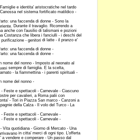
Famiglie e identita'
aristocratiche nel tardo
Canossa nel sistema fortificato matildico -
arto: una faccenda di
donne - Sono la
Durante il travaglio. Ricorrendo a
toriente.
a anche con l'ausilio di talismani e pozioni
na Costanza che libera i fanciulli - i deschi
del
di latte - il pranzo e'
a purificazione - genitori
arto: una faccenda di
donne -
arto: una faccenda di
donne -
In nome del nonno -
Imposto al neonato al
sempre di famiglia. E la scelta,
quasi
arnato - la fiammettina - i parenti spirituali -
In nome del nonno -
- Feste e spettacoli -
Carnevale - Ciascuno
iostre per cavalieri, a Roma palii con
nta' - Tori in Piazza San marco - Canzoni a
gnie della Calza - Il volo del Turco - La
- Feste e spettacoli -
Carnevale -
- Feste e spettacoli -
Carnevale -
- Vita quotidiana - Giorno
di Mercato - Una
in citta' merci di ogni tipo. L'offerta
 arrivavano
i' a vendere e comperare - Un passo dal