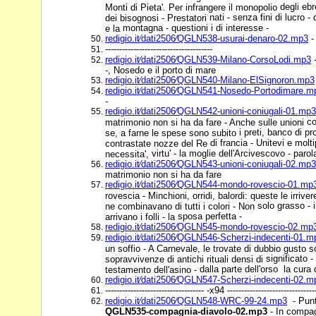
degli ebr
Monti di Pieta'. Per infrangere il monopolio
nati - senza fini di lucro 
dei bisognosi - Prestatori
montagna - questioni i di interesse -
e la
redigio.it⁄dati2506⁄QGLN538-usurai-denaro-02.mp3
-
--------------------------------------
redigio.it⁄dati2506⁄QGLN539-Milano-CorsoLodi.mp3
-
-, Nosedo e il porto di mare
redigio.it⁄dati2506⁄QGLN540-Milano-ElSignoron.mp3
redigio.it⁄dati2506⁄QGLN541-Nosedo-Portodimare.m
-
redigio.it⁄dati2506⁄QGLN542-unioni-coniugali-01.mp3
co
matrimonio non si ha da fare - Anche sulle unioni
i preti, banco di p
se, a farne le spese sono subito
di francia - Unitevi e molti
contrastate nozze del Re
virtu' - la moglie dell'Arcivescovo - parol
necessita',
redigio.it⁄dati2506⁄QGLN543-unioni-coniugali-02.mp3
matrimonio non si ha da fare
redigio.it⁄dati2506⁄QGLN544-mondo-rovescio-01.mp
rovescia - Minchioni, orridi, balordi: queste le irriver
solo grasso - 
ne combinavano di tutti i colori - Non
sposa perfetta -
arrivano i folli - la
redigio.it⁄dati2506⁄QGLN545-mondo-rovescio-02.mp
redigio.it⁄dati2506⁄QGLN546-Scherzi-indecenti-01.m
un soffio - A Carnevale, le trovate di dubbio gusto 
significato -
sopravvivenze di antichi rituali densi di
dalla parte dell'orso la cura d
testamento dell'asino -
redigio.it⁄dati2506⁄QGLN547-Scherzi-indecenti-02.m
----------------------------------- -x94 -------------------------------
redigio.it⁄dati2506⁄QGLN548-WRC-99-24.mp3
- Punt
QGLN535-compagnia-diavolo-02.mp3
- In compa