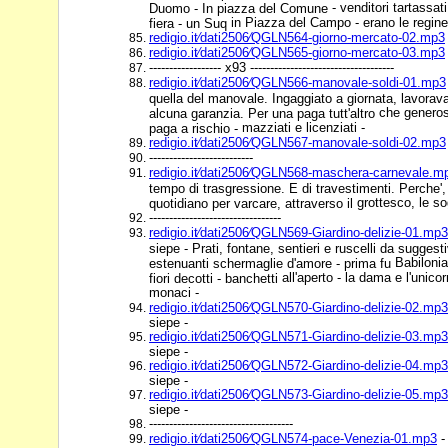
- venditori tartassati
Duomo - In piazza del Comune
in Piazza del Campo - erano le regin
fiera - un Suq
redigio.it⁄dati2506⁄QGLN564-giorno-mercato-02.mp3
redigio.it⁄dati2506⁄QGLN565-giorno-mercato-03.mp3
------------------ x93 ------------------------------------
redigio.it⁄dati2506⁄QGLN566-manovale-soldi-01.mp3
quella del manovale. Ingaggiato a giornata, lavorav
che generosa
alcuna garanzia. Per una paga tutt'altro
mazziati e licenziati -
paga a rischio -
redigio.it⁄dati2506⁄QGLN567-manovale-soldi-02.mp3
--------------------------
redigio.it⁄dati2506⁄QGLN568-maschera-carnevale.m
tempo di trasgressione. E di travestimenti. Perche'
grottesco, le so
quotidiano per varcare, attraverso il
---------------------------------
redigio.it⁄dati2506⁄QGLN569-Giardino-delizie-01.mp3
siepe - Prati, fontane, sentieri e ruscelli da sugges
Babilonia 
estenuanti schermaglie d'amore - prima fu
all'aperto - la dama e l'unico
fiori decotti - banchetti
monaci -
redigio.it⁄dati2506⁄QGLN570-Giardino-delizie-02.mp3
siepe -
redigio.it⁄dati2506⁄QGLN571-Giardino-delizie-03.mp3
siepe -
redigio.it⁄dati2506⁄QGLN572-Giardino-delizie-04.mp3
siepe -
redigio.it⁄dati2506⁄QGLN573-Giardino-delizie-05.mp3
siepe -
------------------------------------
redigio.it⁄dati2506⁄QGLN574-pace-Venezia-01.mp3
-