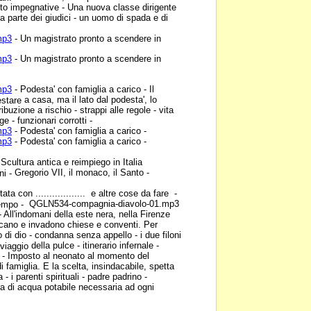
lto impegnative - Una nuova classe dirigente
la parte dei giudici - un uomo di spada e di
mp3
- Un magistrato pronto
a scendere in
mp3
- Un magistrato pronto
a scendere in
mp3
- Podesta' con
famiglia a carico - Il
a casa, ma il lato dal podesta', lo
estare
ibuzione a rischio - strappi alle regole - vita
e - funzionari corrotti -
mp3
- Podesta' con
famiglia a carico -
mp3
- Podesta' con
famiglia a carico -
 Scultura antica e
reimpiego in Italia
Gregorio VII, il monaco, il Santo -
ni -
ta con .................. e
altre cose da fare -
QGLN534-compagnia-diavolo-01.mp3
tempo -
- All'indomani della este nera, nella Firenze
licano e invadono chiese e conventi. Per
ello di dio - condanna senza
appello - i due filoni
della pulce - itinerario infernale -
l viaggio
 - Imposto al neonato al momento del
i famiglia. E la scelta, insindacabile, spetta
 - i parenti spirituali - padre padrino -
a di acqua potabile
necessaria ad ogni