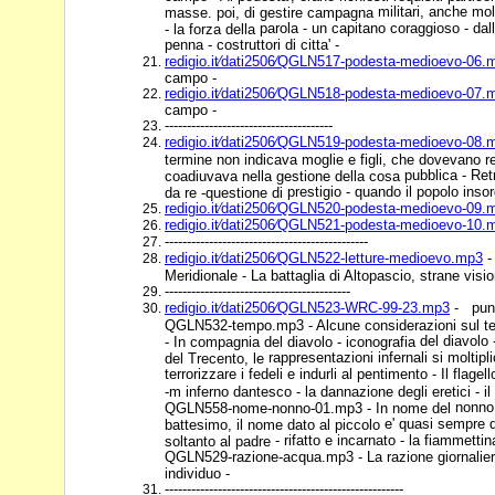
militari, anche mo
masse. poi, di gestire campagna
parola - un capitano coraggioso - dal
- la forza della
penna - costruttori di citta' -
redigio.it⁄dati2506⁄QGLN517-podesta-medioevo-06.
campo -
redigio.it⁄dati2506⁄QGLN518-podesta-medioevo-07.
campo -
--------------------------------------
redigio.it⁄dati2506⁄QGLN519-podesta-medioevo-08.
termine non indicava moglie e figli, che dovevano r
pubblica - Retr
coadiuvava nella gestione della cosa
prestigio - quando il popolo insorg
da re -questione di
redigio.it⁄dati2506⁄QGLN520-podesta-medioevo-09.
redigio.it⁄dati2506⁄QGLN521-podesta-medioevo-10.
----------------------------------------------
redigio.it⁄dati2506⁄QGLN522-letture-medioevo.mp3
-
Meridionale - La battaglia di Altopascio, strane visio
------------------------------------------
redigio.it⁄dati2506⁄QGLN523-WRC-99-23.mp3
- punta
QGLN532-tempo.mp3 - Alcune considerazioni sul 
del diavolo 
- In compagnia del diavolo - iconografia
rappresentazioni infernali si moltip
del Trecento, le
terrorizzare i fedeli e indurli al pentimento - Il flag
-m inferno dantesco - la dannazione degli eretici - i
nonno
QGLN558-nome-nonno-01.mp3 - In nome del
e' quasi sempre d
battesimo, il nome dato al piccolo
- rifatto e incarnato - la fiammettina
soltanto al padre
QGLN529-razione-acqua.mp3 - La razione giornalier
individuo -
------------------------------------------------------