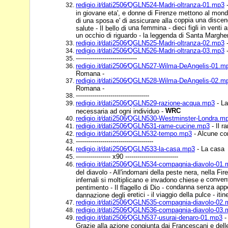
redigio.it⁄dati2506⁄QGLN524-Madri-oltranza-01.mp3
-
in giovane eta', e donne di Firenze mettono al mon
coppia una discen
di una sposa e' di assicurare alla
una femmina - dieci figli in venti a
salute - Il bello di
un occhio di riguardo - la leggenda di Santa Marg
redigio.it⁄dati2506⁄QGLN525-Madri-oltranza-02.mp3
-
redigio.it⁄dati2506⁄QGLN526-Madri-oltranza-03.mp3
-
------------------------------
redigio.it⁄dati2506⁄QGLN527-Wilma-DeAngelis-01.m
Romana -
redigio.it⁄dati2506⁄QGLN528-Wilma-DeAngelis-02.m
Romana -
------------------------------------
redigio.it⁄dati2506⁄QGLN529-razione-acqua.mp3
- La
WRC
necessaria ad ogni individuo -
redigio.it⁄dati2506⁄QGLN530-Westminster-Londra.m
redigio.it⁄dati2506⁄QGLN531-rame-cucine.mp3
- Il r
redigio.it⁄dati2506⁄QGLN532-tempo.mp3
- Alcune con
--------------------------------------
redigio.it⁄dati2506⁄QGLN533-la-casa.mp3
- La casa
----------------- x90 --------------------------
redigio.it⁄dati2506⁄QGLN534-compagnia-diavolo-01
del diavolo - All'indomani della peste nera, nella Fi
conventi
infernali si moltiplicano e invadono chiese e
condanna senza appell
pentimento - Il flagello di Dio -
eretici - il viaggio della pulce - it
dannazione degli
redigio.it⁄dati2506⁄QGLN535-compagnia-diavolo-02
redigio.it⁄dati2506⁄QGLN536-compagnia-diavolo-03
redigio.it⁄dati2506⁄QGLN537-usurai-denaro-01.mp3
-
Grazie alla azione congiunta dai Francescani e delle