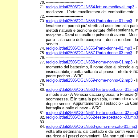
------------------------------
redigio.it⁄dati2506⁄QGLN554-letture-medievali.mp3
- 
medioevo - L'arte cavalleresca del combattimento -
------------------------------
redigio.it⁄dati2506⁄QGLN555-Parto-donne-01.mp3
- P
levatrice e i parenti piu' stretti ad assistere alla par
dall'esperienza, m
metodi naturali e tecniche dettate
di corallo e polvere di avorio - Mon
magiche - Rami
parto - alla corte delle puerpera -, doni a rendere - l
servito -
redigio.it⁄dati2506⁄QGLN556-Parto-donne-02.mp3
- P
redigio.it⁄dati2506⁄QGLN557-Parto-donne-03.mp3
- P
-------------------------------------
redigio.it⁄dati2506⁄QGLN558-nome-nonno-01.mp3
- 
momento del battesimo, il nome dato al piccolo e' 
e inc
insindacabile, spetta soltanto al paese - rifetto
padre padrino - WRC
redigio.it⁄dati2506⁄QGLN559-nome-nonno-02.mp3
- 
---------------------------------------
redigio.it⁄dati2506⁄QGLN560-feste-spettacoli-01.mp3
g
a modo suo - A Venezia caccia grossa, a Firenze
commedie a volo
scommesse. E in tutta la penisola,
Appuntamento a Testaccio - La Compa
doppio senso -
battaglia a palle di neve - WRC
redigio.it⁄dati2506⁄QGLN561-feste-spettacoli-02.mp3
redigio.it⁄dati2506⁄QGLN562-feste-spettacoli-03.mp3
-------------------------------------------------
redigio.it⁄dati2506⁄QGLN563-giorno-mercato-01.mp3
volta alla settimana, dal contado e dai centri vicini
erano l
era ricca e i prezzi convenienti. Ma non tutti