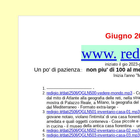
Giugno 2
www.
red
iniziato il gio 2023
Un po' di pazienza
non piu' di 100 al m
::
Inizia l'anno "
------------------------------------ -
redigio.it⁄dati2506⁄QGLN500-vedere-mondo.mp3
- Co
str
dal mito di Atlante alla geografia delle reti, nella
Milano, la geografia del 
mostra di Palazzo Reale, a
Mediterraneo - Formato extra-large -
del
redigio.it⁄dati2506⁄QGLN501-inventario-casa-01.mp3
giovane notaio, violano l'intimita' di una casa fioren
piccole e 
arredata e quali oggetti conteneva - Cose
della antica casa fiorentina - u
in cucina - il museo
redigio.it⁄dati2506⁄QGLN502-inventario-casa-02.mp3
redigio.it⁄dati2506⁄QGLN503-inventario-casa-03.mp3
-------------------------------------