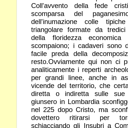
Coll'avvento della fede cris
scomparsa del paganesim
dell'inumazione colle tipic
triangolare formate da tredic
della floridezza economica 
scompaiono; i cadaveri sono 
facile preda della decomposi
resto.Ovviamente qui non ci
p
analiticamente i reperti archeol
per grandi linee,
anche in as
vicende del territorio, che cert
diretta o
indiretta sulle su
giunsero in Lombardia sconfigg
nel
225 dopo Cristo, ma sconfi
dovettero ritirarsi per t
schiacciando gli Insubri a Co