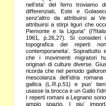
nell'eta' del ferro troviamo 
differenziati, Este e Golase
senz'altro da attribuirsi ai V
attribuirsi a stirpi liguri che o
Piemonte e la Liguria" (l?Itali
1961, p.26,27). Si consideri 
topografica dei reperti n
contemporaneita'. Soprattutto
che i movimenti migratori h
originari di culture diverse.
Giu
ricorda che nel periodo gallorom
mescolanza
dell'idria romana
gallica (L.R.p.51) e puo' b
usasse la
brocca e un Gallo l'idr
I reperti romani a Legnano sono
ampio spazio. I piu' impor