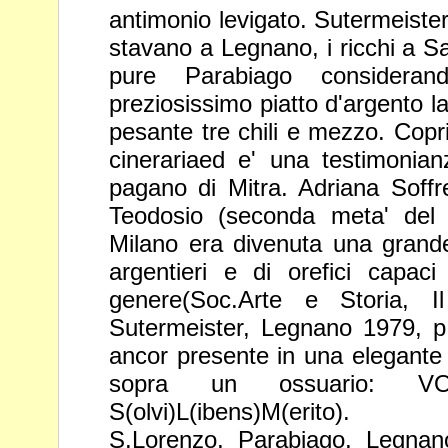
antimonio levigato. Sutermeiste
stavano a
Legnano, i ricchi a 
pure Parabiago considera
preziosissimo piatto d'argento l
pesante tre chili e mezzo. Cop
cinerariaed e' una testimonian
pagano di Mitra. Adriana Soff
Teodosio (seconda meta' del 
Milano era divenuta una
grande
argentieri e di orefici capaci
genere(Soc.Arte e
Storia, 
Sutermeister, Legnano 1979, p.3
ancor presente
in una elegante i
sopra un ossuario: V
S(olvi)L(ibens)M(erito).
S.Lorenzo, Parabiago, Legnan