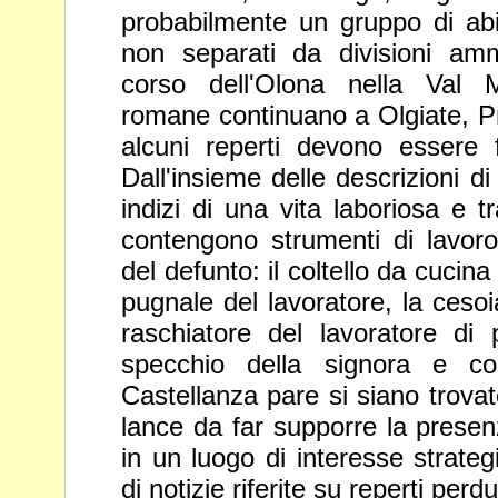
probabilmente un gruppo di ab
non separati da divisioni ammi
corso dell'Olona nella Val
romane continuano a Olgiate, P
alcuni reperti devono
essere f
Dall'insieme delle descrizioni d
indizi di una
vita laboriosa e t
contengono strumenti di lavoro 
del
defunto: il coltello da cucina 
pugnale del lavoratore, la ceso
raschiatore del lavoratore di p
specchio della signora e c
Castellanza pare si siano trova
lance da far supporre la
presenz
in un luogo di interesse strateg
di notizie
riferite su reperti perdu