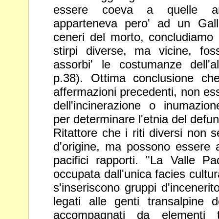
essere coeva a quelle an
apparteneva pero' ad un Ga
ceneri del morto, concludiamo c
stirpi diverse, ma vicine,
fos
assorbi' le costumanze dell'
p.38). Ottima
conclusione che
affermazioni precedenti, non es
dell'incinerazione o inumazio
per determinare l'etnia del defu
Ritattore che i riti diversi non 
d'origine, ma possono essere
pacifici rapporti. "La Valle 
occupata dall'unica
facies cultur
s'inseriscono gruppi d'incenerit
legati
alle genti transalpine d
accompagnati da elementi te