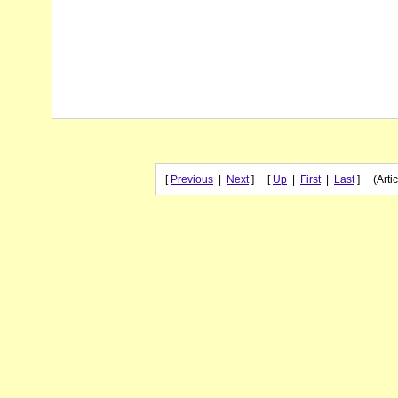
[
Previous
|
Next
] [
Up
|
First
|
Last
] (Artic