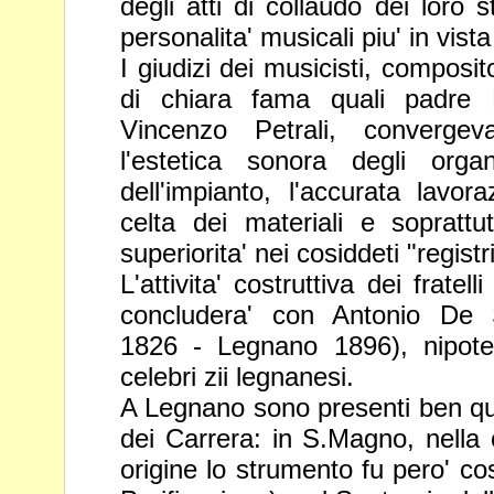
degli atti di collaudo dei loro s
personalita' musicali
piu' in vis
I giudizi dei musicisti, composito
di chiara fama quali padr
Vincenzo Petrali, convergevan
l'estetica sonora degli org
dell'impianto, l'accurata lavor
celta dei materiali e sopratt
superiorita' nei cosiddeti "registr
L'attivita' costruttiva dei fratel
concludera' con Antonio De
1826 - Legnano 1896), nipote
celebri zii legnanesi.
A Legnano sono presenti ben qu
dei Carrera: in S.Magno, nella
origine lo strumento fu pero' cos