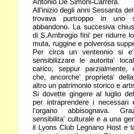
Antonio De Simoni-Carrera.
All'inizio degli anni Sessanta de
trovava purtroppo in uno
abbandono. La succesiva chiusu
di S.Ambrogio fini' per ridurre l
muta, ruggine e polverosa suppel
Per circa un ventennio si e'
sensibilizzare le autorita' loca
carico, seppur parzialmente, 
che, ancorche' proprieta' del
altro un patrimonio storico e artist
Si dovette gingere al luglio de
per intraprendere i necessari 
l'organo abbisognava. Gra
sensibilita' culturale e a una g
il Lyons Club Legnano Host e l