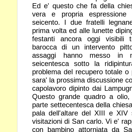
Ed e' questo che fa della chi
vera e propria espressione
seicento. I due fratelli legnan
prima volta ed alle lunette dip
festanti ancora oggi visibili
barocca di un intervento pit
assaggi hanno messo in m
seicentesca sotto la ridipint
problema del recupero totale o p
sara' la prossima
discussione co
capolavoro dipinto dai Lampugnan
Questo grande quadro a olio, 
parte settecentesca della chies
pala dell'altare del XIII e XIV
visitazioni di San carlo. Vi e'
rap
con bambino attorniata da S