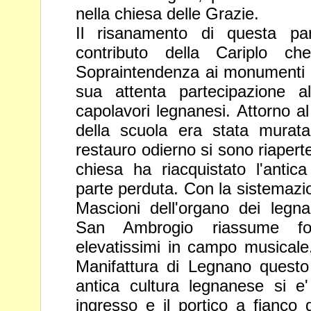
nella
chiesa delle Grazie.
Il risanamento di questa par
contributo della Cariplo c
Sopraintendenza ai monumenti h
sua attenta partecipazione a
capolavori legnanesi. Attorno a
della scuola era stata murat
restauro odierno si sono riaperte
chiesa ha riacquistato l'antic
parte perduta. Con la sistemazi
Mascioni dell'organo
dei legna
San Ambrogio riassume form
elevatissimi in campo
musicale
Manifattura di Legnano questo
antica cultura
legnanese si e'
ingresso e il portico a fianco 