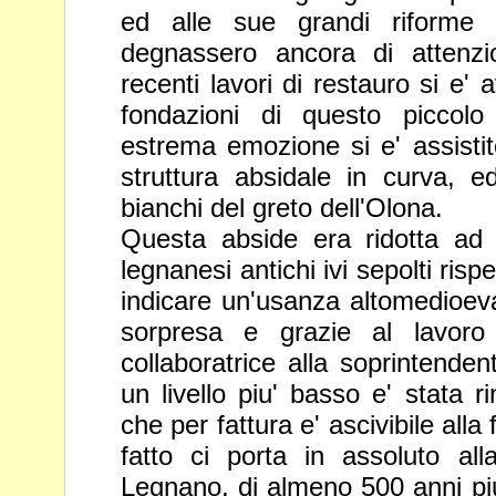
ed alle sue grandi riforme 
degnassero ancora di attenzio
recenti lavori di restauro si e'
fondazioni di questo piccolo
estrema emozione si e' assistit
struttura absidale in curva,
ed
bianchi del greto dell'Olona.
Questa abside era ridotta ad 
legnanesi antichi ivi sepolti ris
indicare un'usanza altomedioeva
sorpresa e grazie al lavor
collaboratrice alla soprintende
un livello piu' basso e'
stata r
che per fattura e' ascivibile all
fatto ci porta
in assoluto all
Legnano, di almeno 500 anni piu