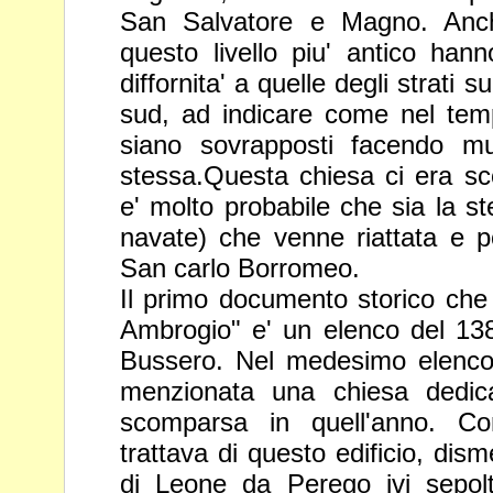
San
Salvatore e Magno. Anc
questo livello piu' antico hann
diffornita' a quelle degli strati s
sud, ad indicare come nel te
siano sovrapposti facendo mu
stessa.Questa chiesa ci era
sc
e' molto probabile che sia la s
navate) che venne
riattata e p
San carlo Borromeo.
Il primo documento storico ch
Ambrogio" e' un elenco del 1
Bussero. Nel medesimo elenco
menzionata una chiesa dedi
scomparsa in quell'anno. Co
trattava di questo edificio,
dism
di Leone da Perego ivi sepol