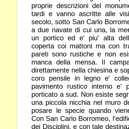
proprie descrizioni
del monume
tardi e vanno ascritte alle vis
secolo, sotto
San Carlo Borromeo
a due navate di cui una, la mer
un portico ed e' piu' alta de
coperta coi mattoni ma con tr
pareti sono rustiche e non esis
manca della mensa. Il campa
direttamente nella chiesina e so
coro pensile in legno e' coll
pavimento rustico interno e' p
porticato a sud. Non esiste
segr
una piccola nicchia nel muro d
posare le
specie quando vien
Con San Carlo Borromeo, l'edific
dei Disciplini, e con tale destin