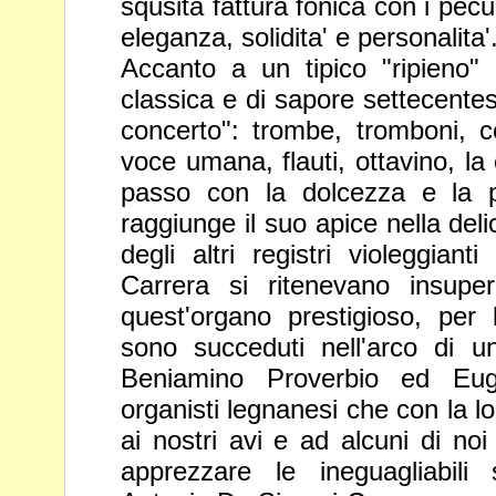
squsita fattura fonica con i pecu
eleganza, solidita' e personalita'
Accanto a un tipico "ripieno" C
classica e di sapore settecente
concerto": trombe, tromboni, co
voce umana, flauti, ottavino, la
passo con la dolcezza e la p
raggiunge il suo apice nella
deli
degli altri registri violeggiant
Carrera si ritenevano
insuper
quest'organo prestigioso, per 
sono succeduti
nell'arco di u
Beniamino Proverbio ed Euge
organisti
legnanesi che con la l
ai nostri avi e ad alcuni di no
apprezzare le ineguagliabili 