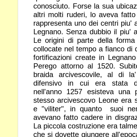
conosciuto. Forse la sua ubica
altri molti ruderi, lo aveva fatt
rappresenta uno dei centri piu' a
Legnano. Senza
dubbio il piu' a
Le origini di parte della form
collocate nel tempo a fianco di 
fortificazioni create in Legnan
Perego attorno al 1520. Subit
braida arcivescovile, al
di la
difensivo in cui era stata d
nell'anno 1257 esisteva
una p
stesso arcivescovo Leone era s
e "viliter", in
quanto suoi nemi
avevano fatto cadere in disgraz
La
piccola costruzione era talm
che si dovette giungere all'epo