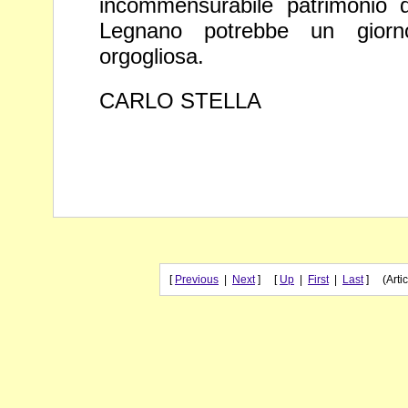
incommensurabile patrimonio d
Legnano potrebbe un gio
orgogliosa.
CARLO STELLA
[
Previous
|
Next
] [
Up
|
First
|
Last
] (Artic