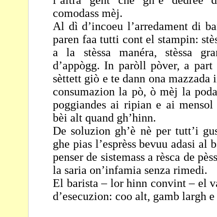
l’altra gent
che gh’è dedree d
comodass mèj.
Al dì d’incoeu l’arredament di ba
paren faa tutti cont el
stampin: stè
a la stèssa manéra, stèssa g
d’appògg. In paròll pòver, a part
sèttett giò e te dann ona mazzada in
consumazion la pò, ò mèj la pod
poggiandes ai
ripian e ai mensol 
bèi alt quand gh’hinn.
De soluzion gh’è nè per tutt’i g
ghe pias l’esprèss
bevuu adasi al b
penser de sistemass a rèsca
de pèss
la saria on’infamia senza rimedi.
El barista – lor hinn convint – el 
d’esecuzion: coo alt,
gamb largh e