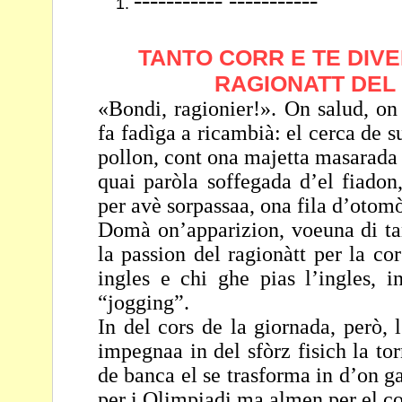
----------- -----------
TANTO CORR E TE DIVE
RAGIONATT DEL 
«Bondi, ragionier!». On salud, on 
fa fadìga a ricambià:
el cerca de s
pollon, cont ona majetta
masarada 
quai paròla soffegada d’el fiado
per avè sorpassaa, ona fila d’otomò
Domà on’apparizion, voeuna di ta
la passion del
ragionàtt per la cor
ingles e chi ghe pias l’ingles,
i
“jogging”.
In del cors de la giornada, però,
impegnaa in del sfòrz
fisich la to
de banca el se trasforma in d’on
ga
per i Olimpiadi ma almen per el c