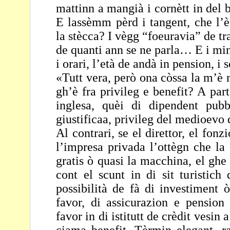
mattinn a mangià i cornètt in del
b
E lassèmm pèrd i tangent, che l’
la stècca? I vègg “foeuravia” de tr
de quanti ann se ne parla… E i min
i orari, l’età de andà in pension, i 
«Tutt vera, però ona còssa la m’è 
gh’è fra privileg e
benefit? A part
inglesa, quèi di dipendent
pubb
giustificaa, privileg del medioev
Al contrari, se el direttor, el fon
l’impresa privada
l’ottègn che la
gratis ò quasi la macchina, el gh
cont el scunt in di sit turistic
possibilità de fà di investiment 
favor, di
assicurazion e pension
favor in di istitutt de crèdit
vesin a