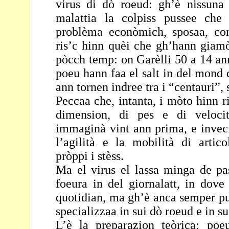
virus di dò roeud: gh’è
nissuna
malattia la colpiss pussee che
problèma econòmich, sposaa, co
ris’c hinn quèi che gh’hann giam
pòcch temp:
on Garèlli 50 a 14 an
poeu hann faa el salt in
del mond 
ann tornen indree tra i “centauri”,
Peccaa che, intanta, i mòto hinn ri
dimension, di pes e
di veloc
immaginà vint ann prima, e inveci
l’agilità e la mobilità di artic
pròppi i stèss.
Ma el virus el lassa minga de p
foeura in del giornalatt,
in dove
quotidian, ma gh’è anca semper p
specializzaa in sui dò roeud e in su
L’è la preparazion teòrica; po