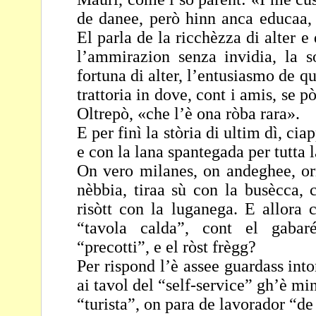
de danee, però hinn anca
educaa, 
El parla de la ricchèzza di alter e
l’ammirazion senza invidia, la s
fortuna di alter, l’entusiasmo de q
trattoria in
dove, cont i amis, se p
Oltrepò, «che l’è ona
ròba rara».
E per finì la stòria di ultim dì, ci
e con la lana
spantegada per tutta l
On vero milanes, on andeghee, or
nèbbia, tiraa sù con
la busècca, 
risòtt con la luganega. E allora
“tavola calda”, cont el gaba
“precotti”, e el ròst frègg?
Per rispond l’è assee guardass int
ai tavol del
“self-service” gh’è min
“turista”, on para de
lavorador “de 