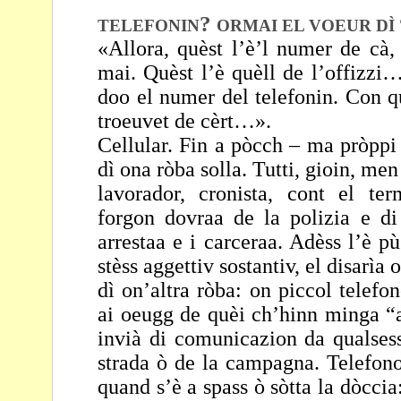
?
TELEFONIN
ORMAI EL VOEUR DÌ
«Allora, quèst l’è’l numer de cà
mai. Quèst l’è quèll de
l’offizzi…
doo el numer del telefonin. Con q
troeuvet de cèrt…».
Cellular. Fin a pòcch – ma pròppi
dì ona ròba solla.
Tutti, gioin, men
lavorador, cronista, cont el ter
forgon dovraa de la polizia
e di
arrestaa e i carceraa. Adèss l’è p
stèss aggettiv sostantiv, el disarìa
dì on’altra ròba: on piccol telefo
ai oeugg
de quèi ch’hinn minga “a
invià di comunicazion da
qualses
strada ò de la campagna. Telefon
quand s’è a spass ò sòtta la dòcci