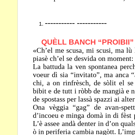
----------- -----------
QUÈLL BANCH “PROIBII”
«Ch’el me scusa, mi scusi, ma lù 
piasè ch’el se desvida
on moment: 
La battuda la ven spontanea perch
voeur dì sia “invitato”,
ma anca “a
chi, a on rinfrèsch, de sòlit el s
bibit e de tutt i ròbb de mangià e
de spostass per lassà spazzi ai alte
Ona vèggia “gag” de avan-spett
d’incoeu e minga domà in
di fèst
L’è assee andà denter in d’on qual
ò in periferia cambia nagòtt. L’impo