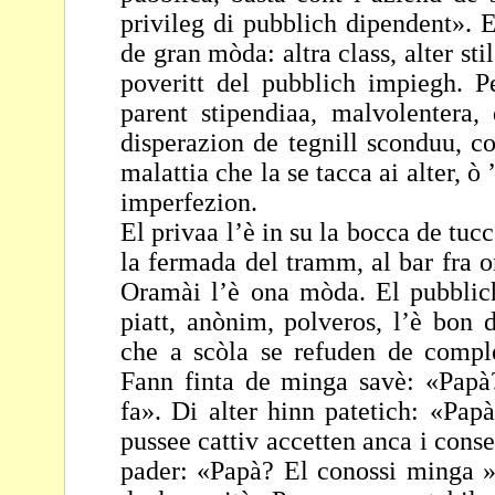
privileg di pubblich dipendent». 
de gran mòda: altra class, alter sti
poveritt del pubblich impiegh. P
parent stipendiaa, malvolentera,
disperazion de
tegnill sconduu, c
malattia che la se tacca ai
alter, ò
imperfezion.
El privaa l’è in su la bocca de tucc:
la fermada del
tramm, al bar fra 
Oramài l’è ona mòda. El
pubblic
piatt, anònim, polveros, l’è bon 
che a scòla se refuden de compl
Fann finta de minga savè: «Papà
fa». Di
alter hinn patetich: «Pap
pussee cattiv accetten
anca i conse
pader: «Papà? El conossi minga 