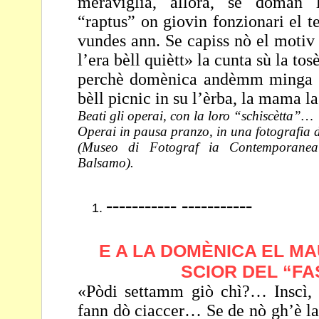
meraviglia, allora, se doman
“raptus” on giovin fonzionari el t
vundes ann. Se capiss nò el motiv
l’era bèll quiètt» la cunta sù la tos
perchè domènica andèmm minga 
bèll picnic in su
l’èrba, la mama l
Beati gli operai, con la loro “schiscètta”…
Operai in pausa pranzo, in una fotografia 
(Museo di Fotograf ia Contemporanea 
Balsamo).
----------- -----------
E A LA DOMÈNICA EL MA
SCIOR DEL “FA
«Pòdi settamm giò chì?… Inscì, 
fann dò ciaccer… Se
de nò gh’è l