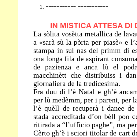
----------- -----------
IN MISTICA ATTESA D
La sòlita vosètta metallica de lava
a «sarà sù la pòrta
per piasè» e l’
stampa in sul nas del primm di
e
ona longa fila de aspirant consum
de pazienza e anca lù el pod
macchinètt che distribuiss i dan
giornaliera de la
tredicesima.
Fra duu dì l’è Natal e gh’è anca
per lù medèmm, per i
parent, per 
l’è quèll de recuperà i danee de
stada accreditada d’on
bèll poo c
ritirada a “l’ufficio paghe”, ma pe
Cèrto gh’è i sciori titolar de cart 