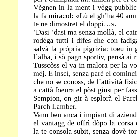
Vègnen in la ment i vègg pubblic
la fa miracol: «Lù el
gh’ha 40 ann 
te ne dimostret el doppi…».
’Dasi ’dasi ma senza mollà, el cair
rodéga tutti i difes
che con fadig
salvà la pròpria pigrizia: toeu in 
l’alba, i sò pagn sportiv, pensà ai 
Tusscòss el va in malora per la v
mèj.
E inscì, senza parè el comincia
che no se conoss,
de l’attività fis
a cattà foeura el pòst giust per
fas
Sempion, on gir à esplorà el Par
Parch Lamber.
Vann ben anca i impiant di azien
el vantagg de offrì
dòpo la corsa 
la te consola subit, senza dovè
to