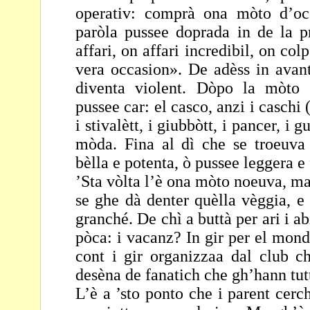
operativ: comprà ona
mòto d’oc
paròla pussee doprada in de la
p
affari, on affari incredibil, on col
vera occasion». De adèss in avant
diventa violent. Dòpo la mòto
pussee car: el
casco, anzi i caschi (
i stivalètt, i giubbòtt, i
pancer, i gu
mòda. Fina al dì che se troeuv
bèlla e potenta, ò pussee leggera e
’Sta vòlta l’è ona mòto noeuva, ma 
se ghe dà denter quèlla vèggia, e
granché. De chì a
buttà per ari i ab
pòca: i vacanz? In gir per el
mond
cont i gir organizzaa dal club c
desèna de fanatich che gh’hann tutt
L’è a ’sto ponto che i parent cerc