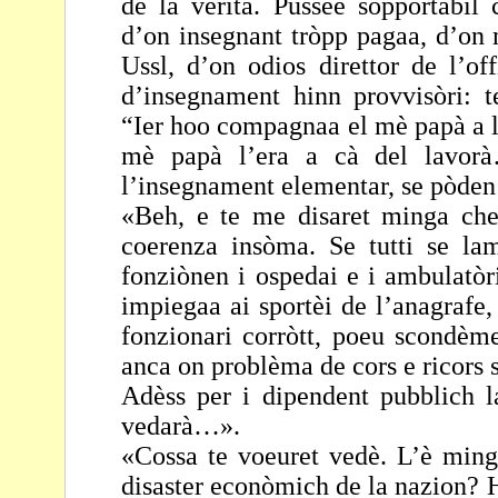
de la verità. Pussee sopportabi
d’on insegnant tròpp pagaa, d’on 
Ussl, d’on odios direttor de l’of
d’insegnament
hinn provvisòri:
“Ier hoo compagnaa el mè papà
a 
mè papà l’era a cà del lavor
l’insegnament elementar, se pòden
«Beh, e te me disaret minga che
coerenza insòma. Se
tutti se l
fonziònen i ospedai e i ambulatòr
impiegaa ai sportèi de l’anagrafe,
fonzionari corròtt, poeu scondèm
anca on
problèma de cors e ricors s
Adèss per i dipendent pubblich l
vedarà…».
«Cossa te voeuret vedè. L’è minga
disaster econòmich
de la nazion? 