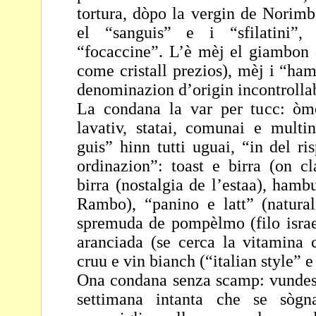
tortura, dòpo la vergin de Norim
el “sanguis” e i “sfilatini”,
“focaccine”. L’è mèj el giambon 
come cristall
prezios), mèj i “ha
denominazion d’origin
incontrollab
La condana la var per tucc: òme
lavativ, statai, comunai e
multin
guis” hinn tutti uguai, “in del ri
ordinazion”: toast e birra (on cl
birra (nostalgia de l’estaa), ham
Rambo),
“panino e latt” (natura
spremuda de pompèlmo
(filo isr
aranciada (se cerca la vitamina
cruu e vin bianch (“italian style” 
Ona condana senza scamp: vundes 
settimana intanta
che se sògna