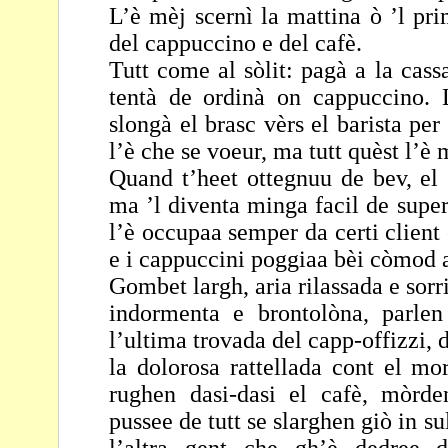
L’è mèj scernì la mattina ò ’l pr
del cappuccino e del
cafè.
Tutt come al sòlit: pagà a la cassa
tentà de ordinà on
cappuccino. 
slongà el brasc vèrs el barista per
l’è che se voeur, ma tutt quèst l’è
Quand t’heet ottegnuu de bev, el 
ma ’l diventa minga
facil de supe
l’è occupaa semper da certi client
e i cappuccini poggiaa bèi còmod 
Gombet largh, aria rilassada e sorr
indormenta e
brontolòna, parlen 
l’ultima trovada del capp-offizzi,
la dolorosa rattellada cont el mo
rughen dasi-dasi el cafè, mòrde
pussee de tutt se slarghen giò in s