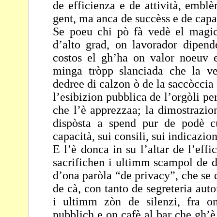
de efficienza e de attività, embl
gent, ma
anca de succèss e de capac
Se poeu chi pò fà vedè el magic
d’alto grad, on
lavorador dipend
costos el gh’ha on valor noeuv
minga tròpp slanciada che la v
dedree di calzon ò de la saccòccia 
l’esibizion pubblica de l’orgòli pe
che l’è
apprezzaa; la dimostrazio
dispòsta a spend pur
de podè c
capacità, sui consili, sui indicazio
E l’è donca in su l’altar de l’effi
sacrifichen i ultimm
scampol de d
d’ona paròla “de privacy”, che se
de cà, con tanto de segreteria aut
i ultimm zòn de silenzi, fra on
pubblich e on cafè al bar che gh’è 