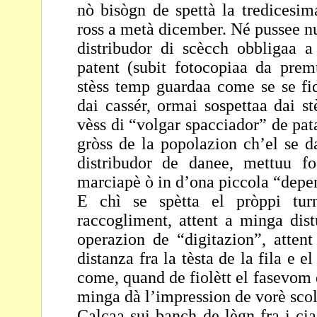
nò bisògn de spettà
la tredicesi
ross a metà dicember. Né pussee
n
distribudor di scècch obbligaa 
patent (subit fotocopiaa da pre
stèss
temp guardaa come se se fid
dai cassér, ormai
sospettaa dai s
vèss di “volgar spacciador” de
pat
gròss de la popolazion ch’el se 
distribudor de danee, mettuu f
marciapè ò in d’ona piccola “depe
E chì se spètta el pròppi tur
raccogliment, attent a minga
dist
operazion de “digitazion”, atte
distanza fra la tèsta de la fila e el
come, quand de fiolètt el fasevom 
minga dà
l’impression de vorè scolt
Calcaa sui banch de lègn fra i ci