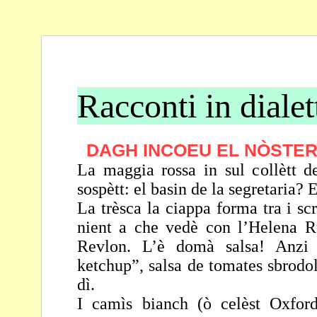
Racconti in dialet
DAGH INCOEU EL NÒSTER 
La maggia rossa in sul collètt 
sospètt: el basin de la
segretaria? E
La trèsca la ciappa forma tra i scr
nient a che vedè con
l’Helena Ru
Revlon. L’è domà salsa! Anzi
ketchup”, salsa de tomates sbrodo
dì.
I camìs bianch (ò celèst Oxford)