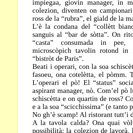
impiegaa, giovin
manager, in ma
colezion, diventen on campionar
ross de la “rubra”, el giald de la 
L’è la condana del “collètt bianc
sanguis al “bar de sòtta”.
On rit
“casta” consumada in pee,
microscòpich tavolin rotond in 
“bistròt
de Paris”.
Beati i operari, con la soa schiscèt
fasoeu, ona
cotelètta, el pòmm. T
L’operari el pò! El “status”
soci
aspirant manager, nò. Com’el pò 
schiscètta e on quartin de ross? C
e a la soa “scicchissima” (e tanto 
No gh’è scamp! Al ristorant tutt’
A la tavola calda? Ona quai vòl
possibilità: la colezion de
lavorà,