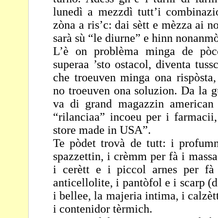
lunedì a mezzdì
tutt’i combinazi
zòna a ris’c: dai sètt e mèzza ai
no
sarà sù “le diurne” e hinn nonanmò
L’è on problèma minga de pòc
superaa ’sto ostacol,
diventa tuss
che troeuven minga ona rispòsta
no troeuven ona soluzion. Da la 
va di grand magazzin american 
“rilanciaa” incoeu per i farmacii,
store made in
USA”.
Te pòdet trovà de tutt: i profumm
spazzettin, i crèmm per fà
i massa
i cerètt e i piccol arnes per fà
anticellolite, i pantòfol e i scarp 
i
bellee, la majeria intima, i calzèt
i contenidor
tèrmich.