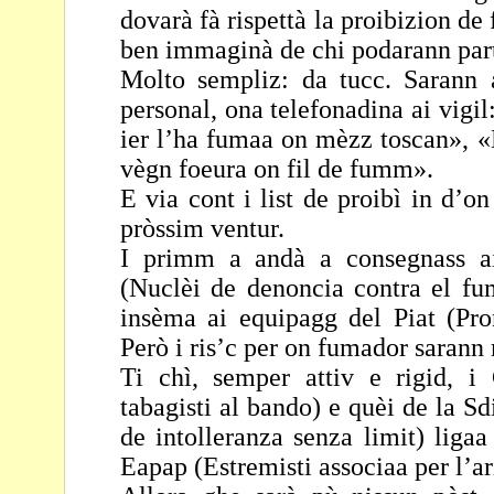
dovarà fà rispettà la
proibizion de
ben immaginà de chi podarann
par
Molto sempliz: da tucc. Sarann 
personal, ona
telefonadina ai vigi
ier l’ha fumaa on mèzz
toscan», «
vègn foeura on fil de fumm».
E via cont i list de proibì in d’
pròssim ventur.
I primm a andà a consegnass ai
(Nuclèi de denoncia
contra el fu
insèma ai equipagg del Piat (Pr
Però i ris’c per on fumador sarann m
Ti chì, semper attiv e rigid, i 
tabagisti al bando) e quèi
de la Sd
de intolleranza senza limit) liga
Eapap (Estremisti associaa per l’ar