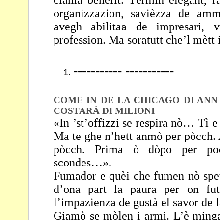
ciama benefit. Tèrmin elegant, r
organizzazion, savièzza de amm
avegh abilitaa de impresari, v
profession.
Ma soratutt che’l mètt 
----------- -----------
COME IN DE LA CHICAGO DI ANN
COSTARÀ DI
MILIONI
«In ’st’offizzi se respira nò… Tì e
Ma te ghe n’hett
anmò per pòcch. A
pòcch. Prima ò dòpo per p
scondes…».
Fumador e quèi che fumen nò spett
d’ona part la paura
per on fut
l’impazienza de gustà el savor de 
Giamò se mòlen i armi. L’è minga