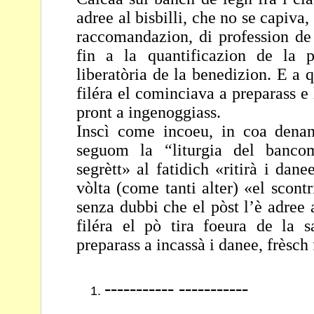
adree al bisbilli, che
no se capiva,
raccomandazion, di profession d
fin a la quantificazion de la
liberatòria de la benedizion. E a 
filéra
el cominciava a preparass e 
pront a
ingenoggiass.
Inscì come incoeu, in coa denan
seguom la “liturgia del
bancom
segrètt» al fatidich «ritirà i dan
vòlta (come tanti alter) «el scont
senza dubbi che el pòst l’è adree 
filéra el
pò tira foeura de la s
preparass a incassà i
danee, frèsch 
----------- -----------