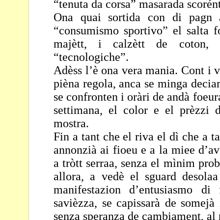
“tenuta da corsa” masarada scorén
Ona quai sortida con di pagn 
“consumismo sportivo” el
salta 
majètt, i calzètt de coton
“tecnologiche”.
Adèss l’è ona vera mania. Cont i v
pièna regola, anca
se minga deciar
se confronten i oràri de andà
foeur
settimana, el color e el prèzzi
mostra.
Fin a tant che el riva el dì che a t
annonzià ai fioeu e
a la miee d’a
a tròtt serraa, senza el mìnim
prob
allora, a vedè el sguard desol
manifestazion d’entusiasmo di
savièzza,
se capissarà de somejà 
senza speranza de
cambiament, al r