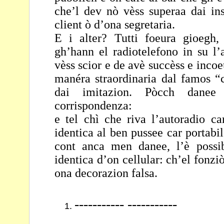
che’l dev nò
vèss superaa dai ins
client ò d’ona segretaria.
E i alter? Tutti foeura gioegh
gh’hann el radiotelefono in
su l’
vèss scior e de avè succèss e inc
manéra straordinaria dal famos 
dai imitazion. Pòcch dane
corrispondenza:
e tel chì che riva l’autoradio ca
identica al ben pussee
car portabi
cont anca men danee, l’è possi
identica d’on cellular: ch’el fonz
ona decorazion falsa.
----------- -----------