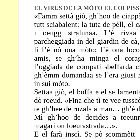
EL VIRUS DE LA MÒTO EL COLPIS
«Famm settà giò, gh’hoo de ciappà
tutt sciabalent: la
tuta de pèll, el 
i oeugg stralunaa. L’è riva
parcheggiada in del giardin de cà
lì l’è nò ona mòto: l’è ona loc
amis, se
gh’ha minga el corag
l’oggiada de compatì sbeffarda
c
gh’èmm domandaa se l’era giust 
in sui mòto.
Settaa giò, el boffa e el se lamen
dò roeud. «Fina
che tì te vee tuss
te gh’hee de ruzala a
man… gh’è de
Mì gh’hoo de decides a toeunn
magari on
foeurastrada…».
E el farà inscì. Se pò scommètt.