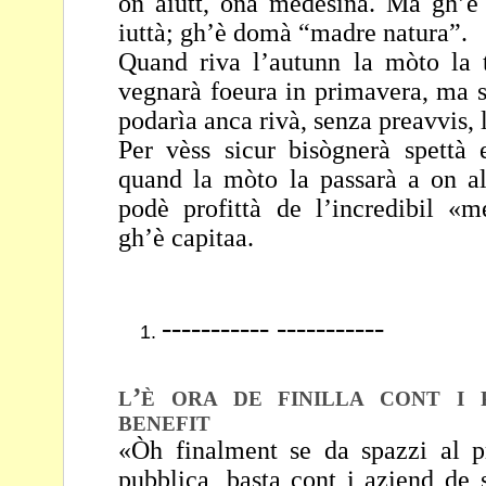
on aiutt, ona
medesina. Ma gh’è 
iuttà; gh’è domà “madre
natura”.
Quand riva l’autunn la mòto la t
vegnarà foeura in
primavera, ma s
podarìa anca rivà, senza
preavvis, 
Per vèss sicur bisògnerà spettà
quand la mòto la
passarà a on al
podè profittà de l’incredibil
«me
gh’è capitaa.
----------- -----------
’
L
È ORA DE FINILLA CONT I 
BENEFIT
«Òh finalment se da spazzi al pr
pubblica, basta cont i
aziend de s