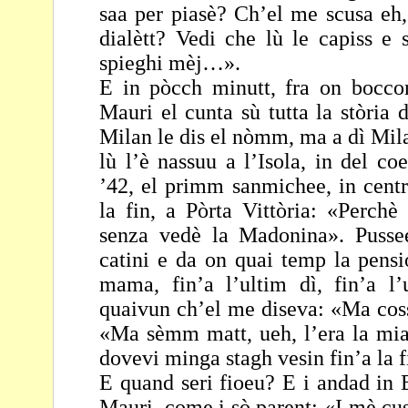
saa per piasè? Ch’el me scusa eh
dialètt? Vedi che lù le capiss e
spieghi mèj…».
E in pòcch minutt, fra on bocco
Mauri el cunta sù tutta la
stòria 
Milan le dis el nòmm, ma a dì Mil
lù l’è nassuu a l’Isola, in del coe
’42, el primm
sanmichee, in cent
la fin, a Pòrta Vittòria:
«Perchè 
senza vedè la Madonina». Puss
catini e da on quai temp la pen
mama, fin’a l’ultim dì, fin’a l’
quaivun ch’el me
diseva: «Ma coss
«Ma sèmm matt, ueh, l’era la
mia
dovevi minga stagh vesin fin’a la f
E quand seri fioeu? E i andad in 
Mauri, come i sò
parent: «I mè cus