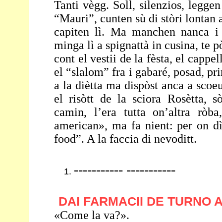
Tanti vègg. Soll, silenzios, leggen
“Mauri”, cunten sù di
stòri lontan
capiten lì. Ma manchen nanca 
minga lì a spignattà in cusina, te 
cont el vestii de la fèsta, el cappe
el
“slalom” fra i gabaré, posad, pr
a la diètta ma
dispòst anca a scoeu
el risòtt de la sciora
Rosètta, s
camin, l’era tutta on’altra ròb
american», ma fa nient: per on dì 
food”. A la faccia di nevoditt.
----------- -----------
DAI FARMACII DE TURNO A
«Come la va?».