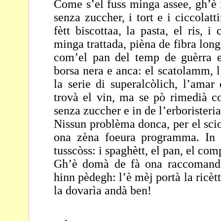
Come s’el fuss minga assee, gh’è i
senza zuccher, i tort
e i ciccolatt
fètt biscottaa, la pasta, el ris, i
minga trattada, pièna de fibra lon
com’el pan del temp de guèrra e
borsa nera e anca: el scatolamm, l’
la serie di
superalcòlich, l’amar d
trovà el vin, ma se pò
rimedià co
senza zuccher e in de l’erboristeri
Nissun problèma donca, per el sci
ona zèna foeura
programma. In 
tusscòss: i spaghètt, el pan, el
comp
Gh’è domà de fà ona raccomandaz
hinn pèdegh: l’è mèj
portà la ricèt
la dovarìa andà ben!