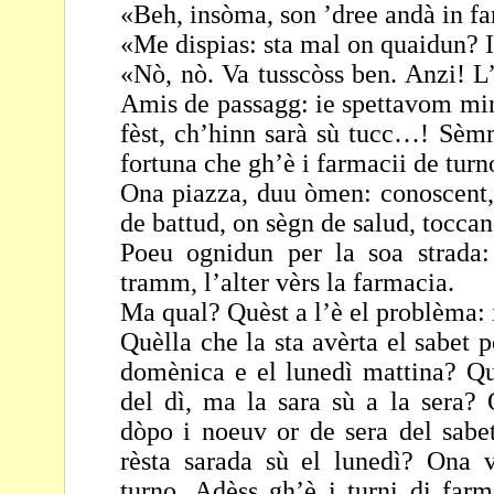
«Beh, insòma, son ’dree andà in 
«Me dispias: sta mal on quaidun? I 
«Nò, nò. Va tusscòss ben. Anzi! L
Amis de passagg:
ie spettavom ming
fèst, ch’hinn sarà sù tucc…!
Sèmm
fortuna che gh’è i farmacii de turn
Ona piazza, duu òmen: conoscent, 
de battud, on sègn
de salud, toccan
Poeu ognidun per la soa strada:
tramm, l’alter vèrs la
farmacia.
Ma qual? Quèst a l’è el problèma:
Quèlla che la sta avèrta el sabet p
domènica e el
lunedì mattina? Qu
del dì, ma la sara sù a la
sera? 
dòpo i noeuv or de sera del sabe
rèsta sarada sù el lunedì? Ona v
turno. Adèss gh’è i turni di farm