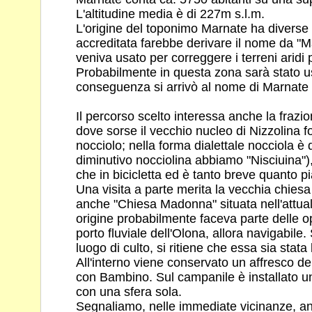
L'altitudine media è di 227m s.l.m.
L'origine del toponimo Marnate ha diverse i
accreditata farebbe derivare il nome da "M
veniva usato per correggere i terreni aridi 
Probabilmente in questa zona sarà stato us
conseguenza si arrivò al nome di Marnate 
Il percorso scelto interessa anche la frazi
dove sorse il vecchio nucleo di Nizzolina fos
nocciolo; nella forma dialettale nocciola è 
diminutivo nocciolina abbiamo "Nisciuina")
che in bicicletta ed è tanto breve quanto p
Una visita a parte merita la vecchia chiesa
anche "Chiesa Madonna" situata nell'attua
origine probabilmente faceva parte delle o
porto fluviale dell'Olona, allora navigabil
luogo di culto, si ritiene che essa sia stat
All'interno viene conservato un affresco d
con Bambino. Sul campanile è installato un
con una sfera sola.
Segnaliamo, nelle immediate vicinanze, an