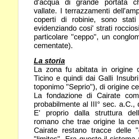
d'acqua di grande portata 
vallate. I terrazzamenti dell'am
coperti di robinie, sono stati 
evidenziando
cosi' strati roccios
particolare "ceppo", un
conglom
cementate).
La storia
La zona fu abitata in origine d
Ticino e
quindi dai Galli Insubr
toponimo "Seprio"),
di origine ce
La fondazione di Cairate come
probabilmente
al III° sec. a.C.
E' proprio dalla struttura
del
romano che trae origine la
cen
Cairate restano tracce delle 
"limites". Era questo il sistema