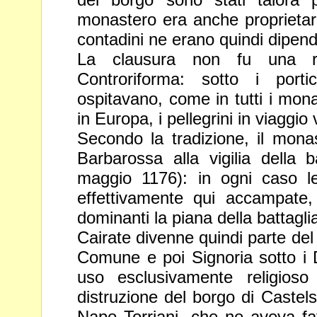
monastero era anche proprietar
contadini ne erano quindi dipend
La clausura non fu una re
Controriforma: sotto i
porti
ospitavano, come in tutti i mon
in Europa, i pellegrini in viaggio 
Secondo la tradizione, il monas
Barbarossa
alla vigilia della
maggio 1176): in ogni
caso l
effettivamente qui accampate
dominanti la piana della battagli
Cairate divenne quindi parte del t
Comune
e poi Signoria sotto i 
uso esclusivamente
religios
distruzione del borgo di Castel
Napo Torriani, che ne aveva fa