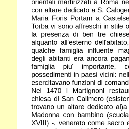
orientali martirizzati a Roma n
con altare dedicato a S. Caloger
Maria Foris Portam a Castelse
Torba vi sono
affreschi in stile
la presenza di ben tre
chies
alquanto all'esterno dell'abitato
qualche famiglia influente 
degli abitanti era ancora pagan
famiglia piu' importante, 
possedimenti in paesi
vicini: ne
esercitavano funzioni di
comand
Nel 1470 i Martignoni restau
chiesa di San
Calimero (esisten
trovano un altare dedicato
al)
Madonna con bambino (scuol
XVIII) -, venerato come sacro