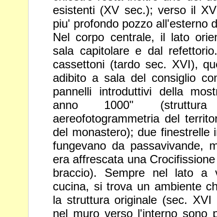
esistenti (XV sec.); verso il X
piu' profondo pozzo all'esterno de
Nel corpo centrale, il lato ori
sala
capitolare e dal refettorio
cassettoni (tardo
sec. XVI), qu
adibito a sala del consiglio
co
pannelli introduttivi della mo
anno 1000" (struttura
aereofotogrammetria del territo
del
monastero); due finestrelle i
fungevano da
passavivande, m
era affrescata una
Crocifission
braccio). Sempre nel lato a
cucina, si trova un ambiente 
la struttura originale (sec. XVI 
nel muro verso l'interno sono p