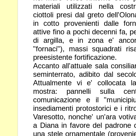
materiali
utilizzati nella cos
ciottoli presi dal greto
dell'Olon
in cotto provenienti dalle fo
attive fino a pochi decenni fa, 
di argilla, e in zona e' anco
"fornaci"), massi squadrati ris
preesistente
fortificazione.
Accanto all'attuale sala consili
seminterrato, adibito dal secol
Attualmente
vi e' collocata 
mostra: pannelli sulla
cen
comunicazione e il "municip
insediamenti protostorici e i ri
Varesotto, nonche' un'ara voti
a Diana in favore del padrone c
una
stele ornamentale (proveni