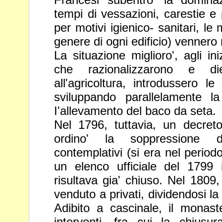
tempi di vessazioni, carestie e
per motivi igienico- sanitari, le
genere di ogni edificio) vennero 
La situazione miglioro', agli ini
che
razionalizzarono e d
all'agricoltura,
introdussero le p
sviluppando parallelamente
l
I'allevamento del baco da seta.
Nel 1796, tuttavia, un decret
ordino' la
soppressione d
contemplativi (si era nel
periodo
un elenco ufficiale del 1799
risultava gia' chiuso. Nel 1809
venduto a privati, dividendosi la
Adibito a cascinale, il monaste
interventi, fra cui la chiusu