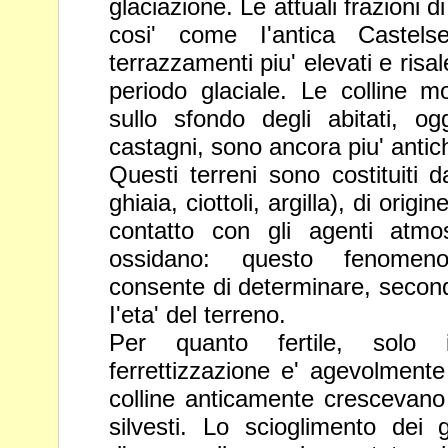
glaciazione. Le attuali frazioni d
cosi' come I'antica Castels
terrazzamenti piu' elevati e risal
periodo
glaciale. Le colline 
sullo sfondo degli
abitati, o
castagni, sono ancora piu' anti
Questi terreni sono costituiti d
ghiaia,
ciottoli, argilla), di orig
contatto con gli
agenti atmos
ossidano: questo fenom
consente di determinare, second
I'eta' del terreno.
Per quanto fertile, solo 
ferrettizzazione e'
agevolmente 
colline anticamente
crescevano
silvesti. Lo scioglimento dei