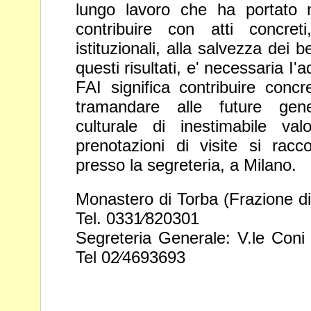
lungo lavoro
che ha portato 
contribuire con atti concret
istituzionali, alla salvezza dei b
questi risultati, e' necessaria I'a
FAI significa contribuire con
tramandare
alle future gen
culturale di inestimabile
val
prenotazioni di visite si ra
presso la segreteria, a Milano.
Monastero di Torba (Frazione d
Tel.
0331⁄820301
Segreteria Generale: V.le Con
Tel
02⁄4693693