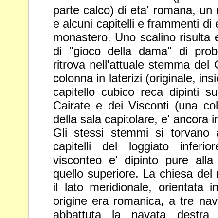
parte calco) di
eta' romana, un 
e alcuni capitelli e
frammenti di e
monastero. Uno scalino
risulta
di "gioco della dama" di pro
ritrova nell'attuale stemma de
colonna in laterizi (originale, insi
capitello cubico reca dipinti s
Cairate e dei
Visconti (una co
della sala capitolare, e'
ancora i
Gli stessi stemmi si torvano 
capitelli del
loggiato infer
visconteo e' dipinto pure all
quello superiore. La chiesa de
il lato meridionale, orientata i
origine era romanica, a tre na
abbattuta la
navata destra (