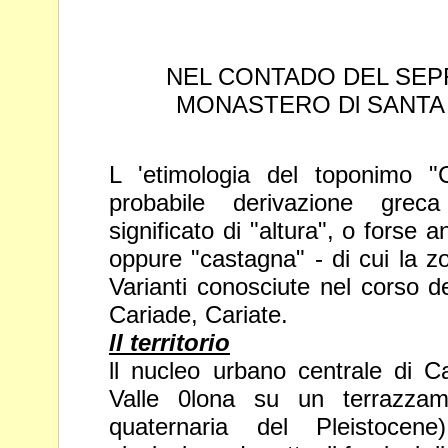
NEL CONTADO DEL SEPR
MONASTERO Dl
SANTA
L 'etimologia del toponimo "C
probabile
derivazione greca
significato di "altura", o forse
an
oppure "castagna" - di cui la 
Varianti conosciute nel corso d
Cariade, Cariate.
ll territorio
ll nucleo urbano centrale di C
Valle 0lona
su un terrazzame
quaternaria del Pleistoce