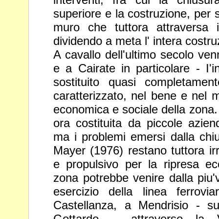
superiore e la
costruzione, per s
muro che tuttora
attraversa 
dividendo a meta l' intera
costru
A cavallo dell'ultimo secolo venn
e a Cairate
in particolare - I'
sostituito quasi
completamente
caratterizzato, nel bene e nel
m
economica e sociale della zona
ora costituita da piccole azien
ma i problemi emersi dalla chi
Mayer (1976) restano tuttora irri
e
propulsivo per la ripresa e
zona potrebbe
venire dalla piu'
esercizio della linea
ferrovi
Castellanza, a Mendrisio - s
Gottardo -, attraverso la V