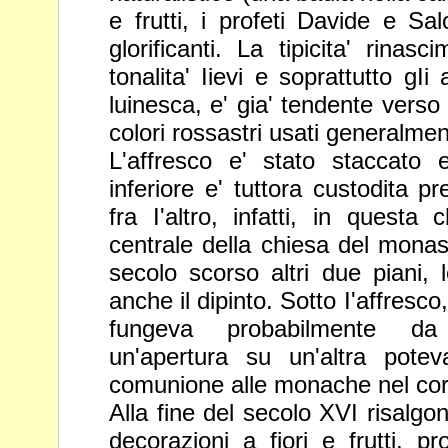
e frutti, i profeti Davide e S
glorificanti. La tipicita' rinas
tonalita' Iievi e soprattutto gIi 
luinesca, e'
gia' tendente verso 
colori rossastri usati
generalment
L'affresco e' stato staccato 
inferiore e' tuttora
custodita pr
fra I'altro, infatti, in questa
centrale della chiesa del mona
secolo scorso altri due piani, 
anche il dipinto. Sotto I'affresco
fungeva
probabilmente da
un'apertura su un'altra
potev
comunione alle monache nel cor
Alla fine del secolo XVI risalgon
decorazioni a fiori e frutti, pr