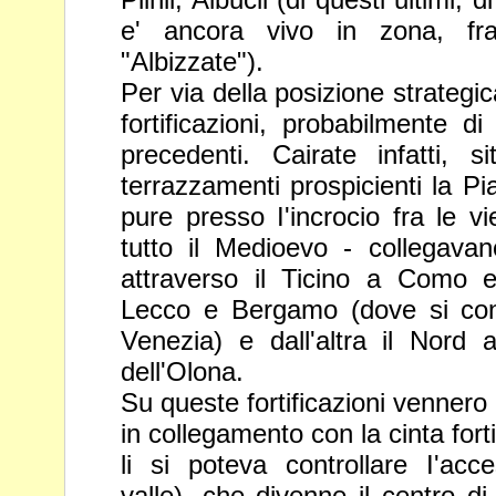
e' ancora vivo in zona, fra
"Albizzate").
Per via della posizione strategi
fortificazioni, probabilmente d
precedenti.
Cairate infatti, 
terrazzamenti prospicienti la
Pi
pure presso I'incrocio fra le v
tutto il Medioevo - collegav
attraverso il Ticino a Como e
Lecco e
Bergamo (dove si con
Venezia) e dall'altra il
Nord a
dell'Olona.
Su queste fortificazioni vennero 
in
collegamento con la cinta forti
li si poteva
controllare I'acc
valle), che divenne il
centro di 