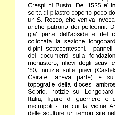
Crespi di
Busto. Del 1525 e' i
sorta di pilastro coperto
poco do
un S. Rocco, che veniva invoc
anche patrono dei pellegrini. D
gia' parte dell'abside e del 
collocata la sezione longobar
dipinti
settecenteschi. I pannell
dei documenti
sulla fondazio
monastero, rilievi degli scavi
e
'80, notizie sulle pievi (Cast
Cairate faceva parte) e su
topografie della diocesi ambr
Seprio,
notizie sui Longobardi
Italia, figure di
guerriero e 
necropoli - fra cui la vicina 
delle sculture un tempo site n