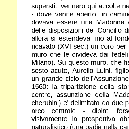
superstiti vennero qui accolte n
- dove venne aperto un camino
doveva
essere una Madonna c
delle disposizioni del
Concilio d
allora si estendeva fino al fon
ricavato (XVI sec.) un coro pe
muro che le divideva dai fedeli
Milano). Su questo muro, che h
sesto
acuto, Aurelio Luini, figli
un grande ciclo
dell'Assunzione
1560: la tripartizione della
sto
centro, assunzione della Ma
cherubini) e' delimitata da due p
arco centrale - dipinti for
visivamente la
prospettiva a
naturalistico (una badia nella
cam