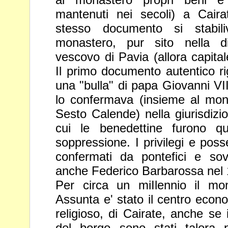
mantenuti nei secoli) a Cai
stesso documento si stabil
monastero, pur sito nella d
vescovo di Pavia
(allora capita
Il primo documento autentico
r
una "bulla" di papa Giovanni VI
lo confermava (insieme al mo
Sesto Calende) nella giurisdizi
cui le benedettine furono qu
soppressione. I
privilegi e pos
confermati da pontefici e
sov
anche Federico Barbarossa nel 
Per circa un miIlennio il mo
Assunta e' stato il
centro econo
religioso, di Cairate, anche se
del borgo sono stati talora 