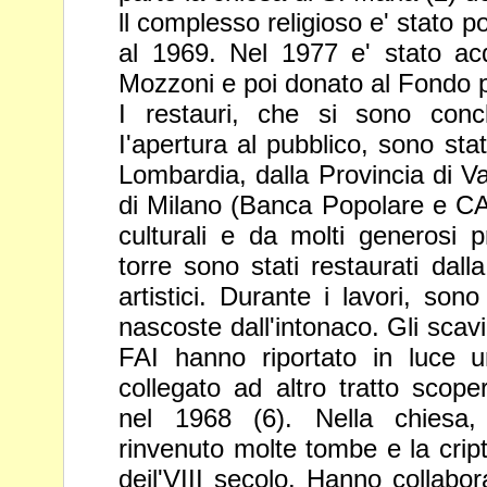
ll complesso religioso e' stato po
al 1969.
Nel 1977 e' stato ac
Mozzoni e poi donato
al Fondo p
I restauri, che si sono conc
I'apertura al
pubblico, sono stat
Lombardia, dalla
Provincia di V
di Milano (Banca Popolare
e CA
culturali e da molti generosi p
torre sono stati restaurati dal
artistici. Durante i lavori, so
nascoste dall'intonaco. Gli scavi
FAI
hanno riportato in luce un
collegato ad altro
tratto scope
nel 1968 (6). Nella chiesa
rinvenuto molte tombe e la crip
deil'VIII secolo. Hanno collabor