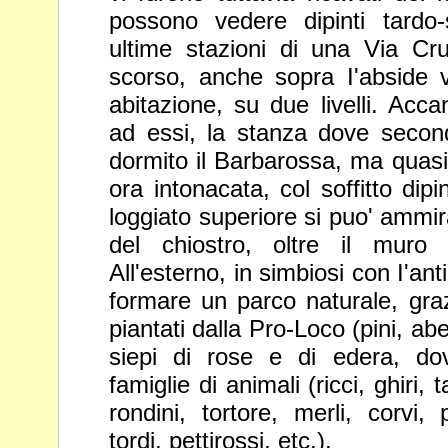
possono vedere dipinti tardo-
ultime stazioni di una Via Cr
scorso, anche sopra I'abside ve
abitazione,
su due livelli. Acca
ad essi, la stanza dove
secon
dormito il Barbarossa, ma quas
ora intonacata, col soffitto dip
loggiato superiore si puo' amm
del chiostro, oltre il muro
All'esterno,
in simbiosi con I'anti
formare un parco
naturale, graz
piantati dalla Pro-Loco (pini,
abe
siepi di rose e di edera, d
famiglie di animali (ricci, ghiri,
rondini, tortore, merli, corvi, 
tordi,
pettirossi, etc.).