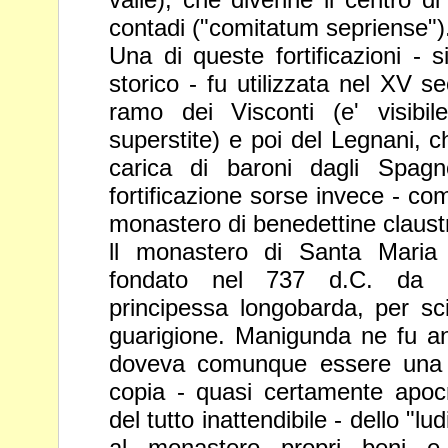
contadi ("comitatum sepriense")
Una di queste fortificazioni - 
storico - fu
utilizzata nel XV s
ramo dei Visconti (e'
visib
superstite) e poi del Legnani, 
carica di baroni dagli Spag
fortificazione sorse invece - c
monastero di benedettine claustr
ll monastero di Santa Maria
fondato nel 737
d.C. da 
principessa longobarda, per
sc
guarigione. Manigunda ne fu a
doveva comunque essere una no
copia - quasi certamente apoc
del tutto
inattendibile - dello "l
al monastero
propri beni e