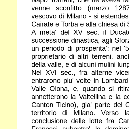
venne sconfitto (marzo 1287
vescovo di Milano - si estendes
Cairate e
Torba e alla chiesa di 
A meta' del XV sec. il Ducat
successione
dinastica, agli Sfo
un periodo di
prosperita': nel 
proprietario di altri terreni,
anc
della valle, e di alcuni mulini lun
Nel XVI sec., fra alterne vicen
entrarono piu'
volte in Lombard
Valle Olona, e, quando si
riti
annetterono la Valtellina e la 
Canton Ticino), gia' parte del
territorio di Milano. Verso 
conclusione
delle lotte fra C
Francesi subentro' la
domina