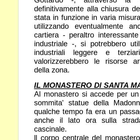
definitivamente alla chiusura de
stata in
funzione in varia misur
utilizzando
eventualmente an
cartiera - peraltro
interessant
industriale -, si potrebbero
uti
industriali leggere e terz
valorizzerebbero le risorse art
della zona.
IL MONASTERO Dl SANTA M
Al monastero si accede per un
sommita'
statue della Madonn
qualche tempo fa era un
passag
anche il lato ora sulla str
cascinale.
ll corpo centrale del monaster