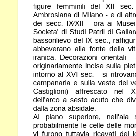
figure femminili del XII sec
Ambrosiana di Milano - e di alt
dei secc.
IX⁄XII - ora ai Musei
Societa' di Studi Patrii di
Gallar
bassorilievo del IX sec., raffig
abbeverano alla fonte della vi
iranica. Decorazioni orientali - 
originariamente incise sulla piet
intorno al
XVI sec. - si ritrovan
campanaria e sulla
veste del 
Castiglioni) affrescato nel
dell'arco a sesto acuto che di
dalla zona absidale.
Al piano superiore, nell'ala 
probabilmente le
celle delle mo
vi furono tuttavia ricavati dei
l