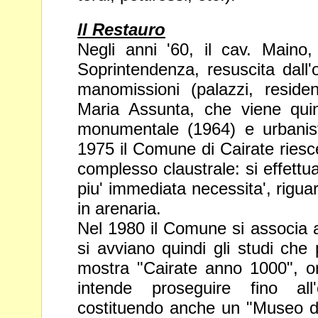
ll Restauro
Negli anni '60, il cav. Maino, 
Soprintendenza, resuscita dall'
manomissioni (palazzi, reside
Maria Assunta,
che viene quin
monumentale (1964) e
urbanis
1975 il Comune di Cairate ries
complesso claustrale: si effettu
piu' immediata necessita', riguard
in arenaria.
Nel 1980 il Comune si associa a
si avviano
quindi gli studi che
mostra "Cairate anno
1000", o
intende proseguire fino al
costituendo anche un "Museo d