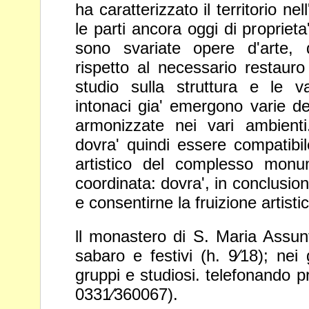
ha caratterizzato il territorio ne
le parti ancora oggi di proprieta'
sono svariate opere d'arte, d
rispetto al
necessario restauro
studio sulla struttura e
le va
intonaci gia' emergono varie
de
armonizzate nei vari ambient
dovra' quindi essere compatibil
artistico del complesso monu
coordinata:
dovra', in conclusion
e consentirne la
fruizione artisti
ll monastero di S. Maria Assunt
sabaro e
festivi (h. 9⁄18); nei 
gruppi e studiosi.
telefonando pr
0331⁄360067).