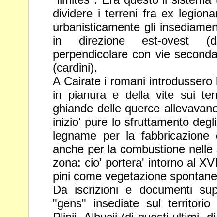
dividere i terreni fra ex legion
urbanisticamente gli insediamenti
in
direzione est-ovest (
perpendicolare con vie
secondar
(cardini).
A Cairate i romani introdussero l
in pianura
e della vite sui ter
ghiande delle querce
allevavano
inizio' pure lo sfruttamento degl
legname per la fabbricazione
anche per la combustione nelle 
zona: cio' portera' intorno al X
pini
come vegetazione spontane
Da iscrizioni e documenti sup
"gens" insediate
sul territorio
Plinii, Albucii (di questi ultimi, d