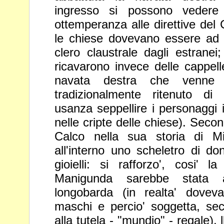
ingresso si possono veder
ottemperanza alle direttive del 
le chiese dovevano essere ad 
clero
claustrale dagli estranei;
ricavarono invece
delle cappell
navata destra che venn
tradizionalmente ritenuto 
usanza seppellire i personaggi 
nelle
cripte delle chiese). Seco
Calco nella sua
storia di M
all'interno uno scheletro di d
gioielli: si rafforzo', cosi'
Manigunda sarebbe stata a
longobarda (in
realta' dovev
maschi e percio' soggetta,
sec
alla tutela - "mundio" - regale). 