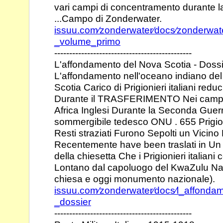
vari campi di
concentramento durante l
...Campo di
Zonderwater.
issuu.com⁄zonderwater⁄docs⁄zonderwa
_volume_primo
----------------------------------------------
L'affondamento del Nova Scotia - Doss
L'affondamento nell'oceano indiano del
Scotia
Carico di Prigionieri italiani reduc
Durante il
TRASFERIMENTO Nei campi d
Africa Inglesi
Durante la Seconda Guerr
sommergibile tedesco
ONU . 655 Prigioni
Resti straziati Furono
Sepolti un Vicino 
Recentemente have been
traslati in U
della chiesetta Che i Prigionieri
italiani
Lontano dal capoluogo del KwaZulu
Na
chiesa e oggi monumento nazionale).
issuu.com⁄zonderwater⁄docs⁄l_affonda
_dossier
----------------------------------------------