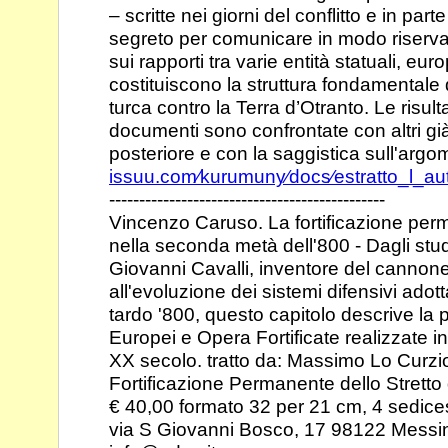
– scritte
nei giorni del conflitto e in par
segreto per
comunicare in modo riservat
sui rapporti tra
varie entità statuali, eu
costituiscono la struttura
fondamentale d
turca contro la Terra
d’Otranto. Le risul
documenti sono
confrontate con altri già
posteriore e con la
saggistica sull'argo
issuu.com⁄kurumuny⁄docs⁄estratto_l_aute
----------------------------------------------
Vincenzo Caruso. La fortificazione perm
nella seconda
metà dell'800 - Dagli stud
Giovanni Cavalli,
inventore del cannone 
all'evoluzione dei sistemi
difensivi adott
tardo '800, questo capitolo
descrive la p
Europei e Opera Fortificate
realizzate in 
XX secolo. tratto da: Massimo
Lo Curzi
Fortificazione Permanente dello Stretto
€ 40,00 formato 32 per 21 cm, 4
sedice
via S Giovanni Bosco, 17 98122
Messin