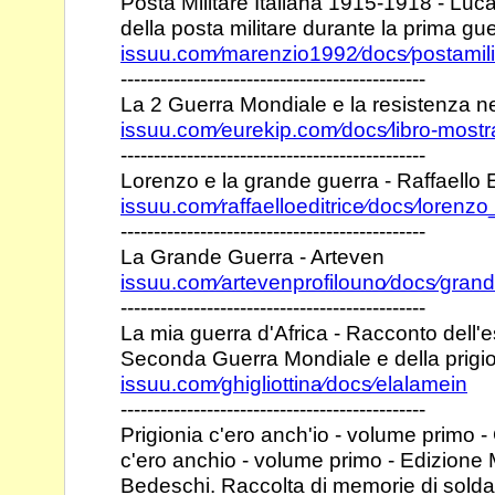
Posta Militare Italiana 1915-1918 - Lu
della posta
militare durante la prima g
issuu.com⁄marenzio1992⁄docs⁄postamil
----------------------------------------------
La 2 Guerra Mondiale e la resistenza ne
issuu.com⁄eurekip.com⁄docs⁄libro-most
----------------------------------------------
Lorenzo e la grande guerra - Raffaello E
issuu.com⁄raffaelloeditrice⁄docs⁄loren
----------------------------------------------
La Grande Guerra - Arteven
issuu.com⁄artevenprofilouno⁄docs⁄gra
----------------------------------------------
La mia guerra d'Africa - Racconto dell'
Seconda Guerra
Mondiale e della prigio
issuu.com⁄ghigliottina⁄docs⁄elalamein
----------------------------------------------
Prigionia c'ero anch'io - volume primo -
c'ero anchio -
volume primo - Edizione Mu
Bedeschi. Raccolta di
memorie di soldati 