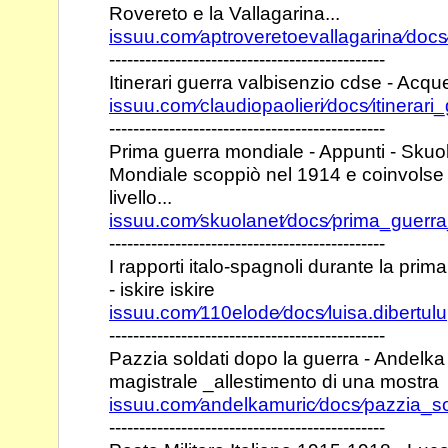
Rovereto e la
Vallagarina...
issuu.com⁄aptroveretoevallagarina⁄doc
----------------------------------------------
Itinerari guerra valbisenzio cdse - Acqu
issuu.com⁄claudiopaolieri⁄docs⁄itinerar
----------------------------------------------
Prima guerra mondiale - Appunti - Sku
Mondiale scoppiò
nel 1914 e coinvolse 
livello...
issuu.com⁄skuolanet⁄docs⁄prima_guerr
----------------------------------------------
I rapporti italo-spagnoli durante la pr
- iskire iskire
issuu.com⁄110elode⁄docs⁄luisa.dibertulu
----------------------------------------------
Pazzia soldati dopo la guerra - Andelka 
magistrale
_allestimento di una mostra
issuu.com⁄andelkamuric⁄docs⁄pazzia_s
----------------------------------------------