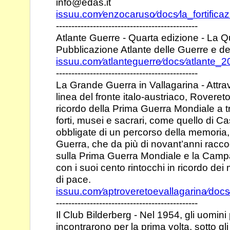
info@edas.it
issuu.com⁄enzocaruso⁄docs⁄la_fortific
----------------------------------------------
Atlante Guerre - Quarta edizione - La Q
Pubblicazione Atlante
delle Guerre e de
issuu.com⁄atlanteguerre⁄docs⁄atlante_
----------------------------------------------
La Grande Guerra in Vallagarina - Attrave
linea del
fronte italo-austriaco, Rovereto
ricordo della
Prima Guerra Mondiale a tri
forti, musei e
sacrari, come quello di C
obbligate di un
percorso della memoria, 
Guerra, che da più
di novant’anni racc
sulla Prima Guerra
Mondiale e la Campa
con i suoi cento
rintocchi in ricordo dei 
di pace.
issuu.com⁄aptroveretoevallagarina⁄doc
----------------------------------------------
Il Club Bilderberg - Nel 1954, gli uomini
incontrarono per la
prima volta, sotto g