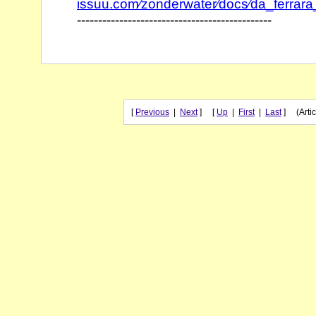
issuu.com⁄zonderwater⁄docs⁄da_ferrar
----------------------------------------------
[
Previous
|
Next
] [
Up
|
First
|
Last
] (Artic