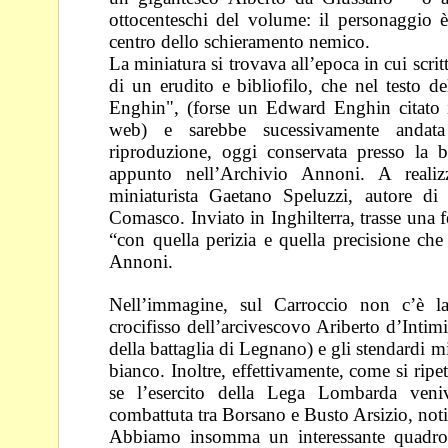
ottocenteschi del volume: il personaggio 
centro
dello schieramento nemico.
La miniatura si trovava all’epoca in cui scritt
di un erudito
e bibliofilo, che nel testo 
Enghin", (forse un
Edward Enghin citato in
web) e sarebbe
sucessivamente anda
riproduzione, oggi conservata
presso la 
appunto nell’Archivio Annoni. A
reali
miniaturista Gaetano Speluzzi, autore di
Comasco. Inviato in Inghilterra, trasse una 
“con quella perizia e quella precisione ch
Annoni.
Nell’immagine, sul Carroccio non c’è l
crocifisso
dell’arcivescovo Ariberto d’Intim
della battaglia
di Legnano) e gli stendardi m
bianco. Inoltre,
effettivamente, come si ripet
se l’esercito della
Lega Lombarda veniv
combattuta tra Borsano e
Busto Arsizio, noti
Abbiamo insomma un interessante quadro d