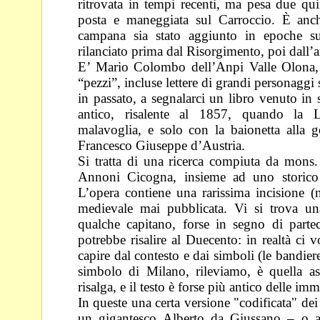
ritrovata in tempi
recenti, ma pesa due quin
posta e maneggiata
sul Carroccio. È anch
campana sia stato aggiunto
in epoche su
rilanciato prima dal Risorgimento,
poi dall’
E’ Mario Colombo dell’Anpi Valle Olona, a
“pezzi”, incluse
lettere di grandi personaggi 
in passato, a
segnalarci un libro venuto in 
antico, risalente
al 1857, quando la L
malavoglia, e solo con la
baionetta alla g
Francesco Giuseppe d’Austria.
Si tratta di una ricerca compiuta da mons.
Annoni
Cicogna, insieme ad uno storico 
L’opera contiene
una rarissima incisione (n
medievale mai
pubblicata. Vi si trova u
qualche capitano, forse
in segno di partec
potrebbe risalire al Duecento:
in realtà ci 
capire dal contesto e dai simboli
(le bandier
simbolo di Milano, rileviamo, è
quella a
risalga, e il testo è forse più antico delle
imma
In queste una certa versione "codificata" dei fa
un
gigantesco Alberto da Giussano – o a