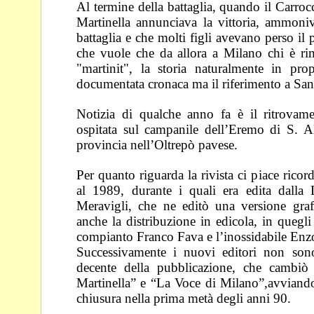
Al termine della battaglia, quando il Carrocc
Martinella
annunciava la vittoria, ammoniv
battaglia e che
molti figli avevano perso il 
che vuole che da
allora a Milano chi è r
"martinit", la storia
naturalmente in pro
documentata cronaca ma il
riferimento a Sa
Notizia di qualche anno fa è il ritrovam
ospitata sul
campanile dell’Eremo di S. A
provincia
nell’Oltrepò pavese.
Per quanto riguarda la rivista ci piace ricor
al 1989,
durante i quali era edita dalla 
Meravigli, che ne
editò una versione gra
anche la distribuzione in
edicola, in quegli
compianto Franco Fava e
l’inossidabile Enz
Successivamente i nuovi editori non sono
decente della
pubblicazione, che cambi
Martinella” e “La Voce
di Milano”,avviandos
chiusura nella prima metà
degli anni 90.