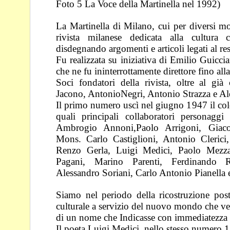
Foto 5 La Voce della Martinella nel 1992)
La Martinella di Milano, cui per diversi mot
rivista
milanese dedicata alla cultura
disdegnando
argomenti e articoli legati al res
Fu realizzata su iniziativa di Emilio Guic
che ne fu
ininterrottamente direttore fino all
Soci fondatori della rivista, oltre al già
Jacono,
AntonioNegri, Antonio Strazza e Al
Il primo numero uscì nel giugno 1947 il co
quali
principali collaboratori personaggi
Ambrogio
Annoni,Paolo Arrigoni, Giaco
Mons. Carlo
Castiglioni, Antonio Cleric
Renzo Gerla, Luigi
Medici, Paolo Mezza
Pagani, Marino Parenti,
Ferdinando R
Alessandro Soriani, Carlo Antonio
Pianella 
Siamo nel periodo della ricostruzione post
culturale a
servizio del nuovo mondo che ven
di un nome
che Indicasse con immediatezza g
Il poeta Luigi Medici, nello stesso numero 1 