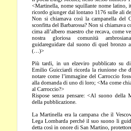
<Martinella, nome squillante nome latino, i
ricordo
giunger dal lontano 1176 sulle ali del
Non si chiamava così la campanella del C
sconfitta del
Barbarossa? Non si chiamava cos
cima all’albero
maestro che recava, come vela
nostra gloriosa
comunità ambrosian
guidareguidare dal suono di quel
bronzo a
(…)>
Più tardi, in un elzeviro pubblicato su 
Emilio Guicciardi
ricorda la riunione che d
notare come l’immagine
del Carroccio foss
alla domanda di uno di loro;
<Ma come chiam
al Carroccio?>
Rispose senza pensare: <Al suono della M
della
pubblicazione.
La Martinella era la campana che il Vesco
Lega
Lombarda perché il suo suono li guidas
detta
così in onore di San Martino, protettore