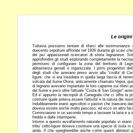
Le origini
Tuttavia possiamo tentare di rifarci alle testimonianze c
duecento sepolture affiorate nel 1926 durante gli scavi ch
dei piu' appassionati ricercatori
di storia legnanese. Solo
approfondire
gli studi esplorando completamente la necropol
permisero di configurare la zona del territorio di L
abbastanza geniali e organizzate. I primi
progenitori del
degli studi che
avevano preso avvio alla "
civilta' di Ca
ligure, che si era insediata in quella larga fascia di terr
solcata dal fiume Olona, anticamente chiamato
Vepra, qui
di legnano avevano
impiantato le loro capanne sui rilievi pi
del fiume e poco oltre l'attuale "Costa di San Giorgio" ave
Ed e' appunto la necropoli di Canegrate che ci offre la p
costruire quale poteva essere l'attivita' e la natura dei nost
Indubbiamente erano agricoltori o pastori che traevano dal
doveva essere anche molto pescoso; ed ecco un altro fac
Cominciarono in un secondo tempo a lavorare la lana e a t
freddo e dalle intermperie.
Intorno a questo avvallamento naturale popolato vi erano
tribu' celto-ligure doveva costituire una specie di
isola in
arida. Il che spiegherebbe
anche come questi abitatori ab