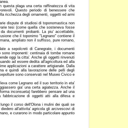
ranea.
 in questa plaga una certa
raffinatezza di vita
vorevoli. Questo periodo di benessere che
lla ricchezza degli ornamenti, oggetti ed armi
rie dispute di studiosi di
toponomastica non
varie tesi (come quella che sosteneva fosse
 da documenti probanti. La piu' accettabile,
lusione che il
toponimo "Legnano" contiene il
romana, ampliato non il suffisso, pure romano,
idate a sepolcreti di Canegrate, i
documenti
no sono
imponenti: centinaia di tombe romane
tende oggi la citta'. Anche gli oggetti rinvenuti
inuando ad essere dedita
all'agricoltura ed alla
ime applicazioni a carattere artigianale. Dalla
lana e quindi alla lavorazione delle pelli degli
e sepolture sono
conservati nel Museo Civico e
rileva come Legnano ed il suo
territorio in eta'
ggiassero gia' una certa agiatezza. Anche il
i forma inconsueta) farebbero pensare ad una
lla fabbricazione di
oggetti atti alla difesa e
lungo il corso dell'Olona i mulini
dei quali se
o diedero
all'attivita' agricola gli arcivescovi di
nano, e curarono in modo particolare appunto