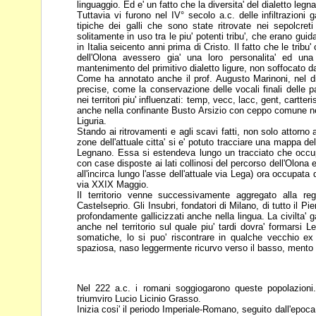
linguaggio. Ed e' un fatto che la diversita' del dialetto leg
Tuttavia vi furono nel IV° secolo a.c. delle infiltrazioni
tipiche dei galli che sono state ritrovate nei sepolcre
solitamente in uso tra le piu' potenti tribu', che
erano guid
in Italia seicento anni
prima di Cristo. Il fatto che le tribu
dell'Olona avessero gia' una loro personalita' ed una
mantenimento del primitivo dialetto ligure, non
soffocato da
Come ha annotato anche il prof. Augusto Marinoni, nel d
precise, come la conservazione delle vocali finali delle
p
nei territori piu' influenzati:
temp, vecc, lacc, gent, cartteri
anche nella confinante Busto Arsizio con ceppo comune n
Liguria.
Stando ai ritrovamenti e agli scavi fatti, non solo attorno
zone dell'attuale citta' si e' potuto tracciare una mappa de
Legnano. Essa si estendeva lungo
un tracciato che occu
con case
disposte ai lati collinosi del percorso dell'Olona e
all'incirca lungo l'asse dell'attuale via Lega) ora occupata
via XXIX Maggio.
Il territorio venne successivamente aggregato alla 
Castelseprio. Gli Insubri, fondatori di Milano, di tutto il P
profondamente gallicizzati anche nella
lingua. La civilta' 
anche nel
territorio sul quale piu' tardi dovra' formarsi L
somatiche, lo si puo' riscontrare in qualche vecchio e
spaziosa, naso leggermente ricurvo
verso il basso, mento
Nel 222 a.c. i romani soggiogarono queste popolazioni
triumviro Lucio Licinio Grasso.
Inizia cosi' il periodo Imperiale-Romano, seguito dall'epoc