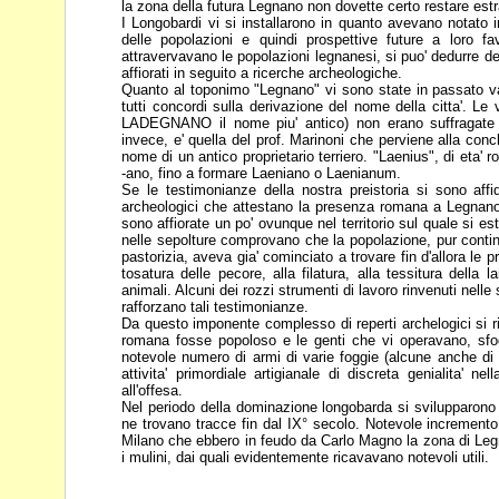
la zona della futura Legnano non dovette certo restare
est
I Longobardi vi si installarono in quanto avevano notato
delle popolazioni e quindi prospettive future a loro
fa
attravervavano le popolazioni
legnanesi, si puo' dedurre de
affiorati in seguito a ricerche archeologiche.
Quanto al toponimo "Legnano" vi sono state in passato va
tutti concordi sulla derivazione del nome della citta'. Le
LADEGNANO il nome piu'
antico) non erano suffragate
invece, e' quella del prof. Marinoni che perviene alla conc
nome di un antico proprietario terriero.
"Laenius", di eta' 
-ano, fino a
formare Laeniano o Laenianum.
Se le testimonianze della nostra preistoria si sono aff
archeologici che attestano la presenza romana a Legna
sono affiorate un po' ovunque nel
territorio sul quale si es
nelle
sepolture comprovano che la popolazione, pur cont
pastorizia, aveva gia' cominciato a trovare fin d'allora le
pr
tosatura delle pecore, alla
filatura, alla tessitura della 
animali. Alcuni dei rozzi strumenti di lavoro rinvenuti nell
rafforzano tali testimonianze.
Da questo imponente complesso di reperti archelogici si 
romana fosse popoloso e le genti che vi operavano,
sfo
notevole numero di armi di
varie foggie (alcune anche d
attivita' primordiale artigianale di discreta genialita' ne
all'offesa.
Nel periodo della dominazione longobarda si svilupparono 
ne trovano tracce fin dal IX° secolo. Notevole increment
Milano che ebbero in feudo da Carlo
Magno la zona di Leg
i mulini, dai
quali evidentemente ricavavano notevoli utili.