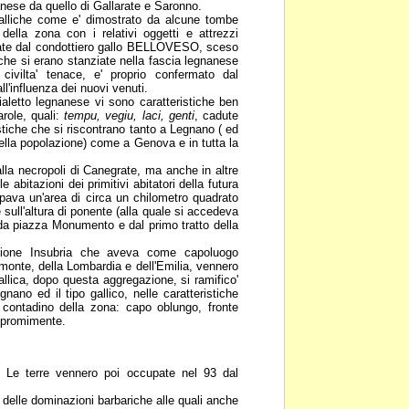
nanese da quello di
Gallarate e Saronno.
 galliche come e' dimostrato da
alcune tombe
ti della zona
con i relativi oggetti e attrezzi
ate dal condottiero gallo BELLOVESO, sceso
' che si erano stanziate nella fascia
legnanese
 civilta' tenace,
e' proprio confermato dal
ll'influenza dei nuovi venuti.
ialetto legnanese vi sono
caratteristiche ben
arole, quali:
tempu, vegiu, laci, genti
, cadute
stiche che si riscontrano tanto a Legnano ( ed
ella popolazione)
come a Genova e in tutta la
 alla necropoli di Canegrate, ma
anche in altre
lle
abitazioni dei primitivi abitatori della futura
pava un'area di circa un chilometro quadrato
 sull'altura di ponente (alla
quale si accedeva
da piazza Monumento e dal primo tratto della
regione Insubria che aveva come
capoluogo
iemonte,
della Lombardia e dell'Emilia, vennero
gallica, dopo questa aggregazione, si ramifico'
egnano ed il tipo gallico, nelle
caratteristiche
x
contadino della zona: capo oblungo, fronte
 promimente.
. Le terre vennero poi occupate nel
93 dal
a delle dominazioni barbariche
alle quali anche