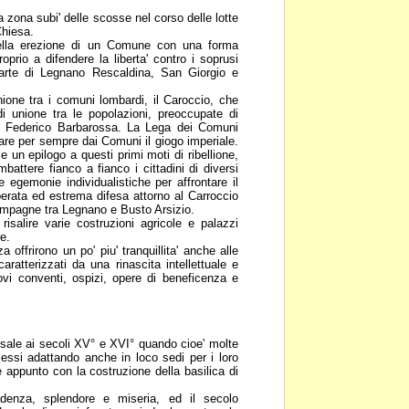
a zona subi' delle scosse nel
corso delle lotte
hiesa.
della erezione di un Comune con una
forma
proprio a
difendere la liberta' contro i soprusi
rte di Legnano Rescaldina, San Giorgio e
ione tra i comuni lombardi, il
Caroccio, che
di unione
tra le popolazioni, preoccupate di
re Federico Barbarossa. La Lega dei Comuni
ollare per sempre dai Comuni il giogo
imperiale.
ome un
epilogo a questi primi moti di ribellione,
attere fianco a fianco i cittadini di diversi
le egemonie individualistiche per
affrontare il
perata ed
estrema difesa attorno al Carroccio
mpagne tra Legnano e Busto Arsizio.
risalire varie costruzioni agricole e
palazzi
e.
offrirono un po' piu' tranquillita'
anche alle
caratterizzati
da una rinascita intellettuale e
uovi conventi, ospizi, opere di beneficenza e
risale ai secoli XV° e XVI°
quando cioe' molte
essi adattando anche in loco sedi per i loro
 appunto con la costruzione della basilica di
cadenza, splendore e miseria, ed il
secolo