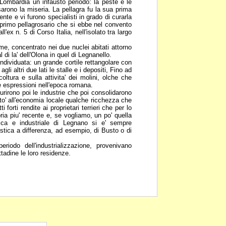
a Lombardia un
infausto periodo: la peste e le
arono la miseria. La pellagra fu la sua prima
te e vi furono specialisti in
grado di curarla
primo pellagrosario che si ebbe nel convento
l'ex n. 5 di Corso Italia, nell'isolato tra largo
ime, concentrato nei due nuclei
abitati attorno
l di
la' dell'Olona in quel di Legnanello.
ndividuata: un grande cortile
rettangolare con
;
agli altri due lati le stalle e i depositi, Fino ad
oltura e sulla attivita' dei molini, olche che
me espressioni
nell'epoca romana.
turirono poi le industrie che poi
consolidarono
to'
all'economia locale qualche ricchezza che
ti forti rendite ai proprietari terrieri che per lo
oria piu' recente e, se
vogliamo, un po' quella
ca e industriale di Legnano si e' sempre
ristica a differenza, ad esempio, di Busto o di
riodo dell'industrializzazione,
provenivano
ittadine
le loro residenze.