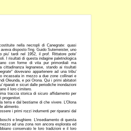
ostituite nella necropli di
Canegrate: quasi
e
aveva disposto l'ing. Guido Sutemeister, uno
 piu' tardi nel 1952, il prof. Rittatore pote'
i. I risultati di questa indagine
paletnologica
egnano con
forme di vita pur primordiali ma
la cittadinanza legnanese, stando ai risultati
negrate
" dovevano appartenere ad una
tribu'
eno incassata in
mezzo a due zone collinari e
ndi Oleunda, e poi Orona. Qui i primi abitatori
u' riparati e sicuri dalle periodiche
inondazioni
vano il
loro cimitero.
rima traccia storica di sicuro
affidamento per
ri
progenitori.
la terra e dal bestiame di che
vivere. L'Olona
ile
alimento.
essere i primi rozzi indumenti
per ripararsi dal
 boschi e brughiere.
L'insediamento di questa
 mezzo ad una zona non ancora esplorata ed
biano conservato le loro tradizioni e il loro