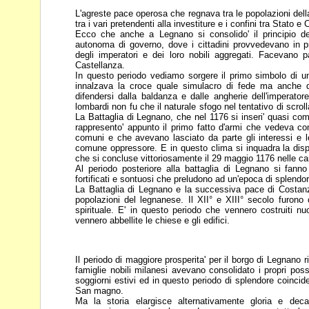
L'agreste pace operosa che regnava tra le popolazioni dell
tra i vari pretendenti alla investiture e i confini tra Stato e
C
Ecco che anche a Legnano si consolido' il principio 
autonoma di governo, dove i cittadini provvedevano in 
degli imperatori e dei loro nobili aggregati.
Facevano pa
Castellanza.
In questo periodo vediamo sorgere il primo simbolo di un
innalzava la croce quale simulacro di fede ma anche 
difendersi dalla baldanza e dalle angherie
dell'imperato
lombardi non fu che
il naturale sfogo nel tentativo di scr
La Battaglia di Legnano, che nel 1176 si inseri' quasi c
rappresento' appunto il primo fatto
d'armi che vedeva comb
comuni e
che avevano lasciato da parte gli interessi e 
comune oppressore. E in questo clima si inquadra la dis
che si concluse vittoriosamente il 29
maggio 1176 nelle ca
Al periodo posteriore alla battaglia di Legnano si fanno 
fortificati e sontuosi che preludono ad un'epoca di splendor
La Battaglia di Legnano e la successiva pace di Costanza 
popolazioni del legnanese. Il XII° e XIII° secolo furono 
spirituale. E' in questo periodo che vennero
costruiti n
vennero abbellite le
chiese e gli edifici.
Il periodo di maggiore prosperita' per il borgo di Legnano 
famiglie nobili milanesi avevano consolidato i propri
poss
soggiorni estivi ed in questo
periodo di splendore coincide
San
magno.
Ma la storia elargisce alternativamente gloria e de