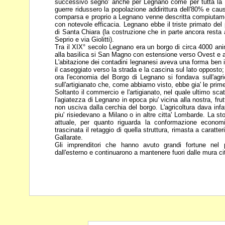
successivo segno' anche per Legnano come per tutta l
guerre ridussero la popolazione addirittura
dell'80% e caus
comparsa e
proprio a Legnano venne descritta compiutamen
con notevole efficacia. Legnano ebbe il triste primato del
di Santa Chiara (la costruzione
che in parte ancora resta al
Seprio
e via Giolitti).
Tra il XIX° secolo Legnano era un borgo di circa 4000 an
alla basilica si San Magno con estensione verso Ovest e a
L'abitazione dei contadini legnanesi aveva una forma ben i
il caseggiato verso la strada e la cascina sul lato opposto
ora l'economia del Borgo di
Legnano si fondava sull'agric
sull'artigianato che, come abbiamo visto, ebbe gia' le pri
Soltanto il commercio e l'artigianato, nel quale ultimo sca
l'agiatezza di Legnano in epoca piu' vicina alla nostra, frut
non usciva dalla cerchia del borgo.
L'agricoltura dava infat
piu'
risiedevano a Milano o in altre citta' Lombarde. La st
attuale, per quanto riguarda la conformazione
economi
trascinata il retaggio di quella
struttura, rimasta a caratte
Gallarate.
Gli imprenditori che hanno avuto grandi fortune nel pe
dall'esterno e continuarono a mantenere fuori dalle mura c