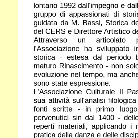
lontano 1992
dall'impegno e dal
gruppo di
appassionati di stori
guidata da M. Bassi,
Storica de
del CERS e Direttore Artistico
d
Attraverso un articolato 
l'Associazione ha sviluppato
i
storica - estesa dal periodo
maturo Rinascimento - non sol
evoluzione nel tempo, ma anche 
sono state espressione.
L'Associazione Culturale Il P
sua attività
sull'analisi filologi
fonti scritte - in primo
luog
pervenutici sin dal 1400 - dell
reperti materiali, applicando i r
pratica della danza e delle disci