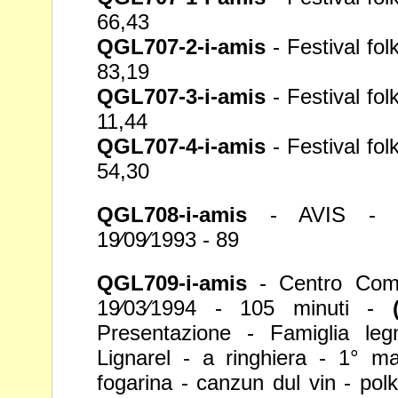
66,43
QGL707-2-i-amis
- Festival fol
83,19
QGL707-3-i-amis
- Festival fol
11,44
QGL707-4-i-amis
- Festival fol
54,30
QGL708-i-amis
- AVIS - C
19⁄09⁄1993 - 89
QGL709-i-amis
- Centro Comun
19⁄03⁄1994 -
105 minuti -
Presentazione - Famiglia
le
Lignarel - a ringhiera - 1° 
fogarina - canzun dul vin - po