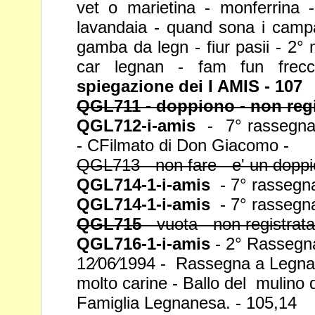
vet o marietina - monferrina -
lavandaia - quand sona i campan
gamba da legn - fiur pasii - 2° 
car
legnan - fam fun fre
spiegazione dei I
AMIS - 107
QGL711 - doppiono - non regi
QGL712-i-amis
- 7° rassegna 
- CFilmato
di Don Giacomo -
QGL713 - non fare - e' un dopp
QGL714-1-i-amis
- 7° rassegna
QGL714-1-i-amis
- 7° rassegna
QGL715
- vuota - non registrata
QGL716-1-i-amis
- 2° Rassegna g
12⁄06⁄1994 -
Rassegna a Legnan
molto carine -
Ballo del mulino 
Famiglia
Legnanesa. - 105,14