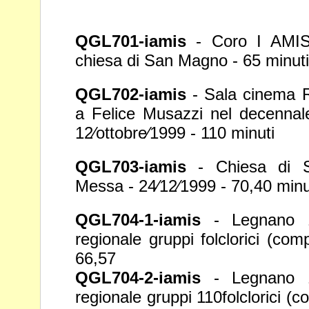
QGL701-iamis
- Coro I AMIS a
chiesa di San
Magno - 65 minuti
QGL702-iamis
- Sala cinema R
a Felice
Musazzi nel decennal
12⁄ottobre⁄1999 - 110 minuti
QGL703-iamis
- Chiesa di 
Messa -
24⁄12⁄1999 - 70,40 minu
QGL704-1-iamis
- Legnano 1
regionale
gruppi folcloric
66,57
QGL704-2-iamis
- Legnano 1
regionale
gruppi 110folclori