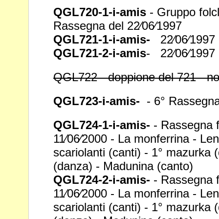
QGL720-1-i-amis
- Gruppo folcl
Rassegna del
22⁄06⁄1997
QGL721-1-i-amis-
22⁄06⁄1997 -
QGL721-2-i-amis
- 22⁄06⁄1997 -
QGL722 - doppione del 721 - non
QGL723-i-amis-
- 6° Rassegna
QGL724-1-i-amis-
- Rassegna fo
11⁄06⁄2000 - La
monferrina - Lend
scariolanti (canti) - 1°
mazurka (
(danza) - Madunina (canto)
QGL724-2-i-amis-
- Rassegna fo
11⁄06⁄2000 - La
monferrina - Lend
scariolanti (canti) - 1°
mazurka (