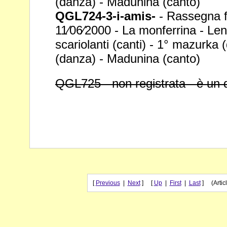
(danza) - Madunina (canto)
QGL724-3-i-amis-
- Rassegna fo
11⁄06⁄2000 - La
monferrina - Lend
scariolanti (canti) - 1°
mazurka (
(danza) - Madunina (canto)
QGL725 - non registrata - è un
[
Previous
|
Next
] [
Up
|
First
|
Last
] (Articl