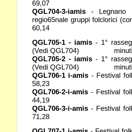
69,07
QGL704-3-iamis
- Legnano 1
regio65nale
gruppi folclori
60,14
QGL705-1 - iamis
- 1° rassegn
(Vedi
QGL704) minuti 5
QGL705-2 - iamis
- 1° rassegn
(Vedi
QGL704) minuti 3
QGL706-1 i-amis
- Festival fol
58,23
QGL706-2-i-amis
- Festival fol
44,19
QGL706-3-i-amis
- Festival fol
71,28
QGL707-1 i-amis
- Festival fol