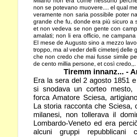
Milano non era
come nessuno perchè l
non se potevano muovere.... el qual mes
veramente non saria possibile poter narr
grande che fu, donde era più
sicuro a 
et non vedeva se non gente con campa
amalati; non li era officio, ne campan
El mese de Augusto sino a mezzo lav
troppo, ma al veder delli cimeterj delle 
che non
credo che mai fusse simile pest
de cento millia persone, et così credo,,.
Tiremm innanz... - 
Era la sera del 2 agosto 1851 e f
si snodava un corteo mesto
forca Amatore Sciesa, artigiano
La storia racconta che Sciesa,
milanesi, non tollerava il dom
Lombardo-Veneto ed era
perci
alcuni gruppi repubblicani