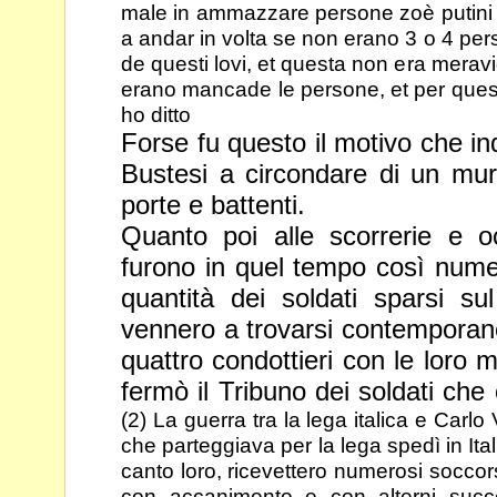
male in ammazzare persone zoè putini 
a andar
in volta se non erano 3 o 4 per
de questi lovi, et questa non era meravi
erano mancade le persone, et per ques
ho ditto
Forse fu questo il motivo che i
Bustesi a circondare di un mur
porte e battenti.
Quanto poi alle scorrerie e oc
furono in quel tempo così num
quantità dei soldati sparsi sul
vennero a trovarsi contempora
quattro condottieri con le loro m
fermò il Tribuno dei soldati
che 
(2) La guerra tra la lega italica e Carlo 
che
parteggiava per la lega spedì in Itali
canto loro, ricevettero numerosi soccor
con accanimento e con alterni succe