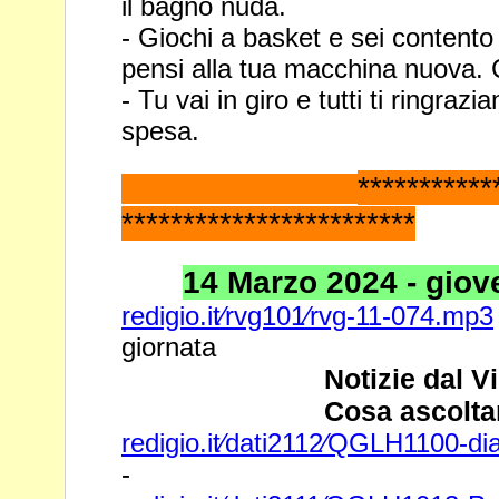
il bagno nuda.
- Giochi a basket e sei contento
pensi alla tua macchina nuova. 
- Tu vai in giro e tutti ti ringrazi
spesa.
*********
************************
14 Marzo 2024 - gioved
redigio.it⁄rvg101⁄rvg-11-074.mp3
giornata
Notizie dal V
Cosa ascolta
redigio.it⁄dati2112⁄QGLH1100-di
-