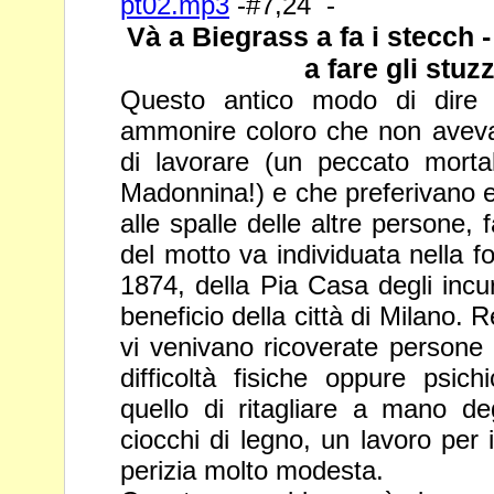
pt02.mp3
-#7,24 -
Và a Biegrass a fa i stecch 
a fare gli stuz
Questo antico modo di dire 
ammonire coloro che non aveva
di lavorare (un peccato morta
Madonnina!) e che preferivano
alle spalle delle altre persone, f
del motto va
individuata nella 
1874, della Pia Casa degli incu
beneficio della città di Milano. 
vi venivano ricoverate persone
difficoltà fisiche oppure psich
quello di ritagliare a
mano deg
ciocchi di legno, un lavoro per 
perizia
molto modesta.