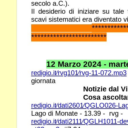
secolo a.C.).
Il desiderio di iniziare su tal
scavi sistematici era diventato v
*********
************************
12 Marzo 2024 - marted
redigio.it⁄rvg101⁄rvg-11-072.mp3
giornata
Notizie dal V
Cosa ascolta
redigio.it⁄dati2601⁄QGLO026-L
Lago di Monate - 13.39 - rvg -
redigio.it⁄dati2111⁄QGLH1011-dev