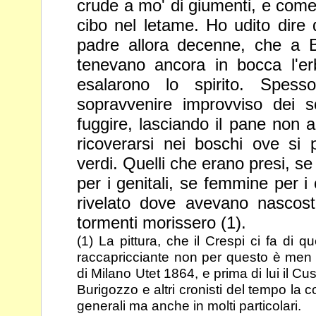
crude a mo' di giumenti, e come 
cibo nel
letame. Ho udito dire d
padre allora decenne, che a B
tenevano ancora in bocca l'er
esalarono lo spirito. Spes
sopravvenire improvviso dei so
fuggire, lasciando il pane non 
ricoverarsi nei boschi ove si
verdi. Quelli che erano presi, s
per i genitali, se femmine per i
rivelato dove
avevano nascosto
tormenti morissero (1).
(1) La pittura, che il Crespi ci fa di qu
raccapricciante non per questo è men
di Milano Utet 1864, e prima di lui il Cusan
Burigozzo e
altri cronisti del tempo la
generali ma anche in molti particolari.