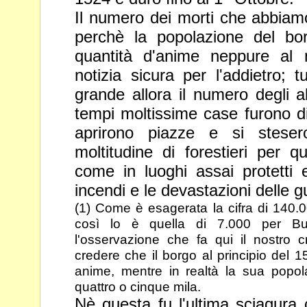
Il numero dei morti che abbiamo
perchè la popolazione del b
quantità d'anime neppure al
notizia sicura per l'addietro; 
grande allora il numero degli a
tempi moltissime case furono
d
aprirono piazze e si stese
moltitudine di forestieri per
qu
come in luoghi assai protetti e 
incendi e le
devastazioni delle g
(1) Come è esagerata la cifra di 140.00
così lo è quella di 7.000 per B
l'osservazione che fa qui il nostro 
credere che il borgo al principio
del 1
anime, mentre in realtà la sua popol
quattro o
cinque mila.
Nè questa fu l'ultima sciagura c