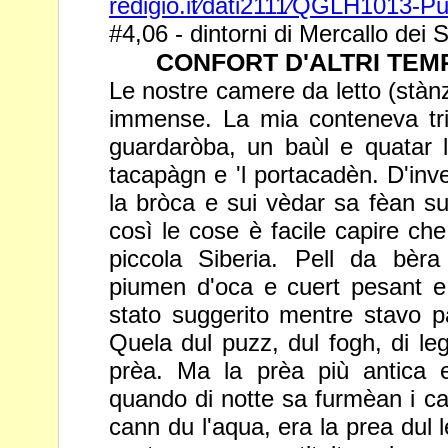
redigio.it⁄dati2111⁄QGLH1013-Pu
#4,06 - dintorni di Mercallo dei 
CONFORT D'ALTRI TEMPI 
Le nostre camere da letto (stàn
immense. La mia conteneva tr
guardaròba, un baùl e quatar 
tacapàgn e 'l portacadèn. D'inv
la bròca e sui vèdar sa fèan su
così le cose è facile capire
che
piccola Siberia. Pell da bèra
piumen d'oca e cuert
pesant e 
stato suggerito mentre stavo pa
Quela dul
puzz, dul fogh, di le
prèa. Ma la prèa più antica e
quando di notte sa furmèan i ca
cann du l'aqua, era la prea dul 