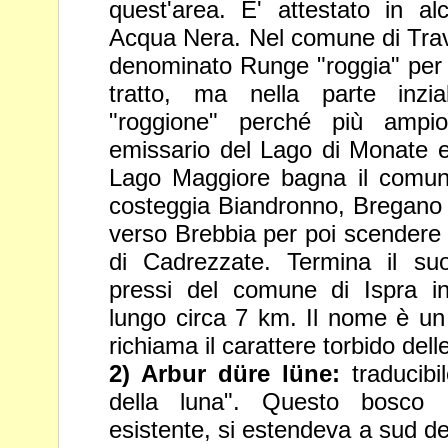
quest'area. E' attestato in 
Acqua Nera. Nel comune di Tra
denominato Runge "roggia" per
tratto, ma nella parte inzi
"roggione" perché più amp
emissario del Lago di Monate e 
Lago Maggiore bagna il
comun
costeggia Biandronno, Bregano
verso
Brebbia per poi scender
di Cadrezzate. Termina il su
pressi del comune di Ispra in
lungo circa 7 km. Il nome è 
richiama il carattere torbido del
2) Arbur düre lüne:
traducibi
della luna". Questo bosco 
esistente, si estendeva a sud de