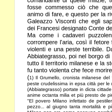
comandante
di quelle milizie,
fosse commesso ciò che quell
animo di fare, e questo per la 
Galeazzo Visconti che egli s
dei Francesi designato Conte de
Ma come i cadaveri puzzolent
corrompere l'aria, così il fetor
violenti e una peste terribile.
Abbiategrasso, poi nel borgo di
tutto il territorio milanese e la 
fu tanto violenta
che fece morire
(
1) Il Grumello, cronista milanese del 
peste crudelissima in epsa città per le
(Abbiategrasso) portate in dicta cittade
anime
octanta milia et più presto de p
"El povero Milano infettato de pestile
pezzo... al giugno tanta mortalità e p