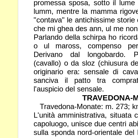
promessa sposa, sotto il lume
lumm, mentre la mamma rigover
"contava" le antichissime
storie
che mi ghea des ann, ul me no
Parlando della schirpa ho ricor
o ul maross, compenso per 
Derivano dal longobardo. 
(cavallo) o da sloz (chiusura del
originario era: sensale di cava
sanciva il patto tra compra
l'auspicio del sensale.
TRAVEDONA-
Travedona-Monate: m. 273; kmq
L'unità amministrativa, situata
capoluogo, unisce due centri abita
sulla sponda nord-orientale del