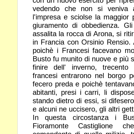
con un nuovo esercito per ripre
vedendo che non si veniva
l'impresa e sciolse la maggior p
giuramento di
obbedienza. Gli
assalita la rocca di Arona, si ri
in
Francia con Orsinio Rensio.
poichè i Francesi facevano mol
Busto fu munito di nuove e più sa
finire dell' inverno, trecento
francesi entrarono nel borgo pe
fecero preda e poichè
tentavano
abitanti, presi i carri, li disp
stando
dietro di essi, si difeser
e alcuni ne uccisero, gli altri ge
In questa circostanza i Bus
Fioramonte Castiglione c