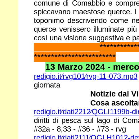
comune di Comabbio e compr
spiccavano maestose querce. I pa
toponimo descrivendo
come nel
querce venissero illuminate più 
così una
visione suggestiva e pa
*********
************************
13 Marzo 2024 - mercol
redigio.it⁄rvg101⁄rvg-11-073.mp3
giornata
Notizie dal V
Cosa ascolta
redigio.it⁄dati2212⁄QGLI1199b-di
diritti di pesca sul lago di C
#32a - 8,33 - #36 - #73 - rvg
redigio.it⁄dati2111⁄QGLH1012-de