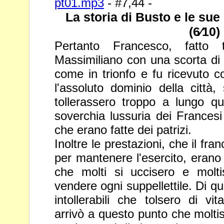
pt01.mp3
- #7,44 -
La storia di Busto e le sue 
(6⁄10)
Pertanto Francesco, fatto t
Massimiliano con una scorta di c
come in trionfo e fu ricevuto c
l'assoluto dominio della città
tollerassero troppo a lungo q
soverchia lussuria dei Frances
che erano fatte dei patrizi.
Inoltre le prestazioni, che il f
per mantenere l'esercito, eran
che molti si uccisero e molti
vendere ogni suppellettile. Di q
intollerabili che tolsero di vit
arrivò a questo punto che
molti