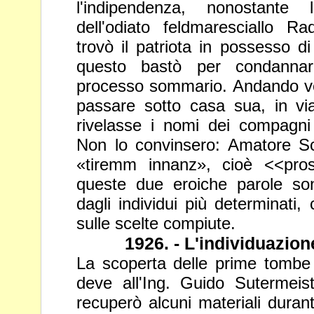
l'indipendenza,
nonostante 
dell'odiato feldmaresciallo R
trovò il
patriota in possesso di 
questo bastò per condanna
processo sommario. Andando vers
passare sotto casa sua, in v
rivelasse i nomi dei compagni 
Non lo convinsero: Amatore
Sc
«tiremm innanz», cioè <<pros
queste due eroiche
parole so
dagli individui più determinati,
sulle
scelte compiute.
1926. - L'individuazion
La scoperta delle prime tombe r
deve all'Ing. Guido Sutermeis
recuperò alcuni materiali durant