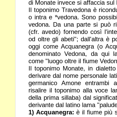
di Monate invece si affaccia
sul
Il toponimo Travedona è ricondu
o intra e *vedona. Sono possib
vedona. Da una parte si può rif
(cfr. avedo) fornendo così
l'in
od oltre gli abeti"; dall'altra è 
oggi come
Acquanegra (o Acq
denominato Vedona, da qui l
come "luogo oltre il fiume Ved
Il toponimo Monate, in dialet
derivare dal nome personale la
germanico Amone entrambi atte
risalire il toponimo alla voce 
della prima sillaba) dal signific
derivante dal latino
lama "palude
1) Acquanegra:
è il fiume più s