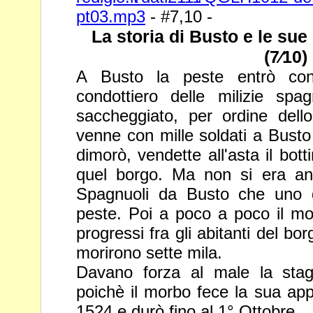
pt03.mp3
- #7,10 -
La storia di Busto e le sue 
(7⁄10)
A Busto la peste entrò con
condottiero delle milizie spa
saccheggiato, per ordine dell
venne con mille soldati a Busto
dimorò, vendette all'asta il bot
quel borgo. Ma non si era
an
Spagnuoli da Busto che uno d
peste. Poi a poco a
poco il mo
progressi fra gli abitanti del b
morirono sette mila.
Davano forza al male la stagi
poichè il morbo fece la sua ap
1524 e durò fino al 1° Ottobre.