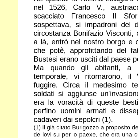
nel 1526, Carlo V., austriac
scacciato Francesco II Sfor
sospettava, si impadroni del
circostanza Bonifazio Visconti,
a là, entrò nel nostro borgo e
che potè, approfittando del fa
Bustesi erano usciti dal paese
p
Ma quando gli abitanti, a 
temporale, vi ritornarono, il
fuggire.
Circa il medesimo te
soldati si aggiunse un'invasion
era la voracità di queste bes
perfino uomini armati e diss
cadaveri dai sepolcri (1).
(1) Il già citato Burigozzo a proposito de
de lovi su per lo paexe, che era una
c