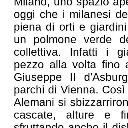
Milano, uno spazio
ape
oggi che i milanesi de
piena di orti e giardin
un polmone verde des
collettiva. Infatti i 
pezzo alla volta
fino 
Giuseppe II d'Asbu
parchi di Vienna. Così
Alemani si sbizzarrirono
cascate, alture e fi
sfruttando anche il
dis