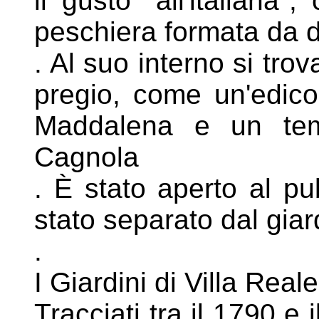
il gusto
"all'italiana
peschiera formata da
d
. Al suo interno si tro
pregio, come
un'edico
Maddalena e un te
Cagnola
. È stato aperto al p
stato separato dal
giar
.
I Giardini di Villa Reale
Tracciati tra il 1790 e