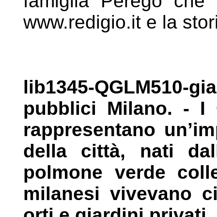
famiglia Perego che f
www.redigio.it e
la sto
lib1345-QGLM510-gi
pubblici Milano. - I
rappresentano un’i
della città, nati da
polmone verde colle
milanesi
vivevano c
orti e giardini privati