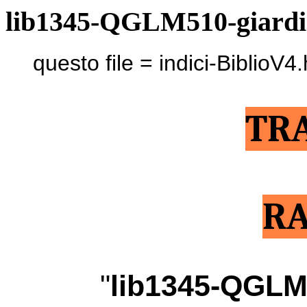
lib1345-QGLM510-giardi
questo file = indici-BiblioV4
TR
RA
"
lib1345-QGLM5