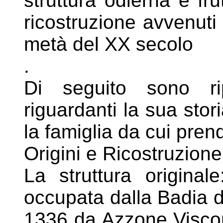
struttura odierna è
fru
ricostruzione avvenuti
metà del XX secolo
.
Di seguito sono ripo
riguardanti la sua stor
la famiglia da cui pren
Origini e Ricostruzione
La struttura original
occupata dalla
Badia d
1336 da Azzone
Visco