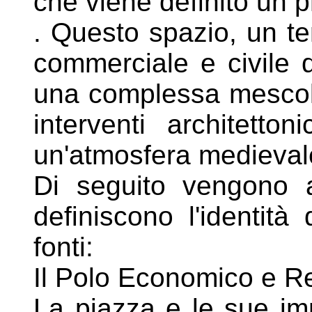
che viene definito un
. Questo spazio, un te
commerciale e
civile 
una complessa
mescol
interventi architetton
un'atmosfera medieva
Di seguito vengono a
definiscono
l'identit
fonti:
Il Polo Economico e Re
La piazza e le sue im