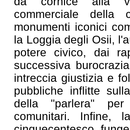
da cornice alla 
commerciale della c
monumenti iconici com
la Loggia degli Osii, l'a
potere
civico, dai ra
successiva
burocrazia
intreccia giustizia e
fo
pubbliche inflitte sul
della "parlera" per
comunitari. Infine, 
cinquecentesco
funge