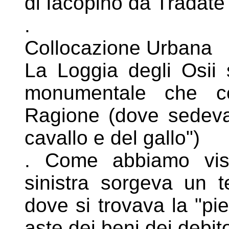
di Iacopino da Tradate
.
Collocazione Urbana
La Loggia degli Osii 
monumentale che
c
Ragione (dove sedeva
cavallo e del gallo")
. Come abbiamo vist
sinistra sorgeva un
t
dove si trovava la "pi
aste dei beni dei debito