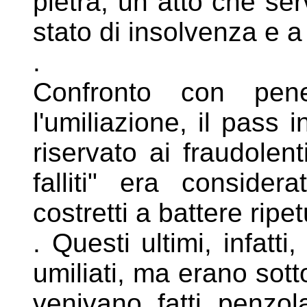
pietra, un atto che se
stato di insolvenza e a
.
Confronto con pen
l'umiliazione, il pass
i
riservato ai fraudolen
falliti" era conside
costretti a battere ripe
. Questi ultimi, infat
umiliati, ma
erano sotto
venivano fatti
penzol