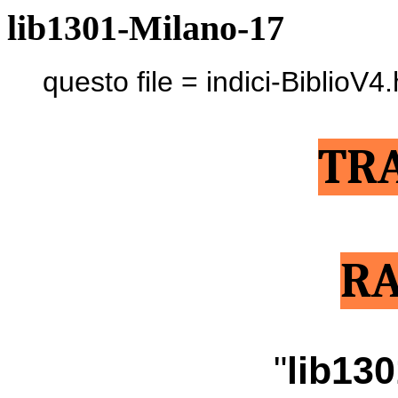
lib1301-Milano-17
questo file = indici-BiblioV4
TR
RA
"
lib130