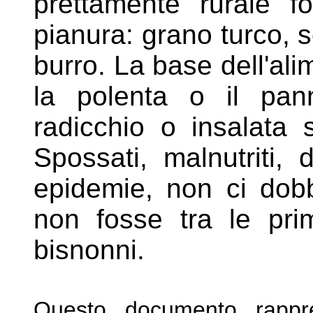
prettamente rurale for
pianura: grano
turco, s
burro. La base
dell'al
la polenta o il pa
radicchio o insalata
Spossati, malnutriti, 
epidemie, non ci dobb
non fosse
tra le pri
bisnonni.
Questo documento rappre