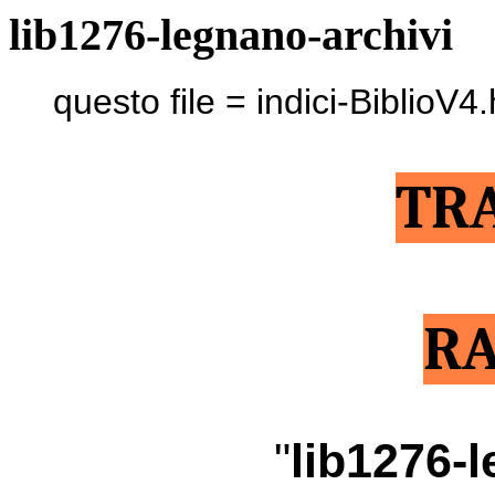
lib1276-legnano-archivi
questo file = indici-BiblioV4
TR
RA
"
lib1276-l