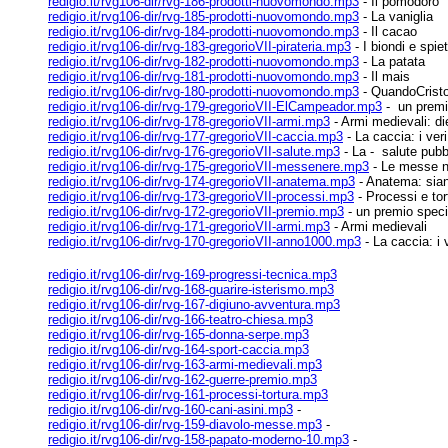
redigio.it/rvg106-dir/rvg-186-prodotti-nuovomondo.mp3
- Il pomodoro
redigio.it/rvg106-dir/rvg-185-prodotti-nuovomondo.mp3
- La vaniglia
redigio.it/rvg106-dir/rvg-184-prodotti-nuovomondo.mp3
- Il cacao
redigio.it/rvg106-dir/rvg-183-gregorioVII-pirateria.mp3
- I biondi e spie
redigio.it/rvg106-dir/rvg-182-prodotti-nuovomondo.mp3
- La patata
redigio.it/rvg106-dir/rvg-181-prodotti-nuovomondo.mp3
- Il mais
redigio.it/rvg106-dir/rvg-180-prodotti-nuovomondo.mp3
- QuandoCristo
redigio.it/rvg106-dir/rvg-179-gregorioVII-ElCampeador.mp3
- un premio
redigio.it/rvg106-dir/rvg-178-gregorioVII-armi.mp3
- Armi medievali: di
redigio.it/rvg106-dir/rvg-177-gregorioVII-caccia.mp3
- La caccia: i ver
redigio.it/rvg106-dir/rvg-176-gregorioVII-salute.mp3
- La - salute pubb
redigio.it/rvg106-dir/rvg-175-gregorioVII-messenere.mp3
- Le messe ne
redigio.it/rvg106-dir/rvg-174-gregorioVII-anatema.mp3
- Anatema: sian
redigio.it/rvg106-dir/rvg-173-gregorioVII-processi.mp3
- Processi e tor
redigio.it/rvg106-dir/rvg-172-gregorioVII-premio.mp3
- un premio speci
redigio.it/rvg106-dir/rvg-171-gregorioVII-armi.mp3
- Armi medievali
redigio.it/rvg106-dir/rvg-170-gregorioVII-anno1000.mp3
- La caccia: i 
redigio.it/rvg106-dir/rvg-169-progressi-tecnica.mp3
redigio.it/rvg106-dir/rvg-168-guarire-isterismo.mp3
redigio.it/rvg106-dir/rvg-167-digiuno-avventura.mp3
redigio.it/rvg106-dir/rvg-166-teatro-chiesa.mp3
redigio.it/rvg106-dir/rvg-165-donna-serpe.mp3
redigio.it/rvg106-dir/rvg-164-sport-caccia.mp3
redigio.it/rvg106-dir/rvg-163-armi-medievali.mp3
redigio.it/rvg106-dir/rvg-162-guerre-premio.mp3
redigio.it/rvg106-dir/rvg-161-processi-tortura.mp3
redigio.it/rvg106-dir/rvg-160-cani-asini.mp3
-
redigio.it/rvg106-dir/rvg-159-diavolo-messe.mp3
-
redigio.it/rvg106-dir/rvg-158-papato-moderno-10.mp3
-