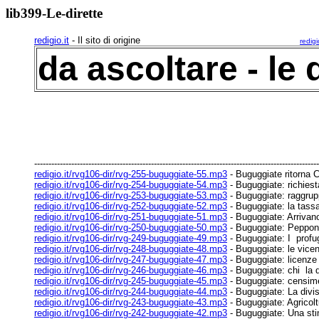
lib399-Le-dirette
redigio.it
- Il sito di origine
redig
da ascoltare - le d
----------------------------------------------------------------------------------------------------
redigio.it/rvg106-dir/rvg-255-buguggiate-55.mp3
- Buguggiate ritorna
redigio.it/rvg106-dir/rvg-254-buguggiate-54.mp3
- Buguggiate: richiest
redigio.it/rvg106-dir/rvg-253-buguggiate-53.mp3
- Buguggiate: raggrup
redigio.it/rvg106-dir/rvg-252-buguggiate-52.mp3
- Buguggiate: la tassa 
redigio.it/rvg106-dir/rvg-251-buguggiate-51.mp3
- Buguggiate: Arrivano 
redigio.it/rvg106-dir/rvg-250-buguggiate-50.mp3
- Buguggiate: Peppone
redigio.it/rvg106-dir/rvg-249-buguggiate-49.mp3
- Buguggiate: I profug
redigio.it/rvg106-dir/rvg-248-buguggiate-48.mp3
- Buguggiate: le vicend
redigio.it/rvg106-dir/rvg-247-buguggiate-47.mp3
- Buguggiate: licenze 
redigio.it/rvg106-dir/rvg-246-buguggiate-46.mp3
- Buguggiate: chi la d
redigio.it/rvg106-dir/rvg-245-buguggiate-45.mp3
- Buguggiate: censime
redigio.it/rvg106-dir/rvg-244-buguggiate-44.mp3
- Buguggiate: La divisi
redigio.it/rvg106-dir/rvg-243-buguggiate-43.mp3
- Buguggiate: Agricolt
redigio.it/rvg106-dir/rvg-242-buguggiate-42.mp3
- Buguggiate: Una stima