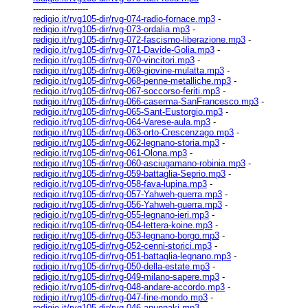
--------------------
redigio.it/rvg105-dir/rvg-074-radio-fornace.mp3
-
redigio.it/rvg105-dir/rvg-073-ordalia.mp3
-
redigio.it/rvg105-dir/rvg-072-fascismo-liberazione.mp3
-
redigio.it/rvg105-dir/rvg-071-Davide-Golia.mp3
-
redigio.it/rvg105-dir/rvg-070-vincitori.mp3
-
redigio.it/rvg105-dir/rvg-069-giovine-mulatta.mp3
-
redigio.it/rvg105-dir/rvg-068-penne-metalliche.mp3
-
redigio.it/rvg105-dir/rvg-067-soccorso-feriti.mp3
-
redigio.it/rvg105-dir/rvg-066-caserma-SanFrancesco.mp3
-
redigio.it/rvg105-dir/rvg-065-Sant-Eustorgio.mp3
-
redigio.it/rvg105-dir/rvg-064-Varese-aula.mp3
-
redigio.it/rvg105-dir/rvg-063-orto-Crescenzago.mp3
-
redigio.it/rvg105-dir/rvg-062-legnano-storia.mp3
-
redigio.it/rvg105-dir/rvg-061-Olona.mp3
-
redigio.it/rvg105-dir/rvg-060-asciugamano-robinia.mp3
-
redigio.it/rvg105-dir/rvg-059-battaglia-Seprio.mp3
-
redigio.it/rvg105-dir/rvg-058-fava-lupina.mp3
-
redigio.it/rvg105-dir/rvg-057-Yahweh-guerra.mp3
-
redigio.it/rvg105-dir/rvg-056-Yahweh-guerra.mp3
-
redigio.it/rvg105-dir/rvg-055-legnano-ieri.mp3
-
redigio.it/rvg105-dir/rvg-054-lettera-koine.mp3
-
redigio.it/rvg105-dir/rvg-053-legnano-borgo.mp3
-
redigio.it/rvg105-dir/rvg-052-cenni-storici.mp3
-
redigio.it/rvg105-dir/rvg-051-battaglia-legnano.mp3
-
redigio.it/rvg105-dir/rvg-050-della-estate.mp3
-
redigio.it/rvg105-dir/rvg-049-milano-sapere.mp3
-
redigio.it/rvg105-dir/rvg-048-andare-accordo.mp3
-
redigio.it/rvg105-dir/rvg-047-fine-mondo.mp3
-
redigio.it/rvg105-dir/rvg-046-anunnaki.mp3
-