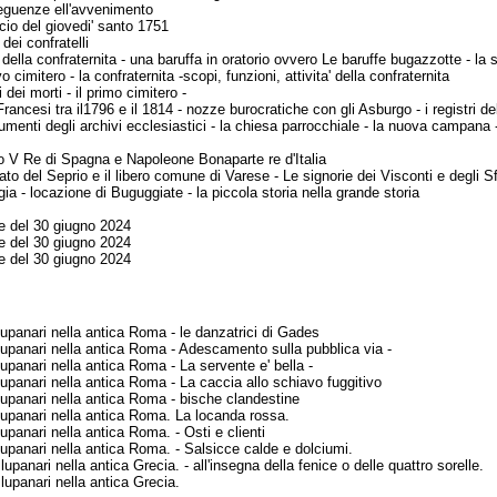
eguenze ell'avvenimento
ccio del giovedi' santo 1751
dei confratelli
della confraternita - una baruffa in oratorio ovvero Le baruffe
bugazzotte - la 
cimitero - la confraternita -scopi, funzioni, attivita' della
confraternita
 dei morti - il primo cimitero -
Francesi tra il1796 e il 1814 - nozze burocratiche con gli
Asburgo - i registri de
menti degli archivi ecclesiastici - la chiesa parrocchiale - la
nuova campana - 
o V Re di Spagna e Napoleone Bonaparte re d'Italia
ato del Seprio e il libero comune di Varese - Le signorie dei
Visconti e degli S
ia - locazione di Buguggiate - la piccola storia nella grande
storia
e del 30 giugno 2024
e del 30 giugno 2024
e del 30 giugno 2024
lupanari nella antica Roma - le danzatrici di Gades
 lupanari nella antica Roma - Adescamento sulla pubblica via
-
lupanari nella antica Roma - La servente e' bella -
lupanari nella antica Roma - La caccia allo schiavo fuggitivo
lupanari nella antica Roma - bische clandestine
lupanari nella antica Roma. La locanda rossa.
upanari nella antica Roma. - Osti e clienti
lupanari nella antica Roma. - Salsicce calde e dolciumi.
lupanari nella antica Grecia. - all'insegna della fenice o delle
quattro sorelle.
lupanari nella antica Grecia.