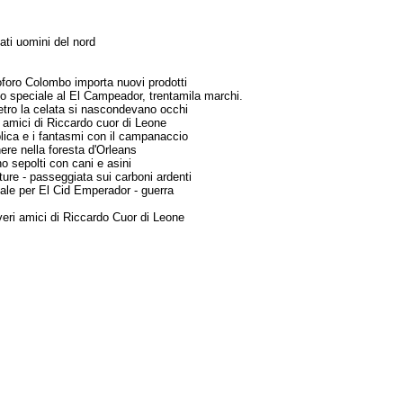
tati uomini del nord
foro Colombo importa nuovi prodotti
 speciale al El Campeador, trentamila marchi.
etro la celata si nascondevano occhi
i amici di Riccardo cuor di Leone
lica e i fantasmi con il campanaccio
re nella foresta d'Orleans
o sepolti con cani e asini
ture - passeggiata sui carboni ardenti
ale per El Cid Emperador - guerra
veri amici di Riccardo Cuor di Leone