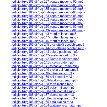
redigio.it/rvg106-dir/rvg-157-papato-moderno-09.mp3
-
redigio.it/rvg106-dir/rvg-156-papato-moderno-08.mp3
-
redigio.it/rvg106-dir/rvg-155-papato-moderno-07.mp3
-
redigio.it/rvg106-dir/rvg-154-papato-moderno-06.mp3
-
redigio.it/rvg106-dir/rvg-153-papato-moderno-05.mp3
-
redigio.it/rvg106-dir/rvg-152-papato-moderno-04.mp3
-
redigio.it/rvg106-dir/rvg-151-papato-moderno-03.mp3
-
redigio.it/rvg106-dir/rvg-150-papato-moderno-02.mp3
-
redigio.it/rvg106-dir/rvg-149-papato-moderno-01.mp3
-
redigio.it/rvg106-dir/rvg-148-motti-milanesi.mp3
-
redigio.it/rvg106-dir/rvg-147-motti-milanesi.mp3
-
redigio.it/rvg106-dir/rvg-146-motti-milanesi.mp3
-
redigio.it/rvg106-dir/rvg-145-cicciottelli-specchio.mp3
-
redigio.it/rvg106-dir/rvg-144-cicciottelli-specchio.mp3
-
redigio.it/rvg106-dir/rvg-143-salute-pubblica.mp3
-
redigio.it/rvg106-dir/rvg-142-pirateria-nord.mp3
-
redigio.it/rvg106-dir/rvg-142-Dante-medioevo.mp3
-
redigio.it/rvg106-dir/rvg-141-vicolo-corde.mp3
-
redigio.it/rvg106-dir/rvg-141-fornaciari-Roma.mp3
-
redigio.it/rvg106-dir/rvg-140-sicilia-california.mp3
-
redigio.it/rvg106-dir/rvg-140-miti-ebraici.mp3
-
redigio.it/rvg106-dir/rvg-139-noi-cantoni.mp3
-
redigio.it/rvg106-dir/rvg-139-feudo-toscana.mp3
-
redigio.it/rvg106-dir/rvg-138-terra-bianca.mp3
-
redigio.it/rvg106-dir/rvg-138-patari-milano.mp3
-
redigio.it/rvg106-dir/rvg-138-arabi-camelie.mp3
-
redigio.it/rvg106-dir/rvg-137-donna-serpe.mp3
-
redigio.it/rvg106-dir/rvg-136-amore-sposa.mp3
-
redigio.it/rvg106-dir/rvg-135-citta-piazza.mp3
-
redigio.it/rvg106-dir/rvg-134-abitazione-armata.mp3
-