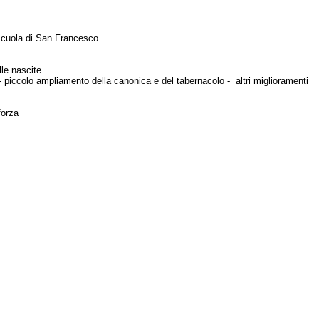
scuola di San Francesco
lle nascite
piccolo ampliamento della canonica e del tabernacolo - altri miglioramenti
forza