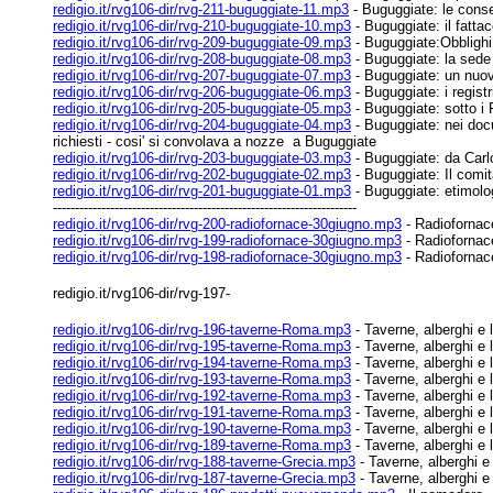
redigio.it/rvg106-dir/rvg-211-buguggiate-11.mp3
- Buguggiate: le cons
redigio.it/rvg106-dir/rvg-210-buguggiate-10.mp3
- Buguggiate: il fatta
redigio.it/rvg106-dir/rvg-209-buguggiate-09.mp3
- Buguggiate:Obblighi 
redigio.it/rvg106-dir/rvg-208-buguggiate-08.mp3
- Buguggiate: la sede 
redigio.it/rvg106-dir/rvg-207-buguggiate-07.mp3
- Buguggiate: un nuovo 
redigio.it/rvg106-dir/rvg-206-buguggiate-06.mp3
- Buguggiate: i registri
redigio.it/rvg106-dir/rvg-205-buguggiate-05.mp3
- Buguggiate: sotto i 
redigio.it/rvg106-dir/rvg-204-buguggiate-04.mp3
- Buguggiate: nei docu
richiesti -
cosi' si convolava a nozze a Buguggiate
redigio.it/rvg106-dir/rvg-203-buguggiate-03.mp3
- Buguggiate: da Carl
redigio.it/rvg106-dir/rvg-202-buguggiate-02.mp3
- Buguggiate: Il comit
redigio.it/rvg106-dir/rvg-201-buguggiate-01.mp3
- Buguggiate: etimolog
---------------------------------------------------------------------
redigio.it/rvg106-dir/rvg-200-radiofornace-30giugno.mp3
- Radiofornac
redigio.it/rvg106-dir/rvg-199-radiofornace-30giugno.mp3
- Radiofornac
redigio.it/rvg106-dir/rvg-198-radiofornace-30giugno.mp3
- Radiofornac
redigio.it/rvg106-dir/rvg-197-
redigio.it/rvg106-dir/rvg-196-taverne-Roma.mp3
- Taverne, alberghi e 
redigio.it/rvg106-dir/rvg-195-taverne-Roma.mp3
- Taverne, alberghi e
redigio.it/rvg106-dir/rvg-194-taverne-Roma.mp3
- Taverne, alberghi e 
redigio.it/rvg106-dir/rvg-193-taverne-Roma.mp3
- Taverne, alberghi e 
redigio.it/rvg106-dir/rvg-192-taverne-Roma.mp3
- Taverne, alberghi e 
redigio.it/rvg106-dir/rvg-191-taverne-Roma.mp3
- Taverne, alberghi e 
redigio.it/rvg106-dir/rvg-190-taverne-Roma.mp3
- Taverne, alberghi e l
redigio.it/rvg106-dir/rvg-189-taverne-Roma.mp3
- Taverne, alberghi e 
redigio.it/rvg106-dir/rvg-188-taverne-Grecia.mp3
- Taverne, alberghi e 
redigio.it/rvg106-dir/rvg-187-taverne-Grecia.mp3
- Taverne, alberghi e 