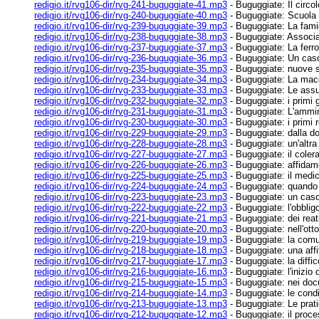
redigio.it/rvg106-dir/rvg-241-buguggiate-41.mp3
- Buguggiate: Il circol
redigio.it/rvg106-dir/rvg-240-buguggiate-40.mp3
- Buguggiate: Scuola
redigio.it/rvg106-dir/rvg-239-buguggiate-39.mp3
- Buguggiate: La fami
redigio.it/rvg106-dir/rvg-238-buguggiate-38.mp3
- Buguggiate: Associ
redigio.it/rvg106-dir/rvg-237-buguggiate-37.mp3
- Buguggiate: La ferrov
redigio.it/rvg106-dir/rvg-236-buguggiate-36.mp3
- Buguggiate: Un caso 
redigio.it/rvg106-dir/rvg-235-buguggiate-35.mp3
- Buguggiate: nuove 
redigio.it/rvg106-dir/rvg-234-buguggiate-34.mp3
- Buguggiate: La macc
redigio.it/rvg106-dir/rvg-233-buguggiate-33.mp3
- Buguggiate: Le assurd
redigio.it/rvg106-dir/rvg-232-buguggiate-32.mp3
- Buguggiate: i primi g
redigio.it/rvg106-dir/rvg-231-buguggiate-31.mp3
- Buguggiate: L'ammi
redigio.it/rvg106-dir/rvg-230-buguggiate-30.mp3
- Buguggiate: i primi
redigio.it/rvg106-dir/rvg-229-buguggiate-29.mp3
- Buguggiate: dalla do
redigio.it/rvg106-dir/rvg-228-buguggiate-28.mp3
- Buguggiate: un'altra 
redigio.it/rvg106-dir/rvg-227-buguggiate-27.mp3
- Buguggiate: il coler
redigio.it/rvg106-dir/rvg-226-buguggiate-26.mp3
- Buguggiate: affidam
redigio.it/rvg106-dir/rvg-225-buguggiate-25.mp3
- Buguggiate: il medic
redigio.it/rvg106-dir/rvg-224-buguggiate-24.mp3
- Buguggiate: quando 
redigio.it/rvg106-dir/rvg-223-buguggiate-23.mp3
- Buguggiate: un caso
redigio.it/rvg106-dir/rvg-222-buguggiate-22.mp3
- Buguggiate: l'obbligo
redigio.it/rvg106-dir/rvg-221-buguggiate-21.mp3
- Buguggiate: dei reati
redigio.it/rvg106-dir/rvg-220-buguggiate-20.mp3
- Buguggiate: nell'ot
redigio.it/rvg106-dir/rvg-219-buguggiate-19.mp3
- Buguggiate: la comun
redigio.it/rvg106-dir/rvg-218-buguggiate-18.mp3
- Buguggiate: una affi
redigio.it/rvg106-dir/rvg-217-buguggiate-17.mp3
- Buguggiate: la diffico
redigio.it/rvg106-dir/rvg-216-buguggiate-16.mp3
- Buguggiate: l'inizio d
redigio.it/rvg106-dir/rvg-215-buguggiate-15.mp3
- Buguggiate: nei docu
redigio.it/rvg106-dir/rvg-214-buguggiate-14.mp3
- Buguggiate: le condi
redigio.it/rvg106-dir/rvg-213-buguggiate-13.mp3
- Buguggiate: Le prat
redigio.it/rvg106-dir/rvg-212-buguggiate-12.mp3
- Buguggiate: il proc