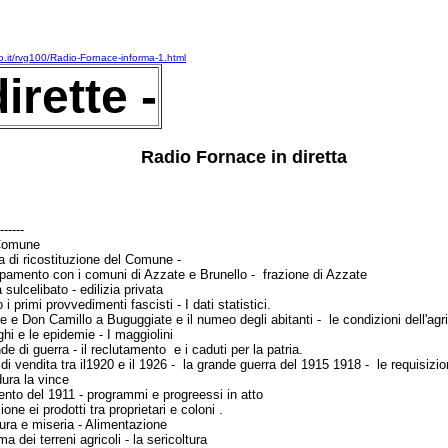
io.it/rvg100/Radio-Fornace-informa-1.html
irette -
Radio Fornace in diretta
------
 Comune
a di ricostituzione del Comune -
pamento con i comuni di Azzate e Brunello - frazione di
Azzate
sulcelibato - edilizia privata
i primi provvedimenti fascisti - I dati statistici.
 e Don Camillo a Buguggiate e il numeo degli abitanti - le
condizioni dell'agr
hi e le epidemie - I maggiolini
e di guerra - il reclutamento e i caduti per la patria.
di vendita tra il1920 e il 1926 - la grande guerra del 1915
1918 - le requisizio
ura la vince
nto del 1911 - programmi e progreessi in atto
one ei prodotti tra proprietari e coloni .
ura e miseria - Alimentazione
 dei terreni agricoli - la sericoltura